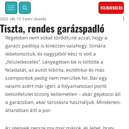
FELIRATKOZÁS
2023. okt. 13.
3 perc olvasás
Tiszta, rendes garázspadló
Régebben nem sokat törődtünk azzal, hogy a 
garázs padlója is kinézzen valahogy. Simára 
lebetonoztuk, és nagyjából kész is volt a 
„felületkezelés”. Lényegében be is töltötte a 
feladatát, az autót kibírta, esztétikai és más 
szempontok pedig nem merültek fel. Bár egy 
valami azért már igen; a folyamatosan porló 
betonfelület bizony kellemetlen – akár gépkocsi áll 
a garázsban, akár tárolásra használjuk. Mindenen, 
állandóan állt a por.
Az igények persze ma már mások, és lehet, hogy 