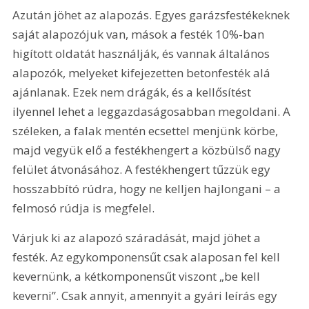
Azután jöhet az alapozás. Egyes garázsfestékeknek 
saját alapozójuk van, mások a festék 10%-ban 
higított oldatát használják, és vannak általános 
alapozók, melyeket kifejezetten betonfesték alá 
ajánlanak. Ezek nem drágák, és a kellősítést 
ilyennel lehet a leggazdaságosabban megoldani. A 
széleken, a falak mentén ecsettel menjünk körbe, 
majd vegyük elő a festékhengert a közbülső nagy 
felület átvonásához. A festékhengert tűzzük egy 
hosszabbító rúdra, hogy ne kelljen hajlongani – a 
felmosó rúdja is megfelel. 
Várjuk ki az alapozó száradását, majd jöhet a 
festék. Az egykomponensűt csak alaposan fel kell 
kevernünk, a kétkomponensűt viszont „be kell 
keverni”. Csak annyit, amennyit a gyári leírás egy 