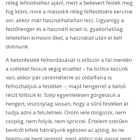
réteg lefestéséhez ajánl, mert a bekevert festék meg 
fog kötni, mire a második réteg felfestésére kerülne 
sor, akkor már használhatatlan lesz. Ugyanígy a 
festőhenger és a használt ecset is; gyakorlatilag 
lehetetlen kimosni őket, a használat után el kell 
dobnunk.
A betonfesték felhordásánál is először a fal mentén 
a széleket fessük végig ecsettel – ha biztos kezünk 
van, akkor pár centiméterre az oldalfalra is 
felhúzhatjuk a festéket –, majd hengerrel a belső 
részt töltsük ki. Szép egyenletesen görgessük a 
hengert, viszonylag lassan, hogy a sűrű festéket át 
tudja adni a felületnek. Öröm vele dolgozni, nem 
csöpög, nem folyik, nem spriccel. Értelem szerűen 
bentről kifelé hátráljunk egészen az ajtóig, és ne 
felejtsünk bent semmit, mert ahhoz pár napig nem 