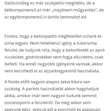
Valószínűleg ez már szubjektív megítélés, de a 
kétkomponensű az már „majdnem műgyantás”, de 
az egykomponensű is tartós bevonatot ad.
Fontos, hogy a betonpadló megfelelően szilárd és 
sima legyen. Nem feltétlenül igény a tükörsima 
felület, de tudjunk róla, hogy a betonfesték az apró 
rücsköket, gödröcskéket nem fogja eltüntetni, csak 
befedi. Ha ennél nagyobb igényeink vannak, akkor 
nem kerülhető el az aljzatkiegyenlítő használata.
A festés előtt nagyon alapos takarításra van 
szükség. A partvis használatát akkor hagyhatjuk 
abba, amikor már nem nagyon tudunk semmit 
összesöpörni a felületről. De még akkor sem 
vagyunk kész, vegyük elő a porszívót és alaposan 