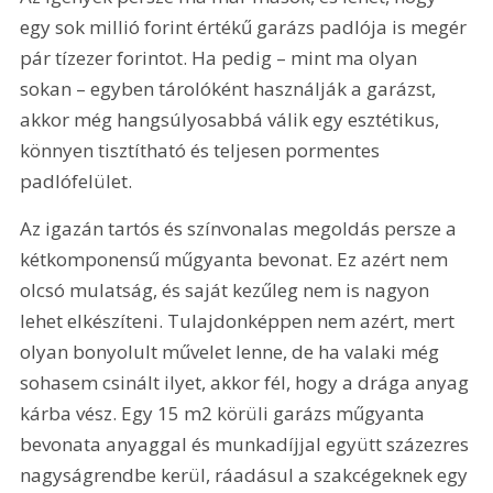
egy sok millió forint értékű garázs padlója is megér 
pár tízezer forintot. Ha pedig – mint ma olyan 
sokan – egyben tárolóként használják a garázst, 
akkor még hangsúlyosabbá válik egy esztétikus, 
könnyen tisztítható és teljesen pormentes 
padlófelület.
Az igazán tartós és színvonalas megoldás persze a 
kétkomponensű műgyanta bevonat. Ez azért nem 
olcsó mulatság, és saját kezűleg nem is nagyon 
lehet elkészíteni. Tulajdonképpen nem azért, mert 
olyan bonyolult művelet lenne, de ha valaki még 
sohasem csinált ilyet, akkor fél, hogy a drága anyag 
kárba vész. Egy 15 m2 körüli garázs műgyanta 
bevonata anyaggal és munkadíjjal együtt százezres 
nagyságrendbe kerül, ráadásul a szakcégeknek egy 