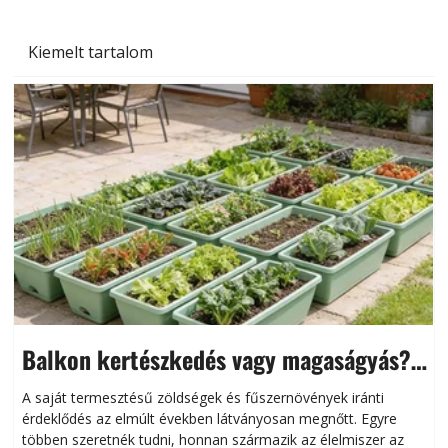
Kiemelt tartalom
Balkon kertészkedés vagy magaságyás?
Helytakarékos kertészkedés
A saját termesztésű zöldségek és fűszernövények iránti
érdeklődés az elmúlt években látványosan megnőtt. Egyre
többen szeretnék tudni, honnan származik az élelmiszer az
l