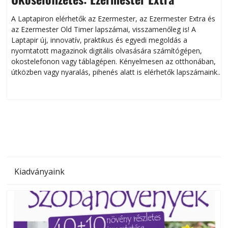
A Laptapiron elérhetők az Ezermester, az Ezermester Extra és
az Ezermester Old Timer lapszámai, visszamenőleg is! A
Laptapir új, innovatív, praktikus és egyedi megoldás a
L
nyomtatott magazinok digitális olvasására számítógépen,
okostelefonon vagy táblagépen. Kényelmesen az otthonában,
útközben vagy nyaralás, pihenés alatt is elérhetők lapszámaink.
ú
Bárhol, bármikor, akár külföldön élve vagy dolgozva is
B
olvashatók az Ezermester lapszámai. A Laptapir kényelmes
megoldás, mert: – t
Kiadványaink