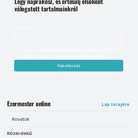
Légy naprakész, és értesülj elsőként
válogatott tartalmainkról
E-mail cím
*
Igen, szeretnék feliratkozni, és elfogadom az 
adatkezelést. 
Adatvédelmi tájékoztató
Feliratkozás
Ezermester online
Lap tetejére
Rovatok
Közérdekű