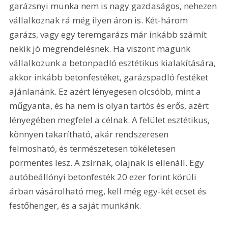
garázsnyi munka nem is nagy gazdaságos, nehezen 
vállalkoznak rá még ilyen áron is. Két-három 
garázs, vagy egy teremgarázs már inkább számít 
nekik jó megrendelésnek. Ha viszont magunk 
vállalkozunk a betonpadló esztétikus kialakítására, 
akkor inkább betonfestéket, garázspadló festéket 
ajánlanánk. Ez azért lényegesen olcsóbb, mint a 
műgyanta, és ha nem is olyan tartós és erős, azért 
lényegében megfelel a célnak. A felület esztétikus, 
könnyen takarítható, akár rendszeresen 
felmosható, és természetesen tökéletesen 
pormentes lesz. A zsírnak, olajnak is ellenáll. Egy 
autóbeállónyi betonfesték 20 ezer forint körüli 
árban vásárolható meg, kell még egy-két ecset és 
festőhenger, és a saját munkánk.