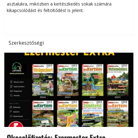
asztalukra, miközben a kertészkedés sokak számára
kikapcsolódást és feltöltődést is jelent.
é
d
Szerkesztőségi
Okoselőfizetés: Ezermester Extra