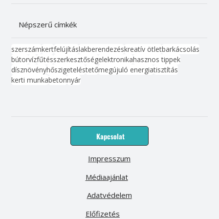
Népszerű címkék
szerszám
kert
felújítás
lakberendezés
kreatív ötlet
barkácsolás
bútor
víz
fűtés
szerkesztőség
elektronika
hasznos tippek
dísznövény
hőszigetelés
tető
megújuló energia
tisztítás
kerti munka
beton
nyár
Kapcsolat
Impresszum
Médiaajánlat
Adatvédelem
Előfizetés