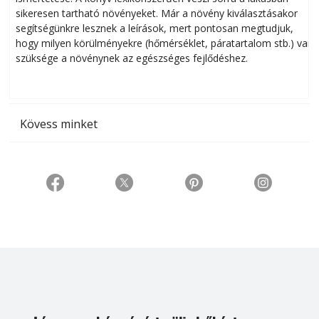
sikeresen tart­ha­tó növényeket. Már a növény kiválasztásakor
h
segítségünkre lesznek a leírások, mert pontosan megtudjuk,
k
hogy milyen körülményekre (hőmérséklet, páratartalom stb.) van
szüksége a növénynek az egészséges fejlődéshez.
t
Kövess minket