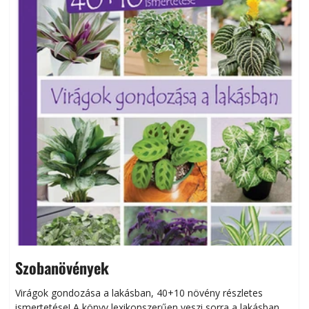
Szobanövények
Virágok gondozása a lakásban, 40+10 növény részletes
ismertetése! A könyv lexikonszerűen veszi sorra a lakásban
s