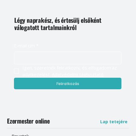
Légy naprakész, és értesülj elsőként
válogatott tartalmainkról
E-mail cím
*
Igen, szeretnék feliratkozni, és elfogadom az 
adatkezelést. 
Adatvédelmi tájékoztató
Feliratkozás
Ezermester online
Lap tetejére
Rovatok