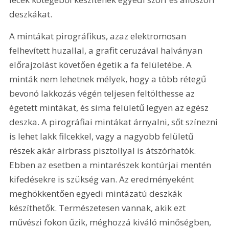
deszkákat.
A mintákat pirográfikus, azaz elektromosan 
felhevített huzallal, a grafit ceruzával halványan 
előrajzolást követően égetik a fa felületébe. A 
minták nem lehetnek mélyek, hogy a több rétegű 
bevonó lakkozás végén teljesen feltölthesse az 
égetett mintákat, és sima felületű legyen az egész 
deszka. A pirográfiai mintákat árnyalni, sőt színezni 
is lehet lakk filcekkel, vagy a nagyobb felületű 
részek akár airbrass pisztollyal is átszórhatók. 
Ebben az esetben a mintarészek kontúrjai mentén 
kifedésekre is szükség van. Az eredményeként 
meghökkentően egyedi mintázatú deszkák 
készíthetők. Természetesen vannak, akik ezt 
művészi fokon űzik, méghozzá kiváló minőségben, 