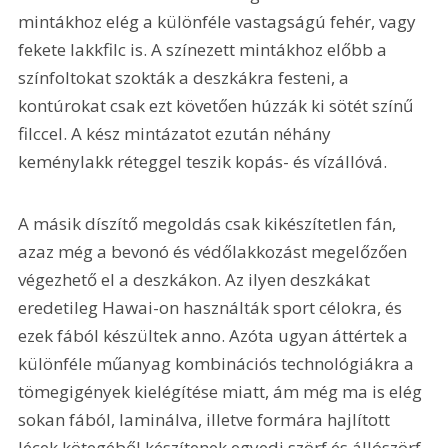
mintákhoz elég a különféle vastagságú fehér, vagy 
fekete lakkfilc is. A színezett mintákhoz előbb a 
színfoltokat szokták a deszkákra festeni, a 
kontúrokat csak ezt követően húzzák ki sötét színű 
filccel. A kész mintázatot ezután néhány 
keménylakk réteggel teszik kopás- és vízállóvá.
A másik díszítő megoldás csak kikészítetlen fán, 
azaz még a bevonó és védőlakkozást megelőzően 
végezhető el a deszkákon. Az ilyen deszkákat 
eredetileg Hawai-on használták sport célokra, és 
ezek fából készültek anno. Azóta ugyan áttértek a 
különféle műanyag kombinációs technológiákra a 
tömegigények kielégítése miatt, ám még ma is elég 
sokan fából, laminálva, illetve formára hajlított 
lécek kötegéből készítenek egyedi szörf és állószörf 