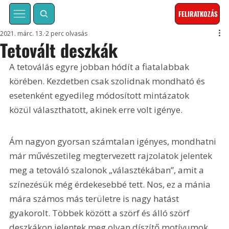
FELIRATKOZÁS
2021. márc. 13.
2 perc olvasás
Tetovált deszkák
A tetoválás egyre jobban hódít a fiatalabbak 
körében. Kezdetben csak szolidnak mondható és 
esetenként egyedileg módosított mintázatok 
közül választhatott, akinek erre volt igénye.
Ám nagyon gyorsan számtalan igényes, mondhatni 
már művészetileg megtervezett rajzolatok jelentek 
meg a tetováló szalonok „választékában”, amit a 
színezésük még érdekesebbé tett. Nos, ez a mánia 
mára számos más területre is nagy hatást 
gyakorolt. Többek között a szörf és álló szörf 
deszkákon jelentek meg olyan díszítő motívumok, 