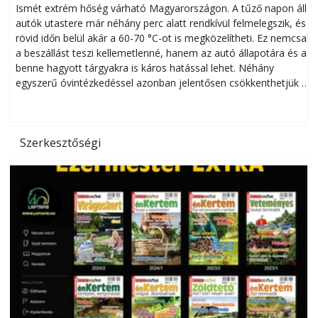
megóvhatjuk autónkat a nyári károktól
Ismét extrém hőség várható Magyarországon. A tűző napon álló
autók utastere már néhány perc alatt rendkívül felmelegszik, és
rövid időn belül akár a 60-70 °C-ot is megközelítheti. Ez nemcsak
n
a beszállást teszi kellemetlenné, hanem az autó állapotára és a
benne hagyott tárgyakra is káros hatással lehet. Néhány
egyszerű óvintézkedéssel azonban jelentősen csökkenthetjük a
hőség káros hatásait.
l
Szerkesztőségi