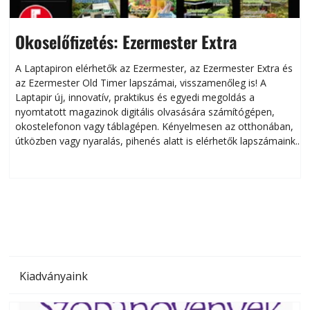
Okoselőfizetés: Ezermester Extra
A Laptapiron elérhetők az Ezermester, az Ezermester Extra és
az Ezermester Old Timer lapszámai, visszamenőleg is! A
Laptapir új, innovatív, praktikus és egyedi megoldás a
L
nyomtatott magazinok digitális olvasására számítógépen,
okostelefonon vagy táblagépen. Kényelmesen az otthonában,
útközben vagy nyaralás, pihenés alatt is elérhetők lapszámaink.
ú
Bárhol, bármikor, akár külföldön élve vagy dolgozva is
B
olvashatók az Ezermester lapszámai. A Laptapir kényelmes
megoldás, mert: – t
Kiadványaink