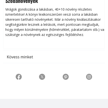
Szobanövények
Virágok gondozása a lakásban, 40+10 növény részletes
ismertetése! A könyv lexikonszerűen veszi sorra a lakásban
s
sikeresen tart­ha­tó növényeket. Már a növény kiválasztásakor
h
segítségünkre lesznek a leírások, mert pontosan megtudjuk,
k
hogy milyen körülményekre (hőmérséklet, páratartalom stb.) van
szüksége a növénynek az egészséges fejlődéshez.
t
Kövess minket