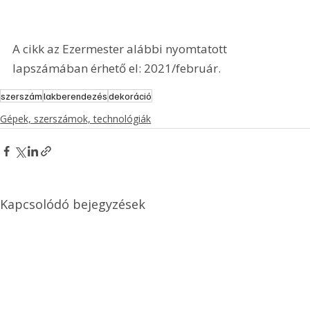
A cikk az Ezermester alábbi nyomtatott 
lapszámában érhető el: 2021/február.
szerszám
lakberendezés
dekoráció
Gépek, szerszámok, technológiák
Kapcsolódó bejegyzések