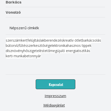
Barkács
Vonalzó
Népszerű címkék
szerszám
kert
felújítás
lakberendezés
kreatív ötlet
barkácsolás
bútor
víz
fűtés
szerkesztőség
elektronika
hasznos tippek
dísznövény
hőszigetelés
tető
megújuló energia
tisztítás
kerti munka
beton
nyár
Kapcsolat
Impresszum
Médiaajánlat