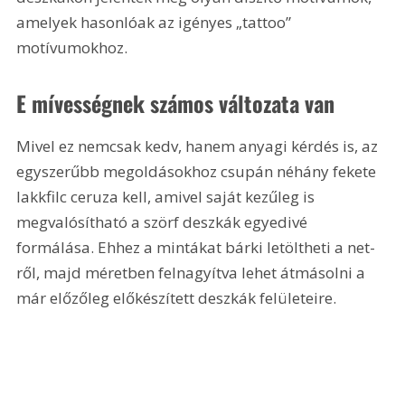
amelyek hasonlóak az igényes „tattoo” 
motívumokhoz.
E mívességnek számos változata van
Mivel ez nemcsak kedv, hanem anyagi kérdés is, az 
egyszerűbb megoldásokhoz csupán néhány fekete 
lakkfilc ceruza kell, amivel saját kezűleg is 
megvalósítható a szörf deszkák egyedivé 
formálása. Ehhez a mintákat bárki letöltheti a net-
ről, majd méretben felnagyítva lehet átmásolni a 
már előzőleg előkészített deszkák felületeire.