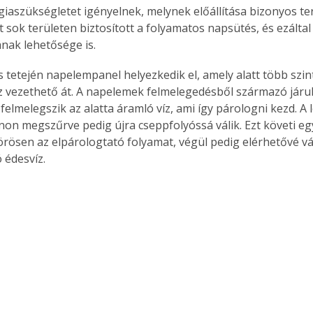
iaszükségletet igényelnek, melynek előállítása bizonyos t
t sok területen biztosított a folyamatos napsütés, és ezálta
nak lehetősége is.
 tetején napelempanel helyezkedik el, amely alatt több szi
íz vezethető át. A napelemek felmelegedésből származó járu
felmelegszik az alatta áramló víz, ami így párologni kezd. A
n megszűrve pedig újra cseppfolyóssá válik. Ezt követi eg
rösen az elpárologtató folyamat, végül pedig elérhetővé vál
 édesvíz.