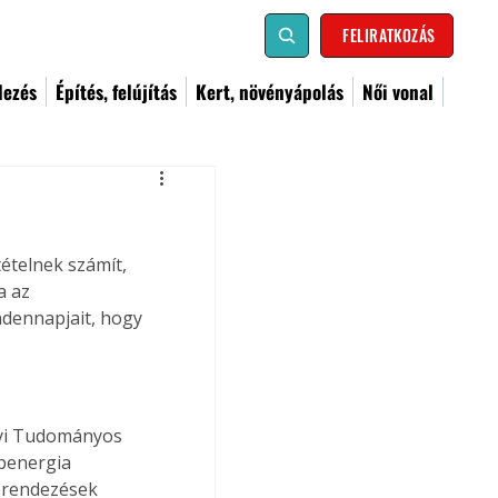
FELIRATKOZÁS
dezés
Építés, felújítás
Kert, növényápolás
Női vonal
tételnek számít, 
a az 
ndennapjait, hogy 
lyi Tudományos 
apenergia 
 berendezések 