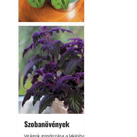
Szobanövények
Virágoskert: k
teraszon, laká
Virágok gondozása a lakásban,