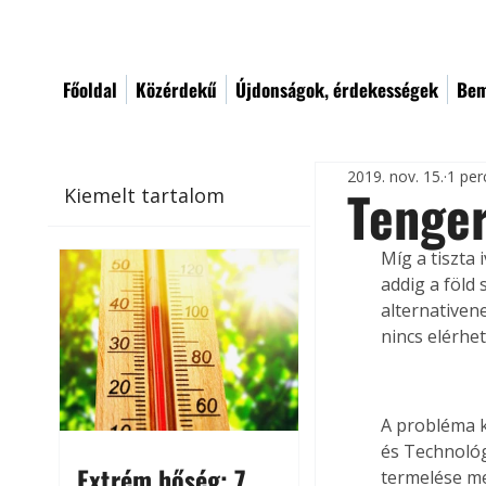
Főoldal
Közérdekű
Újdonságok, érdekességek
Bem
2019. nov. 15.
1 per
Tenger
Kiemelt tartalom
Míg a tiszta 
addig a föld
alternativen
nincs elérhet
A probléma k
és Technológ
Extrém hőség: 7
termelése mel