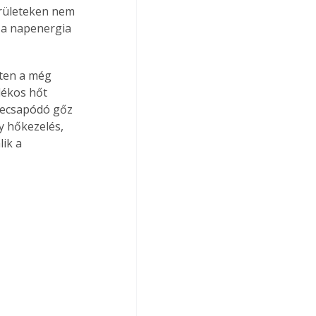
erületeken nem 
l a napenergia 
nten a még 
lékos hőt 
 lecsapódó gőz 
y hőkezelés, 
ik a 