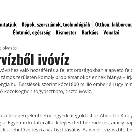
utatjuk
Gépek, szerszámok, technológiák
Otthon, lakberen
Életmód, egészség
Kismester
Barkács
Vonalzó
c olvasás
vízből ivóvíz
ivóvízhez való hozzáférés a fejlett országokban alapvető fel
 számos területén komoly problémát okoz ennek hiánya – írj
ergia.hu. Becslések szerint közel 800 millió ember éli úgy mi
ő közelségben fogyasztható, tiszta ivóvíz.
ezelésében jelenthetne egyedi megoldást az Abdullah Kirá
iai Egyetem kutatói által kifejlesztett berendezés, amely n
lett lehetővé teszi a víz tisztítását is. Az ismert víztisztító