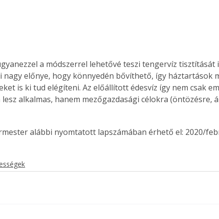
ugyanezzel a módszerrel lehetővé teszi tengervíz tisztítását 
i nagy előnye, hogy könnyedén bővíthető, így háztartások me
eket is ki tud elégíteni. Az előállított édesvíz így nem csak em
 lesz alkalmas, hanem mezőgazdasági célokra (öntözésre, áll
ermester alábbi nyomtatott lapszámában érhető el: 2020/feb
kességek