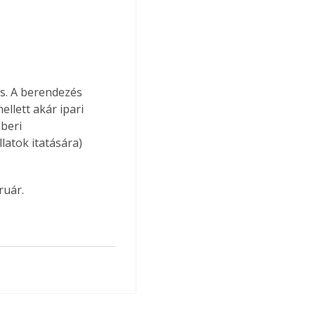
is. A berendezés 
llett akár ipari 
beri 
atok itatására) 
ruár.