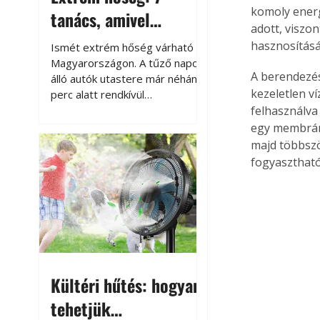
komoly energ
tanács, amivel
adott, viszon
megóvhatjuk
hasznosításá
Ismét extrém hőség várható
autónkat a nyári
Magyarországon. A tűző napon
A berendezés
álló autók utastere már néhány
károktól
kezeletlen v
perc alatt rendkívül
felmelegszik, és rövid időn belül
felhasználva 
akár a 60-70 °C-ot is
egy membráno
megközelítheti. Ez nemcsak a
majd többszö
beszállást teszi kellemetlenné,
fogyasztható
hanem az autó állapotára és a
benne hagyott tárgyakra is
káros hatással lehet. Néhány
egyszerű óvintézkedéssel
azonban jelentősen
csökkenthetjük a hőség káros
hatásait.
Kültéri hűtés: hogyan
tehetjük