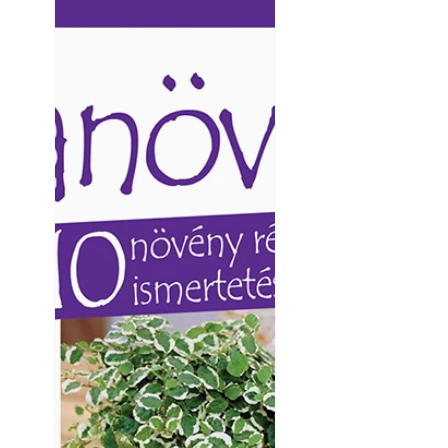
Ezermester lapszámai. A
Ezermester lapszámai
Laptapir kényelmes megoldás,
Laptapir kényelmes 
mert: – t
mert: – t