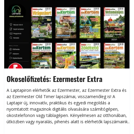
Okoselőfizetés: Ezermester Extra
A Laptapiron elérhetők az Ezermester, az Ezermester Extra és
az Ezermester Old Timer lapszámai, visszamenőleg is! A
Laptapir új, innovatív, praktikus és egyedi megoldás a
L
nyomtatott magazinok digitális olvasására számítógépen,
okostelefonon vagy táblagépen. Kényelmesen az otthonában,
útközben vagy nyaralás, pihenés alatt is elérhetők lapszámaink.
ú
Bárhol, bármikor, akár külföldön élve vagy dolgozva is
B