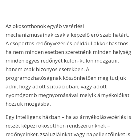
Az okosotthonok egyéb vezérlési 
mechanizmusainak csak a képzelő erő szab határt. 
A csoportos redőnyvezérlés például akkor hasznos, 
ha nem minden esetben szeretnénk minden helység 
minden egyes redőnyét külön-külön mozgatni, 
hanem csak bizonyos esetekben. A 
programozhatóságnak köszönhetően meg tudjuk 
adni, hogy adott szituációban, vagy adott 
nyomógomb megnyomásával melyik árnyékolókat 
hozzuk mozgásba.
Egy intelligens házban – ha az árnyékolásvezérlés is 
részét képezi okosotthon rendszerünknek – 
redőnyeinket, zsaluziá­inkat vagy napellenzőinket is 