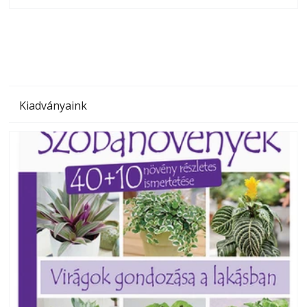
olvashatók az Ezermester lapszámai. A Laptapir kényelmes
megoldás, mert: – t
Kiadványaink