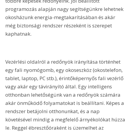
többre képesek redőnyeink. Jól beállított 
programozás alapján nagy segítségünkre lehetnek 
okosházunk energia-megtakarításában és akár 
még biztonsági rendszer részeként is szerepet 
kaphatnak.
Vezérlési oldalról a redőnyök irányítása történhet 
egy fali nyomógomb, egy okoseszköz (okostelefon, 
tablet, laptop, PC stb.), érintőképernyős fali vezérlő 
vagy akár egy távirányító által. Egy intelligens 
otthonban lehetőségünk van a redőnyök számára 
akár önműködő folyamatokat is beállítani. Képes a 
rendszer betájolni otthonunkat, és a nap 
követésével mindig a megfelelő árnyékolókat húzza 
le. Reggel ébresztőóraként is üzemelhet az 