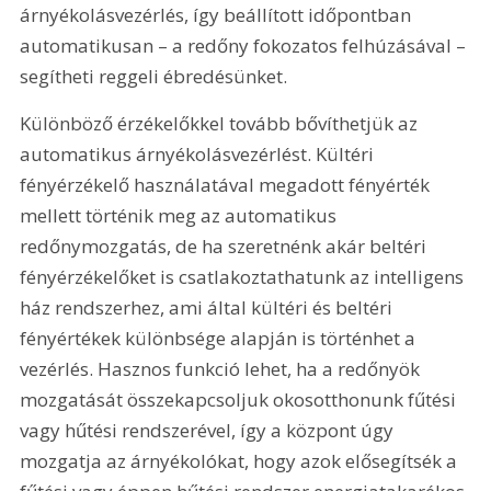
árnyékolásvezérlés, így beállított időpontban 
automatikusan – a redőny fokozatos felhúzásával – 
segítheti reggeli ébredésünket.
Különböző érzékelőkkel tovább bővíthetjük az 
automatikus árnyékolásvezérlést. Kültéri 
fényérzékelő használatával megadott fényérték 
mellett történik meg az automatikus 
redőnymozgatás, de ha szeretnénk akár beltéri 
fényérzékelőket is csatlakoztathatunk az intelligens 
ház rendszerhez, ami által kültéri és beltéri 
fényértékek különbsége alapján is történhet a 
vezérlés. Hasznos funkció lehet, ha a redőnyök 
mozgatását összekapcsoljuk okosotthonunk fűtési 
vagy hűtési rendszerével, így a központ úgy 
mozgatja az árnyékolókat, hogy azok elősegítsék a 