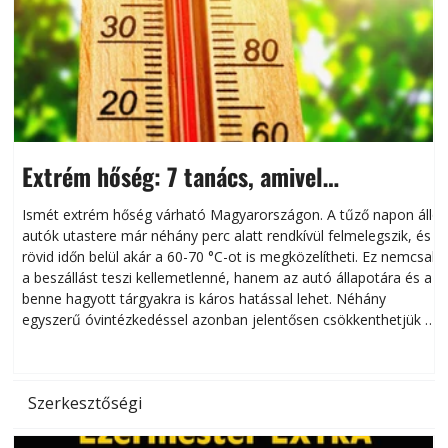
Extrém hőség: 7 tanács, amivel
megóvhatjuk autónkat a nyári károktól
Ismét extrém hőség várható Magyarországon. A tűző napon álló
autók utastere már néhány perc alatt rendkívül felmelegszik, és
rövid időn belül akár a 60-70 °C-ot is megközelítheti. Ez nemcsak
n
a beszállást teszi kellemetlenné, hanem az autó állapotára és a
benne hagyott tárgyakra is káros hatással lehet. Néhány
egyszerű óvintézkedéssel azonban jelentősen csökkenthetjük a
hőség káros hatásait.
l
Szerkesztőségi