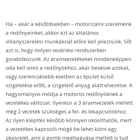
Ha – akár a későbbiekben – motorizálni szeretnénk 
a redőnyeinket, akkor ezt az általános 
villanyszerelési munkáknál előre kell jeleznünk. Sőt 
azt is, hogy milyen vezérlési rendszerben 
gondolkozunk. Az áramvezetékeket mindenképpen 
oda kell vinni a redőnyökhöz, akár bevésve azokat, 
vagy szerencsésebb esetben az épület külső 
szigetelése előtt, a szigetelő anyag alatt elvezetve. A 
hagyományos módja a motoros redőnyöknek a 
vezetékes változat. Ilyenkor a 3 áramvezeték mellett 
még 2 vezeték szükséges a fel- és lekapcsolókhoz. 
Az ilyen kiépítés később könnyen okosíthatók, mert 
a vezetékes kapcsoló mögé be lehet kötni egy 
okosrelét, ami a gomb meghagyása mellett is tud 