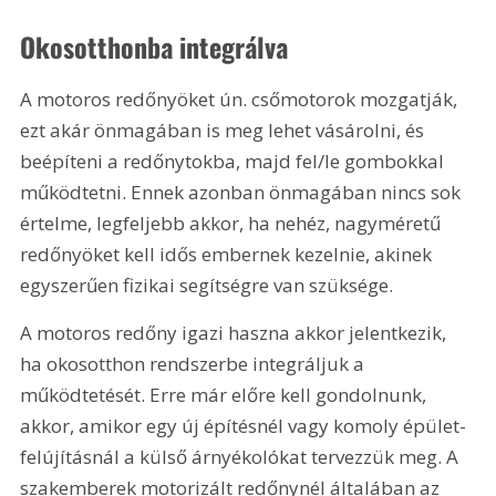
Okosotthonba integrálva
A motoros redőnyöket ún. csőmotorok mozgatják, 
ezt akár önmagában is meg lehet vásárolni, és 
beépíteni a redőnytokba, majd fel/le gombokkal 
működtetni. Ennek azonban önmagában nincs sok 
értelme, legfeljebb akkor, ha nehéz, nagyméretű 
redőnyöket kell idős embernek kezelnie, akinek 
egyszerűen fizikai segítségre van szüksége.
A motoros redőny igazi haszna akkor jelentkezik, 
ha okosotthon rendszerbe integráljuk a 
működtetését. Erre már előre kell gondolnunk, 
akkor, amikor egy új építésnél vagy komoly épület-
felújításnál a külső árnyékolókat tervezzük meg. A 
szakemberek motorizált redőnynél általában az 