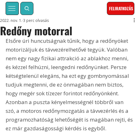
FELIRATKOZÁS
2022. nov. 1.
3 perc olvasás
Redőny motorral
Elsőre úri huncutságnak tűnik, hogy a redőnyöket 
motorizáljuk és távvezérelhetővé tegyük. Valóban 
nem egy nagy fizikai attrakció az ablakhoz menni, 
és kézzel felhúzni, leengedni redőnyünket. Persze 
kétségtelenül elegáns, ha ezt egy gombnyomással 
tudjuk megtenni, de ez önmagában nem biztos, 
hogy megér sok tízezer forintot redőnyönként. 
Azonban a puszta kényelmességnél többről van 
szó, a motoros redőnymozgatás a távvezérlés és a 
programozhatóság lehetőségét is magában rejti, és 
ez már gazdaságossági kérdés is egyből.