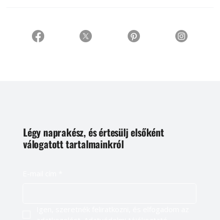
Légy naprakész, és értesülj elsőként
válogatott tartalmainkról
E-mail cím
*
Igen, szeretnék feliratkozni, és elfogadom az 
adatkezelést. 
Adatvédelmi tájékoztató