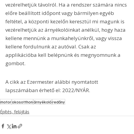
vezérelhetjük távolról. Ha a rendszer számára nincs 
előre beállított időpont vagy bármilyen egyéb 
feltétel, a központi kezelőn keresztül mi magunk is 
vezérelhetjük az árnyékolóinkat anélkül, hogy haza 
kellene mennünk a munkahelyünkről, vagy vissza 
kellene fordulnunk az autóval. Csak az 
applikációba kell belépnünk és megnyomnunk a 
gombot.
A cikk az Ezermester alábbi nyomtatott 
lapszámában érhető el: 2022/NYÁR.
motor
okosotthon
árnyékoló
redőny
Építés, felújítás