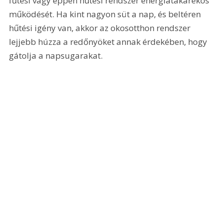
fűtési vagy éppen hűtési rendszer energiatakarékos 
működését. Ha kint nagyon süt a nap, és beltéren 
hűtési igény van, akkor az okosotthon rendszer 
lejjebb húzza a redőnyöket annak érdekében, hogy 
gátolja a napsugarakat.