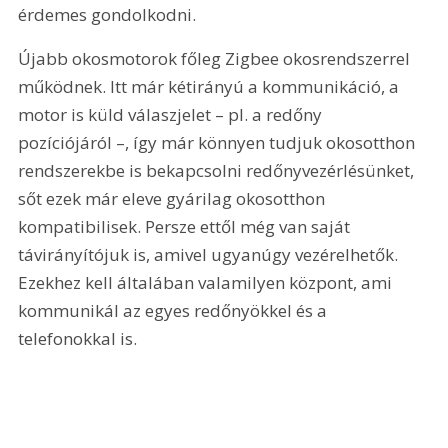
érdemes gondolkodni.
Újabb okosmotorok főleg Zigbee okosrendszerrel 
működnek. Itt már kétirányú a kommunikáció, a 
motor is küld válaszjelet – pl. a redőny 
pozíciójáról –, így már könnyen tudjuk okosotthon 
rendszerekbe is bekapcsolni redőnyvezérlésünket, 
sőt ezek már eleve gyárilag okosotthon 
kompatibilisek. Persze ettől még van saját 
távirányítójuk is, amivel ugyanúgy vezérelhetők. 
Ezekhez kell általában valamilyen központ, ami 
kommunikál az egyes redőnyökkel és a 
telefonokkal is.