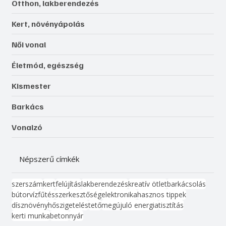
Otthon, lakberendezés
Kert, növényápolás
Női vonal
Életmód, egészség
Kismester
Barkács
Vonalzó
Népszerű címkék
szerszám
kert
felújítás
lakberendezés
kreatív ötlet
barkácsolás
bútor
víz
fűtés
szerkesztőség
elektronika
hasznos tippek
dísznövény
hőszigetelés
tető
megújuló energia
tisztítás
kerti munka
beton
nyár