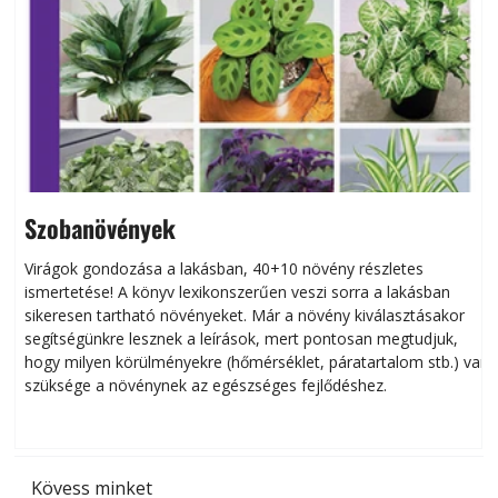
Szobanövények
Virágok gondozása a lakásban, 40+10 növény részletes
ismertetése! A könyv lexikonszerűen veszi sorra a lakásban
s
sikeresen tart­ha­tó növényeket. Már a növény kiválasztásakor
h
segítségünkre lesznek a leírások, mert pontosan megtudjuk,
k
hogy milyen körülményekre (hőmérséklet, páratartalom stb.) van
szüksége a növénynek az egészséges fejlődéshez.
t
Kövess minket