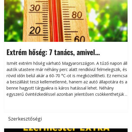
Extrém hőség: 7 tanács, amivel
megóvhatjuk autónkat a nyári károktól
Ismét extrém hőség várható Magyarországon. A tűző napon álló
autók utastere már néhány perc alatt rendkívül felmelegszik, és
rövid időn belül akár a 60-70 °C-ot is megközelítheti. Ez nemcsak
n
a beszállást teszi kellemetlenné, hanem az autó állapotára és a
benne hagyott tárgyakra is káros hatással lehet. Néhány
egyszerű óvintézkedéssel azonban jelentősen csökkenthetjük a
hőség káros hatásait.
l
Szerkesztőségi