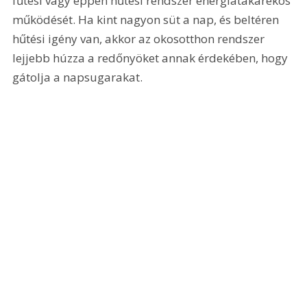
fűtési vagy éppen hűtési rendszer energiatakarékos 
működését. Ha kint nagyon süt a nap, és beltéren 
hűtési igény van, akkor az okosotthon rendszer 
lejjebb húzza a redőnyöket annak érdekében, hogy 
gátolja a napsugarakat.