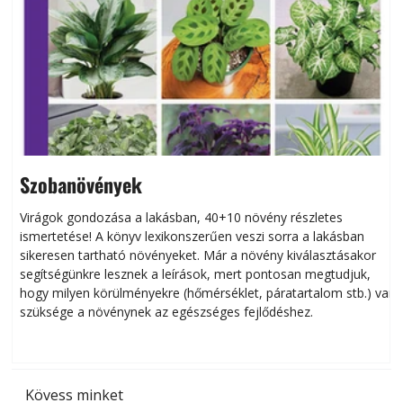
Szobanövények
Virágok gondozása a lakásban, 40+10 növény részletes
ismertetése! A könyv lexikonszerűen veszi sorra a lakásban
s
sikeresen tart­ha­tó növényeket. Már a növény kiválasztásakor
h
segítségünkre lesznek a leírások, mert pontosan megtudjuk,
k
hogy milyen körülményekre (hőmérséklet, páratartalom stb.) van
szüksége a növénynek az egészséges fejlődéshez.
t
Kövess minket