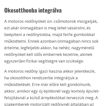
Okosotthonba integrálva
A motoros redőnyöket ún. csőmotorok mozgatják, 
ezt akár önmagában is meg lehet vásárolni, és 
beépíteni a redőnytokba, majd fel/le gombokkal 
működtetni. Ennek azonban önmagában nincs sok 
értelme, legfeljebb akkor, ha nehéz, nagyméretű 
redőnyöket kell idős embernek kezelnie, akinek 
egyszerűen fizikai segítségre van szüksége.
A motoros redőny igazi haszna akkor jelentkezik, 
ha okosotthon rendszerbe integráljuk a 
működtetését. Erre már előre kell gondolnunk, 
akkor, amikor egy új építésnél vagy komoly épület-
felújításnál a külső árnyékolókat tervezzük meg. A 
szakemberek motorizált redőnynél általában az 