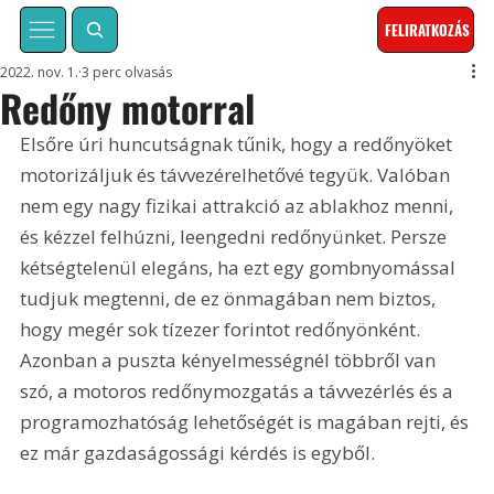
FELIRATKOZÁS
2022. nov. 1.
3 perc olvasás
Redőny motorral
Elsőre úri huncutságnak tűnik, hogy a redőnyöket 
motorizáljuk és távvezérelhetővé tegyük. Valóban 
nem egy nagy fizikai attrakció az ablakhoz menni, 
és kézzel felhúzni, leengedni redőnyünket. Persze 
kétségtelenül elegáns, ha ezt egy gombnyomással 
tudjuk megtenni, de ez önmagában nem biztos, 
hogy megér sok tízezer forintot redőnyönként. 
Azonban a puszta kényelmességnél többről van 
szó, a motoros redőnymozgatás a távvezérlés és a 
programozhatóság lehetőségét is magában rejti, és 
ez már gazdaságossági kérdés is egyből.