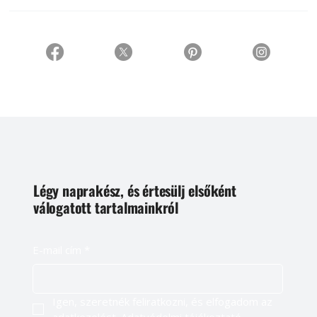
Légy naprakész, és értesülj elsőként
válogatott tartalmainkról
E-mail cím
*
Igen, szeretnék feliratkozni, és elfogadom az 
adatkezelést. 
Adatvédelmi tájékoztató