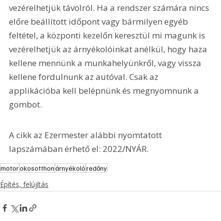
vezérelhetjük távolról. Ha a rendszer számára nincs 
előre beállított időpont vagy bármilyen egyéb 
feltétel, a központi kezelőn keresztül mi magunk is 
vezérelhetjük az árnyékolóinkat anélkül, hogy haza 
kellene mennünk a munkahelyünkről, vagy vissza 
kellene fordulnunk az autóval. Csak az 
applikációba kell belépnünk és megnyomnunk a 
gombot.
A cikk az Ezermester alábbi nyomtatott 
lapszámában érhető el: 2022/NYÁR.
motor
okosotthon
árnyékoló
redőny
Építés, felújítás