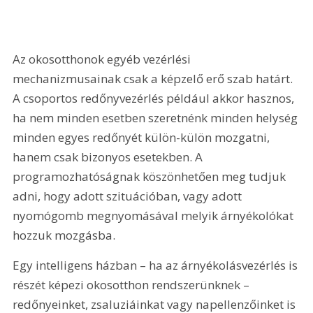
Az okosotthonok egyéb vezérlési 
mechanizmusainak csak a képzelő erő szab határt. 
A csoportos redőnyvezérlés például akkor hasznos, 
ha nem minden esetben szeretnénk minden helység 
minden egyes redőnyét külön-külön mozgatni, 
hanem csak bizonyos esetekben. A 
programozhatóságnak köszönhetően meg tudjuk 
adni, hogy adott szituációban, vagy adott 
nyomógomb megnyomásával melyik árnyékolókat 
hozzuk mozgásba.
Egy intelligens házban – ha az árnyékolásvezérlés is 
részét képezi okosotthon rendszerünknek – 
redőnyeinket, zsaluziá­inkat vagy napellenzőinket is 