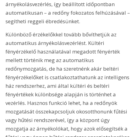
árnyékolásvezérlés, így beállított időpontban 
automatikusan – a redőny fokozatos felhúzásával – 
segítheti reggeli ébredésünket.
Különböző érzékelőkkel tovább bővíthetjük az 
automatikus árnyékolásvezérlést. Kültéri 
fényérzékelő használatával megadott fényérték 
mellett történik meg az automatikus 
redőnymozgatás, de ha szeretnénk akár beltéri 
fényérzékelőket is csatlakoztathatunk az intelligens 
ház rendszerhez, ami által kültéri és beltéri 
fényértékek különbsége alapján is történhet a 
vezérlés. Hasznos funkció lehet, ha a redőnyök 
mozgatását összekapcsoljuk okosotthonunk fűtési 
vagy hűtési rendszerével, így a központ úgy 
mozgatja az árnyékolókat, hogy azok elősegítsék a 