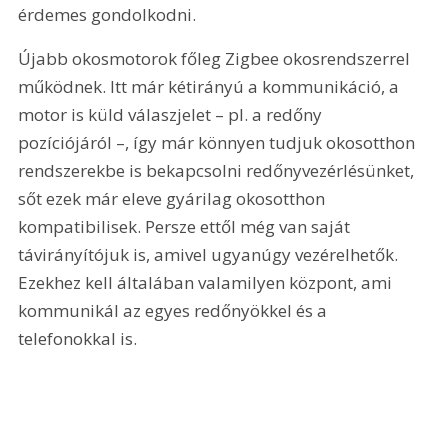
érdemes gondolkodni.
Újabb okosmotorok főleg Zigbee okosrendszerrel 
működnek. Itt már kétirányú a kommunikáció, a 
motor is küld válaszjelet – pl. a redőny 
pozíciójáról –, így már könnyen tudjuk okosotthon 
rendszerekbe is bekapcsolni redőnyvezérlésünket, 
sőt ezek már eleve gyárilag okosotthon 
kompatibilisek. Persze ettől még van saját 
távirányítójuk is, amivel ugyanúgy vezérelhetők. 
Ezekhez kell általában valamilyen központ, ami 
kommunikál az egyes redőnyökkel és a 
telefonokkal is.