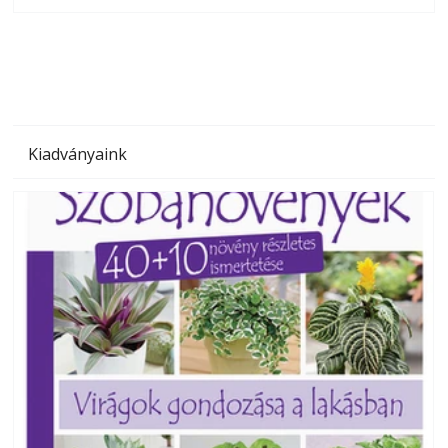
olvashatók az Ezermester lapszámai. A Laptapir kényelmes
megoldás, mert: – t
Kiadványaink