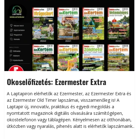
Okoselőfizetés: Ezermester Extra
A Laptapiron elérhetők az Ezermester, az Ezermester Extra és
az Ezermester Old Timer lapszámai, visszamenőleg is! A
Laptapir új, innovatív, praktikus és egyedi megoldás a
L
nyomtatott magazinok digitális olvasására számítógépen,
okostelefonon vagy táblagépen. Kényelmesen az otthonában,
útközben vagy nyaralás, pihenés alatt is elérhetők lapszámaink.
ú
Bárhol, bármikor, akár külföldön élve vagy dolgozva is
B