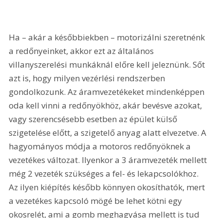
Ha – akár a későbbiekben – motorizálni szeretnénk 
a redőnyeinket, akkor ezt az általános 
villanyszerelési munkáknál előre kell jeleznünk. Sőt 
azt is, hogy milyen vezérlési rendszerben 
gondolkozunk. Az áramvezetékeket mindenképpen 
oda kell vinni a redőnyökhöz, akár bevésve azokat, 
vagy szerencsésebb esetben az épület külső 
szigetelése előtt, a szigetelő anyag alatt elvezetve. A 
hagyományos módja a motoros redőnyöknek a 
vezetékes változat. Ilyenkor a 3 áramvezeték mellett 
még 2 vezeték szükséges a fel- és lekapcsolókhoz. 
Az ilyen kiépítés később könnyen okosíthatók, mert 
a vezetékes kapcsoló mögé be lehet kötni egy 
okosrelét, ami a gomb meghagyása mellett is tud 