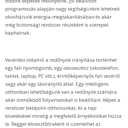
többre képesek redőnyeink. Jól beállított 
programozás alapján nagy segítségünkre lehetnek 
okosházunk energia-megtakarításában és akár 
még biztonsági rendszer részeként is szerepet 
kaphatnak.
Vezérlési oldalról a redőnyök irányítása történhet 
egy fali nyomógomb, egy okoseszköz (okostelefon, 
tablet, laptop, PC stb.), érintőképernyős fali vezérlő 
vagy akár egy távirányító által. Egy intelligens 
otthonban lehetőségünk van a redőnyök számára 
akár önműködő folyamatokat is beállítani. Képes a 
rendszer betájolni otthonunkat, és a nap 
követésével mindig a megfelelő árnyékolókat húzza 
le. Reggel ébresztőóraként is üzemelhet az 