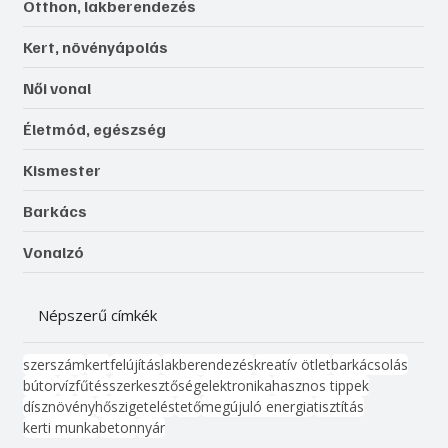
Otthon, lakberendezés
Kert, növényápolás
Női vonal
Életmód, egészség
Kismester
Barkács
Vonalzó
Népszerű címkék
szerszám
kert
felújítás
lakberendezés
kreatív ötlet
barkácsolás
bútor
víz
fűtés
szerkesztőség
elektronika
hasznos tippek
dísznövény
hőszigetelés
tető
megújuló energia
tisztítás
kerti munka
beton
nyár