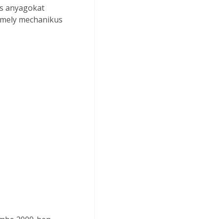
ás anyagokat 
amely mechanikus 