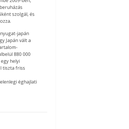
mbe 2009-ben, 
n beruházás 
ként szolgál, és 
ozza.
lnyugat-japán 
y Japán vált a 
artalom-
belül 880 000 
egy helyi 
tiszta friss 
lenlegi éghajlati 