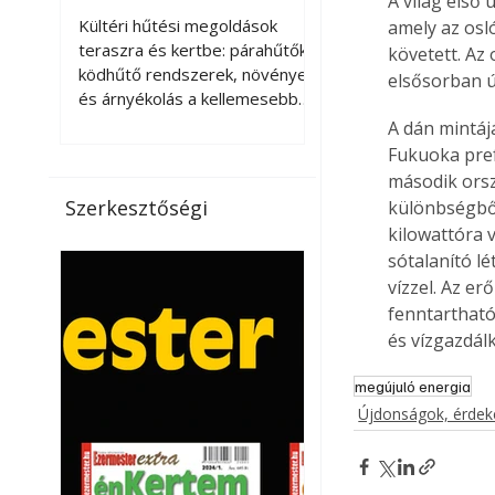
A világ els
kellemesebbé a
Kültéri hűtési megoldások
amely az osl
teraszt és a kertet?
teraszra és kertbe: párahűtők,
követett. Az
ködhűtő rendszerek, növények
elsősorban ú
és árnyékolás a kellemesebb
nyári mikroklímáért. A kültéri
A dán mintáj
hűtés kérdése az utóbbi
Fukuoka pref
években egyre nagyobb
második orsz
jelentőséget kapott, ahogy a
Szerkesztőségi
különbségből
nyári hőhullámok gyakoribbá és
kilowattóra v
intenzívebbé váltak. Míg
sótalanító lé
korábban elsősorban a beltéri
vízzel. Az e
klímaberendezések jelentették
fenntartható
a megoldást a meleg ellen, ma
és vízgazdál
már egyre többen keresnek
olyan kültéri hűtési
megújuló energia
lehetőségeket is, amelyek a
Újdonságok, érde
teraszok, erkélyek, kertek vagy
vendégl