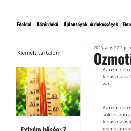
Főoldal
Közérdekű
Újdonságok, érdekességek
Bem
2025. aug. 27.
1 per
Ozmot
Kiemelt tartalom
Az ozmotikus
kihasználva 
van.
Az ozmotikus
sókoncentrác
kihasználásán
Extrém hőség: 7
membrán vála