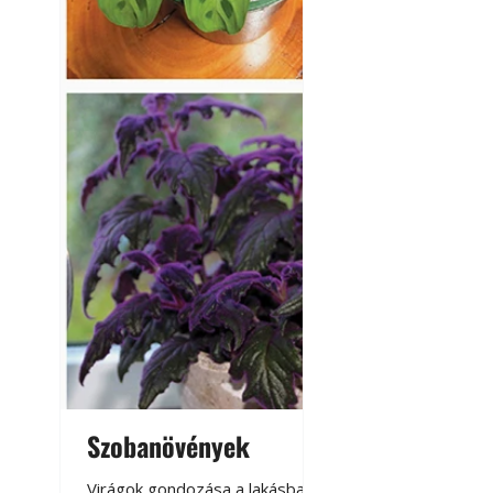
Szobanövények
Virágoskert: k
teraszon, laká
Virágok gondozása a lakásban,