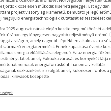
ő üzemszerű ozmotikus erőművét Norvégiában helyezték üze
ói fjordok közelében működik kísérleti jelleggel. Ezt egy dá
 ottani projekt viszonylag kisméretű, bemutató jellegű erőmű
j megújuló energiatechnológiák kutatását és tesztelését cél
ára 2025 augusztusának elején kezdte meg működését a dé
ektúrában egy lényegesen nagyobb teljesítményű erőmű. Íg
ággá a világon, amely nagyobb léptékben alkalmazza a sót
 származó energiatermelést. Ennek kapacitása évente körül
illamos energia előállítására elegendő. Ez az energia főként 
tesítményt lát el, amely Fukuoka városát és környékét látja el 
rőmű tehát nemcsak energiaforrásként, hanem a vízellátás 
ságának eszközeként is szolgál, amely különösen fontos a je
kodási kihívások közepette.
kességek