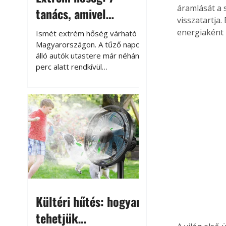
áramlását a 
tanács, amivel
visszatartja
megóvhatjuk
energiaként 
Ismét extrém hőség várható
autónkat a nyári
Magyarországon. A tűző napon
álló autók utastere már néhány
károktól
perc alatt rendkívül
felmelegszik, és rövid időn belül
akár a 60-70 °C-ot is
megközelítheti. Ez nemcsak a
beszállást teszi kellemetlenné,
hanem az autó állapotára és a
benne hagyott tárgyakra is
káros hatással lehet. Néhány
egyszerű óvintézkedéssel
azonban jelentősen
csökkenthetjük a hőség káros
hatásait.
Kültéri hűtés: hogyan
tehetjük