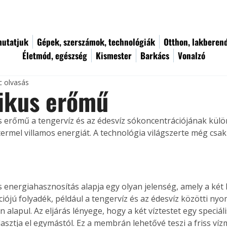
utatjuk
Gépek, szerszámok, technológiák
Otthon, lakberen
Életmód, egészség
Kismester
Barkács
Vonalzó
c olvasás
ikus erőmű
 erőmű a tengervíz és az édesvíz sókoncentrációjának kül
termel villamos energiát. A technológia világszerte még csak
 energiahasznosítás alapja egy olyan jelenség, amely a két
iójú folyadék, például a tengervíz és az édesvíz közötti n
 alapul. Az eljárás lényege, hogy a két víztestet egy speciáli
sztja el egymástól. Ez a membrán lehetővé teszi a friss víz