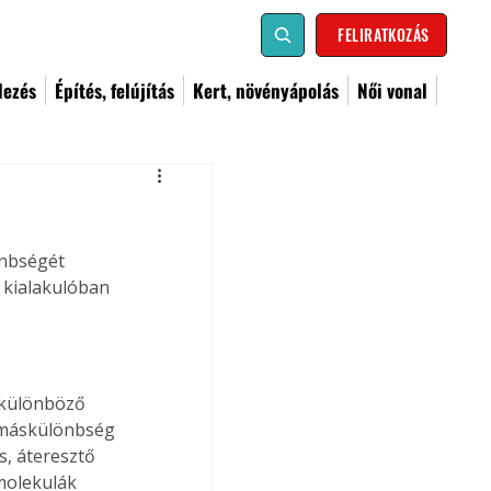
FELIRATKOZÁS
dezés
Építés, felújítás
Kert, növényápolás
Női vonal
önbségét 
 kialakulóban 
 különböző 
yomáskülönbség 
s, áteresztő 
molekulák 