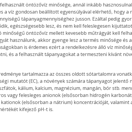
 felhasznált öntözővíz minősége, annál inkább hasznosulna
s a víz gondosan beállított egyensúlyával elérhető, hogy a 
nnyiségű tápanyagmennyiséghez jusson. Ezáltal pedig gyo
ődik, egészségesebb lesz, és nem kell feleslegesen kijuttato
jó minőségű öntözővíz mellett kevesebb műtrágyát kell felhas
yát használunk, akkor gyenge lesz a termés minősége és a 
aságokban is érdemes ezért a rendelkezésre álló víz minősé
tni, és a felhasznált tápanyagokat a termeszteni kívánt nö
eredménye tartalmazza az összes oldott sótartalomra vonat
égi mutatót (EC), a növények számára tápanyagot jelentő ni
oszfátok, kálium, kalcium, magnézium, mangán, bór stb. menny
ros vagy felesleges anionok (elsősorban hidrogén karbonáto
s kationok (elsősorban a nátrium) koncentrációját, valamint
értékét kifejező pH-t is.