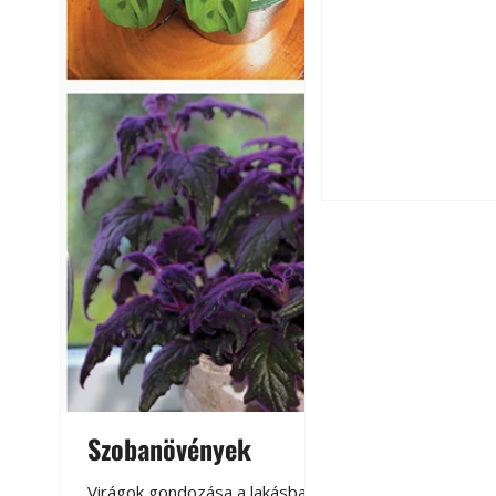
Csatornaszag a h
megoldások
Szobanövények
Virágoskert: k
Kültéri hűtés: ho
teraszon, laká
Virágok gondozása a lakásban,