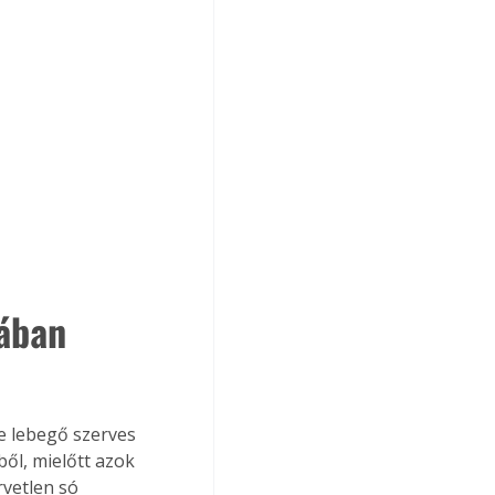
ában 
e lebegő szerves 
ől, mielőtt azok 
vetlen só 