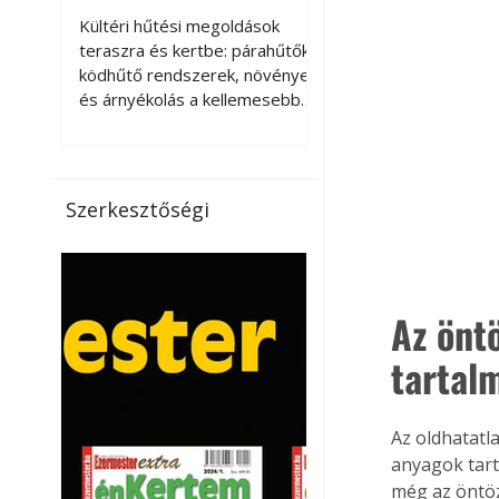
kellemesebbé a
Kültéri hűtési megoldások
teraszt és a kertet?
teraszra és kertbe: párahűtők,
ködhűtő rendszerek, növények
és árnyékolás a kellemesebb
nyári mikroklímáért. A kültéri
hűtés kérdése az utóbbi
években egyre nagyobb
jelentőséget kapott, ahogy a
Szerkesztőségi
nyári hőhullámok gyakoribbá és
intenzívebbé váltak. Míg
korábban elsősorban a beltéri
klímaberendezések jelentették
Az önt
a megoldást a meleg ellen, ma
már egyre többen keresnek
tartal
olyan kültéri hűtési
lehetőségeket is, amelyek a
teraszok, erkélyek, kertek vagy
Az oldhatatl
vendégl
anyagok tart
még az öntöz