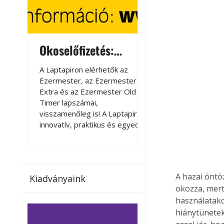
Okoselőfizetés:
Okoselőfizetés
Ezermester Extra
A Laptapiron elérhetők az
A Laptapiron elérhető
Ezermester, az Ezermester
Ezermester, az Ezer
Extra és az Ezermester Old
Extra és az Ezermest
Timer lapszámai,
Timer lapszámai,
visszamenőleg is! A Laptapir új,
visszamenőleg is! A La
innovatív, praktikus és egyedi
innovatív, praktikus 
megoldás a nyomtatott
megoldás a nyomtato
magazinok digitális olvasására
magazinok digitális o
számítógépen, okostelefonon
számítógépen, okost
vagy táblagépen. Kényelmesen
vagy táblagépen. Ké
A hazai öntö
Kiadványaink
az otthonában, útközben vagy
az otthonában, útköz
okozza, mert 
nyaralás, pihenés alatt is
nyaralás, pihenés alat
használatako
elérhetők lapszámaink. Bárhol,
elérhetők lapszámaink
hiánytünetek
bármikor, akár külföldön élve
bármikor, akár külföld
vagy dolgozva is olvashatók az
vagy dolgozva is olv