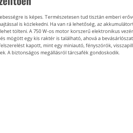
elítően
ebességre is képes. Természetesen tud tisztán emberi erővel
ajtással is közlekedni. Ha van rá lehetőség, az akkumulátor
 lehet tölteni. A 750 W-os motor korszerű elektronikus vezér
s mögött egy kis raktér is található, ahová a bevásárlószatyo
elszerelést kapott, mint egy miniautó, fényszórók, visszapil
ések. A biztonságos megállásról tárcsafék gondoskodik.