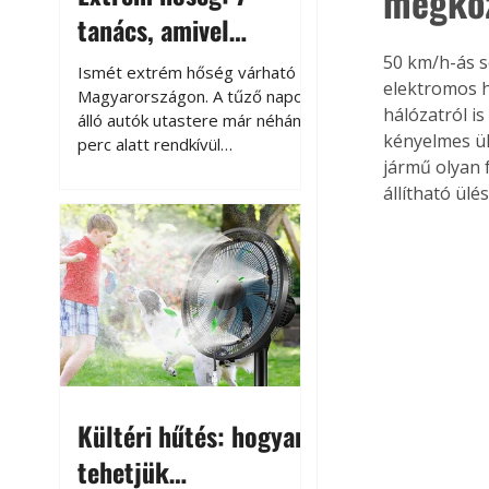
megköz
tanács, amivel
megóvhatjuk
50 km/h-ás s
Ismét extrém hőség várható
elektromos h
autónkat a nyári
Magyarországon. A tűző napon
hálózatról is
álló autók utastere már néhány
károktól
kényelmes ülé
perc alatt rendkívül
jármű olyan f
felmelegszik, és rövid időn belül
akár a 60-70 °C-ot is
állítható ül
megközelítheti. Ez nemcsak a
beszállást teszi kellemetlenné,
hanem az autó állapotára és a
benne hagyott tárgyakra is
káros hatással lehet. Néhány
egyszerű óvintézkedéssel
azonban jelentősen
csökkenthetjük a hőség káros
hatásait.
Kültéri hűtés: hogyan
tehetjük