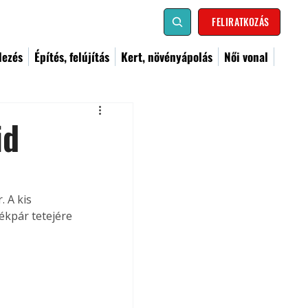
FELIRATKOZÁS
dezés
Építés, felújítás
Kert, növényápolás
Női vonal
id
 A kis 
ékpár tetejére 