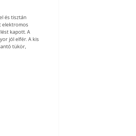
 és tisztán 
t elektromos 
lést kapott. A 
r jól elfér. A kis 
lantó tükör, 