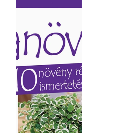
Yamaha koncepci
Ezermester lapszámai. A
Ezermester lapszámai
Laptapir kényelmes megoldás,
Laptapir kényelmes 
mert: – t
mert: – t