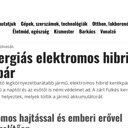
utatjuk
Gépek, szerszámok, technológiák
Otthon, lakberen
Életmód, egészség
Kismester
Barkács
Vonalzó
 olvasás
rgiás elektromos hibr
pár
ető legkörnyezetbarátabb jármű, elektromos hibrid kerékpár.
a naptól és az esőtől is némi védelmet ad. A zárt fülkés ker
helyeztek, melyek töltik a jármű akkumulátorát.
omos hajtással és emberi erővel 