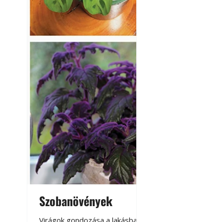
Szobanövények
Virágoskert: k
teraszon, laká
Virágok gondozása a lakásban,