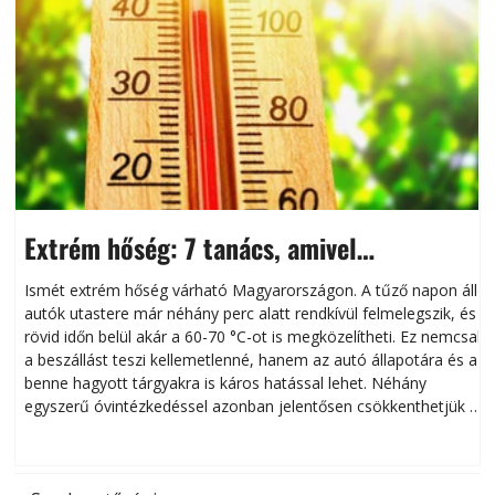
Extrém hőség: 7 tanács, amivel
megóvhatjuk autónkat a nyári károktól
Ismét extrém hőség várható Magyarországon. A tűző napon álló
autók utastere már néhány perc alatt rendkívül felmelegszik, és
rövid időn belül akár a 60-70 °C-ot is megközelítheti. Ez nemcsak
n
a beszállást teszi kellemetlenné, hanem az autó állapotára és a
benne hagyott tárgyakra is káros hatással lehet. Néhány
egyszerű óvintézkedéssel azonban jelentősen csökkenthetjük a
hőség káros hatásait.
l