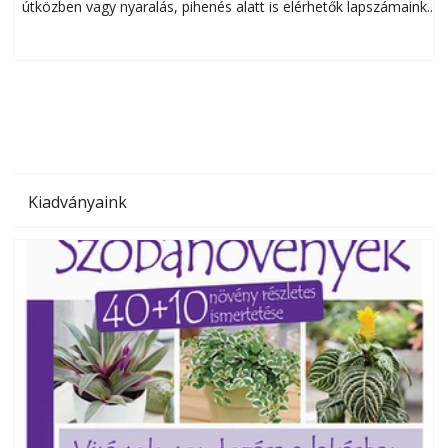
útközben vagy nyaralás, pihenés alatt is elérhetők lapszámaink.
ú
Bárhol, bármikor, akár külföldön élve vagy dolgozva is
B
olvashatók az Ezermester lapszámai. A Laptapir kényelmes
megoldás, mert: – t
Kiadványaink