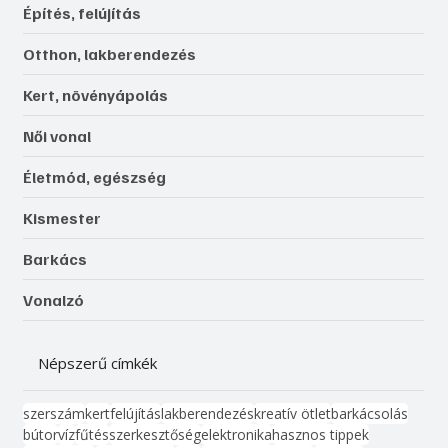
Építés, felújítás
Otthon, lakberendezés
Kert, növényápolás
Női vonal
Életmód, egészség
Kismester
Barkács
Vonalzó
Népszerű címkék
szerszám
kert
felújítás
lakberendezés
kreatív ötlet
barkácsolás
bútor
víz
fűtés
szerkesztőség
elektronika
hasznos tippek