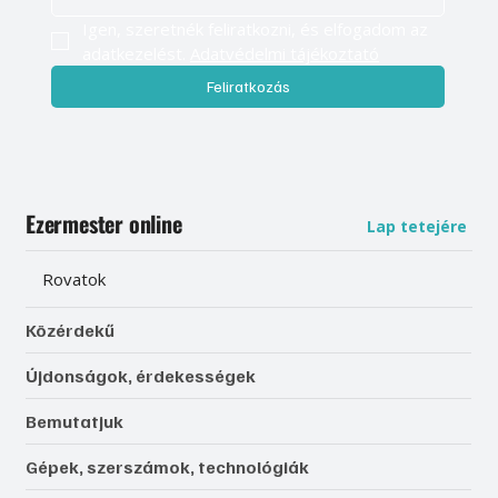
Igen, szeretnék feliratkozni, és elfogadom az 
adatkezelést. 
Adatvédelmi tájékoztató
Feliratkozás
Ezermester online
Lap tetejére
Rovatok
Közérdekű
Újdonságok, érdekességek
Bemutatjuk
Gépek, szerszámok, technológiák