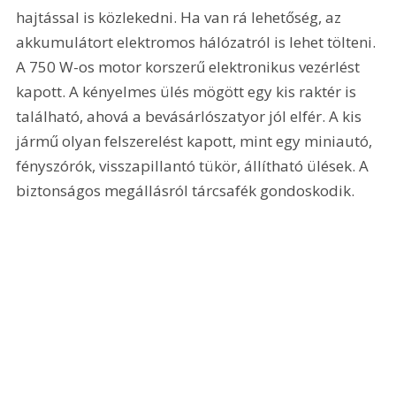
hajtással is közlekedni. Ha van rá lehetőség, az 
akkumulátort elektromos hálózatról is lehet tölteni. 
A 750 W-os motor korszerű elektronikus vezérlést 
kapott. A kényelmes ülés mögött egy kis raktér is 
található, ahová a bevásárlószatyor jól elfér. A kis 
jármű olyan felszerelést kapott, mint egy miniautó, 
fényszórók, visszapillantó tükör, állítható ülések. A 
biztonságos megállásról tárcsafék gondoskodik.