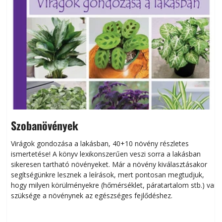
Szobanövények
Virágok gondozása a lakásban, 40+10 növény részletes
ismertetése! A könyv lexikonszerűen veszi sorra a lakásban
s
sikeresen tart­ha­tó növényeket. Már a növény kiválasztásakor
h
segítségünkre lesznek a leírások, mert pontosan megtudjuk,
k
hogy milyen körülményekre (hőmérséklet, páratartalom stb.) van
szüksége a növénynek az egészséges fejlődéshez.
t