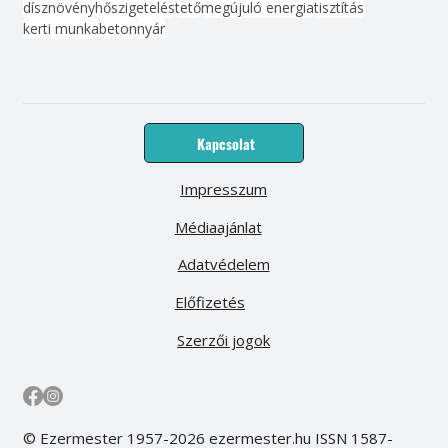
dísznövény
hőszigetelés
tető
megújuló energia
tisztítás
kerti munka
beton
nyár
Kapcsolat
Impresszum
Médiaajánlat
Adatvédelem
Előfizetés
Szerzői jogok
© Ezermester 1957-2026 ezermester.hu ISSN 1587-