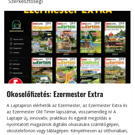
Szerkesztőségi
Okoselőfizetés: Ezermester Extra
A Laptapiron elérhetők az Ezermester, az Ezermester Extra és
az Ezermester Old Timer lapszámai, visszamenőleg is! A
Laptapir új, innovatív, praktikus és egyedi megoldás a
L
nyomtatott magazinok digitális olvasására számítógépen,
okostelefonon vagy táblagépen. Kényelmesen az otthonában,