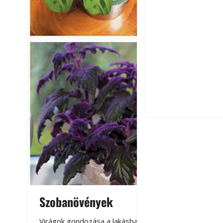
A szárazság csök
öntözési és talaj
idején
Szobanövények
Virágoskert: k
teraszon, laká
Virágok gondozása a lakásban,