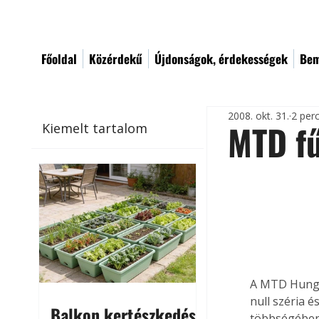
Főoldal
Közérdekű
Újdonságok, érdekességek
Bem
2008. okt. 31.
2 per
MTD fű
Kiemelt tartalom
A MTD Hungár
null széria é
Balkon kertészkedés
többségében 