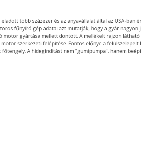
eladott több százezer és az anyavállalat által az USA-ban ér
ros fűnyíró gép adatai azt mutatják, hogy a gyár nagyon j
ó motor gyártása mellett döntött. A mellékelt rajzon láthat
motor szerkezeti felépítése. Fontos előnye a felülszelepelt 
 főtengely. A hidegindítást nem "gumipumpa", hanem beépíte