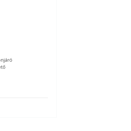
njáró 
ető 