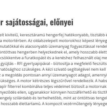
r sajátosságai, előnyei
pelt kivitelű, keresztáramú hengerfej hatékonyabb, tisztább 
a motortérben. Az oldalszelepelt motorokhoz képest lény
mutatókkal és alacsonyabb üzemanyag fogyasztással rendelk
öntöttvas hengerben helyezkednek el, amely hosszabb élet
y csökkentve a furatkopást és a kenéshez felhasznált olaj me
gyújtás - RFI gyertyapipával - biztosítja a megfelelő feszülts
hatósághoz szükséges. A kézi szivató segítségével nem kell
Ez a megoldás pontosan annyi üzemanyagot adagol, amennyi 
zükséges. A motor kétrészes légszűrővel rendelkezik. A habs
pír filterrel kombinálva teljes védelmet biztosít a motornak
nyeződés ellen, ugyanakkor könnyen hozzáférhető és tisztít
tengely szilárdabb és terhelhetőbb, mint az öntöttvas tengely
s hosszabb élettartamú. A kompozit vezérműtengely lényeg