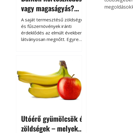
vagy magaságyás?
megoldásokka
Helytakarékos
A saját termesztésű zöldségek
kertészkedés
és fűszernövények iránti
érdeklődés az elmúlt években
látványosan megnőtt. Egyre
többen szeretnék tudni, honnan
származik az élelmiszer az
asztalukra, miközben a
kertészkedés sokak számára
kikapcsolódást és feltöltődést
is jelent.
Utóérő gyümölcsök és
zöldségek – melyek