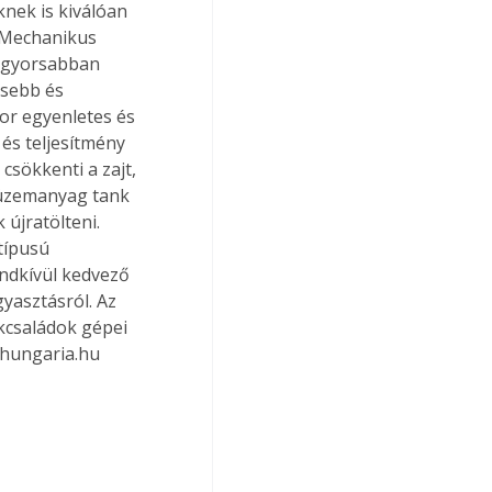
nek is kiválóan 
 Mechanikus 
l gyorsabban 
esebb és 
r egyenletes és 
és teljesítmény 
csökkenti a zajt, 
 üzemanyag tank 
újratölteni. 
típusú 
endkívül kedvező 
yasztásról. Az 
családok gépei 
dhungaria.hu 