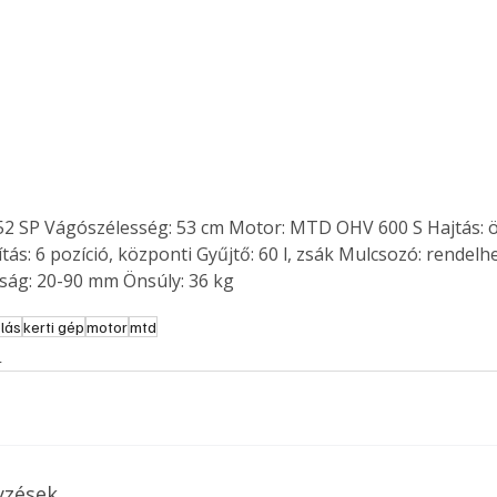
. A
megoldás,
52 SP Vágószélesség: 53 cm Motor: MTD OHV 600 S Hajtás: ö
ás: 6 pozíció, központi Gyűjtő: 60 l, zsák Mulcsozó: rendelh
ág: 20-90 mm Önsúly: 36 kg
lás
kerti gép
motor
mtd
s
yzések