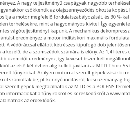
ényez. A nagy teljesítményű csapágyak nagyobb terhelések
 ugyanakkor csökkentik az olajszennyeződés okozta kopást.
tosítja a motor megfelelő fordulatszabályozását, és 30 %-ka
telen terhelésekre, mint a hagyományos kivitel. Így egyenlet
Együtt jobban megéri!
tes vágóteljesítményt kapunk. A mechanikus dekompresszo
Bővebb információ itt!
ántást eredményez a motor indításkori maximális fordulata 
k az
Együtt jobban megéri! A
tt. A védőráccsal ellátott kétrészes kipufogó dob jelentősen 
mester
könyvek tetszőleges
 a kezelő, de a szomszédok számára is előny. Az 1,4 literes
er Old
párosítással kedvezményes
bb üzemidőt eredményez, így kevesebbszer kell megállnunk 
áron, 0 Ft postaköltséggel
kból az első két évben alig kellett javítani az MTD Thorx 55 
ptapir új,
megrendelhetők!
és egyedi
erelt fűnyírókat. Az ilyen motorral szerelt gépek vásárlói r
tt
król számoltak be; pl. könnyű indításról, kicsi üzemanyag fog
lvasására
l szerelt gépek megtalálhatók az MTD és a BOLENS termék
elefonon
bb információkat a fűnyírókról és kereskedőkről a www.mt
nyelmesen
alálhatnak az érdeklődők.
ben vagy
t is
. Bárhol,
ön élve
ashatók az