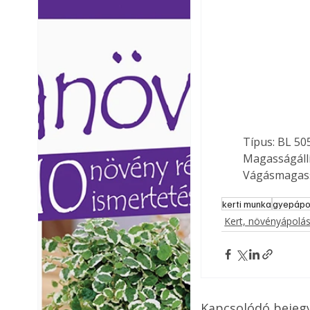
Ezermester lapszámai. A
Ezermester lapszámai
Laptapir kényelmes megoldás,
Laptapir kényelmes 
mert: – t
mert: – t
Típus: BL 50
Magasságállít
Vágásmagass
kerti munka
gyepápo
Kert, növényápolá
Kapcsolódó bejeg