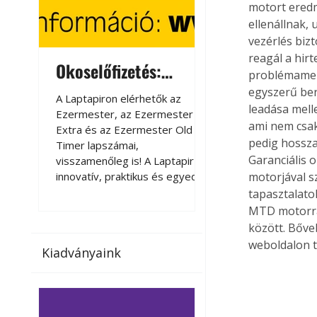
motort eredm
ellenállnak,
vezérlés biz
reagál a hir
Okoselőfizetés:
Okoselőfizetés
problémamen
Ezermester Extra
egyszerű ber
A Laptapiron elérhetők az
A Laptapiron elérhető
leadása melle
Ezermester, az Ezermester
Ezermester, az Ezer
ami nem csak
Extra és az Ezermester Old
Extra és az Ezermest
pedig hossza
Timer lapszámai,
Timer lapszámai,
Garanciális o
visszamenőleg is! A Laptapir új,
visszamenőleg is! A La
innovatív, praktikus és egyedi
innovatív, praktikus 
motorjával sz
megoldás a nyomtatott
megoldás a nyomtato
tapasztalato
magazinok digitális olvasására
magazinok digitális o
MTD motorra
számítógépen, okostelefonon
számítógépen, okost
között. Bőve
vagy táblagépen. Kényelmesen
vagy táblagépen. Ké
weboldalon t
Kiadványaink
az otthonában, útközben vagy
az otthonában, útköz
nyaralás, pihenés alatt is
nyaralás, pihenés alat
elérhetők lapszámaink. Bárhol,
elérhetők lapszámaink
bármikor, akár külföldön élve
bármikor, akár külföld
vagy dolgozva is olvashatók az
vagy dolgozva is olv