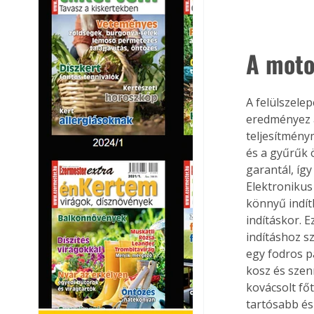
A moto
A felülszele
eredményez 
teljesítmény
és a gyűrűk 
garantál, íg
Elektronikus 
könnyű indít
indításkor. 
indításhoz s
egy fodros pa
kosz és szen
kovácsolt fő
tartósabb é