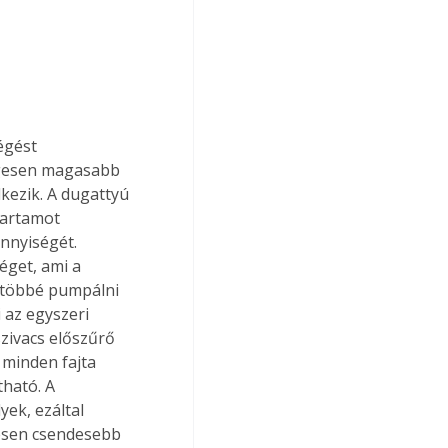
égést 
egesen magasabb 
ezik. A dugattyú 
tartamot 
nnyiségét. 
éget, ami a 
 többé pumpálni 
az egyszeri 
zivacs előszűrő 
 minden fajta 
ható. A 
ek, ezáltal 
esen csendesebb 