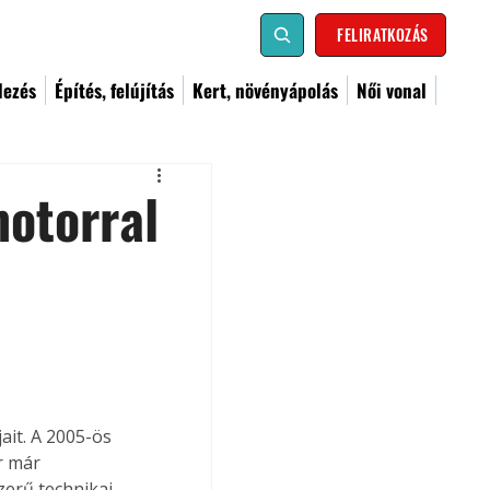
FELIRATKOZÁS
dezés
Építés, felújítás
Kert, növényápolás
Női vonal
otorral
it. A 2005-ös 
r már 
erű technikai 