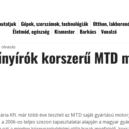
utatjuk
Gépek, szerszámok, technológiák
Otthon, lakberen
Életmód, egészség
Kismester
Barkács
Vonalzó
c olvasás
nyírók korszerű MTD m
ia Kft. már több éve teszteli az MTD saját gyártású motorja
s a 2006-os teljes szezon tapasztalatai alapján a magyar gyá
ezt a minden környezetvédelmi előírásnak megfelelő, korsz