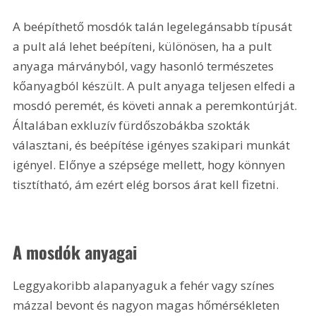
A beépíthető mosdók talán legelegánsabb típusát 
a pult alá lehet beépíteni, különösen, ha a pult 
anyaga márványból, vagy hasonló természetes 
kőanyagból készült. A pult anyaga teljesen elfedi a 
mosdó peremét, és követi annak a peremkontúrját. 
Általában exkluzív fürdőszobákba szokták 
választani, és beépítése igényes szakipari munkát 
igényel. Előnye a szépsége mellett, hogy könnyen 
tisztítható, ám ezért elég borsos árat kell fizetni.
A mosdók anyagai
Leggyakoribb alapanyaguk a fehér vagy színes 
mázzal bevont és nagyon magas hőmérsékleten 