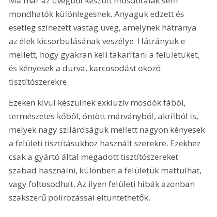
Ma már az üvegből készült mosdótálak sem 
mondhatók különlegesnek. Anyaguk edzett és 
esetleg színezett vastag üveg, amelynek hátránya 
az élek kicsorbulásának veszélye. Hátrányuk e 
mellett, hogy gyakran kell takarítani a felületüket, 
és kényesek a durva, karcosodást okozó 
tisztítószerekre. 
Ezeken kívül készülnek exkluzív mosdók fából, 
természetes kőből, öntött márványból, akrilból is, 
melyek nagy szilárdságuk mellett nagyon kényesek 
a felületi tisztításukhoz használt szerekre. Ezekhez 
csak a gyártó által megadott tisztítószereket 
szabad használni, különben a felületük mattulhat, 
vagy foltosodhat. Az ilyen felületi hibák azonban 
szakszerű polírozással eltüntethetők.