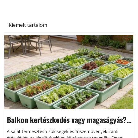
Kiemelt tartalom
Balkon kertészkedés vagy magaságyás?
Helytakarékos kertészkedés
A saját termesztésű zöldségek és fűszernövények iránti
érdeklődés az elmúlt években látványosan megnőtt. Egyre