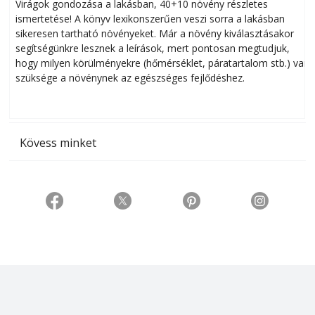
Virágok gondozása a lakásban, 40+10 növény részletes
ismertetése! A könyv lexikonszerűen veszi sorra a lakásban
s
sikeresen tart­ha­tó növényeket. Már a növény kiválasztásakor
h
segítségünkre lesznek a leírások, mert pontosan megtudjuk,
k
hogy milyen körülményekre (hőmérséklet, páratartalom stb.) van
szüksége a növénynek az egészséges fejlődéshez.
t
Kövess minket