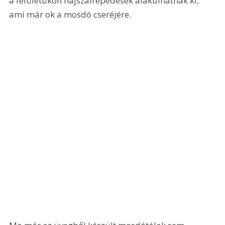
a felületükön hajszálrepedések alakulhatnak ki, 
ami már ok a mosdó cseréjére.