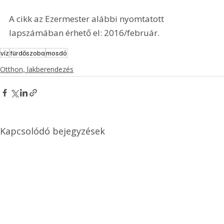
A cikk az Ezermester alábbi nyomtatott 
lapszámában érhető el: 2016/február.
víz
fürdőszoba
mosdó
Otthon, lakberendezés
Kapcsolódó bejegyzések