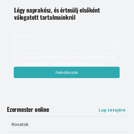
Légy naprakész, és értesülj elsőként
válogatott tartalmainkról
E-mail cím
*
Igen, szeretnék feliratkozni, és elfogadom az 
adatkezelést. 
Adatvédelmi tájékoztató
Feliratkozás
Ezermester online
Lap tetejére
Rovatok