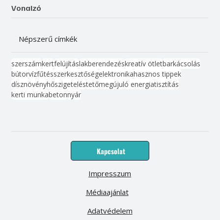
Vonalzó
Népszerű címkék
szerszám
kert
felújítás
lakberendezés
kreatív ötlet
barkácsolás
bútor
víz
fűtés
szerkesztőség
elektronika
hasznos tippek
dísznövény
hőszigetelés
tető
megújuló energia
tisztítás
kerti munka
beton
nyár
Kapcsolat
Impresszum
Médiaajánlat
Adatvédelem