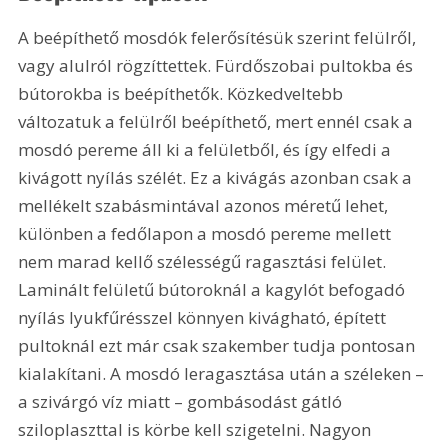
A beépíthető mosdók felerősítésük szerint felülről, 
vagy alulról rögzíttettek. Fürdőszobai pultokba és 
bútorokba is beépíthetők. Közkedveltebb 
változatuk a felülről beépíthető, mert ennél csak a 
mosdó pereme áll ki a felületből, és így elfedi a 
kivágott nyílás szélét. Ez a kivágás azonban csak a 
mellékelt szabásmintával azonos méretű lehet, 
különben a fedőlapon a mosdó pereme mellett 
nem marad kellő szélességű ragasztási felület. 
Laminált felületű bútoroknál a kagylót befogadó 
nyílás lyukfűrésszel könnyen kivágható, épített 
pultoknál ezt már csak szakember tudja pontosan 
kialakítani. A mosdó leragasztása után a széleken – 
a szivárgó víz miatt – gombásodást gátló 
sziloplaszttal is körbe kell szigetelni. Nagyon 