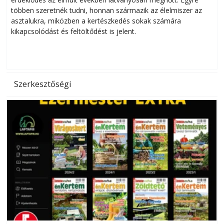
többen szeretnék tudni, honnan származik az élelmiszer az
l
asztalukra, miközben a kertészkedés sokak számára
kikapcsolódást és feltöltődést is jelent.
é
d
Szerkesztőségi