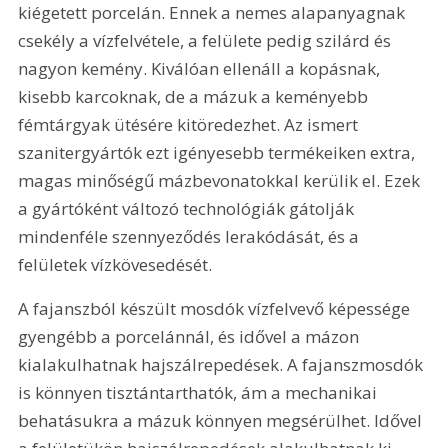
kiégetett porcelán. Ennek a nemes alapanyagnak 
csekély a vízfelvétele, a felülete pedig szilárd és 
nagyon kemény. Kiválóan ellenáll a kopásnak, 
kisebb karcoknak, de a mázuk a keményebb 
fémtárgyak ütésére kitöredezhet. Az ismert 
szanitergyártók ezt igényesebb termékeiken extra, 
magas minőségű mázbevonatokkal kerülik el. Ezek 
a gyártóként változó technológiák gátolják 
mindenféle szennyeződés lerakódását, és a 
felületek vízkövesedését. 
A fajanszból készült mosdók vízfelvevő képessége 
gyengébb a porcelánnál, és idővel a mázon 
kialakulhatnak hajszálrepedések. A fajanszmosdók 
is könnyen tisztántarthatók, ám a mechanikai 
behatásukra a mázuk könnyen megsérülhet. Idővel 