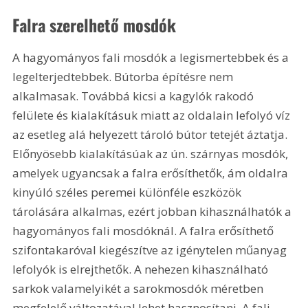
Falra szerelhető mosdók
A hagyományos fali mosdók a legismertebbek és a 
legelterjedtebbek. Bútorba építésre nem 
alkalmasak. Továbbá kicsi a kagylók rakodó 
felülete és kialakításuk miatt az oldalain lefolyó víz 
az esetleg alá helyezett tároló bútor tetejét áztatja. 
Előnyösebb kialakításúak az ún. szárnyas mosdók, 
amelyek ugyancsak a falra erősíthetők, ám oldalra 
kinyúló széles peremei különféle eszközök 
tárolására alkalmas, ezért jobban kihasználhatók a 
hagyományos fali mosdóknál. A falra erősíthető 
szifontakaróval kiegészítve az igénytelen műanyag 
lefolyók is elrejthetők. A nehezen kihasználható 
sarkok valamelyikét a sarokmosdók méretben 
megfelelő változatával lehet hasznosítani. A fali 