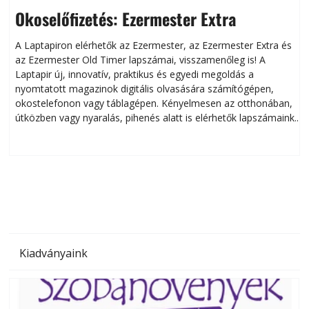
Okoselőfizetés: Ezermester Extra
A Laptapiron elérhetők az Ezermester, az Ezermester Extra és
az Ezermester Old Timer lapszámai, visszamenőleg is! A
Laptapir új, innovatív, praktikus és egyedi megoldás a
L
nyomtatott magazinok digitális olvasására számítógépen,
okostelefonon vagy táblagépen. Kényelmesen az otthonában,
útközben vagy nyaralás, pihenés alatt is elérhetők lapszámaink.
ú
Bárhol, bármikor, akár külföldön élve vagy dolgozva is
B
olvashatók az Ezermester lapszámai. A Laptapir kényelmes
megoldás, mert: – t
Kiadványaink