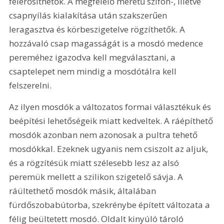
felerősíthetők. A megfelelő méretű szifon-, illetve 
csapnyílás kialakítása után szakszerűen 
leragasztva és körbeszigetelve rögzíthetők. A 
hozzávaló csap magasságát is a mosdó medence 
pereméhez igazodva kell megválasztani, a 
csaptelepet nem mindig a mosdótálra kell 
felszerelni.
Az ilyen mosdók a változatos formai választékuk és 
beépítési lehetőségeik miatt kedveltek. A ráépíthető 
mosdók azonban nem azonosak a pultra tehető 
mosdókkal. Ezeknek ugyanis nem csiszolt az aljuk, 
és a rögzítésük miatt szélesebb lesz az alsó 
peremük mellett a szilikon szigetelő sávja. A 
ráültethető mosdók másik, általában 
fürdőszobabútorba, szekrénybe épített változata a 
félig beültetett mosdó. Oldalt kinyúló tároló 