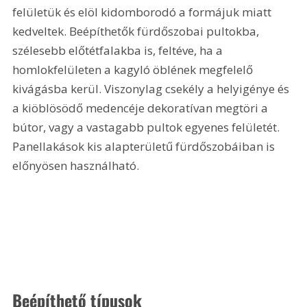
felületük és elöl kidomborodó a formájuk miatt 
kedveltek. Beépíthetők fürdőszobai pultokba, 
szélesebb előtétfalakba is, feltéve, ha a 
homlokfelületen a kagyló öblének megfelelő 
kivágásba kerül. Viszonylag csekély a helyigénye és 
a kiöblösödő medencéje dekoratívan megtöri a 
bútor, vagy a vastagabb pultok egyenes felületét. 
Panellakások kis alapterületű fürdőszobáiban is 
előnyösen használható. 
Beépíthető típusok