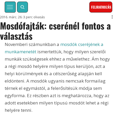
FELIRATKOZÁS
2016. márc. 26.
3 perc olvasás
Mosdófajták: cserénél fontos a
választás
Novemberi számunkban a 
mosdók cseréjének a 
munkamenetét
 ismertettük, hogy milyen szerelői 
munkák szükségesek ehhez a művelethez. Ám hogy 
a régi mosdó helyére milyen típus kerüljön, azt a 
helyi körülmények és a célszerűség alapján kell 
eldönteni. A mosdók ugyanis nemcsak formailag 
térnek el egymástól, a felerősítésük módja sem 
egyforma. Ez részben azt is meghatározza, hogy az 
adott esetekben milyen típusú mosdót lehet a régi 
helyére tenni.