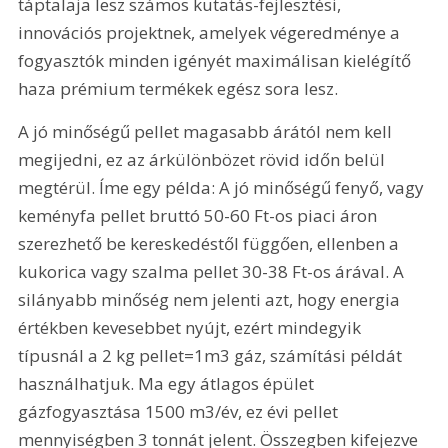
táptalaja lesz számos kutatás-fejlesztési, 
innovációs projektnek, amelyek végeredménye a 
fogyasztók minden igényét maximálisan kielégítő 
haza prémium termékek egész sora lesz. 
A jó minőségű pellet magasabb árától nem kell 
megijedni, ez az árkülönbözet rövid időn belül 
megtérül. Íme egy példa: A jó minőségű fenyő, vagy 
keményfa pellet bruttó 50-60 Ft-os piaci áron 
szerezhető be kereskedéstől függően, ellenben a 
kukorica vagy szalma pellet 30-38 Ft-os árával. A 
silányabb minőség nem jelenti azt, hogy energia 
értékben kevesebbet nyújt, ezért mindegyik 
típusnál a 2 kg pellet=1m3 gáz, számítási példát 
használhatjuk. Ma egy átlagos épület 
gázfogyasztása 1500 m3/év, ez évi pellet 
mennyiségben 3 tonnát jelent. Összegben kifejezve 