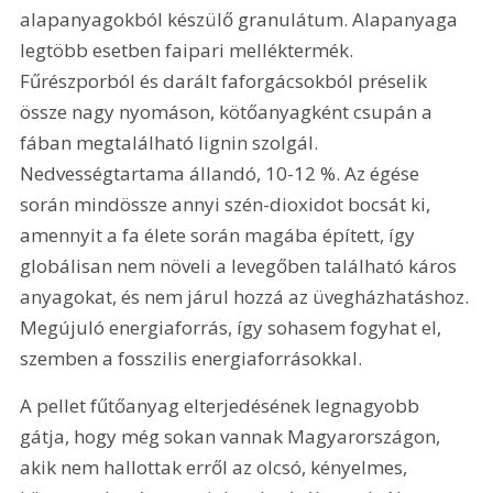
alapanyagokból készülő granulátum. Alapanyaga 
legtöbb esetben faipari melléktermék. 
Fűrészporból és darált faforgácsokból préselik 
össze nagy nyomáson, kötőanyagként csupán a 
fában megtalálható lignin szolgál. 
Nedvességtartama állandó, 10-12 %. Az égése 
során mindössze annyi szén-dioxidot bocsát ki, 
amennyit a fa élete során magába épített, így 
globálisan nem növeli a levegőben található káros 
anyagokat, és nem járul hozzá az üvegházhatáshoz. 
Megújuló energiaforrás, így sohasem fogyhat el, 
szemben a fosszilis energiaforrásokkal. 
A pellet fűtőanyag elterjedésének legnagyobb 
gátja, hogy még sokan vannak Magyarországon, 
akik nem hallottak erről az olcsó, kényelmes, 