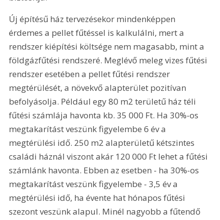
Új építésű ház tervezésekor mindenképpen 
érdemes a pellet fűtéssel is kalkulálni, mert a 
rendszer kiépítési költsége nem magasabb, mint a 
földgázfűtési rendszeré. Meglévő meleg vizes fűtési 
rendszer esetében a pellet fűtési rendszer 
megtérülését, a növekvő alapterület pozitívan 
befolyásolja. Például egy 80 m2 területű ház téli 
fűtési számlája havonta kb. 35 000 Ft. Ha 30%-os 
megtakarítást veszünk figyelembe 6 év a 
megtérülési idő. 250 m2 alapterületű kétszintes 
családi háznál viszont akár 120 000 Ft lehet a fűtési 
számlánk havonta. Ebben az esetben - ha 30%-os 
megtakarítást veszünk figyelembe - 3,5 év a 
megtérülési idő, ha évente hat hónapos fűtési 
szezont veszünk alapul. Minél nagyobb a fűtendő 