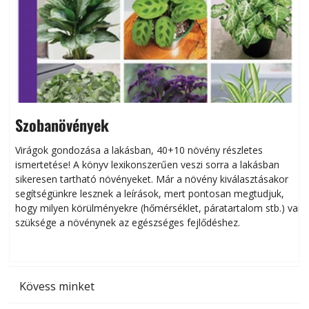
Szobanövények
Virágok gondozása a lakásban, 40+10 növény részletes
ismertetése! A könyv lexikonszerűen veszi sorra a lakásban
s
sikeresen tart­ha­tó növényeket. Már a növény kiválasztásakor
h
segítségünkre lesznek a leírások, mert pontosan megtudjuk,
k
hogy milyen körülményekre (hőmérséklet, páratartalom stb.) van
szüksége a növénynek az egészséges fejlődéshez.
t
Kövess minket