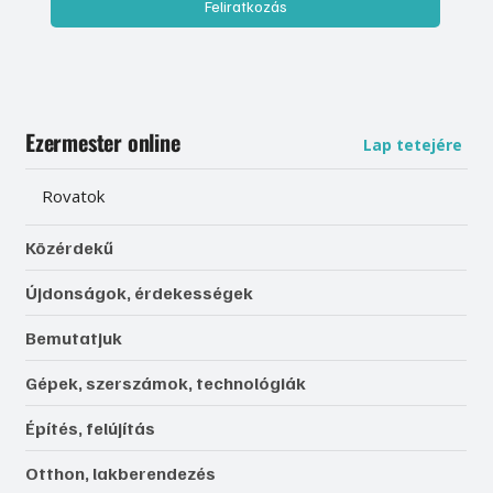
Feliratkozás
Ezermester online
Lap tetejére
Rovatok
Közérdekű
Újdonságok, érdekességek
Bemutatjuk
Gépek, szerszámok, technológiák
Építés, felújítás
Otthon, lakberendezés