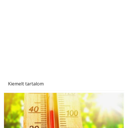
A varrógép és a varrás
Kiemelt tartalom