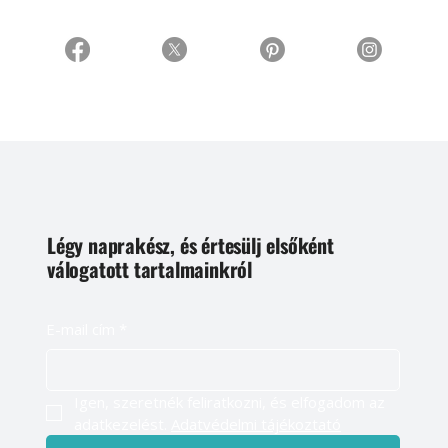
Légy naprakész, és értesülj elsőként
válogatott tartalmainkról
E-mail cím
*
Igen, szeretnék feliratkozni, és elfogadom az 
adatkezelést. 
Adatvédelmi tájékoztató