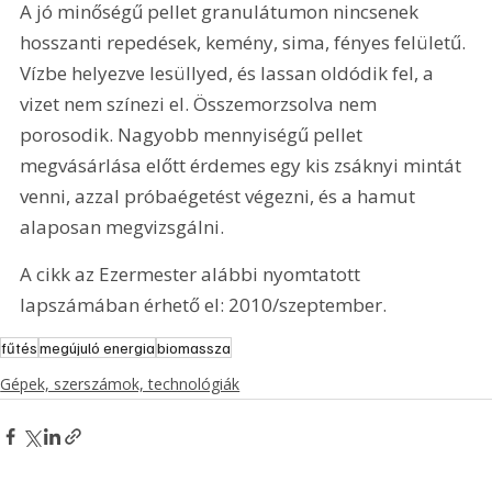
A jó minőségű pellet granulátumon nincsenek 
hosszanti repedések, kemény, sima, fényes felületű. 
Vízbe helyezve lesüllyed, és lassan oldódik fel, a 
vizet nem színezi el. Összemorzsolva nem 
porosodik. Nagyobb mennyiségű pellet 
megvásárlása előtt érdemes egy kis zsáknyi mintát 
venni, azzal próbaégetést végezni, és a hamut 
alaposan megvizsgálni.
A cikk az Ezermester alábbi nyomtatott 
lapszámában érhető el: 2010/szeptember.
fűtés
megújuló energia
biomassza
Gépek, szerszámok, technológiák