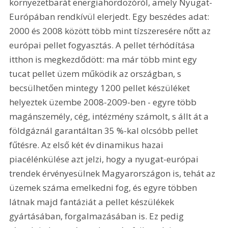
környezetbarát energiahordozóról, amely Nyugat-
Európában rendkívül elerjedt. Egy beszédes adat: 
2000 és 2008 között több mint tízszeresére nőtt az 
európai pellet fogyasztás. A pellet térhódítása 
itthon is megkezdődött: ma már több mint egy 
tucat pellet üzem működik az országban, s 
becsülhetően mintegy 1200 pellet készüléket 
helyeztek üzembe 2008-2009-ben - egyre több 
magánszemély, cég, intézmény számolt, s állt át a 
földgáznál garantáltan 35 %-kal olcsóbb pellet 
fűtésre. Az első két év dinamikus hazai 
piacélénkülése azt jelzi, hogy a nyugat-európai 
trendek érvényesülnek Magyarországon is, tehát az 
üzemek száma emelkedni fog, és egyre többen 
látnak majd fantáziát a pellet készülékek 
gyártásában, forgalmazásában is. Ez pedig 