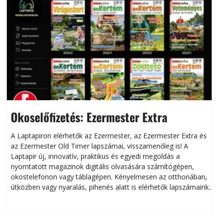
Okoselőfizetés: Ezermester Extra
A Laptapiron elérhetők az Ezermester, az Ezermester Extra és
az Ezermester Old Timer lapszámai, visszamenőleg is! A
Laptapir új, innovatív, praktikus és egyedi megoldás a
L
nyomtatott magazinok digitális olvasására számítógépen,
okostelefonon vagy táblagépen. Kényelmesen az otthonában,
útközben vagy nyaralás, pihenés alatt is elérhetők lapszámaink.
ú
Bárhol, bármikor, akár külföldön élve vagy dolgozva is
B
olvashatók az Ezermester lapszámai. A Laptapir kényelmes
megoldás, mert: – t