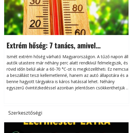
Extrém hőség: 7 tanács, amivel
megóvhatjuk autónkat a nyári károktól
Ismét extrém hőség várható Magyarországon. A tűző napon álló
autók utastere már néhány perc alatt rendkívül felmelegszik, és
rövid időn belül akár a 60-70 °C-ot is megközelítheti. Ez nemcsak
n
a beszállást teszi kellemetlenné, hanem az autó állapotára és a
benne hagyott tárgyakra is káros hatással lehet. Néhány
egyszerű óvintézkedéssel azonban jelentősen csökkenthetjük a
hőség káros hatásait.
l
Szerkesztőségi