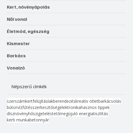
Kert, növényápolás
Női vonal
Életmód, egészség
Kismester
Barkács
Vonalzó
Népszerű címkék
szerszám
kert
felújítás
lakberendezés
kreatív ötlet
barkácsolás
bútor
víz
fűtés
szerkesztőség
elektronika
hasznos tippek
dísznövény
hőszigetelés
tető
megújuló energia
tisztítás
kerti munka
beton
nyár