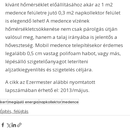
kívánt hőmérséklet előállításához akár az 1 m2 
medence felületre jutó 0,3 m2 napkollektor felület 
is elegendő lehet! A medence vízének 
hőmérsékletcsökkenése nem csak párolgás útján 
valósul meg, hanem a talaj irányába is jelentős a 
hőveszteség. Mobil medence telepítésekor érdemes 
legalább 0,5 cm vastag polifoam habot, vagy más, 
lépésálló szigetelőanyagot leteríteni 
aljzatkiegyenlítés és szigetelés céljára.
A cikk az Ezermester alábbi nyomtatott 
lapszámában érhető el: 2013/május.
kert
megújuló energia
napkollektor
medence
Építés, felújítás