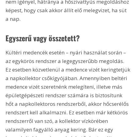
nem igényel, hátránya a hőszivattyús megoldáshoz 
képest, hogy csak akkor állít elő melegvizet, ha süt 
a nap.
Egyszerű vagy összetett?
Kültéri medencék esetén – nyári használat során – 
az egykörös rendszer a legegyszerűbb megoldás. 
Ez esetben közvetlenül a medence vizét keringtetjük 
a napkollektor csőkígyójában. Amennyiben beltéri 
medence vizét szeretnénk melegíteni, illetve más 
épületgépészeti rendszer számára is biztosítunk 
hőt a napkollektoros rendszerből, akkor hőcserélős 
rendszert kell alkalmazni. Ez esetben már kétkörös 
rendszerről van szó, a kollektor vízkörében 
valamilyen fagyálló anyag kering. Bár ez egy 