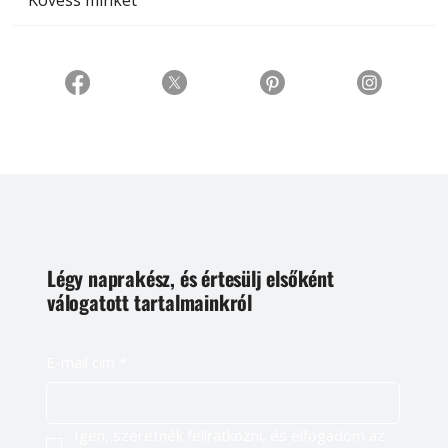
Kövess minket
Légy naprakész, és értesülj elsőként
válogatott tartalmainkról
E-mail cím
*
Igen, szeretnék feliratkozni, és elfogadom az 