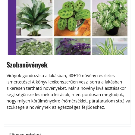
Szobanövények
Virágok gondozása a lakásban, 40+10 növény részletes
ismertetése! A könyv lexikonszerűen veszi sorra a lakásban
s
sikeresen tart­ha­tó növényeket. Már a növény kiválasztásakor
h
segítségünkre lesznek a leírások, mert pontosan megtudjuk,
k
hogy milyen körülményekre (hőmérséklet, páratartalom stb.) van
szüksége a növénynek az egészséges fejlődéshez.
t