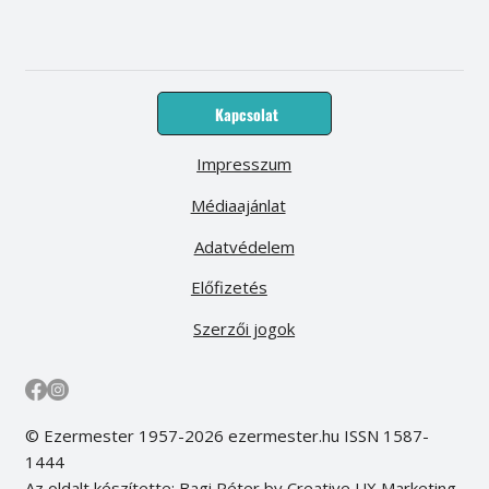
Kapcsolat
Impresszum
Médiaajánlat
Adatvédelem
Előfizetés
Szerzői jogok
© Ezermester 1957-2026 ezermester.hu ISSN 1587-
1444
Az oldalt készítette: Bagi Péter by Creative UX Marketing