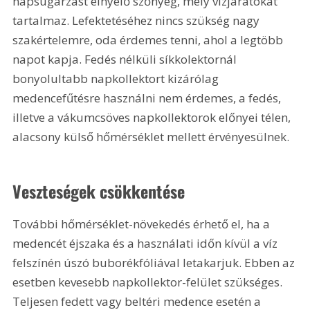
napsugárzást elnyelő szőnyeg, mely vízjáratokat 
tartalmaz. Lefektetéséhez nincs szükség nagy 
szakértelemre, oda érdemes tenni, ahol a legtöbb 
napot kapja. Fedés nélküli síkkolektornál 
bonyolultabb napkollektort kizárólag 
medencefűtésre használni nem érdemes, a fedés, 
illetve a vákumcsöves napkollektorok előnyei télen, 
alacsony külső hőmérséklet mellett érvényesülnek.
Veszteségek csökkentése
További hőmérséklet-növekedés érhető el, ha a 
medencét éjszaka és a használati időn kívül a víz 
felszínén úszó buborékfóliával letakarjuk. Ebben az 
esetben kevesebb napkollektor-felület szükséges. 
Teljesen fedett vagy beltéri medence esetén a 