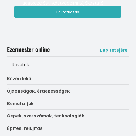
adatkezelést. 
Adatvédelmi tájékoztató
Feliratkozás
Ezermester online
Lap tetejére
Rovatok
Közérdekű
Újdonságok, érdekességek
Bemutatjuk
Gépek, szerszámok, technológiák
Építés, felújítás