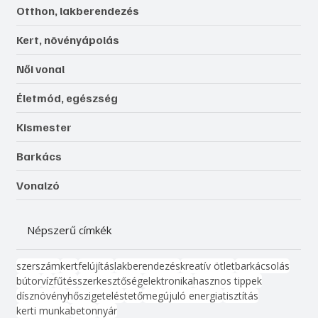
Otthon, lakberendezés
Kert, növényápolás
Női vonal
Életmód, egészség
Kismester
Barkács
Vonalzó
Népszerű címkék
szerszám
kert
felújítás
lakberendezés
kreatív ötlet
barkácsolás
bútor
víz
fűtés
szerkesztőség
elektronika
hasznos tippek
dísznövény
hőszigetelés
tető
megújuló energia
tisztítás
kerti munka
beton
nyár