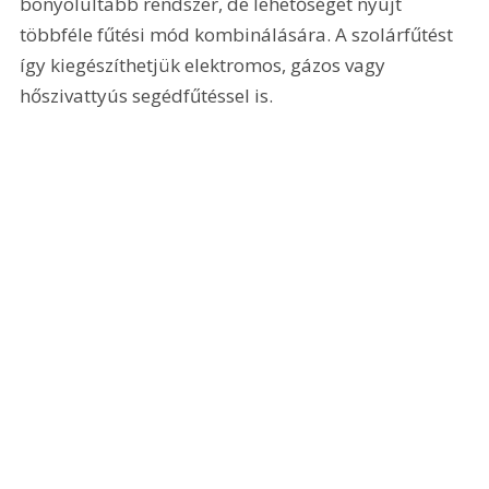
bonyolultabb rendszer, de lehetőséget nyújt 
többféle fűtési mód kombinálására. A szolárfűtést 
így kiegészíthetjük elektromos, gázos vagy 
hőszivattyús segédfűtéssel is.