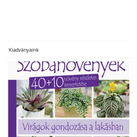
olvashatók az Ezermester lapszámai. A Laptapir kényelmes
megoldás, mert: – t
Kiadványaink