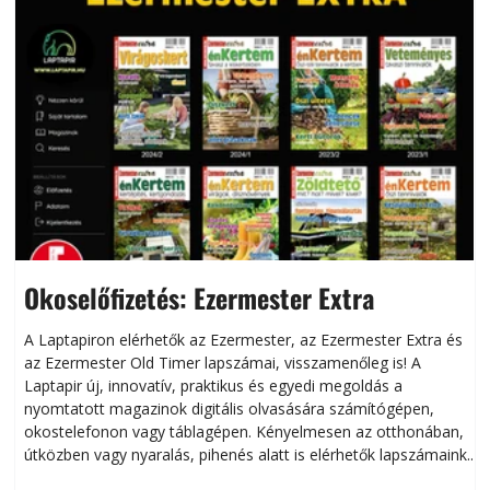
Okoselőfizetés: Ezermester Extra
A Laptapiron elérhetők az Ezermester, az Ezermester Extra és
az Ezermester Old Timer lapszámai, visszamenőleg is! A
Laptapir új, innovatív, praktikus és egyedi megoldás a
L
nyomtatott magazinok digitális olvasására számítógépen,
okostelefonon vagy táblagépen. Kényelmesen az otthonában,
útközben vagy nyaralás, pihenés alatt is elérhetők lapszámaink.
ú
Bárhol, bármikor, akár külföldön élve vagy dolgozva is
B