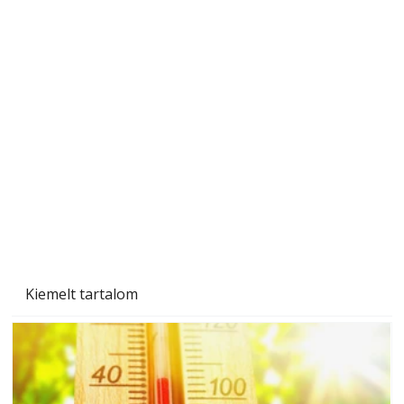
Betonjárda készítése lépésről lépésre – így
készül tartós betonburkolat
Kiemelt tartalom