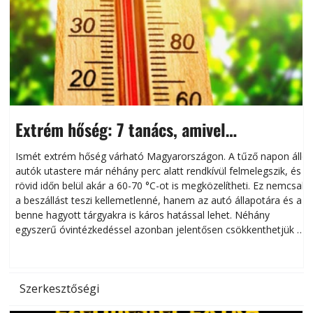
Extrém hőség: 7 tanács, amivel
megóvhatjuk autónkat a nyári károktól
Ismét extrém hőség várható Magyarországon. A tűző napon álló
autók utastere már néhány perc alatt rendkívül felmelegszik, és
rövid időn belül akár a 60-70 °C-ot is megközelítheti. Ez nemcsak
n
a beszállást teszi kellemetlenné, hanem az autó állapotára és a
benne hagyott tárgyakra is káros hatással lehet. Néhány
egyszerű óvintézkedéssel azonban jelentősen csökkenthetjük a
hőség káros hatásait.
l
Szerkesztőségi