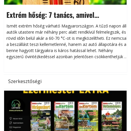
Extrém hőség: 7 tanács, amivel
megóvhatjuk autónkat a nyári károktól
Ismét extrém hőség várható Magyarországon. A tűző napon álló
autók utastere már néhány perc alatt rendkívül felmelegszik, és
rövid időn belül akár a 60-70 °C-ot is megközelítheti. Ez nemcsak
n
a beszállást teszi kellemetlenné, hanem az autó állapotára és a
benne hagyott tárgyakra is káros hatással lehet. Néhány
egyszerű óvintézkedéssel azonban jelentősen csökkenthetjük a
hőség káros hatásait.
l
Szerkesztőségi