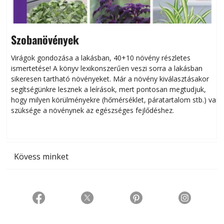
Szobanövények
Virágok gondozása a lakásban, 40+10 növény részletes
ismertetése! A könyv lexikonszerűen veszi sorra a lakásban
s
sikeresen tart­ha­tó növényeket. Már a növény kiválasztásakor
h
segítségünkre lesznek a leírások, mert pontosan megtudjuk,
k
hogy milyen körülményekre (hőmérséklet, páratartalom stb.) van
szüksége a növénynek az egészséges fejlődéshez.
t
Kövess minket