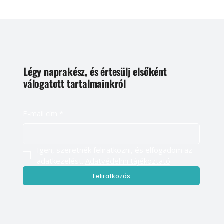
Légy naprakész, és értesülj elsőként
válogatott tartalmainkról
E-mail cím
*
Igen, szeretnék feliratkozni, és elfogadom az 
adatkezelést. 
Adatvédelmi tájékoztató
Feliratkozás