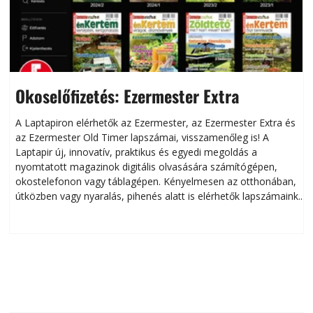
Okoselőfizetés: Ezermester Extra
A Laptapiron elérhetők az Ezermester, az Ezermester Extra és
az Ezermester Old Timer lapszámai, visszamenőleg is! A
Laptapir új, innovatív, praktikus és egyedi megoldás a
L
nyomtatott magazinok digitális olvasására számítógépen,
okostelefonon vagy táblagépen. Kényelmesen az otthonában,
útközben vagy nyaralás, pihenés alatt is elérhetők lapszámaink.
ú
Bárhol, bármikor, akár külföldön élve vagy dolgozva is
B
olvashatók az Ezermester lapszámai. A Laptapir kényelmes
megoldás, mert: – t