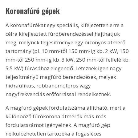
Koronafúró gépek
A koronafúrókat egy speciális, kifejezetten erre a 
célra kifejlesztett fúróberendezéssel hajthatjuk 
meg, melynek teljesítménye egy bizonyos átmérő 
tartomány (pl. 10 mm-től 150 mm-ig kb. 2 kW, 150 
mm-től 250 mm-ig kb. 3 kW, 250 mm-től felfelé kb. 
5.5 kW) fúrásához elegendő. Léteznek igen nagy 
teljesítményű magfúró berendezések, melyek 
hidraulikus, robbanómotoros vagy 
nagyfrekvenciás erőforrással rendelkeznek.
A magfúró gépek fordulatszáma állítható, mert a 
különböző fúrókorona átmérők más-más 
fordulatszámot igényelnek. A magfúró gép 
nélkülözhetetlen tartozéka a fogasléces 