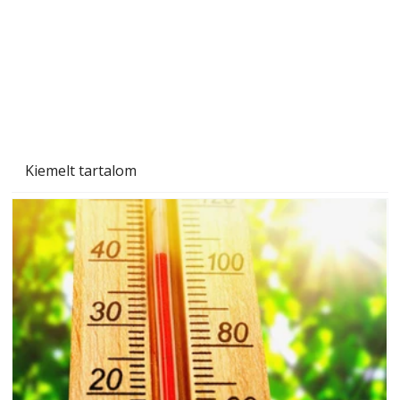
Betonjárda készítése lépésről lépésre – így
készül tartós betonburkolat
Kiemelt tartalom