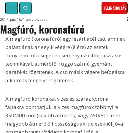
FELIRATKOZÁS
2017. jan. 16.
1 perc olvasás
Magfúró, koronafúró
A magfúró (koronafúró) egy lezárt acél cső, aminek 
palástjának az egyik végére (élére) az esetek 
túlnyomó többségében kemény ezüstforrasztásos 
technikával, átmérőtől függő számú gyémánt 
darabkát rögzítenek. A cső másik végére befogásra 
alkalmas tengelyt rögzítenek.
A magfúró koronákat vizes és száraz korona 
fajtákra bonthatjuk: a vizes magfúrók többnyire 
350/400 mm (kisebb átmérők) vagy 450/500 mm 
(nagyobb átmérők) hosszúságúak, de ezeknél jóval 
hosszabb vagy rövidebb koronafúrók is 