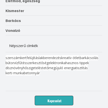
Életmód, egészség
Kismester
Barkács
Vonalzó
Népszerű címkék
szerszám
kert
felújítás
lakberendezés
kreatív ötlet
barkácsolás
bútor
víz
fűtés
szerkesztőség
elektronika
hasznos tippek
dísznövény
hőszigetelés
tető
megújuló energia
tisztítás
kerti munka
beton
nyár
Kapcsolat