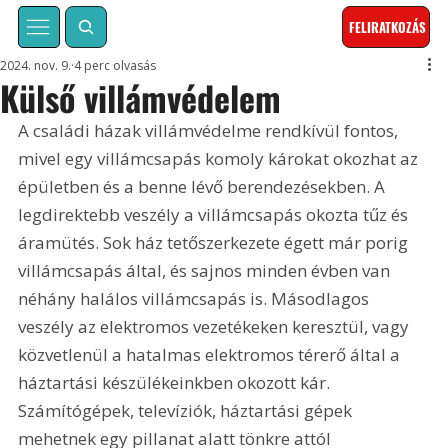
FELIRATKOZÁS
2024. nov. 9.
4 perc olvasás
Külső villámvédelem
A családi házak villámvédelme rendkívül fontos, 
mivel egy villámcsapás komoly károkat okozhat az 
épületben és a benne lévő berendezésekben. A 
legdirektebb veszély a villámcsapás okozta tűz és 
áramütés. Sok ház tetőszerkezete égett már porig 
villámcsapás által, és sajnos minden évben van 
néhány halálos villámcsapás is. Másodlagos 
veszély az elektromos vezetékeken keresztül, vagy 
közvetlenül a hatalmas elektromos térerő által a 
háztartási készülékeinkben okozott kár. 
Számítógépek, televíziók, háztartási gépek 
mehetnek egy pillanat alatt tönkre attól 