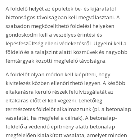
A földelő helyét az épületek be- és kijáratától 
biztonságos távolságban kell megválasztani. A 
szabadon megközelíthető földelési helyeken 
gondoskodni kell a veszélyes érintési és 
lépésfeszültség elleni védekezésről. Ügyelni kell a 
földelő és a talajszint alatti közművek és nagyobb 
fémtárgyak közötti megfelelő távolságra.
A földelőt olyan módon kell kiépíteni, hogy 
kivitelezés közben ellenőrizhető legyen. A később 
eltakarásra kerülő részek felülvizsgálatát az 
eltakarás előtt el kell végezni. Lehetőleg 
természetes földelőt alkalmazzunk (pl. a betonalap 
vasalatát, ha megfelel a célnak). A betonalap-
földelő a védendő építmény alatti betonalap 
megfelelően kialakított vasalata, amelyet minden 