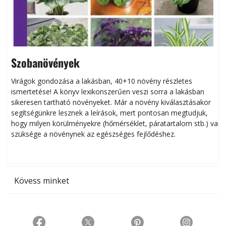
Szobanövények
Virágok gondozása a lakásban, 40+10 növény részletes
ismertetése! A könyv lexikonszerűen veszi sorra a lakásban
s
sikeresen tart­ha­tó növényeket. Már a növény kiválasztásakor
h
segítségünkre lesznek a leírások, mert pontosan megtudjuk,
k
hogy milyen körülményekre (hőmérséklet, páratartalom stb.) van
szüksége a növénynek az egészséges fejlődéshez.
t
Kövess minket