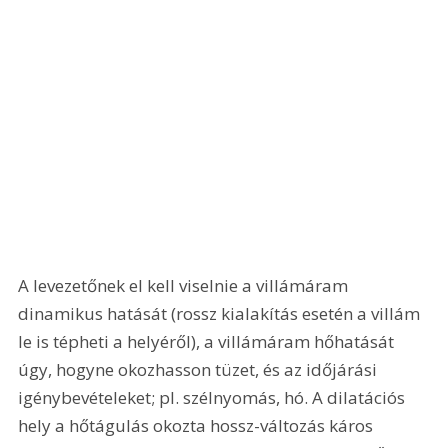
A levezetőnek el kell viselnie a villámáram 
dinamikus hatását (rossz kialakítás esetén a villám 
le is tépheti a helyéről), a villámáram hőhatását 
úgy, hogyne okozhasson tüzet, és az időjárási 
igénybevételeket; pl. szélnyomás, hó. A dilatációs 
hely a hőtágulás okozta hossz-változás káros 