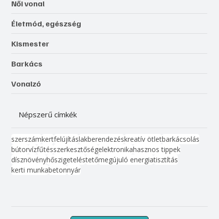
Női vonal
Életmód, egészség
Kismester
Barkács
Vonalzó
Népszerű címkék
szerszám
kert
felújítás
lakberendezés
kreatív ötlet
barkácsolás
bútor
víz
fűtés
szerkesztőség
elektronika
hasznos tippek
dísznövény
hőszigetelés
tető
megújuló energia
tisztítás
kerti munka
beton
nyár