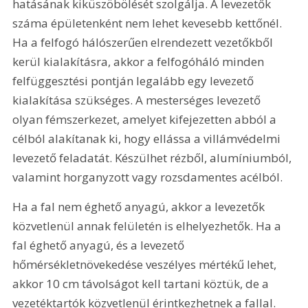
hatásának kiküszöbölését szolgálja. A levezetők 
száma épületenként nem lehet kevesebb kettőnél. 
Ha a felfogó hálószerűen elrendezett vezetőkből 
kerül kialakításra, akkor a felfogóháló minden 
felfüggesztési pontján legalább egy levezető 
kialakítása szükséges. A mesterséges levezető 
olyan fémszerkezet, amelyet kifejezetten abból a 
célból alakítanak ki, hogy ellássa a villámvédelmi 
levezető feladatát. Készülhet rézből, alumíniumból, 
valamint horganyzott vagy rozsdamentes acélból.
Ha a fal nem éghető anyagú, akkor a levezetők 
közvetlenül annak felületén is elhelyezhetők. Ha a 
fal éghető anyagú, és a levezető 
hőmérsékletnövekedése veszélyes mértékű lehet, 
akkor 10 cm távolságot kell tartani köztük, de a 
vezetéktartók közvetlenül érintkezhetnek a fallal.