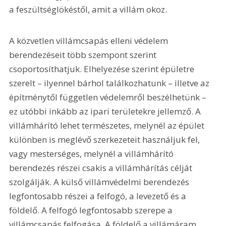
a feszültséglökéstől, amit a villám okoz.
A közvetlen villámcsapás elleni védelem 
berendezéseit több szempont szerint 
csoportosíthatjuk. Elhelyezése szerint épületre 
szerelt – ilyennel bárhol találkozhatunk – illetve az 
építménytől független védelemről beszélhetünk – 
ez utóbbi inkább az ipari területekre jellemző. A 
villámhárító lehet természetes, melynél az épület 
különben is meglévő szerkezeteit használjuk fel, 
vagy mesterséges, melynél a villámhárító 
berendezés részei csakis a villámhárítás célját 
szolgálják. A külső villámvédelmi berendezés 
legfontosabb részei a felfogó, a levezető és a 
földelő. A felfogó legfontosabb szerepe a 
villámcsapás felfogása. A földelő a villámáram 