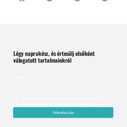
Légy naprakész, és értesülj elsőként
válogatott tartalmainkról
E-mail cím
*
Igen, szeretnék feliratkozni, és elfogadom az 
adatkezelést. 
Adatvédelmi tájékoztató
Feliratkozás