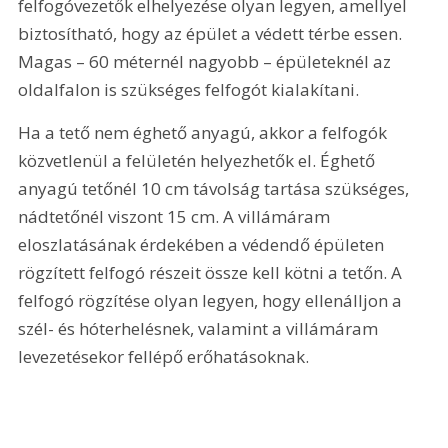
felfogóvezetők elhelyezése olyan legyen, amellyel 
biztosítható, hogy az épület a védett térbe essen. 
Magas – 60 méternél nagyobb – épületeknél az 
oldalfalon is szükséges felfogót kialakítani.
Ha a tető nem éghető anyagú, akkor a felfogók 
közvetlenül a felületén helyezhetők el. Éghető 
anyagú tetőnél 10 cm távolság tartása szükséges, 
nádtetőnél viszont 15 cm. A villámáram 
eloszlatásának érdekében a védendő épületen 
rögzített felfogó részeit össze kell kötni a tetőn. A 
felfogó rögzítése olyan legyen, hogy ellenálljon a 
szél- és hóterhelésnek, valamint a villámáram 
levezetésekor fellépő erőhatásoknak.