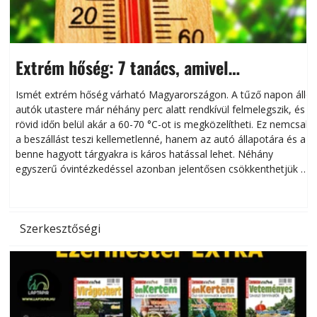
Extrém hőség: 7 tanács, amivel
megóvhatjuk autónkat a nyári károktól
Ismét extrém hőség várható Magyarországon. A tűző napon álló
autók utastere már néhány perc alatt rendkívül felmelegszik, és
rövid időn belül akár a 60-70 °C-ot is megközelítheti. Ez nemcsak
n
a beszállást teszi kellemetlenné, hanem az autó állapotára és a
benne hagyott tárgyakra is káros hatással lehet. Néhány
egyszerű óvintézkedéssel azonban jelentősen csökkenthetjük a
hőség káros hatásait.
l
Szerkesztőségi