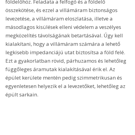
földelőhöz. Feladata a felfogó és a földelő 
összekötése, és ezzel a villámáram biztonságos 
levezetése, a villámáram eloszlatása, illetve a 
másodlagos kisülések elleni védelem a veszélyes 
megközelítés távolságának betartásával. Úgy kell 
kialakítani, hogy a villámáram számára a lehető 
legkisebb impedanciájú utat biztosítsa a föld felé. 
Ezt a gyakorlatban rövid, párhuzamos és lehetőleg 
függőleges áramutak kialakításával érik el. Az 
épület kerülete mentén pedig szimmetrikusan és 
egyenletesen helyezik el a levezetőket, lehetőleg az 
épült sarkain.