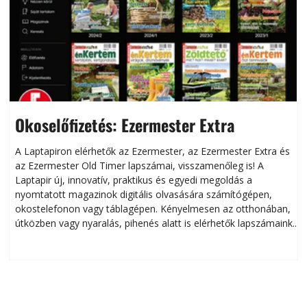
Okoselőfizetés: Ezermester Extra
A Laptapiron elérhetők az Ezermester, az Ezermester Extra és
az Ezermester Old Timer lapszámai, visszamenőleg is! A
Laptapir új, innovatív, praktikus és egyedi megoldás a
L
nyomtatott magazinok digitális olvasására számítógépen,
okostelefonon vagy táblagépen. Kényelmesen az otthonában,
útközben vagy nyaralás, pihenés alatt is elérhetők lapszámaink.
ú
Bárhol, bármikor, akár külföldön élve vagy dolgozva is
B
olvashatók az Ezermester lapszámai. A Laptapir kényelmes
megoldás, mert: – t