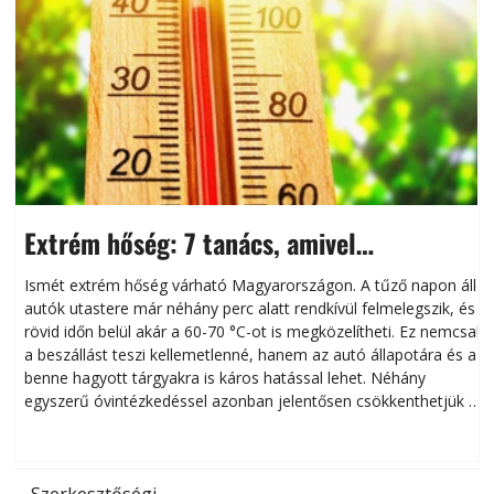
Extrém hőség: 7 tanács, amivel
megóvhatjuk autónkat a nyári károktól
Ismét extrém hőség várható Magyarországon. A tűző napon álló
autók utastere már néhány perc alatt rendkívül felmelegszik, és
rövid időn belül akár a 60-70 °C-ot is megközelítheti. Ez nemcsak
n
a beszállást teszi kellemetlenné, hanem az autó állapotára és a
benne hagyott tárgyakra is káros hatással lehet. Néhány
egyszerű óvintézkedéssel azonban jelentősen csökkenthetjük a
hőség káros hatásait.
l
Szerkesztőségi