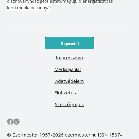
dísznövény
hőszigetelés
tető
megújuló energia
tisztítás
kerti munka
beton
nyár
Kapcsolat
Impresszum
Médiaajánlat
Adatvédelem
Előfizetés
Szerzői jogok
© Ezermester 1957-2026 ezermester.hu ISSN 1587-