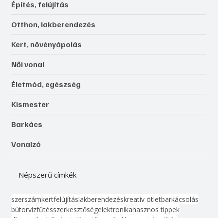
Építés, felújítás
Otthon, lakberendezés
Kert, növényápolás
Női vonal
Életmód, egészség
Kismester
Barkács
Vonalzó
Népszerű címkék
szerszám
kert
felújítás
lakberendezés
kreatív ötlet
barkácsolás
bútor
víz
fűtés
szerkesztőség
elektronika
hasznos tippek