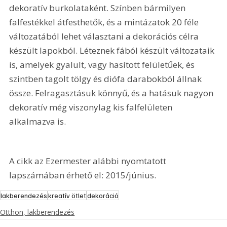
dekoratív burkolataként. Színben bármilyen 
falfestékkel átfesthetők, és a mintázatok 20 féle 
változatából lehet választani a dekorációs célra 
készült lapokból. Léteznek fából készült változataik 
is, amelyek gyalult, vagy hasított felületűek, és 
szintben tagolt tölgy és diófa darabokból állnak 
össze. Felragasztásuk könnyű, és a hatásuk nagyon 
dekoratív még viszonylag kis falfelületen 
alkalmazva is.
A cikk az Ezermester alábbi nyomtatott 
lapszámában érhető el: 2015/június.
lakberendezés
kreatív ötlet
dekoráció
Otthon, lakberendezés