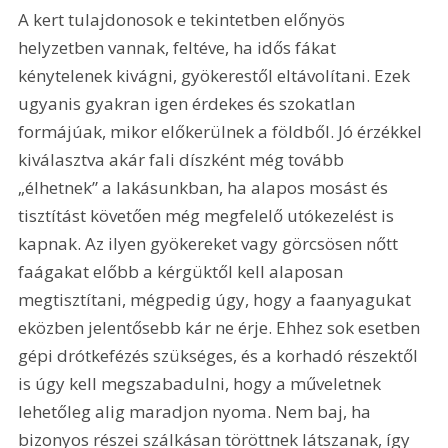
A kert tulajdonosok e tekintetben előnyös 
helyzetben vannak, feltéve, ha idős fákat 
kénytelenek kivágni, gyökerestől eltávolítani. Ezek 
ugyanis gyakran igen érdekes és szokatlan 
formájúak, mikor előkerülnek a földből. Jó érzékkel 
kiválasztva akár fali díszként még tovább 
„élhetnek” a lakásunkban, ha alapos mosást és 
tisztítást követően még megfelelő utókezelést is 
kapnak. Az ilyen gyökereket vagy görcsösen nőtt 
faágakat előbb a kérgüktől kell alaposan 
megtisztítani, mégpedig úgy, hogy a faanyagukat 
eközben jelentősebb kár ne érje. Ehhez sok esetben 
gépi drótkefézés szükséges, és a korhadó részektől 
is úgy kell megszabadulni, hogy a műveletnek 
lehetőleg alig maradjon nyoma. Nem baj, ha 
bizonyos részei szálkásan töröttnek látszanak, így 