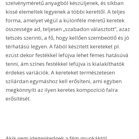
szelvényméretű anyagból készüljenek, és síkban 
kissé elemeltek legyenek a többi kerettől. A teljes 
forma, amelyet végül a különféle méretű keretek 
összessége ad, teljesen „szabadon választott”, azaz 
tetszés szerinti, a fő, hogy kellően szembeötlő és jó 
térhatású legyen. A fából készített kereteket pl. 
ezüst dekor festékkel lefújva lehet fémes hatásúvá 
tenni, ám színes festékkel lefújva is kialakíthatók 
érdekes variációk. A kereteket természetesen 
szilárdan egymáshoz kell erősíteni, ami egyben 
megkönnyíti az ilyen keretes kompozíció falra 
erősítését.
Akik nem idegenkednek a fém munkáktól, 