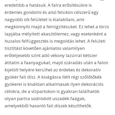
eredetibb a hatásuk. A falra erősítésükre is 
érdemes gondolni és alsó felükön célszerű egy 
nagyobb sík felületet is kialakítani, ami 
megkönnyíti majd a felrögzítésüket. Ez lehet a törzs 
lapjába mélyített akasztólemez, vagy esetenként a 
huzalos felfüggesztés is megoldás lehet. A felületi 
tisztítást követően ajánlatos valamilyen 
erőteljesebb színt adó vékony lazúrral kétszer 
átitatni a faanyagukat, majd száradás után a falon 
kijelölt helyére kerülhet az érdekes és dekoratív 
gyökér fali dísz. A kivágásra ítélt régi szőlőtőkék 
gyökerei is kiválóan alkalmasak ilyen dekorációs 
célokra, de a vízpartokon is gyakran találhatók 
olyan partra sodródott uszadék faágak, 
amelyekből hasonló fali díszek készíthetők.