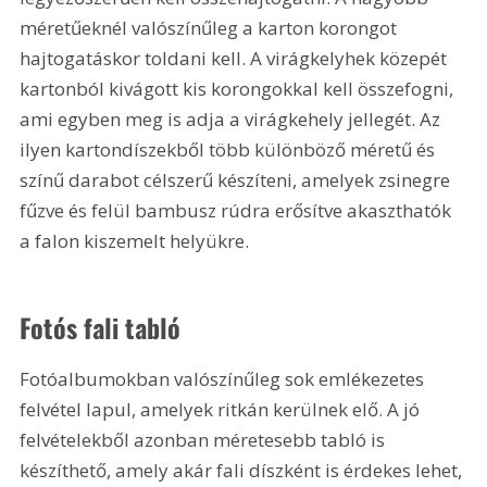
méretűeknél valószínűleg a karton korongot 
hajtogatáskor toldani kell. A virágkelyhek közepét 
kartonból kivágott kis korongokkal kell összefogni, 
ami egyben meg is adja a virágkehely jellegét. Az 
ilyen kartondíszekből több különböző méretű és 
színű darabot célszerű készíteni, amelyek zsinegre 
fűzve és felül bambusz rúdra erősítve akaszthatók 
a falon kiszemelt helyükre.
Fotós fali tabló
Fotóalbumokban valószínűleg sok emlékezetes 
felvétel lapul, amelyek ritkán kerülnek elő. A jó 
felvételekből azonban méretesebb tabló is 
készíthető, amely akár fali díszként is érdekes lehet, 