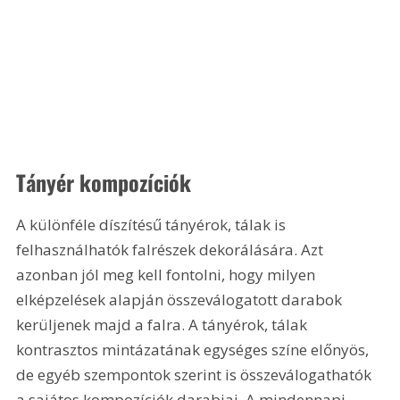
Tányér kompozíciók
A különféle díszítésű tányérok, tálak is 
felhasználhatók falrészek dekorálására. Azt 
azonban jól meg kell fontolni, hogy milyen 
elképzelések alapján összeválogatott darabok 
kerüljenek majd a falra. A tányérok, tálak 
kontrasztos mintázatának egységes színe előnyös, 
de egyéb szempontok szerint is összeválogathatók 
a sajátos kompozíciók darabjai. A mindennapi 