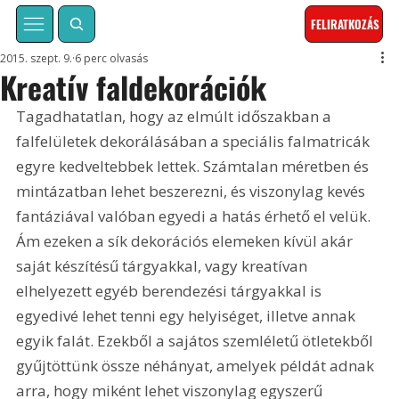
FELIRATKOZÁS
2015. szept. 9.
6 perc olvasás
Kreatív faldekorációk
Tagadhatatlan, hogy az elmúlt időszakban a 
falfelületek dekorálásában a speciális falmatricák 
egyre kedveltebbek lettek. Számtalan méretben és 
mintázatban lehet beszerezni, és viszonylag kevés 
fantáziával valóban egyedi a hatás érhető el velük. 
Ám ezeken a sík dekorációs elemeken kívül akár 
saját készítésű tárgyakkal, vagy kreatívan 
elhelyezett egyéb berendezési tárgyakkal is 
egyedivé lehet tenni egy helyiséget, illetve annak 
egyik falát. Ezekből a sajátos szemléletű ötletekből 
gyűjtöttünk össze néhányat, amelyek példát adnak 
arra, hogy miként lehet viszonylag egyszerű 