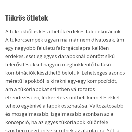
Tükrös ötletek
A tükrökből is készíthetők érdekes fali dekorációk. 
A tükörcsempék ugyan ma már nem divatosak, ám 
egy nagyobb felületű faforgácslapra kellően 
érdekes, esetleg egyes daraboknál döntött síkú 
felerősítésükkel nagyon meghökkentő hatású 
kombinációk készíthető belőlük. Lehetséges azonos 
méretű lapokból is kirakni egy-egy kompozíciót, 
ám a tükörlapokat szintben változatos 
elrendezésben, léckeretes szintbeli kiemelésekkel 
tehető egyénivé a lapok összhatása. Változatosabb 
és mozgalmasabb, izgalmasabb azonban az a 
koncepció, ha az egyes tükörlapok különféle 
szögben megdöntve kerülnek az alaplapra. Sőt, a 