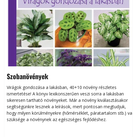
Szobanövények
Virágok gondozása a lakásban, 40+10 növény részletes
ismertetése! A könyv lexikonszerűen veszi sorra a lakásban
s
sikeresen tart­ha­tó növényeket. Már a növény kiválasztásakor
h
segítségünkre lesznek a leírások, mert pontosan megtudjuk,
k
hogy milyen körülményekre (hőmérséklet, páratartalom stb.) van
szüksége a növénynek az egészséges fejlődéshez.
t