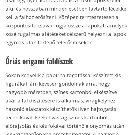
akár egy ilyen kompozíció is, a tükörlapok szélét 
alul és hosszában minden esetben távtartó lécekkel 
kell a falhoz erősíteni. Középen természetesen a 
központosító csavar fogja össze a lapokat, amelyek 
közé rugalmas alátéteket célszerű helyezni a lapok 
egymás után történő felerősítésekor.
Óriás origami faldíszek
Sokan kedvelik a papírhajtogatással készített kis 
figurákat, ám kevesen gondolnak arra, hogy 
nagyobb méretben, színes kartonból elkészítve 
akár a fal díszítésére is alkalmas, virágkelyhez 
hasonló alakzatok készíthetők ilyen hajtogatási 
technikával. Ezeket vastag színes kartonból, 
előrajzolás és kés fokával történő előnyomás után 
legyezőszerűen kell összehajtogatni. A nagyobb 