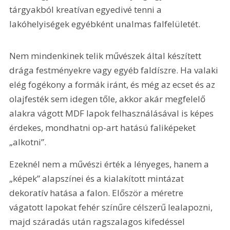
tárgyakból kreatívan egyedivé tenni a 
lakóhelyiségek egyébként unalmas falfelületét.
Nem mindenkinek telik művészek által készített 
drága festményekre vagy egyéb faldíszre. Ha valaki 
elég fogékony a formák iránt, és még az ecset és az 
olajfesték sem idegen tőle, akkor akár megfelelő 
alakra vágott MDF lapok felhasználásával is képes 
érdekes, mondhatni op-art hatású faliképeket 
„alkotni”.
Ezeknél nem a művészi érték a lényeges, hanem a 
„képek” alapszínei és a kialakított mintázat 
dekoratív hatása a falon. Először a méretre 
vágatott lapokat fehér színűre célszerű lealapozni, 
majd száradás után ragszalagos kifedéssel 