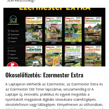
Okoselőfizetés: Ezermester Extra
A Laptapiron elérhetők az Ezermester, az Ezermester Extra és
az Ezermester Old Timer lapszámai, visszamenőleg is! A
Laptapir új, innovatív, praktikus és egyedi megoldás a
L
nyomtatott magazinok digitális olvasására számítógépen,
okostelefonon vagy táblagépen. Kényelmesen az otthonában,