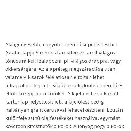
Aki igényesebb, nagyobb méretű képet is festhet. 
Az alaplapja 5 mm-es farostlemez, amit világos 
tónusúra kell lealapozni, pl. világos drappra, vagy 
okkersárgára. Az alapréteg megszáradása után 
valamelyik sarok felé átlósan eltoltan lehet 
felrajzolni a képátló síkjában a különféle méretű és 
eltolt középpontú köröket. A kijelöléshez a körzőt 
kartonlap helyettesítheti, a kijelölést pedig 
halványan grafit ceruzával lehet elkészíteni. Ezután 
különféle színű olajfestékeket használva, egymást 
követően kifesthetők a körök. A lényeg hogy a körök 