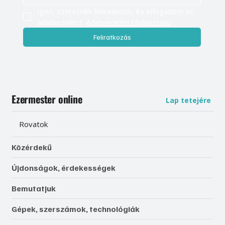
Igen, szeretnék feliratkozni, és elfogadom az 
adatkezelést. 
Adatvédelmi tájékoztató
Feliratkozás
Ezermester online
Lap tetejére
Rovatok
Közérdekű
Újdonságok, érdekességek
Bemutatjuk
Gépek, szerszámok, technológiák