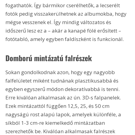
fogathatók. Így bármikor cserélhetők, a lecserélt 
fotók pedig visszakerülhetnek az albumokba, hogy 
mégse vesszenek el. Így mindig változatos és 
időszerű lesz ez a – akár a kanapé fölé erősített – 
fotótabló, amely egyben faldíszként is funkcionál.
Domború mintázatú falrészek
Sokan gondolkodnak azon, hogy egy nagyobb 
falfelületet miként tudnának plasztikusabbá és 
egyben egyszerű módon dekoratívabbá is tenni. 
Erre kiválóan alkalmasak az ún. 3D-s falpanelek. 
Ezek mintázattól függően 12,5, 25, és 50 cm 
nagyságú rost alapú lapok, amelyek különféle, a 
síkból 1-3 cm-re kiemelkedő mintázatban 
szerezhetők be. Kiválóan alkalmasak falrészek 