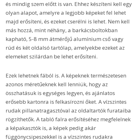
és mindig szem előtt is van. Ehhez készíteni kell egy 
olyan alapot, amelyre a legjobb képeket fel lehet 
majd erősíteni, és ezeket cserélni is lehet. Nem kell 
más hozzá, mint néhány, a barkácsboltokban 
kapható, 5-8 mm átmérőjű alumínium cső vagy 
rúd és két oldalsó tartólap, amelyekbe ezeket az 
elemeket szilárdan be lehet erősíteni.
Ezek lehetnek fából is. A képeknek természetesen 
azonos méretűeknek kell lenniük, hogy az 
összhatásuk is egységes legyen, és ajánlatos 
erősebb kartonra is felkasírozni őket. A vízszintes 
rudak pillanatragasztóval az oldaltartók furataiba 
rögzíthetők. A tabló falra erősítéséhez megfelelnek 
a képakasztók is, a képek pedig akár 
függönycsipeszekkel is a vízszintes rudakra 