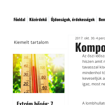
Főoldal
Közérdekű
Újdonságok, érdekességek
Bem
2017. okt. 30.
4 per
Kompo
Kiemelt tartalom
Az őszi idős
hiszen amit 
tavasszal ki
mindenhol tö
keveselljük a
igaz, most n
Extrém hőség: 7
A lombhullató