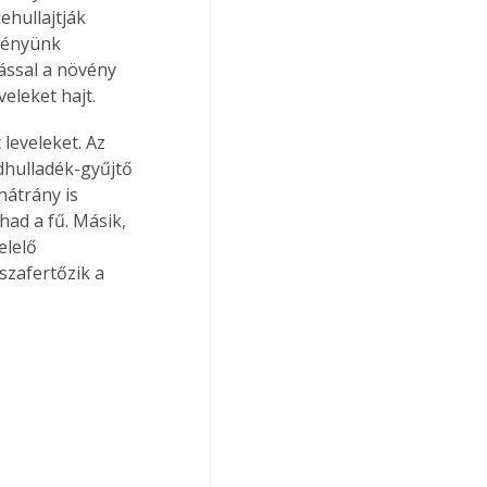
ehullajtják 
vényünk 
ással a növény 
eleket hajt.
leveleket. Az 
dhulladék-gyűjtő 
hátrány is 
had a fű. Másik, 
lelő 
szafertőzik a 