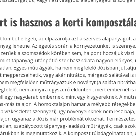
rt is hasznos a kerti komposztál
tt lombot elégeti, az elpazarolja azt a szerves alapanyagot, a
nyag lehetne. Az égetés során a környezetünket is szennye
zerűek a szomszédok körében sem, ha pont hozzájuk viszi be
mint tápanyag-utánpótló szer használata nagyon előnyös, 
atlan. Egyes műtrágyák, ha nem megfelelő dózisban juttatjuk
 megperzselhetik, vagy akár nitrátos, mérgező salátával is
 nem megfelelően műtrágyáztuk e növényt (a saláta nitrátha
gfelelő, nem annyira egyszerű eldönteni, mert embernél is
ll egy nagydarab embernek, mint egy kisgyereknek. A műtr
ás-más talajon. A homoktalajon hamar a mélyebb rétegekbe
 a vízkészletet szennyezi), így növényeinknek nem lesz baja,
lajon ugyanaz a dózis már problémát okozhat. Természete
atlan, szabályozott tápanyag-leadású műtrágyák, csak azokn
árukban is megmutatkozik. A komposzt túladagolhatatlan, 