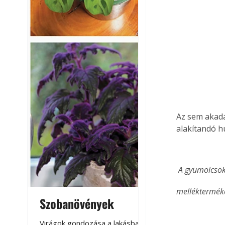
Az sem akadá
alakítandó h
 A gyümölcsök
melléktermék
Szobanövények
Virágoskert: k
teraszon, laká
Virágok gondozása a lakásban,