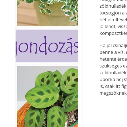
zöldhulladék
tocsogjon a v
hét elteltéve
jó lehet, vi
komposztkés
Ha jól csiná
benne a víz, 
hetente érde
szükséges ez
zöldhulladék
uborka héj s
is, csak itt 
megszöknek.