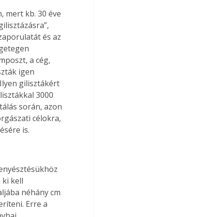
 mert kb. 30 éve 
lisztázásra”, 
aporulatát és az 
ngetegen 
mposzt, a cég, 
szták igen 
lyen gilisztákért 
lisztákkal 3000 
tálás során, azon 
gászati célokra, 
sére is.
 tenyésztésükhöz 
ki kell 
 aljába néhány cm 
ríteni. Erre a 
nyhai 