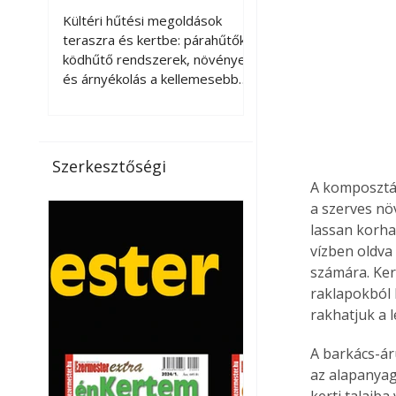
kellemesebbé a
Kültéri hűtési megoldások
teraszt és a kertet?
teraszra és kertbe: párahűtők,
ködhűtő rendszerek, növények
és árnyékolás a kellemesebb
nyári mikroklímáért. A kültéri
hűtés kérdése az utóbbi
években egyre nagyobb
jelentőséget kapott, ahogy a
Szerkesztőségi
nyári hőhullámok gyakoribbá és
A komposztál
intenzívebbé váltak. Míg
a szerves nö
korábban elsősorban a beltéri
lassan korha
klímaberendezések jelentették
vízben oldva
a megoldást a meleg ellen, ma
számára. Ker
már egyre többen keresnek
olyan kültéri hűtési
raklapokból 
lehetőségeket is, amelyek a
rakhatjuk a 
teraszok, erkélyek, kertek vagy
vendégl
A barkács-ár
az alapanyago
kerti talajba