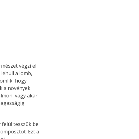
rmészet végzi el 
lehull a lomb, 
omlik, hogy 
ik a növények 
lmon, vagy akár 
magasságig 
felül tesszük be 
komposztot. Ezt a 
at.