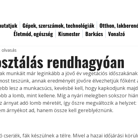
utatjuk
Gépek, szerszámok, technológiák
Otthon, lakberen
Életmód, egészség
Kismester
Barkács
Vonalzó
c olvasás
sztálás rendhagyóan
zak munkáit már leginkább a jövő év vegetációs időszakának
most teszünk, annak eredményét jövőre élvezhetjük főként a
sebb lesz a munkacsúcs, kevésbé kell, hogy kapkodjunk majd
bb a lomb, mint kellene. Míg a nyári melegben sokszor hián
z árnyat adó lomb méretét, így őszre megváltozik a helyzet: 
em árnyékot ad, hanem össze kell gereblyéznünk.
 cserjék, fák készülnek a télre. Mivel a hazai időjárási kör