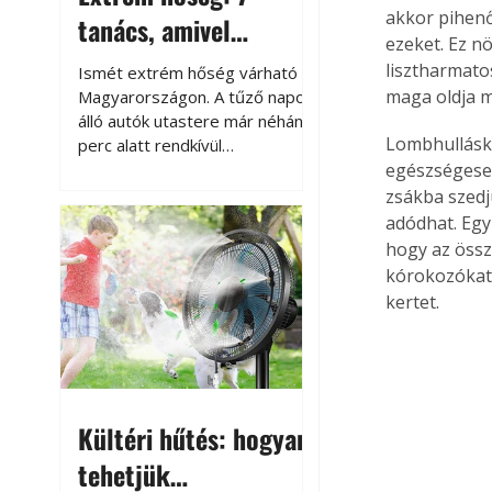
akkor pihenő 
tanács, amivel
ezeket. Ez n
megóvhatjuk
lisztharmato
Ismét extrém hőség várható
autónkat a nyári
maga oldja m
Magyarországon. A tűző napon
álló autók utastere már néhány
károktól
Lombhullásko
perc alatt rendkívül
felmelegszik, és rövid időn belül
egészségesek
akár a 60-70 °C-ot is
zsákba szedj
megközelítheti. Ez nemcsak a
adódhat. Egyi
beszállást teszi kellemetlenné,
hogy az össz
hanem az autó állapotára és a
kórokozókat, 
benne hagyott tárgyakra is
kertet.
káros hatással lehet. Néhány
egyszerű óvintézkedéssel
azonban jelentősen
csökkenthetjük a hőség káros
hatásait.
Kültéri hűtés: hogyan
tehetjük