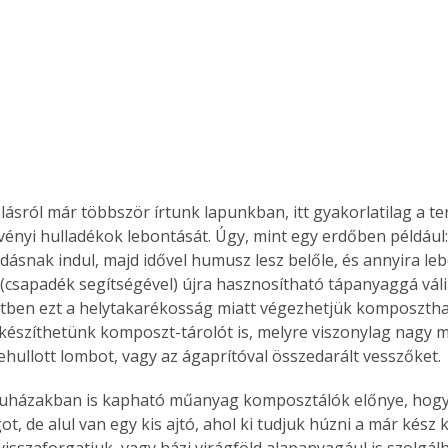
ásról már többször írtunk lapunkban, itt gyakorlatilag a te
vényi hulladékok lebontását. Úgy, mint egy erdőben például: 
dásnak indul, majd idővel humusz lesz belőle, és annyira leb
 (csapadék segítségével) újra hasznosítható tápanyaggá vál
tben ezt a helytakarékosság miatt végezhetjük komposztha
készíthetünk komposzt-tárolót is, melyre viszonylag nagy 
lehullott lombot, vagy az ágaprítóval összedarált vesszőket.
uházakban is kapható műanyag komposztálók előnye, hogy 
t, de alul van egy kis ajtó, ahol ki tudjuk húzni a már kész 
 visszaforgatjuk, vagy házi virágföld alapanyagául is szolgálh