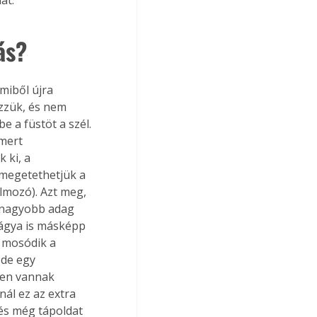
ás?
miből újra 
zzük, és nem 
 a füstöt a szél. 
mert 
 ki, a 
 megetethetjük a 
lmozó). Azt meg, 
 nagyobb adag 
ágya is másképp 
 mosódik a 
 de egy 
sen vannak 
ál ez az extra 
és még tápoldat 