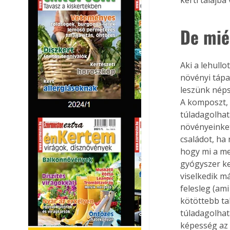
De mié
Aki a lehullo
növényi tápa
leszünk néps
A komposzt, 
túladagolhat
növényeinket
családot, ha
hogy mi a me
gyógyszer ke
viselkedik m
felesleg (ami
kötöttebb ta
túladagolhat
képesség az 