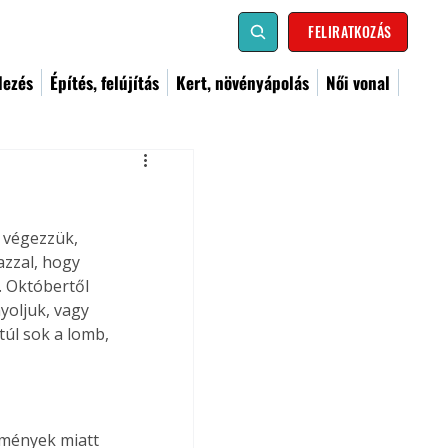
FELIRATKOZÁS
dezés
Építés, felújítás
Kert, növényápolás
Női vonal
 végezzük, 
zzal, hogy 
. Októbertől 
yoljuk, vagy 
túl sok a lomb, 
ülmények miatt 