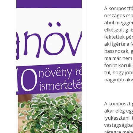
Ezermester lapszámai. A
Ezermester lapszámai
A komposztál
Laptapir kényelmes megoldás,
Laptapir kényelmes 
országos csa
mert: – t
mert: – t
ahol megígér
elkészült gi
fektettek pén
aki ígérte a 
hasznosak, gy
ma már nem ke
forint körül
túl, hogy jo
nagyobb akvá
A komposzt g
akár elég egy
lyukasztani, 
vastagságban 
rétegre mehe