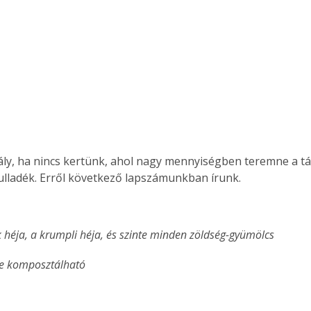
ly, ha nincs kertünk, ahol nagy mennyiségben teremne a t
ulladék. Erről következő lapszámunkban írunk.
 héja, a krumpli héja, és szinte minden zöldség-gyümölcs 
e komposztálható
ertben,
Gyógyító növények: a
sban
természet kincsei az