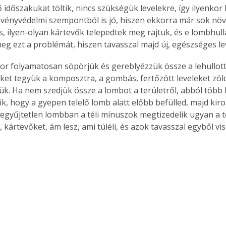
időszakukat töltik, nincs szükségük levelekre, így ilyenkor l
övényvédelmi szempontból is jó, hiszen ekkorra már sok nö
s, ilyen-olyan kártevők telepedtek meg rajtuk, és e lombhull
eg ezt a problémát, hiszen tavasszal majd új, egészséges lev
r folyamatosan söpörjük és gereblyézzük össze a lehullott 
et tegyük a komposztra, a gombás, fertőzött leveleket zöl
ük. Ha nem szedjük össze a lombot a területről, abból több 
k, hogy a gyepen telelő lomb alatt előbb befülled, majd kiro
egyűjtetlen lombban a téli mínuszok megtizedelik ugyan a te
kártevőket, ám lesz, ami túléli, és azok tavasszal egyből vis