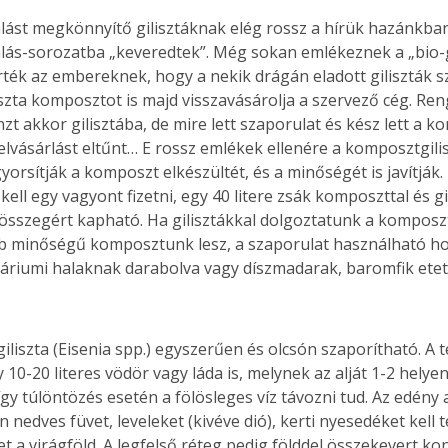
. A
ást megkönnyítő gilisztáknak elég rossz a hírük hazánkban,
megoldás,
lás-sorozatba „keveredtek”. Még sokan emlékeznek a „bio-gi
ték az embereknek, hogy a nekik drágán eladott giliszták sz
liszta komposztot is majd visszavásárolja a szervező cég. Re
zt akkor gilisztába, de mire lett szaporulat és kész lett a ko
felvásárlást eltűnt… E rossz emlékek ellenére a komposztgili
orsítják a komposzt elkészültét, és a minőségét is javítják. I
ll egy vagyont fizetni, egy 40 litere zsák komposzttal és gi
i összegért kapható. Ha gilisztákkal dolgoztatunk a komposz
bb minőségű komposztunk lesz, a szaporulat használható hor
riumi halaknak darabolva vagy díszmadarak, baromfik eteté
iliszta (Eisenia spp.) egyszerűen és olcsón szaporítható. A
 10-20 literes vödör vagy láda is, melynek az alját 1-2 helyen 
így túlöntözés esetén a fölösleges víz távozni tud. Az edény
nedves füvet, leveleket (kivéve dió), kerti nyesedéket kell te
t a virágföld. A legfelső réteg pedig földdel összekevert ko