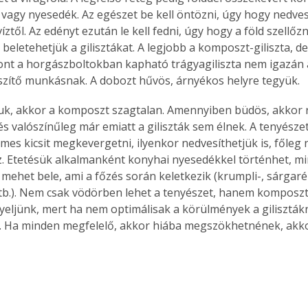
 vagy nyesedék. Az egészet be kell öntözni, úgy hogy nedves
íztől. Az edényt ezután le kell fedni, úgy hogy a föld szellőz
l beletehetjük a gilisztákat. A legjobb a komposzt-giliszta, de a
szont a horgászboltokban kapható trágyagiliszta nem igazán 
zítő munkásnak. A dobozt hűvös, árnyékos helyre tegyük.
ljuk, akkor a komposzt szagtalan. Amennyiben büdös, akkor 
és valószínűleg már emiatt a giliszták sem élnek. A tenyészet
mes kicsit megkevergetni, ilyenkor nedvesíthetjük is, főleg 
. Etetésük alkalmanként konyhai nyesedékkel történhet, m
 mehet bele, ami a főzés során keletkezik (krumpli-, sárgar
tb.). Nem csak vödörben lehet a tenyészet, hanem komposz
figyeljünk, mert ha nem optimálisak a körülmények a giliszták
 Ha minden megfelelő, akkor hiába megszökhetnének, akko