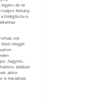
 legyen, de ne 
ni tudjon. Néhány 
 földigiliszta is 
alkalmas 
rothad, sok 
 felső rétegét 
nyáron 
inden 
épa-, hagyma-, 
thalmon, ládában 
nak, akkor 
r is maradnak.