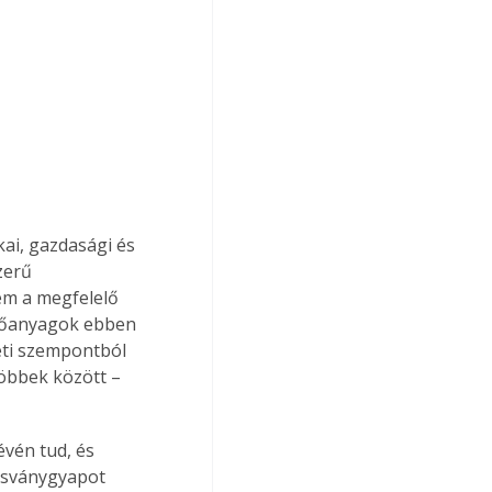
ai, gazdasági és 
zerű 
em a megfelelő 
lőanyagok ebben 
eti szempontból 
öbbek között – 
évén tud, és 
ásványgyapot 