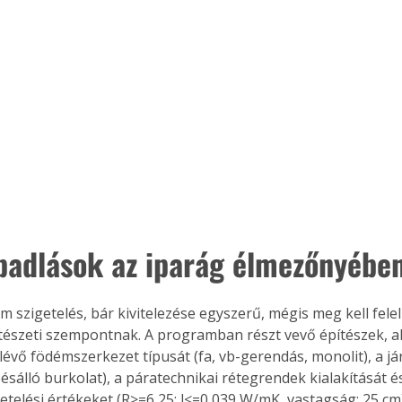
Együtt jobban megéri!
Bővebb információ itt!
k az
Együtt jobban megéri! A
mester
könyvek tetszőleges
er Old
párosítással kedvezményes
áron, 0 Ft postaköltséggel
ptapir új,
megrendelhetők!
és egyedi
tt
adlások az iparág élmezőnyébe
lvasására
elefonon
nyelmesen
m szigetelés, bár kivitelezése egyszerű, mégis meg kell fele
ben vagy
tészeti szempontnak. A programban részt vevő építészek, a
t is
lévő födémszerkezet típusát (fa, vb-gerendás, monolit), a j
. Bárhol,
ésálló burkolat), a páratechnikai rétegrendek kialakítását é
ön élve
getelési értékeket (R>=6,25; l<=0,039 W/mK, vastagság: 25 cm
ashatók az