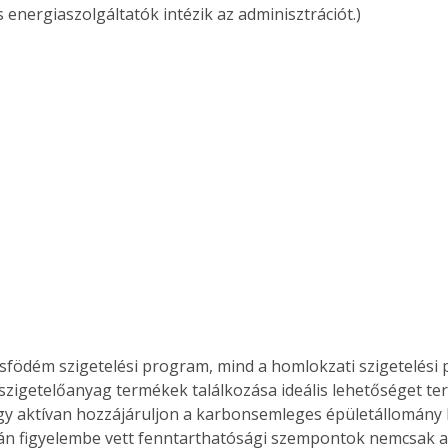
s energiaszolgáltatók intézik az adminisztrációt.)
sfödém szigetelési program, mind a homlokzati szigetelési 
szigetelőanyag termékek találkozása ideális lehetőséget te
ertben,
Gyógyító növények: a
y aktívan hozzájáruljon a karbonsemleges épületállomány k
sban
természet kincsei az
án figyelembe vett fenntarthatósági szempontok nemcsak a