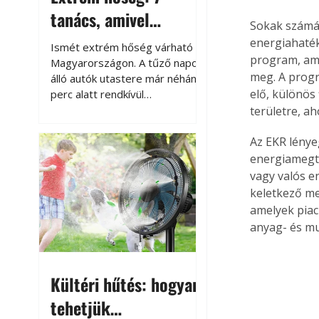
tanács, amivel
Sokak számár
megóvhatjuk
energiahaték
Ismét extrém hőség várható
program, ame
autónkat a nyári
Magyarországon. A tűző napon
meg. A progr
álló autók utastere már néhány
károktól
elő, különös
perc alatt rendkívül
felmelegszik, és rövid időn belül
területre, ah
akár a 60-70 °C-ot is
megközelítheti. Ez nemcsak a
Az EKR lénye
beszállást teszi kellemetlenné,
energiamegta
hanem az autó állapotára és a
vagy valós e
benne hagyott tárgyakra is
keletkező me
káros hatással lehet. Néhány
amelyek piac
egyszerű óvintézkedéssel
anyag- és mu
azonban jelentősen
csökkenthetjük a hőség káros
hatásait.
Kültéri hűtés: hogyan
tehetjük