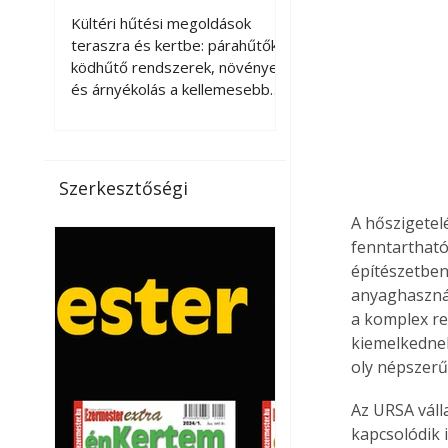
kellemesebbé a
Kültéri hűtési megoldások
teraszt és a kertet?
teraszra és kertbe: párahűtők,
ködhűtő rendszerek, növények
és árnyékolás a kellemesebb
nyári mikroklímáért. A kültéri
hűtés kérdése az utóbbi
években egyre nagyobb
jelentőséget kapott, ahogy a
Szerkesztőségi
nyári hőhullámok gyakoribbá és
intenzívebbé váltak. Míg
A hőszigetel
korábban elsősorban a beltéri
fenntartható
klímaberendezések jelentették
építészetben
a megoldást a meleg ellen, ma
anyaghaszná
már egyre többen keresnek
a komplex re
olyan kültéri hűtési
kiemelkednek
lehetőségeket is, amelyek a
oly népszerű
teraszok, erkélyek, kertek vagy
vendégl
Az URSA váll
kapcsolódik 