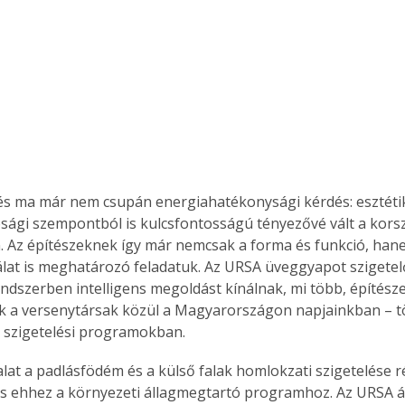
és ma már nem csupán energiahatékonysági kérdés: esztétik
sági szempontból is kulcsfontosságú tényezővé vált a kors
. Az építészeknek így már nemcsak a forma és funkció, han
lat is meghatározó feladatuk. Az URSA üveggyapot szigete
ndszerben intelligens megoldást kínálnak, mi több, építész
 a versenytársak közül a Magyarországon napjainkban – t
 szigetelési programokban.
alat a padlásfödém és a külső falak homlokzati szigetelése r
is ehhez a környezeti állagmegtartó programhoz. Az URSA 