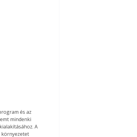
program és az 
remt mindenki 
ialakításához. A 
 környezetet 