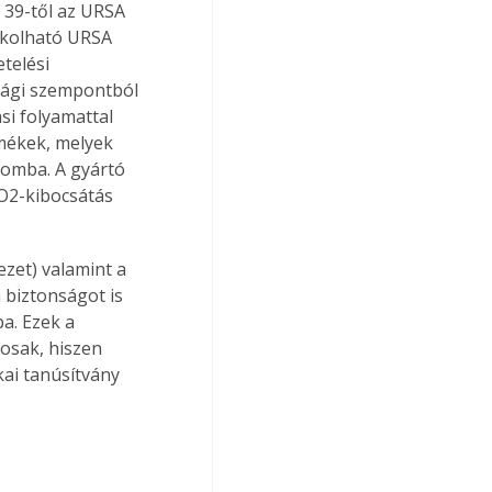
39-től az URSA 
akolható URSA 
telési 
sági szempontból 
i folyamattal 
mékek, melyek 
omba. A gyártó 
O2-kibocsátás 
zet) valamint a 
biztonságot is 
a. Ezek a 
osak, hiszen 
ai tanúsítvány 