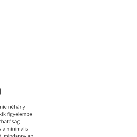
n
lnie néhány 
kik figyelembe 
árhatóság 
s a minimális 
), mindannyian 