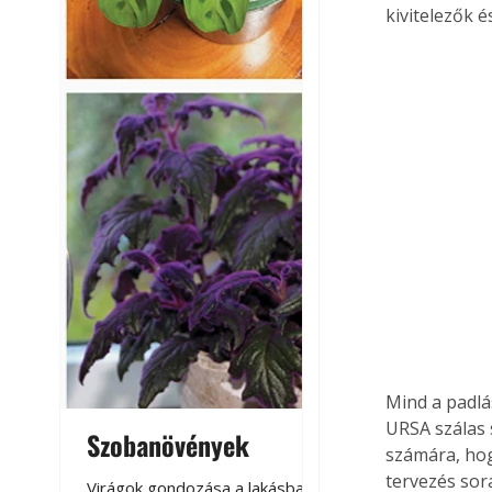
kivitelezők é
Mind a padlá
URSA szálas 
Szobanövények
Virágoskert: k
számára, hog
teraszon, laká
tervezés sor
Virágok gondozása a lakásban,