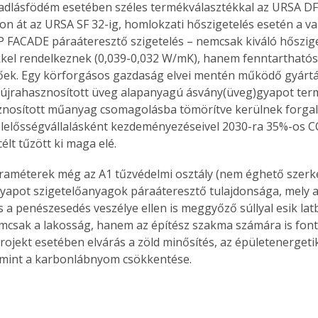
adlásfödém esetében széles termékválasztékkal az URSA DF 
n át az URSA SF 32-ig, homlokzati hőszigetelés esetén a v
FACADE páraáteresztő szigetelés – nemcsak kiváló hőszige
kel rendelkeznek (0,039-0,032 W/mK), hanem fenntartható
őek. Egy körforgásos gazdaság elvei mentén működő gyártás
 újrahasznosított üveg alapanyagú ásvány(üveg)gyapot ter
znosított műanyag csomagolásba tömörítve kerülnek forgal
elelősségvállalásként kezdeményezéseivel 2030-ra 35%-os C
élt tűzött ki maga elé.
améterek még az A1 tűzvédelmi osztály (nem éghető szerke
yapot szigetelőanyagok páraáteresztő tulajdonsága, mely a 
s a penészesedés veszélye ellen is meggyőző súllyal esik latb
mcsak a lakosság, hanem az építész szakma számára is font
rojekt esetében elvárás a zöld minősítés, az épületenergetik
lamint a karbonlábnyom csökkentése.