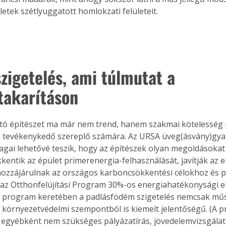
letek szétlyuggatott homlokzati felületeit.
zigetelés, ami túlmutat a 
akarításon
tó építészet ma már nem trend, hanem szakmai kötelesség
n tevékenykedő szereplő számára. Az URSA üveg(ásvány)gya
agai lehetővé teszik, hogy az építészek olyan megoldásokat
kentik az épület primerenergia-felhasználását, javítják az e
hozzá­járulnak az országos karboncsökkentési célokhoz és p
az Otthonfelújítási Program 30%-os energiahatékonysági el
 program keretében a padlásfödém szigetelés nemcsak műs
 környezetvédelmi szempontból is kiemelt jelentőségű. (A 
 egyébként nem szükséges pályázatírás, jövedelemvizsgálat