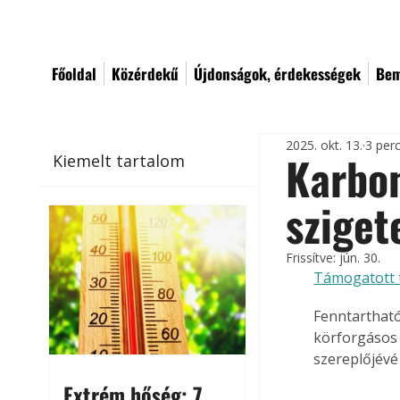
Főoldal
Közérdekű
Újdonságok, érdekességek
Bem
2025. okt. 13.
3 per
Karbo
Kiemelt tartalom
sziget
Frissítve:
jún. 30.
Támogatott 
Fenntartható
körforgásos 
szereplőjévé
Extrém hőség: 7