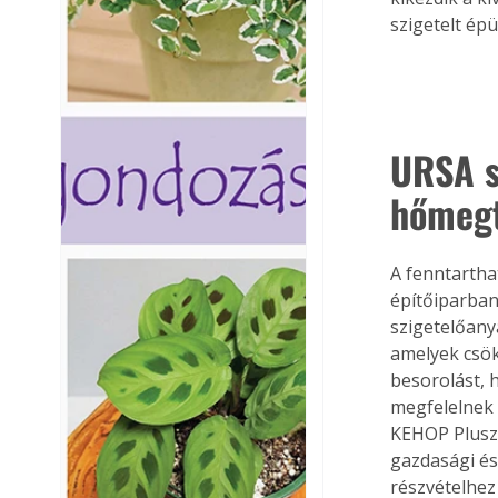
szigetelt épü
URSA s
hőmegt
A fenntartha
építőiparba
szigetelőany
amelyek csök
besorolást, 
megfelelnek 
KEHOP Plusz
gazdasági és
részvételhez