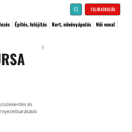
FELIRATKOZÁS
dezés
Építés, felújítás
Kert, növényápolás
Női vonal
URSA
kcsökkentés és 
örnyezetbarátabb 