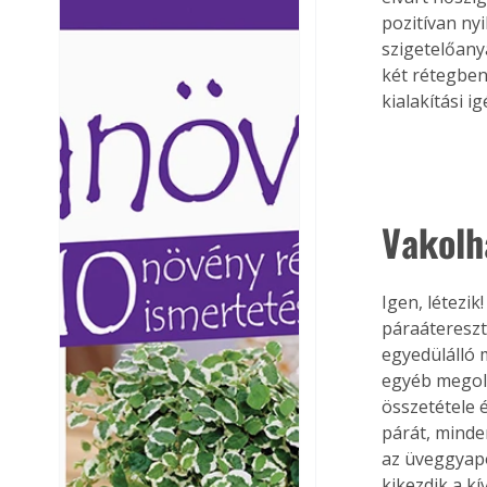
pozitívan ny
Ezermester lapszámai. A
Ezermester lapszámai
Laptapir kényelmes megoldás,
Laptapir kényelmes 
szigetelőan
mert: – t
mert: – t
két rétegben
kialakítási i
Vakolh
Igen, létezi
páraáteresz
egyedülálló 
egyéb megol
összetétele é
párát, minde
az üveggyapo
kikezdik a k