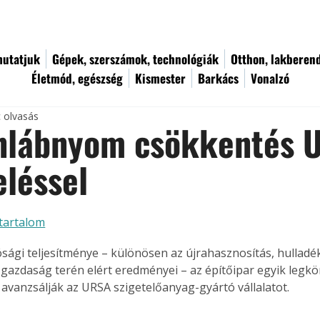
utatjuk
Gépek, szerszámok, technológiák
Otthon, lakberen
Életmód, egészség
Kismester
Barkács
Vonalzó
c olvasás
nlábnyom csökkentés 
eléssel
tartalom
sági teljesítménye – különösen az újrahasznosítás, hulladé
gazdaság terén elért eredményei – az építőipar egyik legk
 avanzsálják az URSA szigetelőanyag-gyártó vállalatot.