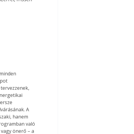
 minden 
pot 
 tervezzenek, 
nergetikai 
ersze 
várásának. A 
zaki, hanem 
programban való 
 vagy önerő – a 