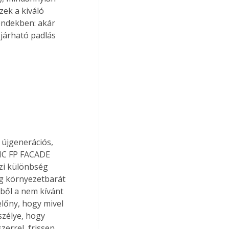
ek a kiváló 
ndekben: akár 
 járható padlás 
 újgenerációs, 
IC FP FACADE 
zi különbség 
g környezetbarát 
tből a nem kívánt 
lőny, hogy mivel 
szélye, hogy 
errel, frissen 