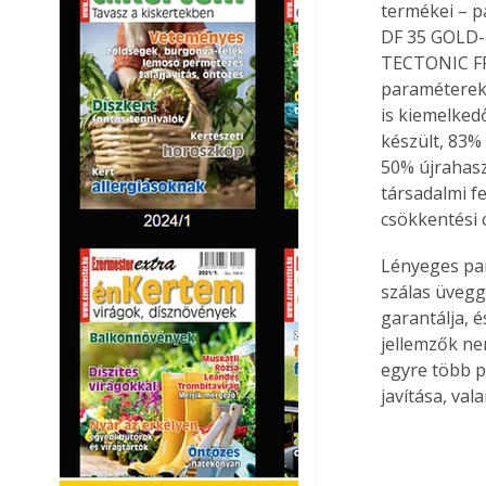
termékei – p
DF 35 GOLD-o
TECTONIC FP 
paraméterek
is kiemelked
készült, 83%
50% újrahas
társadalmi f
csökkentési c
Lényeges par
szálas üvegg
garantálja, é
jellemzők ne
egyre több p
javítása, va