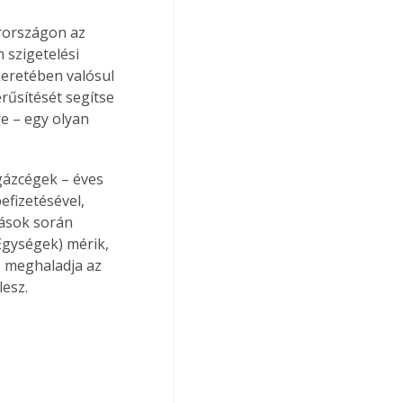
rországon az 
szigetelési 
eretében valósul 
rűsítését segítse 
e – egy olyan 
gázcégek – éves 
fizetésével, 
ások során 
Egységek) mérik, 
e meghaladja az 
lesz.