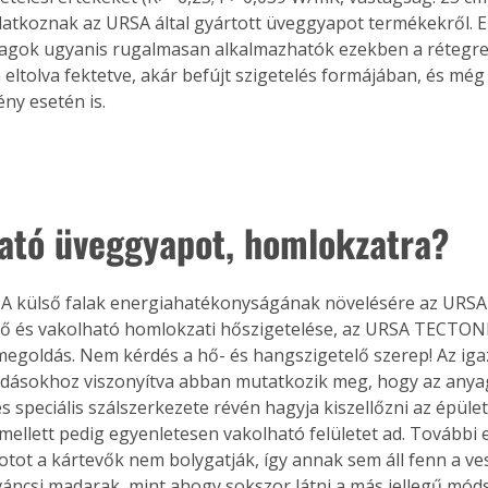
ilatkoznak az URSA által gyártott üveggyapot termékekről. Ez
. A
megoldás,
yagok ugyanis rugalmasan alkalmazhatók ezekben a rétegre
 eltolva fektetve, akár befújt szigetelés formájában, és még
gény esetén is.
ató üveggyapot, homlokzatra?
k! A külső falak energiahatékonyságának növelésére az URSA
tő és vakolható homlokzati hőszigetelése, az URSA TECTON
megoldás. Nem kérdés a hő- és hangszigetelő szerep! Az iga
dásokhoz viszonyítva abban mutatkozik meg, hogy az anya
s speciális szálszerkezete révén hagyja kiszellőzni az épüle
mellett pedig egyenletesen vakolható felületet ad. További e
tot a kártevők nem bolygatják, így annak sem áll fenn a ve
íváncsi madarak, mint ahogy sokszor látni a más jellegű módsz