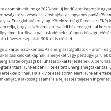
a örömhír volt, hogy 2025-ben új lendületet kapott Magya
onysági törekvések zászlóshajója: az ingyenes padlásfödém 
ly az Energiahatékonysági Kötelezettségi Rendszer (EKR) k
am célja, hogy százötvenezer családi ház energetikai korsze
 figyelmet fordítva a padlásfödémek utólagos hőszigetelésér
ol a hőveszteség akár 30%-ot is elérhet.
ge a karboncsökkentés. Az energiaszolgáltatók – áram- és 
karítási célokat kapnak, amelyeket vagy pénzügyi járulék be
nergiahatékonysági beruházásokkal teljesítenek. A beruház
gtakarítást HEM-ekben (Hitelesített Energiamegtakarítási 
i értékkel bírnak. Ha a kivitelezés során elért HEM-ek érték
nkadíjat, a lakosság számára a fejlesztés teljesen ingyenes 