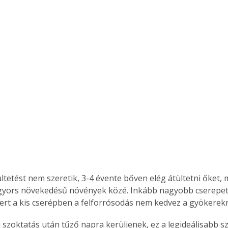
ültetést nem szeretik, 3-4 évente bőven elég átültetni őket,
 gyors növekedésű növények közé. Inkább nagyobb cserepet
rt a kis cserépben a felforrósodás nem kedvez a gyökerek
szoktatás után tűző napra kerüljenek, ez a legideálisabb s