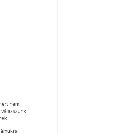
 mert nem 
 válasszunk 
nek.
zámukra. 