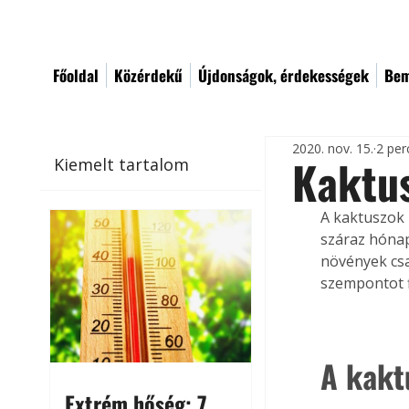
Főoldal
Közérdekű
Újdonságok, érdekességek
Bem
2020. nov. 15.
2 per
Kaktu
Kiemelt tartalom
A kaktuszok 
száraz hónap
növények csa
szempontot f
A kakt
Extrém hőség: 7