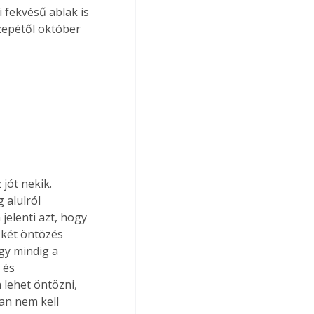
 fekvésű ablak is 
zepétől október 
jót nekik. 
 alulról 
jelenti azt, hogy 
 két öntözés 
gy mindig a 
 és 
lehet öntözni, 
an nem kell 