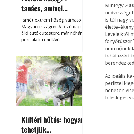
Mintegy 2000
tanács, amivel
nedvességet 
megóvhatjuk
is túl nagy v
Ismét extrém hőség várható
autónkat a nyári
Magyarországon. A tűző napon
élettevékenys
álló autók utastere már néhány
Leveleiktől 
károktól
perc alatt rendkívül
fenyőtűszerű
felmelegszik, és rövid időn belül
nem nőnek ki 
akár a 60-70 °C-ot is
tehát ezért 
megközelítheti. Ez nemcsak a
berendezkedni
beszállást teszi kellemetlenné,
hanem az autó állapotára és a
Az ideális k
benne hagyott tárgyakra is
perlittel ki
káros hatással lehet. Néhány
nehezen vise
egyszerű óvintézkedéssel
felesleges v
azonban jelentősen
csökkenthetjük a hőség káros
hatásait.
Kültéri hűtés: hogyan
tehetjük