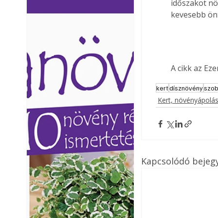
időszakot növ
Ezermester lapszámai. A
Ezermester lapszámai
kevesebb önt
Laptapir kényelmes megoldás,
Laptapir kényelmes 
mert: – t
mert: – t
A cikk az Ez
kert
dísznövény
szo
Kert, növényápolá
Kapcsolódó bejeg