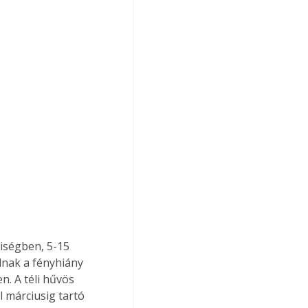
yiségben, 5-15 
nak a fényhiány 
. A téli hűvös 
 márciusig tartó 