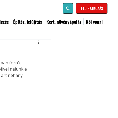
FELIRATKOZÁS
dezés
Építés, felújítás
Kert, növényápolás
Női vonal
ban forró, 
ivel nálunk e 
 árt néhány 