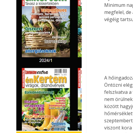
Minimum napi
megfelel, de
végéig tarts
A hőingadozás
Öntözni elég 
felszívatva a
nem örülnek 
között hagyj
hőmérséklettő
szeptembertő
viszont kora