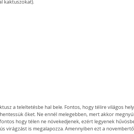
tal kaktuszokat).
Együtt jobban megéri!
Bővebb információ itt!
k az
Együtt jobban megéri! A
mester
könyvek tetszőleges
er Old
párosítással kedvezményes
áron, 0 Ft postaköltséggel
ptapir új,
megrendelhetők!
és egyedi
tt
lvasására
elefonon
nyelmesen
tusz a teleltetésbe hal bele. Fontos, hogy télire világos hel
ben vagy
ihentessük őket. Ne ennél melegebben, mert akkor megnyúl
t is
. Bárhol,
 fontos hogy télen ne növekedjenek, ezért legyenek hűvösben
ön élve
 dús virágzást is megalapozza. Amennyiben ezt a novembertől
ashatók az