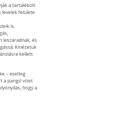
ák a tartalékolt 
evelek felülete 
eik is. 
gás, 
 leszáradnak, és 
sgássá. Kinézetük 
rolásra kellett 
ke – esetleg 
t a pangó vizet 
lyónyílás, hogy a 