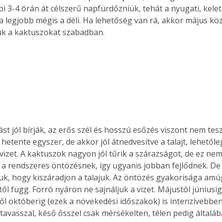
 3-4 órán át célszerű napfürdőzniük, tehát a nyugati, keleti
 a legjobb mégis a déli. Ha lehetőség van rá, akkor május kö
uk a kaktuszokat szabadban.
t jól bírják, az erős szél és hosszú esőzés viszont nem tesz 
hetente egyszer, de akkor jól átnedvesítve a talajt, lehetőleg
 vizet. A kaktuszok nagyon jól tűrik a szárazságot, de ez nem 
a rendszeres öntözésnek, így ugyanis jobban fejlődnek. De
uk, hogy kiszáradjon a talajuk. Az öntözés gyakorisága amú
l függ. Forró nyáron ne sajnáljuk a vizet. Májustól júniusig
l októberig (ezek a növekedési időszakok) is intenzívebben 
 tavasszal, késő ősszel csak mérsékelten, télen pedig általáb