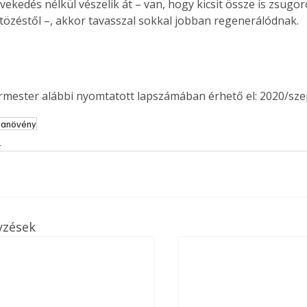
ekedés nélkül vészelik át – van, hogy kicsit össze is zsugor
. A
özéstől –, akkor tavasszal sokkal jobban regenerálódnak.
megoldás,
ermester alábbi nyomtatott lapszámában érhető el: 2020/sz
banövény
s
yzések