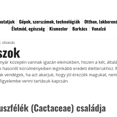
utatjuk
Gépek, szerszámok, technológiák
Otthon, lakberen
Életmód, egészség
Kismester
Barkács
Vonalzó
c olvasás
szok
nyár közepén vannak igazán elemükben, hiszen a két, általá
 hasonlít körülményeiben leginkább eredeti életterükhöz. M
k vendégek, ha azt akarjuk, hogy jól érezzék magukat, nem
igyelembe venni tartásuk kapcsán.
uszfélék (Cactaceae) családja