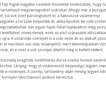
 fajt foglal magába. Leveleik tövisekké módosultak, hogy óvj
tartalmazó megvastagodott szárukat. Ahogy már a pozsgás l
olt, túl sok vizet párologtatott el, a kaktuszok valamennyi 
égüket a törzsbe helyezték át, abba épültek be zöld színtest
megszabadultak: bár egyes fajok fiatal hajtásaikon még pozs
 levélkéket növesztenek, ezek az első szárazabb időszakban
újra. A víztárolás szerepét is a szár vette át: ez alakult poz
tér el merőben sok más növényétől, mert életmódjukban víztá
ük, és e vizet a sok szomjas állattól meg is kellett védeni.
aktusztalaj virágföld, lombföld és durva szemű homok keveré
egészítve. Lényeg, hogy jó vízáteresztő képességű legyen, mer
lik e növények. A cserép, tartóedény alján mindig legyen kifo
íz könnyen távozhasson azokon keresztül.