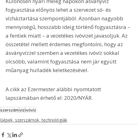
Különösen nyári meleg napokon ásványvíz 
fogyasztása előnyös lehet a szervezet só- és 
vízháztartása szempontjából. Azonban nagyobb 
mennyiségű, hosszabb ideig történő fogyasztásra – 
a fentiek miatt – a vezetékes ivóvizet javasoljuk. Az 
összetétel mellett érdemes megfontolni, hogy az 
ásványvízzel szemben a vezetékes ivóvíz sokkal 
olcsóbb, valamint fogyasztása nem jár együtt 
műanyag hulladék keletkezésével.
A cikk az Ezermester alábbi nyomtatott 
lapszámában érhető el: 2020/NYÁR.
szerszám
víz
ivóvíz
Gépek, szerszámok, technológiák