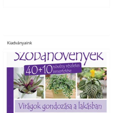
olvashatók az Ezermester lapszámai. A Laptapir kényelmes
megoldás, mert: – t
Kiadványaink