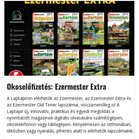
Okoselőfizetés: Ezermester Extra
A Laptapiron elérhetők az Ezermester, az Ezermester Extra és
az Ezermester Old Timer lapszámai, visszamenőleg is! A
Laptapir új, innovatív, praktikus és egyedi megoldás a
L
nyomtatott magazinok digitális olvasására számítógépen,
okostelefonon vagy táblagépen. Kényelmesen az otthonában,
útközben vagy nyaralás, pihenés alatt is elérhetők lapszámaink.
ú
Bárhol, bármikor, akár külföldön élve vagy dolgozva is
B