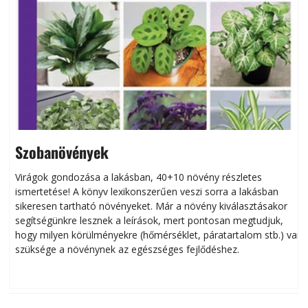
Szobanövények
Virágok gondozása a lakásban, 40+10 növény részletes
ismertetése! A könyv lexikonszerűen veszi sorra a lakásban
s
sikeresen tart­ha­tó növényeket. Már a növény kiválasztásakor
h
segítségünkre lesznek a leírások, mert pontosan megtudjuk,
k
hogy milyen körülményekre (hőmérséklet, páratartalom stb.) van
szüksége a növénynek az egészséges fejlődéshez.
t