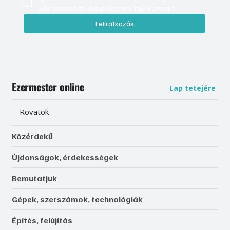
adatkezelést. 
Adatvédelmi tájékoztató
Feliratkozás
Ezermester online
Lap tetejére
Rovatok
Közérdekű
Újdonságok, érdekességek
Bemutatjuk
Gépek, szerszámok, technológiák
Építés, felújítás