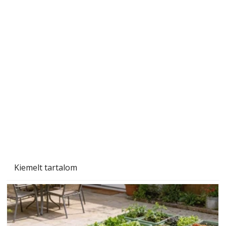
A varrógép és a varrás
Kiemelt tartalom