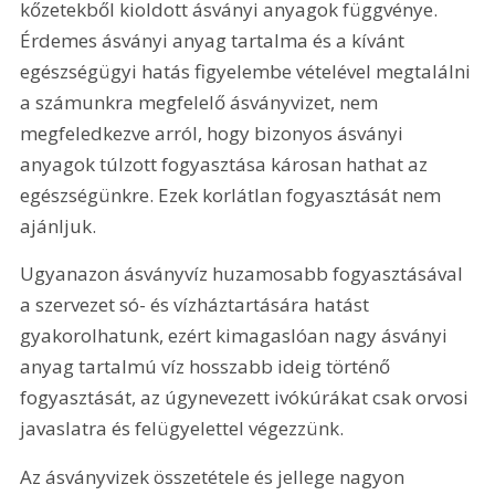
kőzetekből kioldott ásványi anyagok függvénye. 
Érdemes ásványi anyag tartalma és a kívánt 
egészségügyi hatás figyelembe vételével megtalálni 
a számunkra megfelelő ásványvizet, nem 
megfeledkezve arról, hogy bizonyos ásványi 
anyagok túlzott fogyasztása károsan hathat az 
egészségünkre. Ezek korlátlan fogyasztását nem 
ajánljuk.
Ugyanazon ásványvíz huzamosabb fogyasztásával 
a szervezet só- és vízháztartására hatást 
gyakorolhatunk, ezért kimagaslóan nagy ásványi 
anyag tartalmú víz hosszabb ideig történő 
fogyasztását, az úgynevezett ivókúrákat csak orvosi 
javaslatra és felügyelettel végezzünk. 
Az ásványvizek összetétele és jellege nagyon 