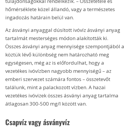
tulajdonságokkal rendelkezik. – Összetétele és 
hőmérséklete közel állandó, vagy a természetes 
ingadozás határain belül van.
Az ásványi anyaggal dúsított ivóvíz ásványi anyag 
tartalmát mesterséges módon alakították ki. 
Összes ásványi anyag mennyisége szempontjából a 
köztük lévő különbség nem határozható meg 
egységesen, még az is előfordulhat, hogy a 
vezetékes ivóvízben nagyobb mennyiségű – az 
emberi szervezet számára fontos – összetevőt 
találunk, mint a palackozott vízben. A hazai 
vezetékes ivóvizek összes ásványi anyag tartalma 
átlagosan 300-500 mg/l között van.
Csapvíz vagy ásványvíz