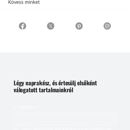
Kövess minket
Légy naprakész, és értesülj elsőként
válogatott tartalmainkról
E-mail cím
*
Igen, szeretnék feliratkozni, és elfogadom az 