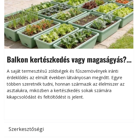
Balkon kertészkedés vagy magaságyás?
Helytakarékos kertészkedés
A saját termesztésű zöldségek és fűszernövények iránti
érdeklődés az elmúlt években látványosan megnőtt. Egyre
többen szeretnék tudni, honnan származik az élelmiszer az
l
asztalukra, miközben a kertészkedés sokak számára
kikapcsolódást és feltöltődést is jelent.
é
d
Szerkesztőségi