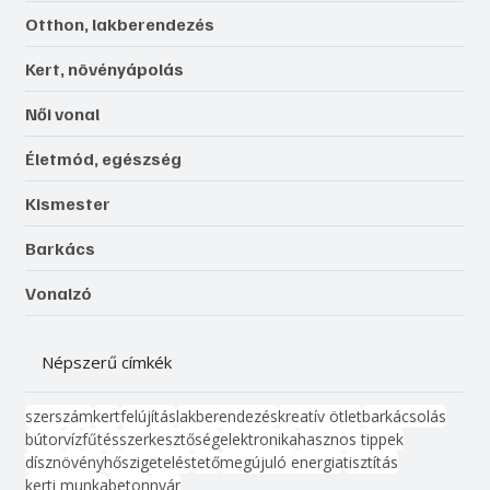
Otthon, lakberendezés
Kert, növényápolás
Női vonal
Életmód, egészség
Kismester
Barkács
Vonalzó
Népszerű címkék
szerszám
kert
felújítás
lakberendezés
kreatív ötlet
barkácsolás
bútor
víz
fűtés
szerkesztőség
elektronika
hasznos tippek
dísznövény
hőszigetelés
tető
megújuló energia
tisztítás
kerti munka
beton
nyár