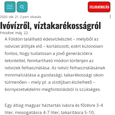
FELIRATKOZÁS
2020. okt. 21.
2 perc olvasás
Ivóvízről, víztakarékosságról
Frissítve:
máj. 22.
A Földön található édesvízkészlet – melyből az 
ivóvizet állítják elő – korlátozott, ezért különösen 
fontos, hogy tudatosan a jövő generációkra 
tekintettel, fenntartható módon történjen az 
ivóvizek felhasználása. Az ivóvíz felhasználásának 
minimalizálása a gazdasági, takarékossági okon 
túlmenően – mely pl. a vízdíjban észlelhető – 
környezetvédelmi megfontolásból is szükséges.
Egy átlag magyar háztartás ivásra és főzésre 3-4 
liter, mosogatásra 4-7 liter, takarításra 5-10, 