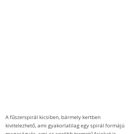
A fűszerspirál kicsiben, bármely kertben 
kivitelezhető, ami gyakorlatilag egy spirál formájú 
magaságyás, ami az apróbb termetű fajokat is 