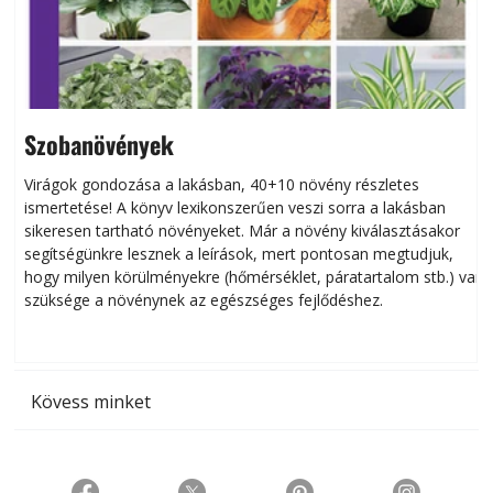
Szobanövények
Virágok gondozása a lakásban, 40+10 növény részletes
ismertetése! A könyv lexikonszerűen veszi sorra a lakásban
s
sikeresen tart­ha­tó növényeket. Már a növény kiválasztásakor
h
segítségünkre lesznek a leírások, mert pontosan megtudjuk,
k
hogy milyen körülményekre (hőmérséklet, páratartalom stb.) van
szüksége a növénynek az egészséges fejlődéshez.
t
Kövess minket