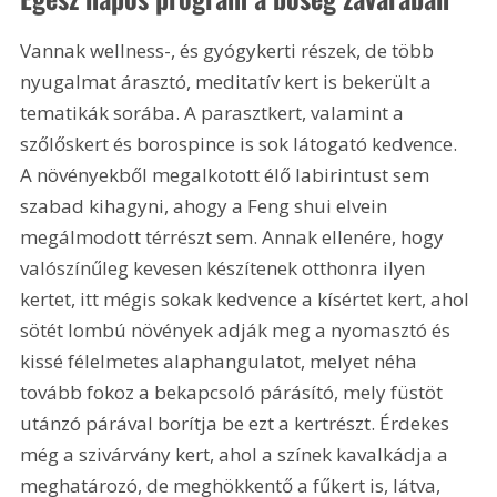
Vannak wellness-, és gyógykerti részek, de több 
nyugalmat árasztó, meditatív kert is bekerült a 
tematikák sorába. A parasztkert, valamint a 
szőlőskert és borospince is sok látogató kedvence. 
A növényekből megalkotott élő labirintust sem 
szabad kihagyni, ahogy a Feng shui elvein 
megálmodott térrészt sem. Annak ellenére, hogy 
valószínűleg kevesen készítenek otthonra ilyen 
kertet, itt mégis sokak kedvence a kísértet kert, ahol 
sötét lombú növények adják meg a nyomasztó és 
kissé félelmetes alaphangulatot, melyet néha 
tovább fokoz a bekapcsoló párásító, mely füstöt 
utánzó párával borítja be ezt a kertrészt. Érdekes 
még a szivárvány kert, ahol a színek kavalkádja a 
meghatározó, de meghökkentő a fűkert is, látva, 