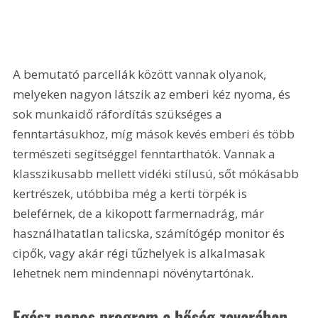
A bemutató parcellák között vannak olyanok, 
melyeken nagyon látszik az emberi kéz nyoma, és 
sok munkaidő ráfordítás szükséges a 
fenntartásukhoz, míg mások kevés emberi és több 
természeti segítséggel fenntarthatók. Vannak a 
klasszikusabb mellett vidéki stílusú, sőt mókásabb 
kertrészek, utóbbiba még a kerti törpék is 
beleférnek, de a kikopott farmernadrág, már 
használhatatlan talicska, számítógép monitor és 
cipők, vagy akár régi tűzhelyek is alkalmasak 
lehetnek nem mindennapi növénytartónak.
Egész napos program a bőség zavarában