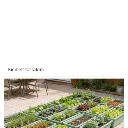
Szárazság a kertben – az aszály hatása a
növényekre és a védekezés lehetőségei
Kiemelt tartalom