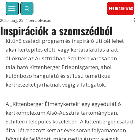
FELIRATKOZÁS
2025. aug. 25.
4 perc olvasás
Inspirációk a szomszédból
Kitűnő családi program és inspiráló úti cél lehet 
akár kertépítés előtt, vagy kertátalakítás alatt 
állóknak az Ausztriában, Schiltern városában 
található Kittenberger Erlebnisgärten, ahol 
különböző hangulatú és stílusú tematikus 
kertrészeket járhatnak végig a látogatók.
A „Kittenberger Élménykertek” egy egyedülálló 
kertkomplexum Alsó-Ausztria tartományban, 
Schiltern település közelében. A Kittenberger család 
által létrehozott kert az évek során folyamatosan 
bővült és fejlődött, mára pedig Ausztria egyik 