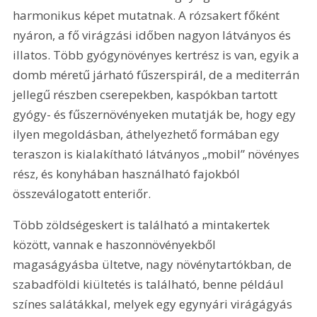
harmonikus képet mutatnak. A rózsakert főként 
nyáron, a fő virágzási időben nagyon látványos és 
illatos. Több gyógynövényes kertrész is van, egyik a 
domb méretű járható fűszerspirál, de a mediterrán 
jellegű részben cserepekben, kaspókban tartott 
gyógy- és fűszernövényeken mutatják be, hogy egy 
ilyen megoldásban, áthelyezhető formában egy 
teraszon is kialakítható látványos „mobil” növényes 
rész, és konyhában használható fajokból 
összeválogatott enteriőr.
Több zöldségeskert is található a mintakertek 
között, vannak e haszonnövényekből 
magaságyásba ültetve, nagy növénytartókban, de 
szabadföldi kiültetés is található, benne például 
színes salátákkal, melyek egy egynyári virágágyás 