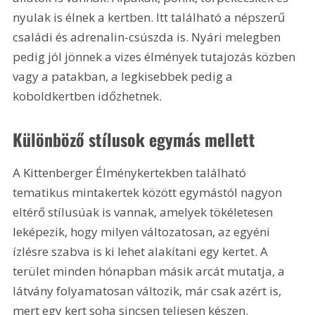
nyulak is élnek a kertben. Itt található a népszerű 
családi és adrenalin-csúszda is. Nyári melegben 
pedig jól jönnek a vizes élmények tutajozás közben 
vagy a patakban, a legkisebbek pedig a 
koboldkertben időzhetnek.
Különböző stílusok egymás mellett
A Kittenberger Élménykertekben található 
tematikus mintakertek között egymástól nagyon 
eltérő stílusúak is vannak, amelyek tökéletesen 
leképezik, hogy milyen változatosan, az egyéni 
ízlésre szabva is ki lehet alakítani egy kertet. A 
terület minden hónapban másik arcát mutatja, a 
látvány folyamatosan változik, már csak azért is, 
mert egy kert soha sincsen teljesen készen.