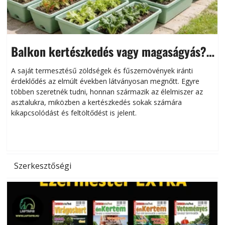
Balkon kertészkedés vagy magaságyás?
Helytakarékos kertészkedés
A saját termesztésű zöldségek és fűszernövények iránti
érdeklődés az elmúlt években látványosan megnőtt. Egyre
többen szeretnék tudni, honnan származik az élelmiszer az
l
asztalukra, miközben a kertészkedés sokak számára
kikapcsolódást és feltöltődést is jelent.
é
d
Szerkesztőségi