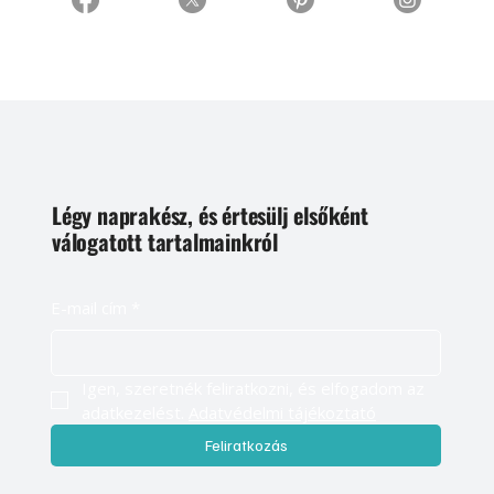
Légy naprakész, és értesülj elsőként
válogatott tartalmainkról
E-mail cím
*
Igen, szeretnék feliratkozni, és elfogadom az 
adatkezelést. 
Adatvédelmi tájékoztató
Feliratkozás