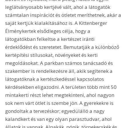
leglátványosabb kertjévé vált, ahol a látogatók 
számtalan inspirációt és ötletet meríthetnek, akár a 
saját kertjük kialakításához is. A Kittenberger 
Élménykertek elsődleges célja, hogy a 
látogatókban felkeltse a kertészet iránti 
érdeklődést és szeretetet. Bemutatják a különböző 
kertépítési stílusokat, növényeket és kerti 
megoldásokat. A parkban számos tanácsadó és 
szakember is rendelkezésre áll, akik segítenek a 
látogatóknak a kertészkedéssel kapcsolatos 
kérdésekben eligazodni. A területen több mint 50 
mintakerti részt lehet megtekinteni, ahol nagyon 
sok nem várt ötlet is szembe jön. A gyerekekre is 
gondoltak a tervezéskor; egyedülálló a nagy 
kalandkert és van egy olyan parasztudvar, ahol 
állatok is vannak. Alpakák, pónik, törpekecskék és 