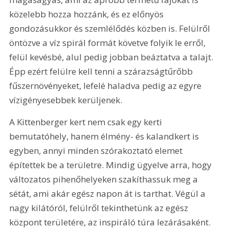
közelebb hozza hozzánk, és ez előnyös 
gondozásukkor és szemlélődés közben is. Felülről 
öntözve a víz spirál formát követve folyik le erről, 
felül kevésbé, alul pedig jobban beáztatva a talajt. 
Épp ezért felülre kell tenni a szárazságtűrőbb 
fűszernövényeket, lefelé haladva pedig az egyre 
vízigényesebbek kerüljenek.
A Kittenberger kert nem csak egy kerti 
bemutatóhely, hanem élmény- és kalandkert is 
egyben, annyi minden szórakoztató elemet 
építettek be a területre. Mindig ügyelve arra, hogy 
változatos pihenőhelyeken szakíthassuk meg a 
sétát, ami akár egész napon át is tarthat. Végül a 
nagy kilátóról, felülről tekinthetünk az egész 
központ területére, az inspiráló túra lezárásaként.