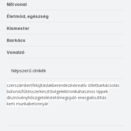
Női vonal
Életmód, egészség
Kismester
Barkács
Vonalzó
Népszerű címkék
szerszám
kert
felújítás
lakberendezés
kreatív ötlet
barkácsolás
bútor
víz
fűtés
szerkesztőség
elektronika
hasznos tippek
dísznövény
hőszigetelés
tető
megújuló energia
tisztítás
kerti munka
beton
nyár