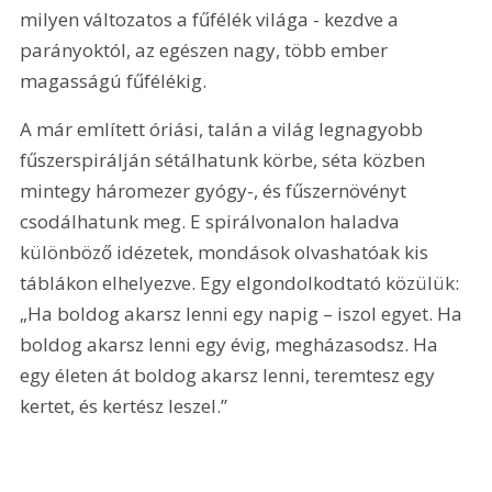
milyen változatos a fűfélék világa - kezdve a 
parányoktól, az egészen nagy, több ember 
magasságú fűfélékig.
A már említett óriási, talán a világ legnagyobb 
fűszerspirálján sétálhatunk körbe, séta közben 
mintegy háromezer gyógy-, és fűszernövényt 
csodálhatunk meg. E spirálvonalon haladva 
különböző idézetek, mondások olvashatóak kis 
táblákon elhelyezve. Egy elgondolkodtató közülük: 
„Ha boldog akarsz lenni egy napig – iszol egyet. Ha 
boldog akarsz lenni egy évig, megházasodsz. Ha 
egy életen át boldog akarsz lenni, teremtesz egy 
kertet, és kertész leszel.”