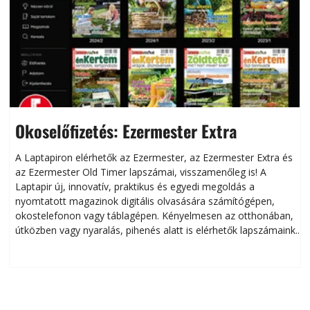
Okoselőfizetés: Ezermester Extra
A Laptapiron elérhetők az Ezermester, az Ezermester Extra és
az Ezermester Old Timer lapszámai, visszamenőleg is! A
Laptapir új, innovatív, praktikus és egyedi megoldás a
L
nyomtatott magazinok digitális olvasására számítógépen,
okostelefonon vagy táblagépen. Kényelmesen az otthonában,
útközben vagy nyaralás, pihenés alatt is elérhetők lapszámaink.
ú
Bárhol, bármikor, akár külföldön élve vagy dolgozva is
B
olvashatók az Ezermester lapszámai. A Laptapir kényelmes
megoldás, mert: – t