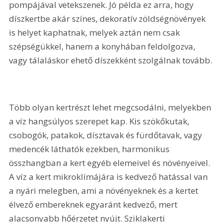
pompájával vetekszenek. Jó példa ez arra, hogy 
díszkertbe akár színes, dekoratív zöldségnövények 
is helyet kaphatnak, melyek aztán nem csak 
szépségükkel, hanem a konyhában feldolgozva, 
vagy tálaláskor ehető díszekként szolgálnak tovább.
Több olyan kertrészt lehet megcsodálni, melyekben 
a víz hangsúlyos szerepet kap. Kis szökőkutak, 
csobogók, patakok, dísztavak és fürdőtavak, vagy 
medencék láthatók ezekben, harmonikus 
összhangban a kert egyéb elemeivel és növényeivel. 
A víz a kert mikroklímájára is kedvező hatással van 
a nyári melegben, ami a növényeknek és a kertet 
élvező embereknek egyaránt kedvező, mert 
alacsonyabb hőérzetet nyújt. Sziklakerti 