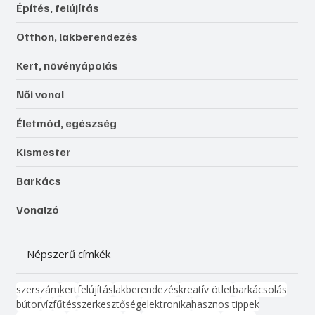
Építés, felújítás
Otthon, lakberendezés
Kert, növényápolás
Női vonal
Életmód, egészség
Kismester
Barkács
Vonalzó
Népszerű címkék
szerszám
kert
felújítás
lakberendezés
kreatív ötlet
barkácsolás
bútor
víz
fűtés
szerkesztőség
elektronika
hasznos tippek