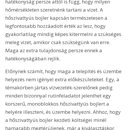
hatékonyság persze attól is függ, hogy milyen 
hőmérsékleten szeretnénk tartani a vizet. A 
hőszivattyús bojler kapcsán természetesen a 
legfontosabb hozzáadott érték az lesz, hogy 
gyakorlatilag mindig képes kitermelni a szükséges 
meleg vizet, amikor csak szükségünk van erre. 
Maga az extra tulajdonság persze ennek a 
hatékonyságában rejlik.
Előnynek számít, hogy maga a telepítés és üzembe 
helyezés nem igényel extra előkészületeket. Egy, a 
témakörben jártas vízvezeték-szerelőnek pedig 
minden bizonnyal rutinfeladatot jelenthet egy 
korszerű, monoblokkos hőszivattyús bojlert a 
helyére illeszteni, és üzembe helyezni. Ahhoz, hogy 
a hőszivattyús bojler kezdeti költségei minél 
hamarabb megtérüljenek, már a kiválasztáskor 