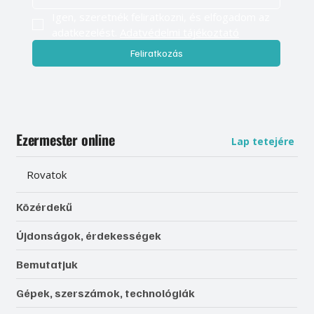
Igen, szeretnék feliratkozni, és elfogadom az 
adatkezelést. 
Adatvédelmi tájékoztató
Feliratkozás
Ezermester online
Lap tetejére
Rovatok
Közérdekű
Újdonságok, érdekességek
Bemutatjuk
Gépek, szerszámok, technológiák