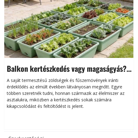
Balkon kertészkedés vagy magaságyás?
Helytakarékos kertészkedés
A saját termesztésű zöldségek és fűszernövények iránti
érdeklődés az elmúlt években látványosan megnőtt. Egyre
többen szeretnék tudni, honnan származik az élelmiszer az
l
asztalukra, miközben a kertészkedés sokak számára
kikapcsolódást és feltöltődést is jelent.
é
d