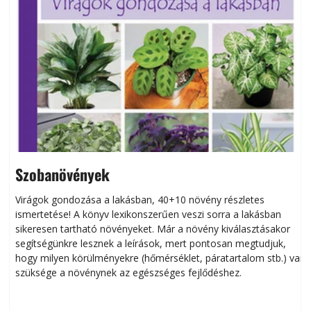
Szobanövények
Virágok gondozása a lakásban, 40+10 növény részletes
ismertetése! A könyv lexikonszerűen veszi sorra a lakásban
s
sikeresen tart­ha­tó növényeket. Már a növény kiválasztásakor
h
segítségünkre lesznek a leírások, mert pontosan megtudjuk,
k
hogy milyen körülményekre (hőmérséklet, páratartalom stb.) van
szüksége a növénynek az egészséges fejlődéshez.
t