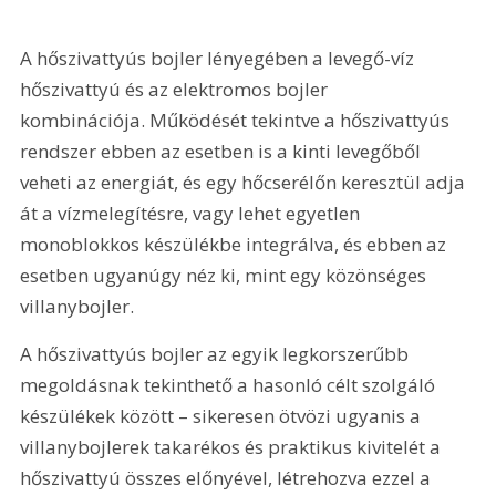
A hőszivattyús bojler lényegében a levegő-víz 
hőszivattyú és az elektromos bojler 
kombinációja. Működését tekintve a hőszivattyús 
rendszer ebben az esetben is a kinti levegőből 
veheti az energiát, és egy hőcserélőn keresztül adja 
át a vízmelegítésre, vagy lehet egyetlen 
monoblokkos készülékbe integrálva, és ebben az 
esetben ugyanúgy néz ki, mint egy közönséges 
villanybojler.
A hőszivattyús bojler az egyik legkorszerűbb 
megoldásnak tekinthető a hasonló célt szolgáló 
készülékek között – sikeresen ötvözi ugyanis a 
villanybojlerek takarékos és praktikus kivitelét a 
hőszivattyú összes előnyével, létrehozva ezzel a 