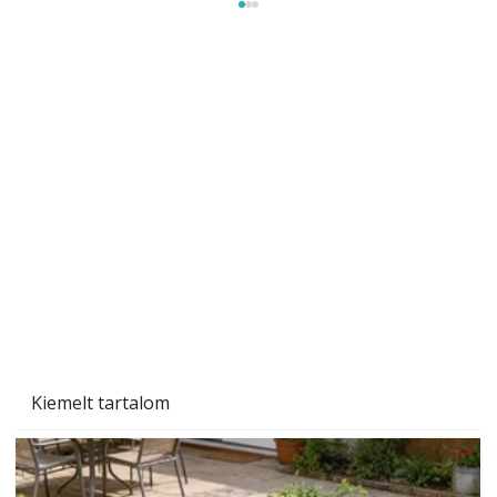
A varrógép és a varrás
Kiemelt tartalom