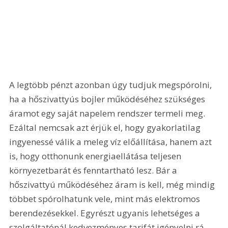
A legtöbb pénzt azonban úgy tudjuk megspórolni, 
ha a hőszivattyús bojler működéséhez szükséges 
áramot egy saját napelem rendszer termeli meg. 
Ezáltal nemcsak azt érjük el, hogy gyakorlatilag 
ingyenessé válik a meleg víz előállítása, hanem azt 
is, hogy otthonunk energiaellátása teljesen 
környezetbarát és fenntartható lesz. Bár a 
hőszivattyú működéséhez áram is kell, még mindig 
többet spórolhatunk vele, mint más elektromos 
berendezésekkel. Egyrészt ugyanis lehetséges a 
szolgáltatónál kedvezményes tarifát igényelni rá, 