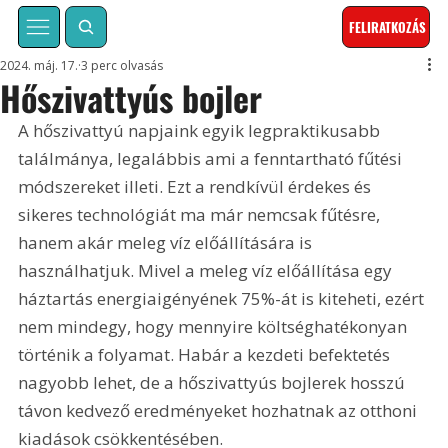
FELIRATKOZÁS
2024. máj. 17.
3 perc olvasás
Hőszivattyús bojler
A hőszivattyú napjaink egyik legpraktikusabb 
találmánya, legalábbis ami a fenntartható fűtési 
módszereket illeti. Ezt a rendkívül érdekes és 
sikeres technológiát ma már nemcsak fűtésre, 
hanem akár meleg víz előállítására is 
használhatjuk. Mivel a meleg víz előállítása egy 
háztartás energiaigényének 75%-át is kiteheti, ezért 
nem mindegy, hogy mennyire költséghatékonyan 
történik a folyamat. Habár a kezdeti befektetés 
nagyobb lehet, de a hőszivattyús bojlerek hosszú 
távon kedvező eredményeket hozhatnak az otthoni 
kiadások csökkentésében.