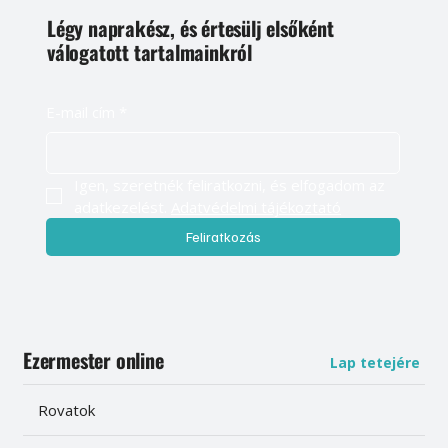
Légy naprakész, és értesülj elsőként
válogatott tartalmainkról
E-mail cím
*
Igen, szeretnék feliratkozni, és elfogadom az 
adatkezelést. 
Adatvédelmi tájékoztató
Feliratkozás
Ezermester online
Lap tetejére
Rovatok