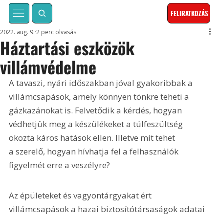
FELIRATKOZÁS
2022. aug. 9.
2 perc olvasás
Háztartási eszközök
villámvédelme
A tavaszi, nyári időszakban jóval gyakoribbak a 
villámcsapások, amely könnyen tönkre teheti a 
gázkazánokat is. Felvetődik a kérdés, hogyan 
védhetjük meg a készülékeket a túlfeszültség 
okozta káros hatások ellen. Illetve mit tehet 
a szerelő, hogyan hívhatja fel a felhasználók 
figyelmét erre a veszélyre?
Az épületeket és vagyontárgyakat ért 
villámcsapások a hazai biztosítótársaságok adatai 