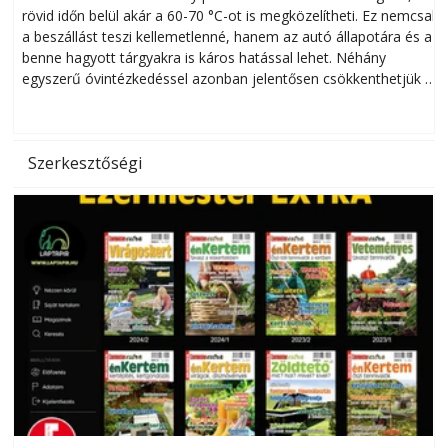
rövid időn belül akár a 60-70 °C-ot is megközelítheti. Ez nemcsak
n
a beszállást teszi kellemetlenné, hanem az autó állapotára és a
benne hagyott tárgyakra is káros hatással lehet. Néhány
egyszerű óvintézkedéssel azonban jelentősen csökkenthetjük a
hőség káros hatásait.
l
Szerkesztőségi