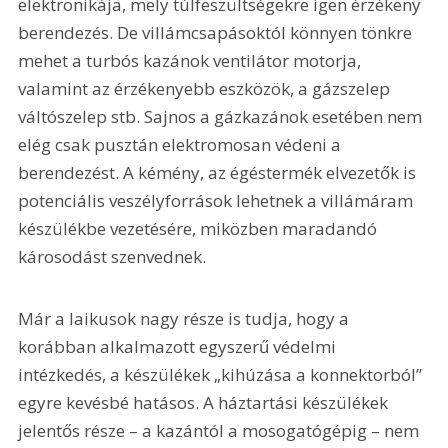
elektronikája, mely túlfeszültségekre igen érzékeny 
berendezés. De villámcsapásoktól könnyen tönkre 
mehet a turbós kazánok ventilátor motorja, 
valamint az érzékenyebb eszközök, a gázszelep 
váltószelep stb. Sajnos a gázkazánok esetében nem 
elég csak pusztán elektromosan védeni a 
berendezést. A kémény, az égéstermék elvezetők is 
potenciális veszélyforrások lehetnek a villámáram 
készülékbe vezetésére, miközben maradandó 
károsodást szenvednek. 
Már a laikusok nagy része is tudja, hogy a 
korábban alkalmazott egyszerű védelmi 
intézkedés, a készülékek „kihúzása a konnektorból” 
egyre kevésbé hatásos. A háztartási készülékek 
jelentős része – a kazántól a mosogatógépig – nem 