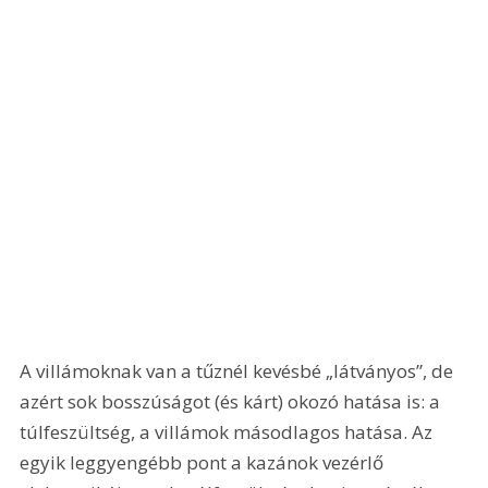
A villámoknak van a tűznél kevésbé „látványos”, de 
azért sok bosszúságot (és kárt) okozó hatása is: a 
túlfeszültség, a villámok másodlagos hatása. Az 
egyik leggyengébb pont a kazánok vezérlő 