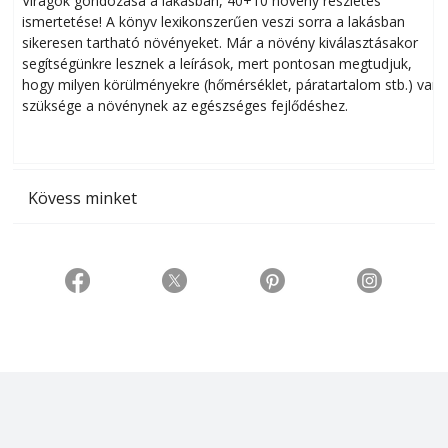
Virágok gondozása a lakásban, 40+10 növény részletes
ismertetése! A könyv lexikonszerűen veszi sorra a lakásban
s
sikeresen tart­ha­tó növényeket. Már a növény kiválasztásakor
h
segítségünkre lesznek a leírások, mert pontosan megtudjuk,
k
hogy milyen körülményekre (hőmérséklet, páratartalom stb.) van
szüksége a növénynek az egészséges fejlődéshez.
t
Kövess minket