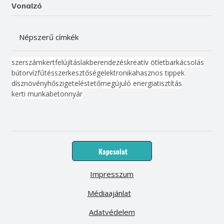
Vonalzó
Népszerű címkék
szerszám
kert
felújítás
lakberendezés
kreatív ötlet
barkácsolás
bútor
víz
fűtés
szerkesztőség
elektronika
hasznos tippek
dísznövény
hőszigetelés
tető
megújuló energia
tisztítás
kerti munka
beton
nyár
Kapcsolat
Impresszum
Médiaajánlat
Adatvédelem