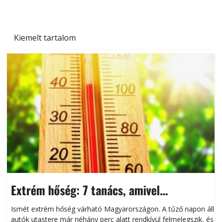
Kiemelt tartalom
Extrém hőség: 7 tanács, amivel
megóvhatjuk autónkat a nyári károktól
Ismét extrém hőség várható Magyarországon. A tűző napon álló
autók utastere már néhány perc alatt rendkívül felmelegszik, és