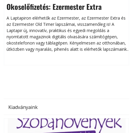
Okoselőfizetés: Ezermester Extra
A Laptapiron elérhetők az Ezermester, az Ezermester Extra és
az Ezermester Old Timer lapszámai, visszamenőleg is! A
Laptapir új, innovatív, praktikus és egyedi megoldás a
L
nyomtatott magazinok digitális olvasására számítógépen,
okostelefonon vagy táblagépen. Kényelmesen az otthonában,
útközben vagy nyaralás, pihenés alatt is elérhetők lapszámaink.
ú
Bárhol, bármikor, akár külföldön élve vagy dolgozva is
B
olvashatók az Ezermester lapszámai. A Laptapir kényelmes
megoldás, mert: – t
Kiadványaink