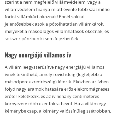
szerint a nem megfelelő villámvédelem, vagy a 
villámvédelem hiánya miatt évente több százmillió 
forint villámkárt okoznak! Ennél sokkal 
jelentősebbek azok a pótolhatatlan villámkárok, 
melyeket a másodlagos villámhatások okoznak, és 
sokszor pénzben ki sem fejezhetőek.
Nagy energiájú villamos ív
A villám leegyszerűsítve nagy energiájú villamos 
ívnek tekinthető, amely rövid ideig (legfeljebb a 
másodperc ezredrészéig) létezik. Eközben az ívben 
folyó nagy áramok hatására erős elektromágneses 
erőtér keletkezik, és az ív néhány centiméteres 
környezete több ezer fokra hevül. Ha a villám egy 
kéménybe csap, a kémény valószínűleg szétrobban, 