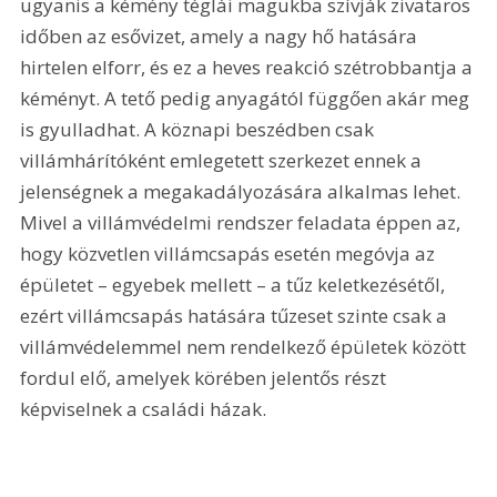
ugyanis a kémény téglái magukba szívják zivataros 
időben az esővizet, amely a nagy hő hatására 
hirtelen elforr, és ez a heves reakció szétrobbantja a 
kéményt. A tető pedig anyagától függően akár meg 
is gyulladhat. A köznapi beszédben csak 
villámhárítóként emlegetett szerkezet ennek a 
jelenségnek a megakadályozására alkalmas lehet. 
Mivel a villámvédelmi rendszer feladata éppen az, 
hogy közvetlen villámcsapás esetén megóvja az 
épületet – egyebek mellett – a tűz keletkezésétől, 
ezért villámcsapás hatására tűzeset szinte csak a 
villámvédelemmel nem rendelkező épületek között 
fordul elő, amelyek körében jelentős részt 
képviselnek a családi házak.