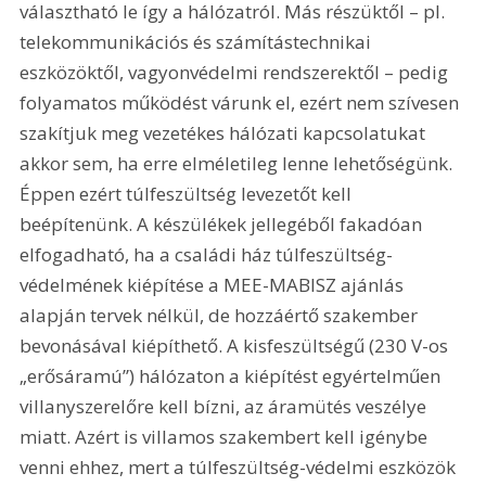
választható le így a hálózatról. Más részüktől – pl. 
telekommunikációs és számítástechnikai 
eszközöktől, vagyonvédelmi rendszerektől – pedig 
folyamatos működést várunk el, ezért nem szívesen 
szakítjuk meg vezetékes hálózati kapcsolatukat 
akkor sem, ha erre elméletileg lenne lehetőségünk. 
Éppen ezért túlfeszültség levezetőt kell 
beépítenünk. A készülékek jellegéből fakadóan 
elfogadható, ha a családi ház túlfeszültség-
védelmének kiépítése a MEE-MABISZ ajánlás 
alapján tervek nélkül, de hozzáértő szakember 
bevonásával kiépíthető. A kisfeszültségű (230 V-os 
„erősáramú”) hálózaton a kiépítést egyértelműen 
villanyszerelőre kell bízni, az áramütés veszélye 
miatt. Azért is villamos szakembert kell igénybe 
venni ehhez, mert a túlfeszültség-védelmi eszközök 