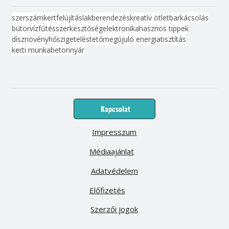
szerszám
kert
felújítás
lakberendezés
kreatív ötlet
barkácsolás
bútor
víz
fűtés
szerkesztőség
elektronika
hasznos tippek
dísznövény
hőszigetelés
tető
megújuló energia
tisztítás
kerti munka
beton
nyár
Kapcsolat
Impresszum
Médiaajánlat
Adatvédelem
Előfizetés
Szerzői jogok