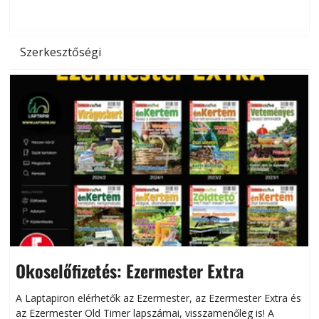
d
Szerkesztőségi
Okoselőfizetés: Ezermester Extra
A Laptapiron elérhetők az Ezermester, az Ezermester Extra és
az Ezermester Old Timer lapszámai, visszamenőleg is! A