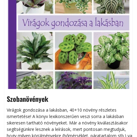
Szobanövények
Virágok gondozása a lakásban, 40+10 növény részletes
ismertetése! A könyv lexikonszerűen veszi sorra a lakásban
s
sikeresen tart­ha­tó növényeket. Már a növény kiválasztásakor
h
segítségünkre lesznek a leírások, mert pontosan megtudjuk,
k
hogy milyen körülményekre (hőmérséklet, páratartalom stb.) van