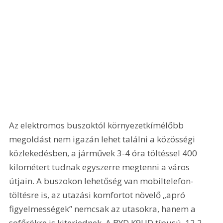
Az elektromos buszoktól környezetkímélőbb 
megoldást nem igazán lehet találni a közösségi 
közlekedésben, a járművek 3-4 óra töltéssel 400 
kilométert tudnak egyszerre megtenni a város 
útjain. A buszokon lehetőség van mobiltelefon-
töltésre is, az utazási komfortot növelő „apró 
figyelmességek” nemcsak az utasokra, hanem a 
sofőrökre is kiterjednek. A BYD K9UD típusú, 12,2 