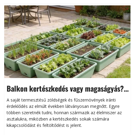
Balkon kertészkedés vagy magaságyás?
Helytakarékos kertészkedés
A saját termesztésű zöldségek és fűszernövények iránti
érdeklődés az elmúlt években látványosan megnőtt. Egyre
többen szeretnék tudni, honnan származik az élelmiszer az
l
asztalukra, miközben a kertészkedés sokak számára
kikapcsolódást és feltöltődést is jelent.
é