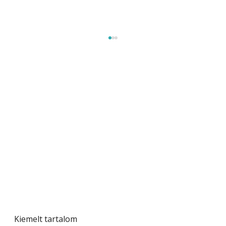
Sci-fibe illő repülő
Kiemelt tartalom