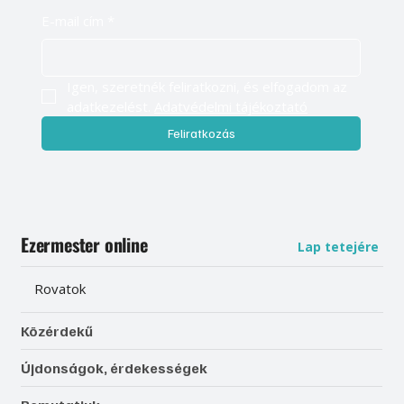
E-mail cím
*
Igen, szeretnék feliratkozni, és elfogadom az 
adatkezelést. 
Adatvédelmi tájékoztató
Feliratkozás
Ezermester online
Lap tetejére
Rovatok
Közérdekű
Újdonságok, érdekességek