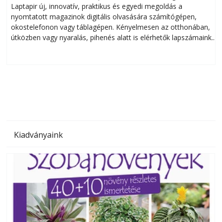
Laptapir új, innovatív, praktikus és egyedi megoldás a
L
nyomtatott magazinok digitális olvasására számítógépen,
okostelefonon vagy táblagépen. Kényelmesen az otthonában,
útközben vagy nyaralás, pihenés alatt is elérhetők lapszámaink.
ú
Bárhol, bármikor, akár külföldön élve vagy dolgozva is
B
olvashatók az Ezermester lapszámai. A Laptapir kényelmes
megoldás, mert: – t
Kiadványaink