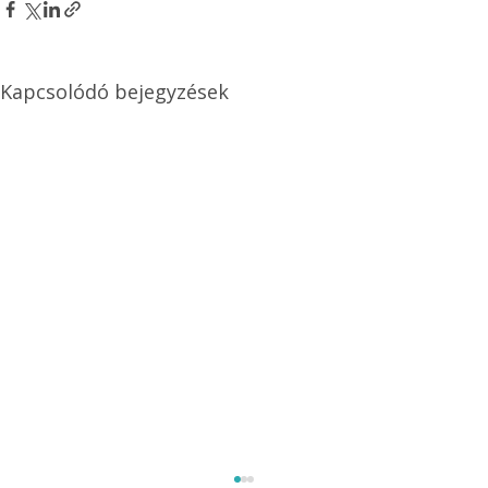
A cikk az Ezermester alábbi nyomtatott 
lapszámában érhető el: 2008/november.
kert
kerítés
Kert, növényápolás
Kapcsolódó bejegyzések