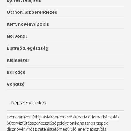
Rovatok
Közérdekű
Újdonságok, érdekességek
Bemutatjuk
Gépek, szerszámok, technológiák
Építés, felújítás
Otthon, lakberendezés
Kert, növényápolás
Női vonal
Életmód, egészség