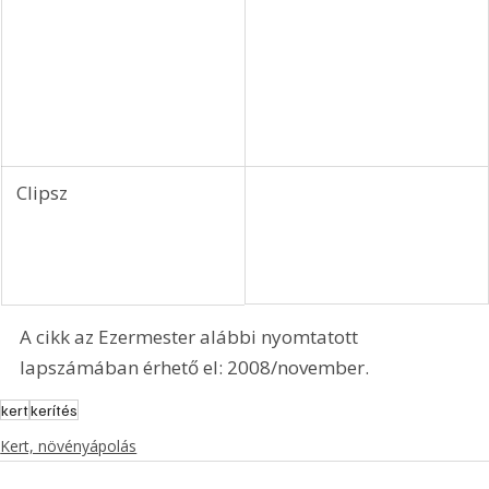
A kerítésfeszítéshez használatos 
legfontosabb szerszámok és eszközök;
 Klipszelő fogó, 
 Clipsz 