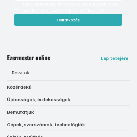
Légy naprakész, és értesülj elsőként
válogatott tartalmainkról
E-mail cím
*
Igen, szeretnék feliratkozni, és elfogadom az 
adatkezelést. 
Adatvédelmi tájékoztató
Feliratkozás
Ezermester online
Lap tetejére