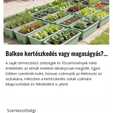
Szárazság a kertben – az aszály hatása a
növényekre és a védekezés lehetőségei
Kiemelt tartalom