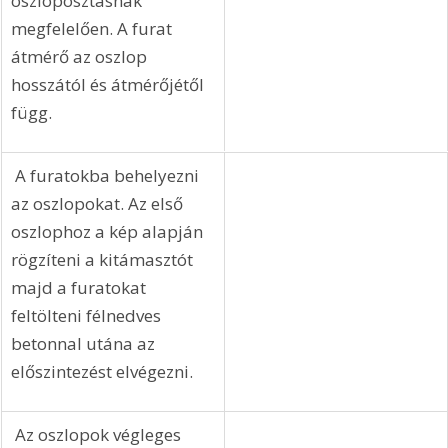
oszloposztásnak 
megfelelően. A furat 
átmérő az oszlop 
hosszától és átmérőjétől 
függ.
 A furatokba behelyezni 
az oszlopokat. Az első 
oszlophoz a kép alapján 
rögzíteni a kitámasztót 
majd a furatokat 
feltölteni félnedves 
betonnal utána az 
előszintezést elvégezni.
 Az oszlopok végleges 