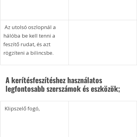
tartóbilincsbe, és 
megkezdődhet a háló 
kitekerése majd a vezető 
drótra történő 
felhelyezése.
 Ezt folytatni kell az 
utolsó oszlopig.
 Az utolsó oszlopnál a 
hálóba be kell tenni a 
feszítő rudat, és azt 
rögzíteni a bilincsbe.