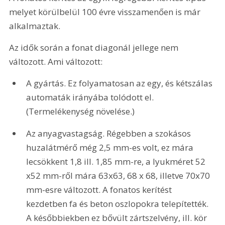
melyet körülbelül 100 évre visszamenően is már 
alkalmaztak.
Az idők során a fonat diagonál jellege nem 
változott. Ami változott:
A gyártás. Ez folyamatosan az egy, és kétszálas 
automaták irányába tolódott el. 
(Termelékenység növelése.)
Az anyagvastagság. Régebben a szokásos 
huzalátmérő még 2,5 mm-es volt, ez mára 
lecsökkent 1,8 ill. 1,85 mm-re, a lyukméret 52 
x52 mm-ről mára 63x63, 68 x 68, illetve 70x70 
mm-esre változott. A fonatos kerítést 
kezdetben fa és beton oszlopokra telepítették. 
A későbbiekben ez bővült zártszelvény, ill. kör 