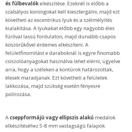
és fülbevalók
 elkészítése. Ezeknél is előbb a 
szabályos korongokat kell kiesztergálni, majd ezt 
követheti az excentrikus lyuk és a szélmélyítés 
kialakítása. A lyukakat előbb egy nagyobb éles 
fúróval lassú fordulaton, majd durvább csapos 
köszörűkővel érdemes elkészíteni. A 
felületfinomítást e daraboknál is egyre finomabb 
csiszolóanyagokat használva lehet elérni, ügyelve 
arra, hogy a széleken a kontúrok határozottak, 
élesek maradjanak. Ezt követheti a felületek 
lakkozása, majd szükség esetén fényesre 
polírozása.
A 
cseppformájú vagy ellipszis alakú
 medálok 
elkészítéséhez 5-8 mm vastagságú falapok 