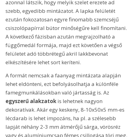
azonnal látszik, hogy melyik szelet erezete ad 
szebb, egyedibb mintázatot. A lapka felületét 
ezután fokozatosan egyre finomabb szemcséjű 
csiszolópapírral bútor minőségűre kell finomítani. 
A következő fázisban azután megrajzolható a 
függőmedál formája, majd ezt követően a végső 
felületet adó többrétegű akril lakkbevonat 
elkészítésére lehet sort keríteni.
A formát nemcsak a faanyag mintázata alapján 
lehet eldönteni, ezt befolyásolhatja a különféle 
famegmunkálásokban való jártasság is. Az 
egyszerű alakzatok
 is lehetnek nagyon 
dekoratívak. Akár egy keskeny, 8-10x50x5 mm-es 
lécdarab is lehet impozáns, ha pl. a szélesebb 
lapját néhány 2-3 mm átmérőjű sárga, vörösréz 
vagy és alumíniumcsap fémes csillogása töri meg. 