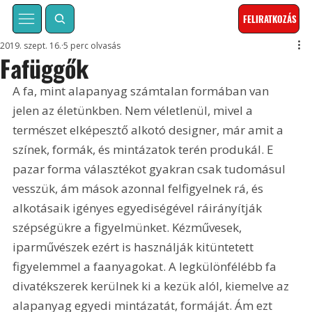
FELIRATKOZÁS
2019. szept. 16.
5 perc olvasás
Fafüggők
A fa, mint alapanyag számtalan formában van 
jelen az életünkben. Nem véletlenül, mivel a 
természet elképesztő alkotó designer, már amit a 
színek, formák, és mintázatok terén produkál. E 
pazar forma választékot gyakran csak tudomásul 
vesszük, ám mások azonnal felfigyelnek rá, és 
alkotásaik igényes egyediségével ráirányítják 
szépségükre a figyelmünket. Kézművesek, 
iparművészek ezért is használják kitüntetett 
figyelemmel a faanyagokat. A legkülönfélébb fa 
divatékszerek kerülnek ki a kezük alól, kiemelve az 
alapanyag egyedi mintázatát, formáját. Ám ezt 