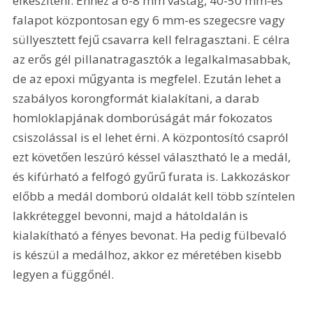
elkészíteni. Ehhez a 6-8 mm vastag, 40-50 mm-es 
falapot központosan egy 6 mm-es szegecsre vagy 
süllyesztett fejű csavarra kell felragasztani. E célra 
az erős gél pillanatragasztók a legalkalmasabbak, 
de az epoxi műgyanta is megfelel. Ezután lehet a 
szabályos korongformát kialakítani, a darab 
homloklapjának domborúságát már fokozatos 
csiszolással is el lehet érni. A központosító csapról 
ezt követően leszúró késsel választható le a medál, 
és kifúrható a felfogó gyűrű furata is. Lakkozáskor 
előbb a medál domború oldalát kell több színtelen 
lakkréteggel bevonni, majd a hátoldalán is 
kialakítható a fényes bevonat. Ha pedig fülbevaló 
is készül a medálhoz, akkor ez méretében kisebb 
legyen a függőnél.