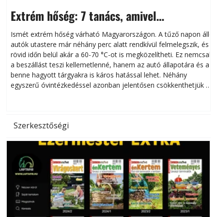
Extrém hőség: 7 tanács, amivel
megóvhatjuk autónkat a nyári károktól
Ismét extrém hőség várható Magyarországon. A tűző napon álló
autók utastere már néhány perc alatt rendkívül felmelegszik, és
rövid időn belül akár a 60-70 °C-ot is megközelítheti. Ez nemcsak
n
a beszállást teszi kellemetlenné, hanem az autó állapotára és a
benne hagyott tárgyakra is káros hatással lehet. Néhány
egyszerű óvintézkedéssel azonban jelentősen csökkenthetjük a
hőség káros hatásait.
l
Szerkesztőségi