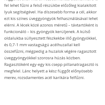
fel lehet fűzni a felső részükbe előzőleg kialakított 
lyuk segítségével. Ha díszesebb forma a cél, akkor 
ezt kis színes üveggyöngyök felhasználásával lehet 
elérni. A lécek közé azonos méretű – távtartóként is 
funkcionáló – kis gyöngyök kerüljenek. A külső 
oldalukba süllyesztett fészkekbe illő gyöngyökkel, 
és 0,7-1 mm vastagságú acélhuzallal kell 
összefűzni, mégpedig a huzalok végére ragasztott 
üveggyöngyökkel szorosra húzás közben. 
Ragasztóként egy-egy kis csepp pillanatragasztó is 
megfelel. Lánc helyett a kész függőt előnyösebb 
merev, rozsdamentes acél karikára felfűzni.