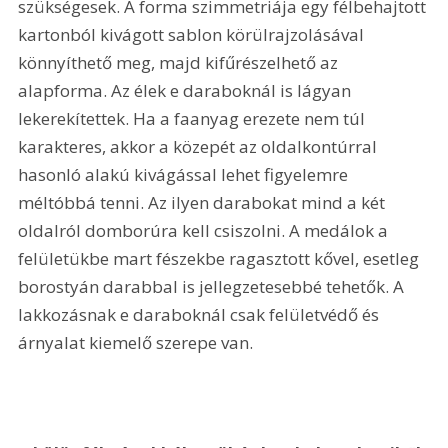
szükségesek. A forma szimmetriája egy félbehajtott 
kartonból kivágott sablon körülrajzolásával 
könnyíthető meg, majd kifűrészelhető az 
alapforma. Az élek e daraboknál is lágyan 
lekerekítettek. Ha a faanyag erezete nem túl 
karakteres, akkor a közepét az oldalkontúrral 
hasonló alakú kivágással lehet figyelemre 
méltóbbá tenni. Az ilyen darabokat mind a két 
oldalról domborúra kell csiszolni. A medálok a 
felületükbe mart fészekbe ragasztott kővel, esetleg 
borostyán darabbal is jellegzetesebbé tehetők. A 
lakkozásnak e daraboknál csak felületvédő és 
árnyalat kiemelő szerepe van.