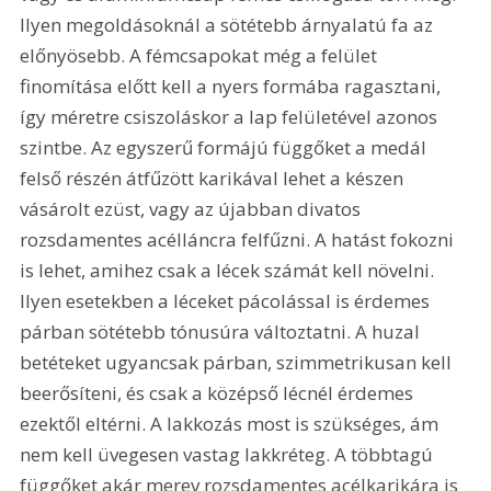
Ilyen megoldásoknál a sötétebb árnyalatú fa az 
előnyösebb. A fémcsapokat még a felület 
finomítása előtt kell a nyers formába ragasztani, 
így méretre csiszoláskor a lap felületével azonos 
szintbe. Az egyszerű formájú függőket a medál 
felső részén átfűzött karikával lehet a készen 
vásárolt ezüst, vagy az újabban divatos 
rozsdamentes acélláncra felfűzni. A hatást fokozni 
is lehet, amihez csak a lécek számát kell növelni. 
Ilyen esetekben a léceket pácolással is érdemes 
párban sötétebb tónusúra változtatni. A huzal 
betéteket ugyancsak párban, szimmetrikusan kell 
beerősíteni, és csak a középső lécnél érdemes 
ezektől eltérni. A lakkozás most is szükséges, ám 
nem kell üvegesen vastag lakkréteg. A többtagú 
függőket akár merev rozsdamentes acélkarikára is 