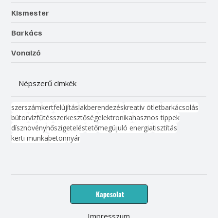
Kismester
Barkács
Vonalzó
Népszerű címkék
szerszám
kert
felújítás
lakberendezés
kreatív ötlet
barkácsolás
bútor
víz
fűtés
szerkesztőség
elektronika
hasznos tippek
dísznövény
hőszigetelés
tető
megújuló energia
tisztítás
kerti munka
beton
nyár
Kapcsolat
Impresszum