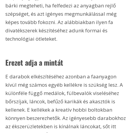
bárki megteheti, ha felfedezi az anyagban rejlő 
szépséget, és azt igényes megmunkálással még 
képes tovább fokozni. Az alábbiakban ilyen fa 
divatékszerek készítéséhez adunk formai és 
technológiai ötleteket.
Erezet adja a mintát
E darabok elkészítéséhez azonban a faanyagon 
kívül még számos egyéb kellékre is szükség lesz. A 
különféle függő medálok, fülbevalók viseléséhez 
bőrszíjak, láncok, befűző karikák és akasztók is 
kellenek. E kellékek a kreatív hobbi boltokban 
könnyen beszerezhetők. Az igényesebb darabokhoz 
az ékszerüzletekben is kínálnak láncokat, sőt itt 