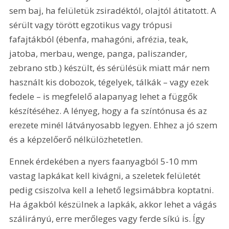
sem baj, ha felületük zsiradéktól, olajtól átitatott. A 
sérült vagy törött egzotikus vagy trópusi 
fafajtákból (ébenfa, mahagóni, afrézia, teak, 
jatoba, merbau, wenge, panga, paliszander, 
zebrano stb.) készült, és sérülésük miatt már nem 
használt kis dobozok, tégelyek, tálkák – vagy ezek 
fedele – is megfelelő alapanyag lehet a függők 
készítéséhez. A lényeg, hogy a fa színtónusa és az 
erezete minél látványosabb legyen. Ehhez a jó szem 
és a képzelőerő nélkülözhetetlen.
Ennek érdekében a nyers faanyagból 5-10 mm 
vastag lapkákat kell kivágni, a szeletek felületét 
pedig csiszolva kell a lehető legsimábbra koptatni. 
Ha ágakból készülnek a lapkák, akkor lehet a vágás 
szálirányú, erre merőleges vagy ferde síkú is. Így 