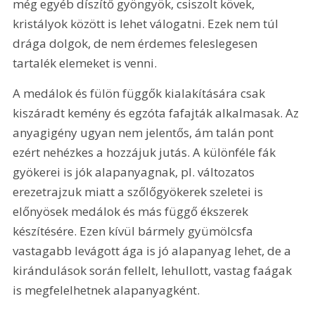
még egyéb díszítő gyöngyök, csiszolt kövek, 
kristályok között is lehet válogatni. Ezek nem túl 
drága dolgok, de nem érdemes feleslegesen 
tartalék elemeket is venni.
A medálok és fülön függők kialakítására csak 
kiszáradt kemény és egzóta fafajták alkalmasak. Az 
anyagigény ugyan nem jelentős, ám talán pont 
ezért nehézkes a hozzájuk jutás. A különféle fák 
gyökerei is jók alapanyagnak, pl. változatos 
erezetrajzuk miatt a szőlőgyökerek szeletei is 
előnyösek medálok és más függő ékszerek 
készítésére. Ezen kívül bármely gyümölcsfa 
vastagabb levágott ága is jó alapanyag lehet, de a 
kirándulások során fellelt, lehullott, vastag faágak 
is megfelelhetnek alapanyagként.