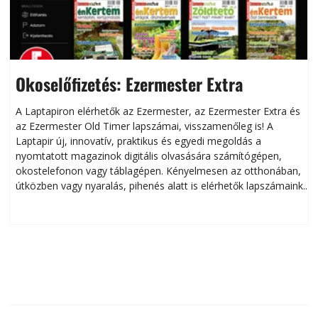
Okoselőfizetés: Ezermester Extra
A Laptapiron elérhetők az Ezermester, az Ezermester Extra és
az Ezermester Old Timer lapszámai, visszamenőleg is! A
Laptapir új, innovatív, praktikus és egyedi megoldás a
L
nyomtatott magazinok digitális olvasására számítógépen,
okostelefonon vagy táblagépen. Kényelmesen az otthonában,
útközben vagy nyaralás, pihenés alatt is elérhetők lapszámaink.
ú
Bárhol, bármikor, akár külföldön élve vagy dolgozva is
B
olvashatók az Ezermester lapszámai. A Laptapir kényelmes
megoldás, mert: – t