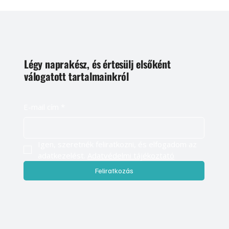
Légy naprakész, és értesülj elsőként
válogatott tartalmainkról
E-mail cím
*
Igen, szeretnék feliratkozni, és elfogadom az 
adatkezelést. 
Adatvédelmi tájékoztató
Feliratkozás