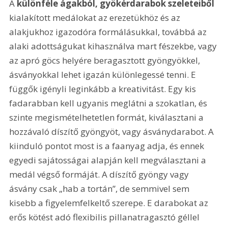
A 
különféle ágakból, gyökérdarabok szeleteiből
kialakított medálokat az erezetükhöz és az 
alakjukhoz igazodóra formálásukkal, továbbá az 
alaki adottságukat kihasználva mart fészekbe, vagy 
az apró göcs helyére beragasztott gyöngyökkel, 
ásványokkal lehet igazán különlegessé tenni. E 
függők igényli leginkább a kreativitást. Egy kis 
fadarabban kell ugyanis meglátni a szokatlan, és 
szinte megismételhetetlen formát, kiválasztani a 
hozzávaló díszítő gyöngyöt, vagy ásványdarabot. A 
kiinduló pontot most is a faanyag adja, és ennek 
egyedi sajátosságai alapján kell megválasztani a 
medál végső formáját. A díszítő gyöngy vagy 
ásvány csak „hab a tortán”, de semmivel sem 
kisebb a figyelemfelkeltő szerepe. E darabokat az 
erős kötést adó flexibilis pillanatragasztó géllel 