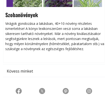
Szobanövények
Virágok gondozása a lakásban, 40+10 növény részletes
ismertetése! A könyv lexikonszerűen veszi sorra a lakásban
s
sikeresen tart­ha­tó növényeket. Már a növény kiválasztásakor
h
segítségünkre lesznek a leírások, mert pontosan megtudjuk,
k
hogy milyen körülményekre (hőmérséklet, páratartalom stb.) van
szüksége a növénynek az egészséges fejlődéshez.
t
Kövess minket