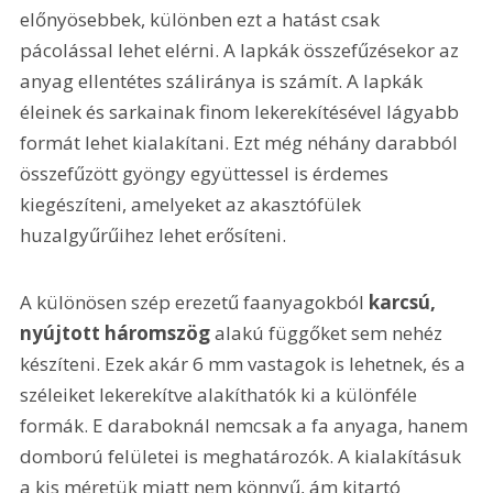
előnyösebbek, különben ezt a hatást csak 
pácolással lehet elérni. A lapkák összefűzésekor az 
anyag ellentétes száliránya is számít. A lapkák 
éleinek és sarkainak finom lekerekítésével lágyabb 
formát lehet kialakítani. Ezt még néhány darabból 
összefűzött gyöngy együttessel is érdemes 
kiegészíteni, amelyeket az akasztófülek 
huzalgyűrűihez lehet erősíteni.
A különösen szép erezetű faanyagokból 
karcsú, 
nyújtott háromszög
 alakú függőket sem nehéz 
készíteni. Ezek akár 6 mm vastagok is lehetnek, és a 
széleiket lekerekítve alakíthatók ki a különféle 
formák. E daraboknál nemcsak a fa anyaga, hanem 
domború felületei is meghatározók. A kialakításuk 
a kis méretük miatt nem könnyű, ám kitartó 