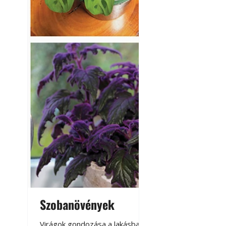
Szobanövények
Virágoskert: k
teraszon, laká
Virágok gondozása a lakásban,