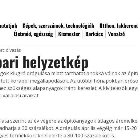
utatjuk
Gépek, szerszámok, technológiák
Otthon, lakberen
Életmód, egészség
Kismester
Barkács
Vonalzó
erc olvasás
pari helyzetkép
gok kiugró drágulása miatt tarthatatlanokká válnak az épít
kötött korábbi megállapodások. Az utóbbi hónapokban erősö
ez szükséges alapanyagok iránti kereslet. A kivitelezők egy
 vállalási áraikat.
lata szerint az év végére az építőanyagok átlagos áremelked
dhatja a 30 százalékot. A drágulás április végéig már 15-20 
gyes termékköröknél elérte a 80-100 százalékot is.