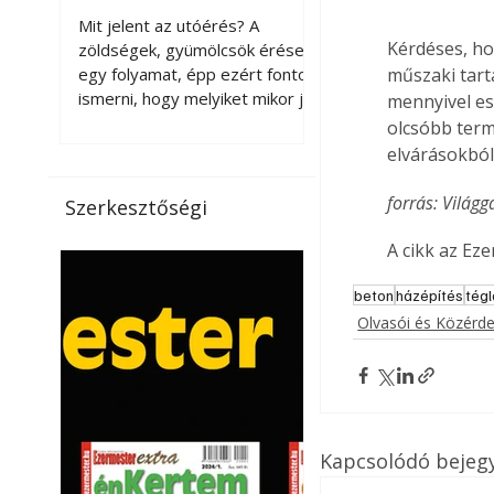
érnek tovább leszedés
Mit jelent az utóérés? A
után?
Kérdéses, ho
zöldségek, gyümölcsök érése
egy folyamat, épp ezért fontos
műszaki tart
ismerni, hogy melyiket mikor jó
mennyivel es
leszedni. Meg kell különböztetni
olcsóbb termé
a gazdasági és a biológiai
elvárásokból
érettséget. Például a
paradicsomot sokszor
forrás: Világ
Szerkesztőségi
gazdasági érettségben, azaz
félig éretten szedik le, ezután
A cikk az Ez
utaztatják hosszan, és még
pulton tartható kell legyen.
beton
házépítés
tégl
Utóérik eközben, de nem lesz
Olvasói és Közérd
olyan ízű, mint amit a saját
kertünkben, biológiai
érettségben szedünk le. Teljes
érettségben szedve nem
tárolható h
Kapcsolódó bejeg