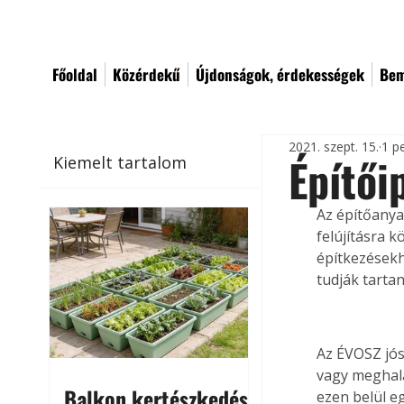
Főoldal
Közérdekű
Újdonságok, érdekességek
Bem
2021. szept. 15.
1 p
Építői
Kiemelt tartalom
Az építőanya
felújításra 
építkezésekh
tudják tartani
Az ÉVOSZ jós
vagy meghala
Balkon kertészkedés
ezen belül e