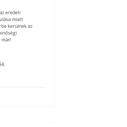
z eredeti 
ulása miatt 
rbe kerülnek az 
minőségi 
 már!
ÁR.