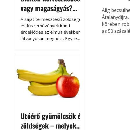
vagy magaságyás?
Alig becsülh
Helytakarékos
Átalánydíjra
A saját termesztésű zöldségek
körében robb
kertészkedés
és fűszernövények iránti
az 50 százalé
érdeklődés az elmúlt években
látványosan megnőtt. Egyre
többen szeretnék tudni, honnan
származik az élelmiszer az
asztalukra, miközben a
kertészkedés sokak számára
kikapcsolódást és feltöltődést
is jelent.
Utóérő gyümölcsök és
zöldségek – melyek