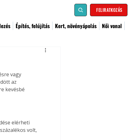
FELIRATKOZÁS
dezés
Építés, felújítás
Kert, növényápolás
Női vonal
ésre vagy 
dött az 
re kevésbé 
ése elérheti 
százalékos volt, 