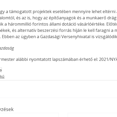
gy a támogatott projektek esetében mennyire lehet eltérni a
alomtól, és az is, hogy az építőanyagok és a munkaerő drág
ik a hárommillió forintos állami dotáció vásárlóértéke. Előté
kek, és alternatív beszerzési forrás híján le kell faragni a 
. Ebben az ügyben a Gazdasági Versenyhivatal is vizsgálódik
gazdaság
ermester alábbi nyomtatott lapszámában érhető el: 2021/NY
a
ekű
yzések