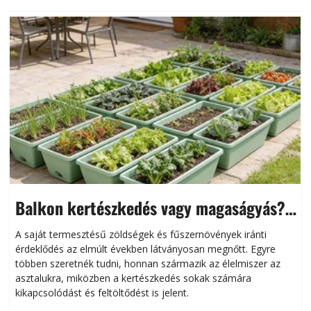
Balkon kertészkedés vagy magaságyás?
Helytakarékos kertészkedés
A saját termesztésű zöldségek és fűszernövények iránti
érdeklődés az elmúlt években látványosan megnőtt. Egyre
többen szeretnék tudni, honnan származik az élelmiszer az
l
asztalukra, miközben a kertészkedés sokak számára
kikapcsolódást és feltöltődést is jelent.
é