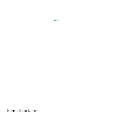
Szárazság a kertben – az aszály hatása a
növényekre és a védekezés lehetőségei
Kiemelt tartalom