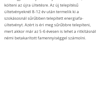
költeni az újra ültetésre. Az új telepítésű 
ültetvényeknél 8-12 év után termelik ki a 
szokásosnál sűrűbben telepített energiafa-
ültetvényt. Azért is éri meg sűrűbbre telepíteni, 
mert akkor már az 5-6 évesen is lehet a ritkításnál 
némi betakarított famennyiséggel számolni.