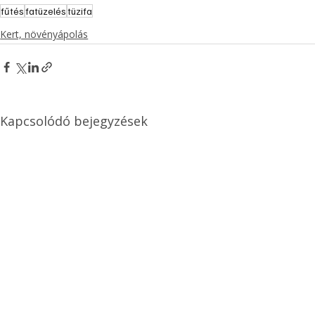
fűtés
fatüzelés
tüzifa
Kert, növényápolás
Kapcsolódó bejegyzések