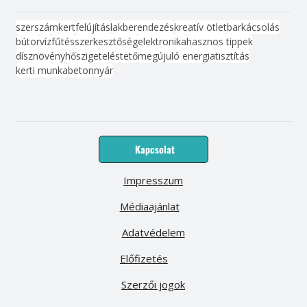
szerszám
kert
felújítás
lakberendezés
kreatív ötlet
barkácsolás
bútor
víz
fűtés
szerkesztőség
elektronika
hasznos tippek
dísznövény
hőszigetelés
tető
megújuló energia
tisztítás
kerti munka
beton
nyár
Kapcsolat
Impresszum
Médiaajánlat
Adatvédelem
Előfizetés
Szerzői jogok