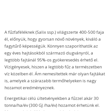
A fűzfaféléknek (Salix ssp.) világszerte 400-500 faja 
él, előnyük, hogy gyorsan növő növények, kiváló a 
fagytűrő képességük. Könnyen szaporíthatók az 
egy éves hajtásokból származó dugványról, a 
legtöbb fajtánál 95%-os gyökeresedés érhető el. 
Vízigényesek, hiszen a legtöbb fűz a természetben 
víz közelben él. Ám nemesítettek már olyan fajtákat 
is, amelyek a szárazabb termőhelyeken is nagy 
hozamot eredményeznek.
Energetikai célú ültetvényekben a fűzzel akár 30 
tonna/ha/év (300 GJ /ha/év) hozamot érhetünk el. 