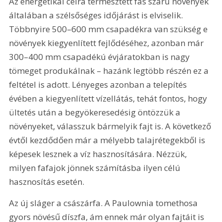
Az energetikai célra termesztett fás szárú növények 
általában a szélsőséges időjárást is elviselik. 
Többnyire 500–600 mm csapadékra van szükség e 
növények kiegyenlített fejlődéséhez, azonban már 
300–400 mm csapadékú évjáratokban is nagy 
tömeget produkálnak – hazánk legtöbb részén ez a 
feltétel is adott. Lényeges azonban a telepítés 
évében a kiegyenlített vízellátás, tehát fontos, hogy 
ültetés után a begyökeresedésig öntözzük a 
növényeket, válasszuk bármelyik fajt is. A következő 
évtől kezdődően már a mélyebb talajrétegekből is 
képesek lesznek a víz hasznosítására. Nézzük, 
milyen fafajok jönnek számításba ilyen célú 
hasznosítás esetén.
Az új sláger a császárfa. A Paulownia tomethosa 
gyors növésű díszfa, ám ennek már olyan fajtáit is 