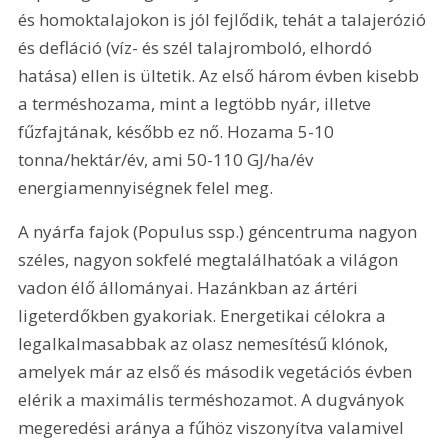
és homoktalajokon is jól fejlődik, tehát a talajerózió 
és defláció (víz- és szél talajromboló, elhordó 
hatása) ellen is ültetik. Az első három évben kisebb 
a terméshozama, mint a legtöbb nyár, illetve 
fűzfajtának, később ez nő. Hozama 5-10 
tonna/hektár/év, ami 50-110 GJ/ha/év 
energiamennyiségnek felel meg.
A nyárfa fajok (Populus ssp.) géncentruma nagyon 
széles, nagyon sokfelé megtalálhatóak a világon 
vadon élő állományai. Hazánkban az ártéri 
ligeterdőkben gyakoriak. Energetikai célokra a 
legalkalmasabbak az olasz nemesíté­sű klónok, 
amelyek már az első és második vegetációs évben 
elérik a maximális terméshozamot. A dugványok 
megeredési aránya a fűhöz viszonyítva valamivel 