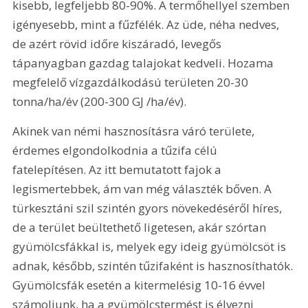
kisebb, legfeljebb 80-90%. A termőhellyel szemben 
igényesebb, mint a fűzfélék. Az üde, néha nedves, 
de azért rövid időre kiszáradó, levegős 
tápanyagban gazdag talajokat kedveli. Hozama 
megfelelő vízgazdálkodású területen 20-30 
tonna/ha/év (200-300 GJ /ha/év).
Akinek van némi hasznosításra váró területe, 
érdemes elgondolkodnia a tűzifa célú 
fatelepítésen. Az itt bemutatott fajok a 
legismertebbek, ám van még választék bőven. A 
türkesztáni szil szintén gyors növekedéséről híres, 
de a terület beültethető ligetesen, akár szórtan 
gyümölcsfákkal is, melyek egy ideig gyümölcsöt is 
adnak, később, szintén tűzifaként is hasznosíthatók. 
Gyümölcsfák esetén a kitermelésig 10-16 évvel 
számoljunk, ha a gyümölcstermést is élvezni 