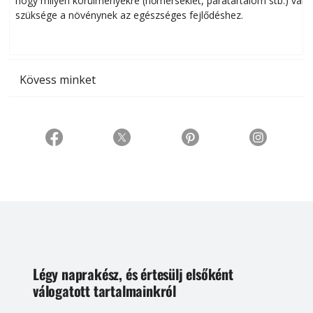
hogy milyen körülményekre (hőmérséklet, páratartalom stb.) van
szüksége a növénynek az egészséges fejlődéshez.
t
Kövess minket
Légy naprakész, és értesülj elsőként
válogatott tartalmainkról