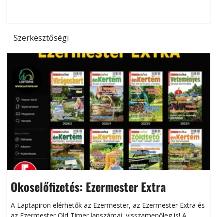
d
Szerkesztőségi
Okoselőfizetés: Ezermester Extra
A Laptapiron elérhetők az Ezermester, az Ezermester Extra és
az Ezermester Old Timer lapszámai, visszamenőleg is! A