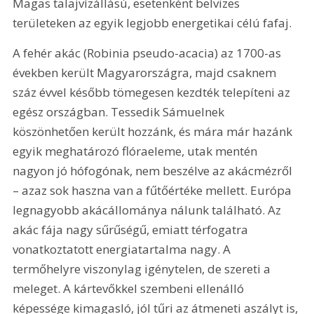
Magas talajvízállású, esetenként belvizes 
területeken az egyik legjobb energetikai célú fafaj.
A fehér akác (Robinia pseudo-acacia) az 1700-as 
években került Magyarországra, majd csaknem 
száz évvel később tömegesen kezdték telepíteni az 
egész országban. Tessedik Sámuelnek 
köszönhetően került hozzánk, és mára már hazánk 
egyik meghatározó flóraeleme, utak mentén 
nagyon jó hófogónak, nem beszélve az akácmézről 
– azaz sok haszna van a fűtőértéke mellett. Európa 
legnagyobb akácállománya nálunk található. Az 
akác fája nagy sűrűségű, emiatt térfogatra 
vonatkoztatott energiatartalma nagy. A 
termőhelyre viszonylag igénytelen, de szereti a 
meleget. A kártevőkkel szembeni ellenálló 
képessége kimagasló, jól tűri az átmeneti aszályt is, 