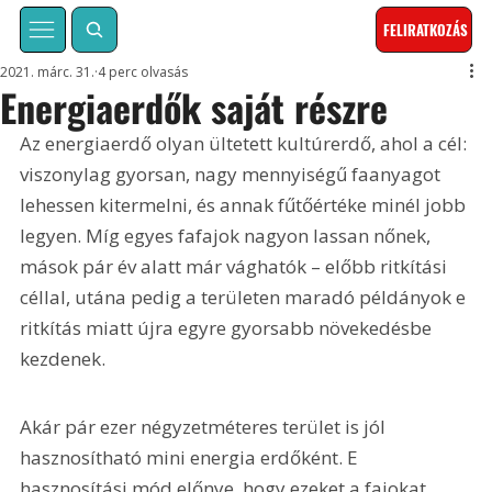
FELIRATKOZÁS
2021. márc. 31.
4 perc olvasás
Energiaerdők saját részre
Az energiaerdő olyan ültetett kultúrerdő, ahol a cél: 
viszonylag gyorsan, nagy mennyiségű faanyagot 
lehessen kitermelni, és annak fűtőértéke minél jobb 
legyen. Míg egyes fafajok nagyon lassan nőnek, 
mások pár év alatt már vághatók – előbb ritkítási 
céllal, utána pedig a területen maradó példányok e 
ritkítás miatt újra egyre gyorsabb növekedésbe 
kezdenek.
Akár pár ezer négyzetméteres terület is jól 
hasznosítható mini energia erdőként. E 
hasznosítási mód előnye, hogy ezeket a fajokat 