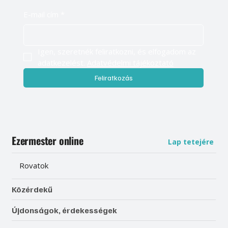
E-mail cím
*
Igen, szeretnék feliratkozni, és elfogadom az 
adatkezelést. 
Adatvédelmi tájékoztató
Feliratkozás
Ezermester online
Lap tetejére
Rovatok
Közérdekű
Újdonságok, érdekességek