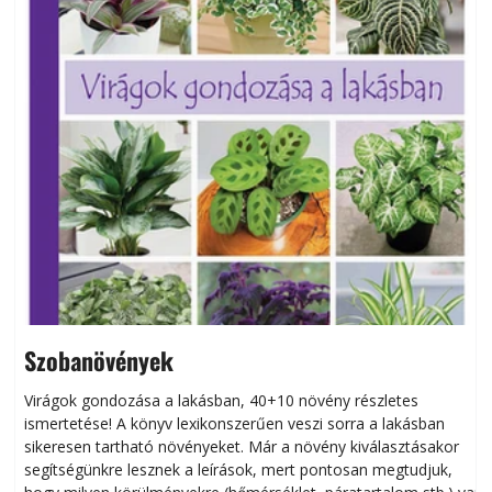
Szobanövények
Virágok gondozása a lakásban, 40+10 növény részletes
ismertetése! A könyv lexikonszerűen veszi sorra a lakásban
s
sikeresen tart­ha­tó növényeket. Már a növény kiválasztásakor
h
segítségünkre lesznek a leírások, mert pontosan megtudjuk,
k