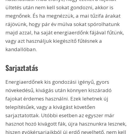
ültetés után nem kell sokat gondozni, akkor is 
megnőnek. És ha megnézzük, a mai tűzifa árakat 
rájövünk, hogy pár év múlva sokat spórolhatunk 
majd azzal, ha saját energiaerdőnk fájával fűtünk, 
vagy azt használjuk kiegészítő fűtésnek a 
kandallóban.
Sarjaztatás
Energiaerdőnek kis gondozási igényű, gyors 
növekedésű, kivágás után könnyen kiszáradó 
fajokat érdemes használni. Ezek lehetnek új 
telepítésűek, vagy a kivágást követően 
sarjaztatottak. Utóbbi esetben az egyszer már 
hasznot hozó kivágott fák, újra hasznunkra lesznek, 
hiszen gyökérsarjaikból új erdő nevelhető, nem kell 