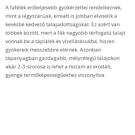
A fafélék erőteljesebb gyökérzettel rendelkeznek, 
mint a lágyszárúak, emiatt is jobban elviselik a 
kevésbé kedvező talajadottságokat. Ez azért van 
többek között, mert a fák nagyobb térfogatú talajt 
vonnak be a táplálék és vízellátásukba, hiszen 
gyökereik messzebbre elérnek. Azonban 
tápanyagban gazdagabb, mélyrétegű talajokon 
akár 2-3-szorosa is lehet a hozam az erodált, 
gyenge termőképességűekhez viszonyítva.