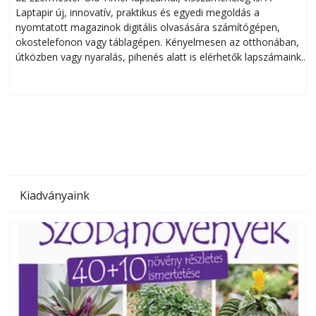
Laptapir új, innovatív, praktikus és egyedi megoldás a
L
nyomtatott magazinok digitális olvasására számítógépen,
okostelefonon vagy táblagépen. Kényelmesen az otthonában,
útközben vagy nyaralás, pihenés alatt is elérhetők lapszámaink.
ú
Bárhol, bármikor, akár külföldön élve vagy dolgozva is
B
olvashatók az Ezermester lapszámai. A Laptapir kényelmes
megoldás, mert: – t
Kiadványaink