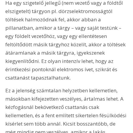
Ha egy szigetelő jellegű (nem vezető vagy a földtől 
elszigetelt) tárgyon pl. dörzselektromosságtól 
töltések halmozódnak fel, akkor abban a 
pillanatban, amikor a tárgy – vagy saját testünk – 
egy földelt vezetőhöz, vagy egy ellentétesen 
feltöltődött másik tárgyhoz közelít, akkor a töltések 
átáramlanak a másik tárgyra, igyekszenek 
kiegyenlítődni. Ez olyan intenzív lehet, hogy az 
érintkezési pontoknál elektromos ívet, szikrát és 
csattanást tapasztalhatunk.
Ez a jelenség számtalan helyzetben kellemetlen, 
másokban kifejezetten veszélyes, ártalmas lehet. A 
kézfogásnál bekövetkező csattanás csak 
kellemetlen, és a fent említett sikertelen fésülködési 
kísérlet sem több annál. Kicsit bosszantóbb, de 
még mindig nem veszélyes, amikor a lakás 