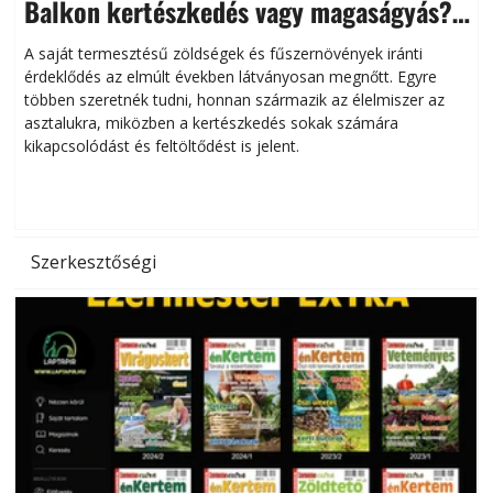
Balkon kertészkedés vagy magaságyás?
Helytakarékos kertészkedés
A saját termesztésű zöldségek és fűszernövények iránti
érdeklődés az elmúlt években látványosan megnőtt. Egyre
többen szeretnék tudni, honnan származik az élelmiszer az
l
asztalukra, miközben a kertészkedés sokak számára
kikapcsolódást és feltöltődést is jelent.
é
d
Szerkesztőségi