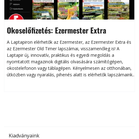
Okoselőfizetés: Ezermester Extra
A Laptapiron elérhetők az Ezermester, az Ezermester Extra és
az Ezermester Old Timer lapszámai, visszamenőleg is! A
Laptapir új, innovatív, praktikus és egyedi megoldás a
L
nyomtatott magazinok digitális olvasására számítógépen,
okostelefonon vagy táblagépen. Kényelmesen az otthonában,
útközben vagy nyaralás, pihenés alatt is elérhetők lapszámaink.
ú
Bárhol, bármikor, akár külföldön élve vagy dolgozva is
B
olvashatók az Ezermester lapszámai. A Laptapir kényelmes
megoldás, mert: – t
Kiadványaink