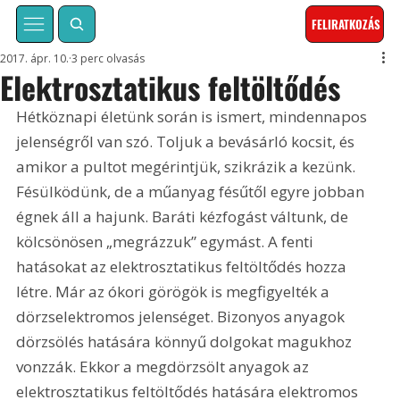
FELIRATKOZÁS
2017. ápr. 10.
3 perc olvasás
Elektrosztatikus feltöltődés
Hétköznapi életünk során is ismert, mindennapos 
jelenségről van szó. Toljuk a bevásárló kocsit, és 
amikor a pultot megérintjük, szikrázik a kezünk. 
Fésülködünk, de a műanyag fésűtől egyre jobban 
égnek áll a hajunk. Baráti kézfogást váltunk, de 
kölcsönösen „megrázzuk” egymást. A fenti 
hatásokat az elektrosztatikus feltöltődés hozza 
létre. Már az ókori görögök is megfigyelték a 
dörzselektromos jelenséget. Bizonyos anyagok 
dörzsölés hatására könnyű dolgokat magukhoz 
vonzzák. Ekkor a megdörzsölt anyagok az 
elektrosztatikus feltöltődés hatására elektromos 