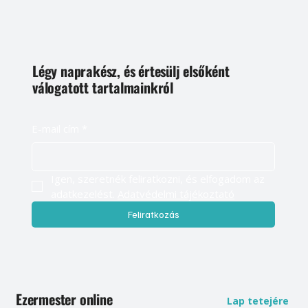
Légy naprakész, és értesülj elsőként
válogatott tartalmainkról
E-mail cím
*
Igen, szeretnék feliratkozni, és elfogadom az 
adatkezelést. 
Adatvédelmi tájékoztató
Feliratkozás
Ezermester online
Lap tetejére