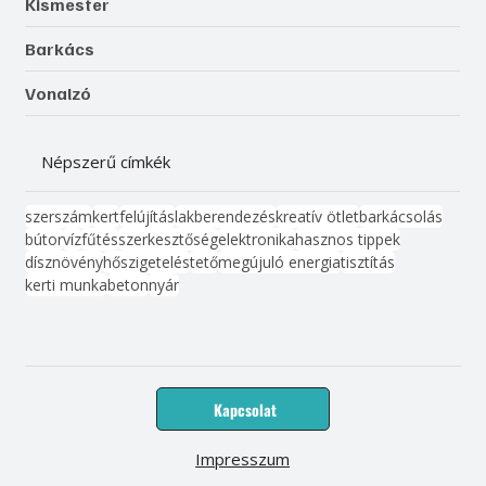
Kismester
Barkács
Vonalzó
Népszerű címkék
szerszám
kert
felújítás
lakberendezés
kreatív ötlet
barkácsolás
bútor
víz
fűtés
szerkesztőség
elektronika
hasznos tippek
dísznövény
hőszigetelés
tető
megújuló energia
tisztítás
kerti munka
beton
nyár
Kapcsolat
Impresszum