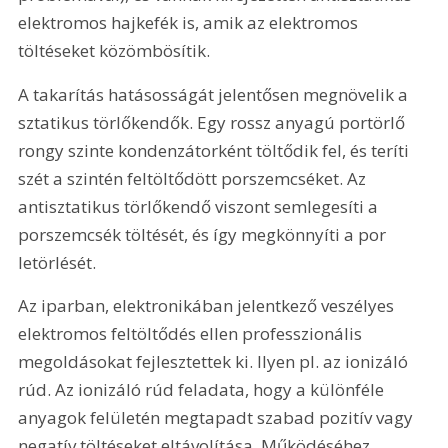
elektromos hajkefék is, amik az elektromos 
töltéseket közömbösítik.
A takarítás hatásosságát jelentősen megnövelik a 
sztatikus törlőkendők. Egy rossz anyagú portörlő 
rongy szinte kondenzátorként töltődik fel, és teríti 
szét a szintén feltöltődött porszemcséket. Az 
antisztatikus törlőkendő viszont semlegesíti a 
porszemcsék töltését, és így megkönnyíti a por 
letörlését.
Az iparban, elektronikában jelentkező veszélyes 
elektromos feltöltődés ellen professzionális 
megoldásokat fejlesztettek ki. Ilyen pl. az ionizáló 
rúd. Az ionizáló rúd feladata, hogy a különféle 
anyagok felületén megtapadt szabad pozitív vagy 
negatív töltéseket eltávolítása. Működéséhez 