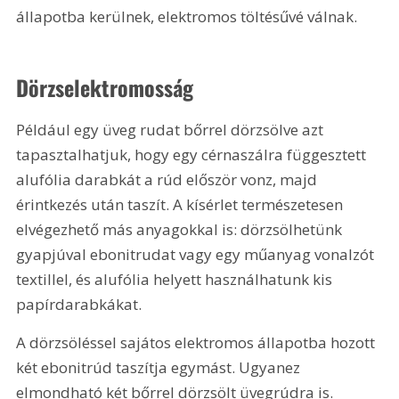
állapotba kerülnek, elektromos töltésűvé válnak.
Dörzselektromosság
Például egy üveg rudat bőrrel dörzsölve azt 
tapasztalhatjuk, hogy egy cérnaszálra függesztett 
alufólia darabkát a rúd először vonz, majd 
érintkezés után taszít. A kísérlet természetesen 
elvégezhető más anyagokkal is: dörzsölhetünk 
gyapjúval ebonitrudat vagy egy műanyag vonalzót 
textillel, és alufólia helyett használhatunk kis 
papírdarabkákat.
A dörzsöléssel sajátos elektromos állapotba hozott 
két ebonitrúd taszítja egymást. Ugyanez 
elmondható két bőrrel dörzsölt üvegrúdra is. 