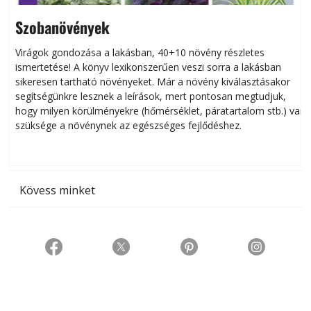
Szobanövények
Virágok gondozása a lakásban, 40+10 növény részletes
ismertetése! A könyv lexikonszerűen veszi sorra a lakásban
s
sikeresen tart­ha­tó növényeket. Már a növény kiválasztásakor
h
segítségünkre lesznek a leírások, mert pontosan megtudjuk,
k
hogy milyen körülményekre (hőmérséklet, páratartalom stb.) van
szüksége a növénynek az egészséges fejlődéshez.
t
Kövess minket