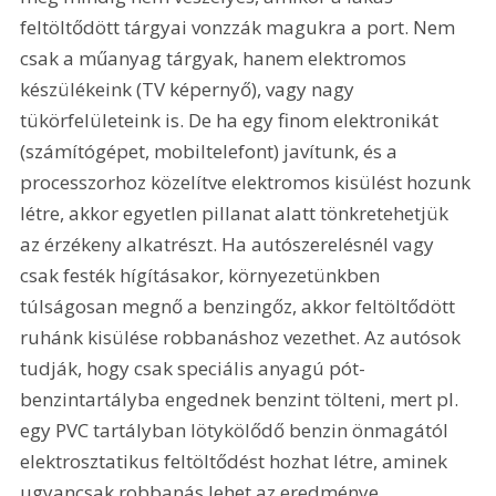
feltöltődött tárgyai vonzzák magukra a port. Nem 
csak a műanyag tárgyak, hanem elektromos 
készülékeink (TV képernyő), vagy nagy 
tükörfelületeink is. De ha egy finom elektronikát 
(számítógépet, mobiltelefont) javítunk, és a 
processzorhoz közelítve elektromos kisülést hozunk 
létre, akkor egyetlen pillanat alatt tönkretehetjük 
az érzékeny alkatrészt. Ha autószerelésnél vagy 
csak festék hígításakor, környezetünkben 
túlságosan megnő a benzingőz, akkor feltöltődött 
ruhánk kisülése robbanáshoz vezethet. Az autósok 
tudják, hogy csak speciális anyagú pót-
benzintartályba engednek benzint tölteni, mert pl. 
egy PVC tartályban lötykölődő benzin önmagától 
elektrosztatikus feltöltődést hozhat létre, aminek 
ugyancsak robbanás lehet az eredménye.