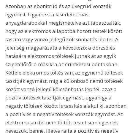
Azonban az ebonitrúd és az üvegrúd vonzzák 
egymást. Ugyanezt a kísérletet más 
anyagdarabokkal megismételve azt tapasztalták, 
hogy az elektromos állapotba hozott testek között 
taszító vagy vonzó jellegű kölcsönhatás lép fel. A 
jelenség magyarázata a következő: a dörzsölés 
hatására elektromos töltések jutnak át az egyik 
szigetelőről a másikra az érintkezési pontokban. 
Kétféle elektromos töltés van, az egynemű töltések 
taszítják egymást, míg a különböző nemű töltések 
között vonzó jellegű kölcsönhatás lép fel, azaz a 
pozitív töltések taszítják egymást; ugyanígy a 
negatív töltések között is taszítás alakul ki, azonban 
a pozitív és a negatív töltések vonzzák egymást. Az 
elektromosan fel nem töltött testet semlegesnek 
nevezzük, benne, illetve rajta a pozitív és negatív 