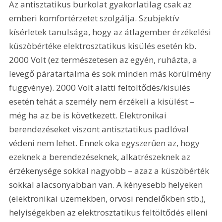
Az antisztatikus burkolat gyakorlatilag csak az 
emberi komfortérzetet szolgálja. Szubjektív 
kísérletek tanulsága, hogy az átlagember érzékelési 
küszöbértéke elektrosztatikus kisülés esetén kb. 
2000 Volt (ez természetesen az egyén, ruházta, a 
levegő páratartalma és sok minden más körülmény 
függvénye). 2000 Volt alatti feltöltődés/kisülés 
esetén tehát a személy nem érzékeli a kisülést – 
még ha az be is következett. Elektronikai 
berendezéseket viszont antisztatikus padlóval 
védeni nem lehet. Ennek oka egyszerűen az, hogy 
ezeknek a berendezéseknek, alkatrészeknek az 
érzékenysége sokkal nagyobb – azaz a küszöbérték 
sokkal alacsonyabban van. A kényesebb helyeken 
(elektronikai üzemekben, orvosi rendelőkben stb.), 
helyiségekben az elektrosztatikus feltöltődés elleni 