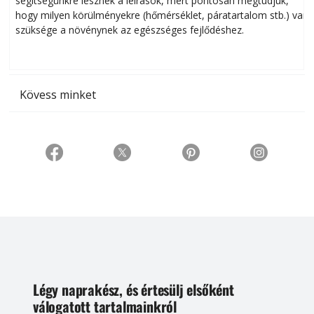
segítségünkre lesznek a leírások, mert pontosan megtudjuk,
k
hogy milyen körülményekre (hőmérséklet, páratartalom stb.) van
szüksége a növénynek az egészséges fejlődéshez.
t
Kövess minket
Légy naprakész, és értesülj elsőként
válogatott tartalmainkról