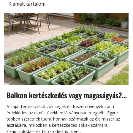
Kiemelt tartalom
Balkon kertészkedés vagy magaságyás?
Helytakarékos kertészkedés
A saját termesztésű zöldségek és fűszernövények iránti
érdeklődés az elmúlt években látványosan megnőtt. Egyre
többen szeretnék tudni, honnan származik az élelmiszer az
l
asztalukra, miközben a kertészkedés sokak számára
kikapcsolódást és feltöltődést is jelent.
é