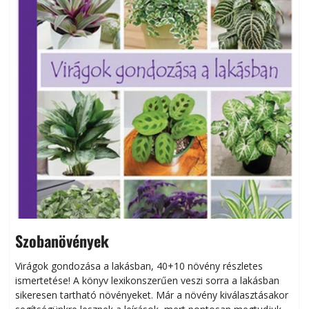
Szobanövények
Virágok gondozása a lakásban, 40+10 növény részletes
ismertetése! A könyv lexikonszerűen veszi sorra a lakásban
s
sikeresen tart­ha­tó növényeket. Már a növény kiválasztásakor
h