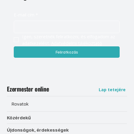
E-mail cím
*
Igen, szeretnék feliratkozni, és elfogadom az 
adatkezelést. 
Adatvédelmi tájékoztató
Feliratkozás
Ezermester online
Lap tetejére
Rovatok
Közérdekű
Újdonságok, érdekességek