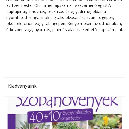
az Ezermester Old Timer lapszámai, visszamenőleg is! A
Laptapir új, innovatív, praktikus és egyedi megoldás a
L
nyomtatott magazinok digitális olvasására számítógépen,
okostelefonon vagy táblagépen. Kényelmesen az otthonában,
útközben vagy nyaralás, pihenés alatt is elérhetők lapszámaink.
ú
Bárhol, bármikor, akár külföldön élve vagy dolgozva is
B
olvashatók az Ezermester lapszámai. A Laptapir kényelmes
megoldás, mert: – t
Kiadványaink