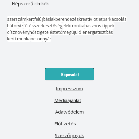
Népszerű címkék
szerszám
kert
felújítás
lakberendezés
kreatív ötlet
barkácsolás
bútor
víz
fűtés
szerkesztőség
elektronika
hasznos tippek
dísznövény
hőszigetelés
tető
megújuló energia
tisztítás
kerti munka
beton
nyár
Kapcsolat
Impresszum
Médiaajánlat
Adatvédelem
Előfizetés
Szerzői jogok