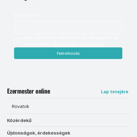
E-mail cím
*
Igen, szeretnék feliratkozni, és elfogadom az 
adatkezelést. 
Adatvédelmi tájékoztató
Feliratkozás
Ezermester online
Lap tetejére
Rovatok
Közérdekű
Újdonságok, érdekességek