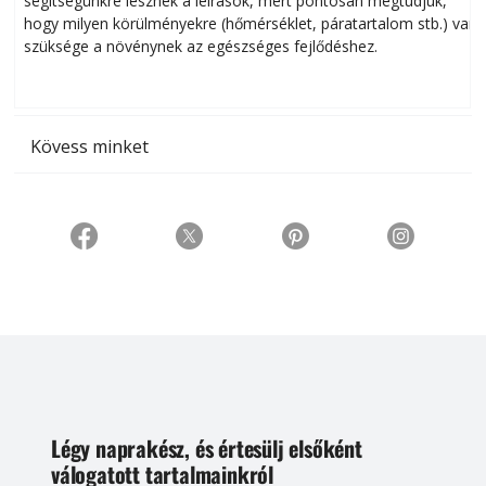
segítségünkre lesznek a leírások, mert pontosan megtudjuk,
k
hogy milyen körülményekre (hőmérséklet, páratartalom stb.) van
szüksége a növénynek az egészséges fejlődéshez.
t
Kövess minket
Légy naprakész, és értesülj elsőként
válogatott tartalmainkról