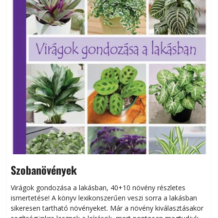
Szobanövények
Virágok gondozása a lakásban, 40+10 növény részletes
ismertetése! A könyv lexikonszerűen veszi sorra a lakásban
s
sikeresen tart­ha­tó növényeket. Már a növény kiválasztásakor
h