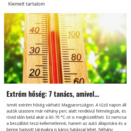
Kiemelt tartalom
Extrém hőség: 7 tanács, amivel
megóvhatjuk autónkat a nyári károktól
Ismét extrém hőség várható Magyarországon. A tűző napon álló
autók utastere már néhány perc alatt rendkívül felmelegszik, és
rövid időn belül akár a 60-70 °C-ot is megközelítheti. Ez nemcsak
n
a beszállást teszi kellemetlenné, hanem az autó állapotára és a
benne hagyott tárgyakra is káros hatással lehet. Néhány