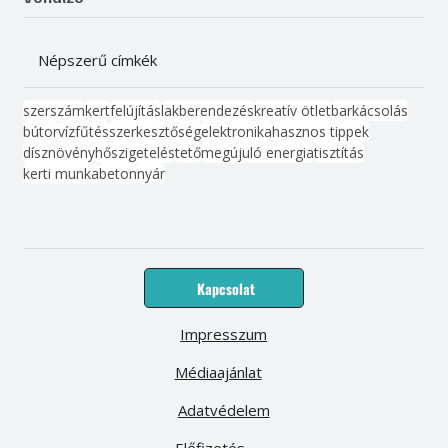
Népszerű címkék
szerszám
kert
felújítás
lakberendezés
kreatív ötlet
barkácsolás
bútor
víz
fűtés
szerkesztőség
elektronika
hasznos tippek
dísznövény
hőszigetelés
tető
megújuló energia
tisztítás
kerti munka
beton
nyár
Kapcsolat
Impresszum
Médiaajánlat
Adatvédelem
Előfizetés