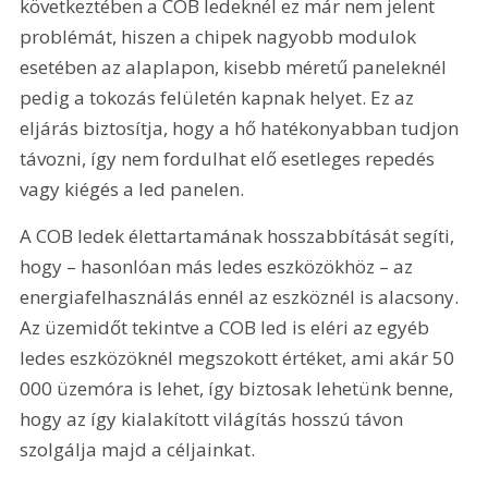
következtében a COB ledeknél ez már nem jelent 
problémát, hiszen a chipek nagyobb modulok 
esetében az alaplapon, kisebb méretű paneleknél 
pedig a tokozás felületén kapnak helyet. Ez az 
eljárás biztosítja, hogy a hő hatékonyabban tudjon 
távozni, így nem fordulhat elő esetleges repedés 
vagy kiégés a led panelen.
A COB ledek élettartamának hosszabbítását segíti, 
hogy – hasonlóan más ledes eszközökhöz – az 
energiafelhasználás ennél az eszköznél is alacsony. 
Az üzemidőt tekintve a COB led is eléri az egyéb 
ledes eszközöknél megszokott értéket, ami akár 50 
000 üzemóra is lehet, így biztosak lehetünk benne, 
hogy az így kialakított világítás hosszú távon 
szolgálja majd a céljainkat.