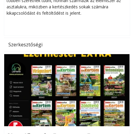
többen szeretnék tudni, honnan származik az élelmiszer az
l
asztalukra, miközben a kertészkedés sokak számára
kikapcsolódást és feltöltődést is jelent.
é
d
Szerkesztőségi