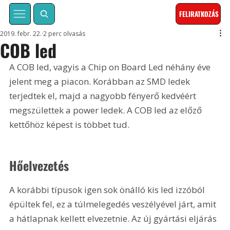
FELIRATKOZÁS
2019. febr. 22.
2 perc olvasás
COB led
A COB led, vagyis a Chip on Board Led néhány éve 
jelent meg a piacon. Korábban az SMD ledek 
terjedtek el, majd a nagyobb fényerő kedvéért 
megszülettek a power ledek. A COB led az előző 
kettőhöz képest is többet tud.
Hőelvezetés
A korábbi típusok igen sok önálló kis led izzóból 
épültek fel, ez a túlmelegedés veszélyével járt, amit 
a hátlapnak kellett elvezetnie. Az új gyártási eljárás 