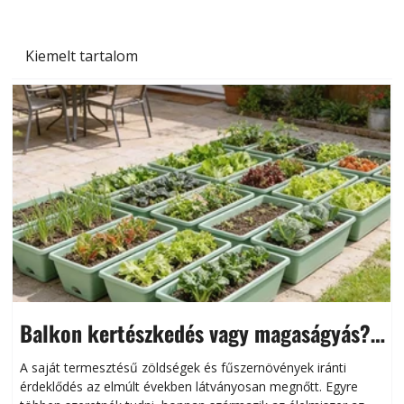
Kiemelt tartalom
Balkon kertészkedés vagy magaságyás?
Helytakarékos kertészkedés
A saját termesztésű zöldségek és fűszernövények iránti
érdeklődés az elmúlt években látványosan megnőtt. Egyre