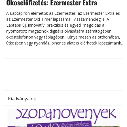
Okoselőfizetés: Ezermester Extra
A Laptapiron elérhetők az Ezermester, az Ezermester Extra és
az Ezermester Old Timer lapszámai, visszamenőleg is! A
Laptapir új, innovatív, praktikus és egyedi megoldás a
L
nyomtatott magazinok digitális olvasására számítógépen,
okostelefonon vagy táblagépen. Kényelmesen az otthonában,
útközben vagy nyaralás, pihenés alatt is elérhetők lapszámaink.
ú
Bárhol, bármikor, akár külföldön élve vagy dolgozva is
B
olvashatók az Ezermester lapszámai. A Laptapir kényelmes
megoldás, mert: – t
Kiadványaink