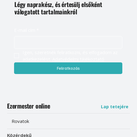
Légy naprakész, és értesülj elsőként
válogatott tartalmainkról
E-mail cím
*
Igen, szeretnék feliratkozni, és elfogadom az 
adatkezelést. 
Adatvédelmi tájékoztató
Feliratkozás
Ezermester online
Lap tetejére
Rovatok
Közérdekű