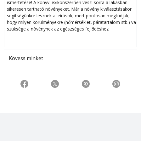
ismertetése! A könyv lexikonszerűen veszi sorra a lakásban
s
sikeresen tart­ha­tó növényeket. Már a növény kiválasztásakor
h
segítségünkre lesznek a leírások, mert pontosan megtudjuk,
k
hogy milyen körülményekre (hőmérséklet, páratartalom stb.) van
szüksége a növénynek az egészséges fejlődéshez.
t
Kövess minket