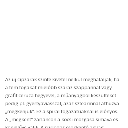
Az új cipzárak szinte kivétel nélkül meghálálják, ha 
a fém fogakat mielőbb száraz szappannal vagy 
grafit ceruza hegyével, a műanyagból készülteket 
pedig pl. gyertyaviasszal, azaz sztearinnal áthúzva 
„megkenjük”. Ez a spirál fogazatúaknál is előnyös. 
A „megkent” zárláncon a kocsi mozgása simává és 
könnyűvé válik. A súrlódás csökkentő anyag 