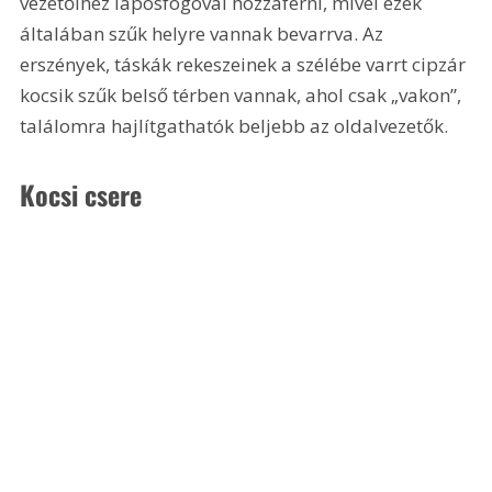
vezetőihez laposfogóval hozzáférni, mivel ezek 
általában szűk helyre vannak bevarrva. Az 
erszények, táskák rekeszeinek a szélébe varrt cipzár 
kocsik szűk belső térben vannak, ahol csak „vakon”, 
találomra hajlítgathatók beljebb az oldalvezetők.
Kocsi csere