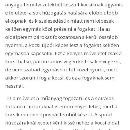
anyagú fémötvözetekből készült kocsiknak ugyanis 
e felületei a sok húzogatás hatására előbb utóbb 
elkopnak, és kiszélesedésük miatt nem képesek 
kellően egymás közé préselni a fogakat. Ha az 
oldalperem párokat fokozatosan sikerül összébb 
nyomni, a kocsi újból képes lesz a fogakat kellően 
egymásba kapcsolni. Ezt a kényes műveletet csak a 
kocsi hátsó, párhuzamos végén kell csak elvégezni, 
de nem szabad egymáshoz túl közel nyomi, mert 
akkor szorulni fog a kocsi, és ez a fogaknak sem 
használ.
 Ez a művelet a műanyag fogazatú és a spirálos 
zárláncú cipzáraknál is eredményes lehet, mert a 
kocsik minden típusnál fémből készül. A spirál 
húzózáraknál esetenként kissé nehéz a kocsi oldal 