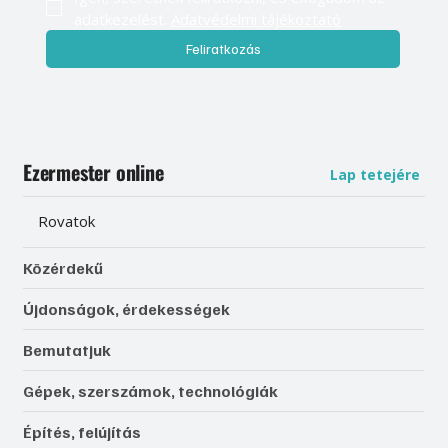
adatkezelést. 
Adatvédelmi tájékoztató
Feliratkozás
Ezermester online
Lap tetejére
Rovatok
Közérdekű
Újdonságok, érdekességek
Bemutatjuk
Gépek, szerszámok, technológiák
Építés, felújítás