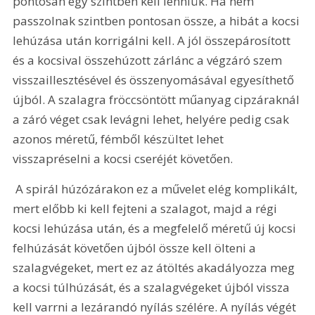
pontosan egy szintben kell lenniük. Ha nem 
passzolnak szintben pontosan össze, a hibát a kocsi 
lehúzása után korrigálni kell. A jól összepárosított 
és a kocsival összehúzott zárlánc a végzáró szem 
visszaillesztésével és összenyomásával egyesíthető 
újból. A szalagra fröccsöntött műanyag cipzáraknál 
a záró véget csak levágni lehet, helyére pedig csak 
azonos méretű, fémből készültet lehet 
visszapréselni a kocsi cseréjét követően.
 A spirál húzózárakon ez a művelet elég komplikált, 
mert előbb ki kell fejteni a szalagot, majd a régi 
kocsi lehúzása után, és a megfelelő méretű új kocsi 
felhúzását követően újból össze kell ölteni a 
szalagvégeket, mert ez az átöltés akadályozza meg 
a kocsi túlhúzását, és a szalagvégeket újból vissza 
kell varrni a lezárandó nyílás szélére. A nyílás végét 