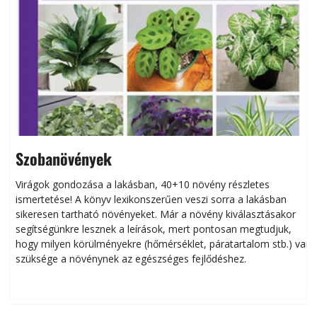
Szobanövények
Virágok gondozása a lakásban, 40+10 növény részletes
ismertetése! A könyv lexikonszerűen veszi sorra a lakásban
s
sikeresen tart­ha­tó növényeket. Már a növény kiválasztásakor
h
segítségünkre lesznek a leírások, mert pontosan megtudjuk,
k
hogy milyen körülményekre (hőmérséklet, páratartalom stb.) van
szüksége a növénynek az egészséges fejlődéshez.
t