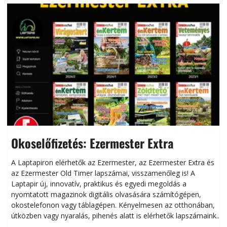
Okoselőfizetés: Ezermester Extra
A Laptapiron elérhetők az Ezermester, az Ezermester Extra és
az Ezermester Old Timer lapszámai, visszamenőleg is! A
Laptapir új, innovatív, praktikus és egyedi megoldás a
L
nyomtatott magazinok digitális olvasására számítógépen,
okostelefonon vagy táblagépen. Kényelmesen az otthonában,
útközben vagy nyaralás, pihenés alatt is elérhetők lapszámaink.
ú
Bárhol, bármikor, akár külföldön élve vagy dolgozva is
B