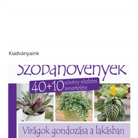
olvashatók az Ezermester lapszámai. A Laptapir kényelmes
megoldás, mert: – t
Kiadványaink