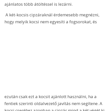
ajánlatos több átöltéssel is lezárni.
 A két-kocsis cipzáraknál érdemesebb megnézni, 
hogy melyik kocsi nem egyesíti a fogsorokat, és 
ezután csak ezt a kocsit ajánlott használni, ha a 
fentiek szerinti oldalvezető javítás nem segítene. A 
kocsi cseréhez azonban a cipzár mind a két végét ki 