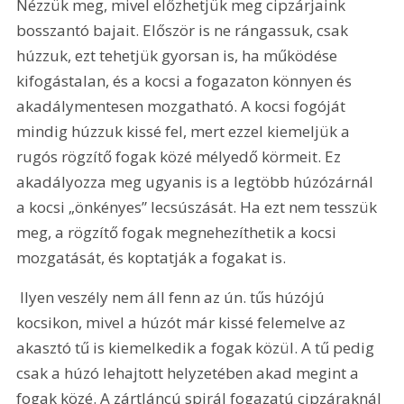
Nézzük meg, mivel előzhetjük meg cipzárjaink 
bosszantó bajait. Először is ne rángassuk, csak 
húzzuk, ezt tehetjük gyorsan is, ha működése 
kifogástalan, és a kocsi a fogazaton könnyen és 
akadálymentesen mozgatható. A kocsi fogóját 
mindig húzzuk kissé fel, mert ezzel kiemeljük a 
rugós rögzítő fogak közé mélyedő körmeit. Ez 
akadályozza meg ugyanis is a legtöbb húzózárnál 
a kocsi „önkényes” lecsúszását. Ha ezt nem tesszük 
meg, a rögzítő fogak megnehezíthetik a kocsi 
mozgatását, és koptatják a fogakat is.
 Ilyen veszély nem áll fenn az ún. tűs húzójú 
kocsikon, mivel a húzót már kissé felemelve az 
akasztó tű is kiemelkedik a fogak közül. A tű pedig 
csak a húzó lehajtott helyzetében akad megint a 
fogak közé. A zártláncú spirál fogazatú cipzáraknál 