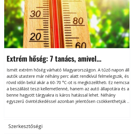
Extrém hőség: 7 tanács, amivel
megóvhatjuk autónkat a nyári károktól
Ismét extrém hőség várható Magyarországon. A tűző napon álló
autók utastere már néhány perc alatt rendkívül felmelegszik, és
rövid időn belül akár a 60-70 °C-ot is megközelítheti. Ez nemcsak
n
a beszállást teszi kellemetlenné, hanem az autó állapotára és a
benne hagyott tárgyakra is káros hatással lehet. Néhány
egyszerű óvintézkedéssel azonban jelentősen csökkenthetjük a
hőség káros hatásait.
l
Szerkesztőségi