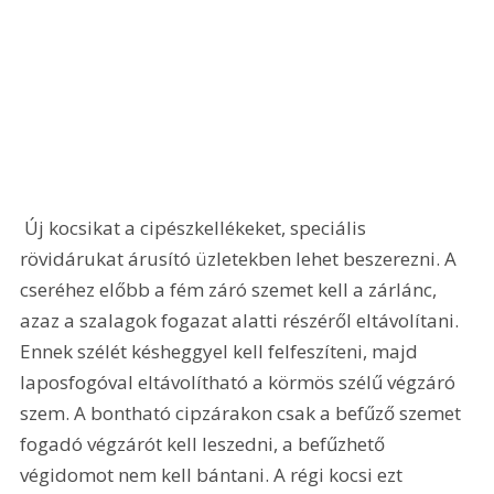
 Új kocsikat a cipészkellékeket, speciális 
rövidárukat árusító üzletekben lehet beszerezni. A 
cseréhez előbb a fém záró szemet kell a zárlánc, 
azaz a szalagok fogazat alatti részéről eltávolítani. 
Ennek szélét késheggyel kell felfeszíteni, majd 
laposfogóval eltávolítható a körmös szélű végzáró 
szem. A bontható cipzárakon csak a befűző szemet 
fogadó végzárót kell leszedni, a befűzhető 
végidomot nem kell bántani. A régi kocsi ezt 