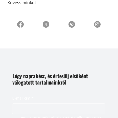
Kövess minket
Légy naprakész, és értesülj elsőként
válogatott tartalmainkról
E-mail cím
*
Igen, szeretnék feliratkozni, és elfogadom az 