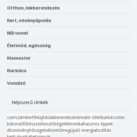
Otthon, lakberendezés
Kert, növényápolás
Női vonal
Életmód, egészség
Kismester
Barkács
Vonalzó
Népszerű címkék
szerszám
kert
felújítás
lakberendezés
kreatív ötlet
barkácsolás
bútor
víz
fűtés
szerkesztőség
elektronika
hasznos tippek
dísznövény
hőszigetelés
tető
megújuló energia
tisztítás
kerti munka
beton
nyár