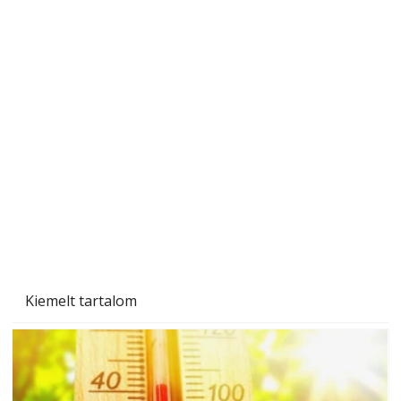
A varrógép és a varrás
Kiemelt tartalom