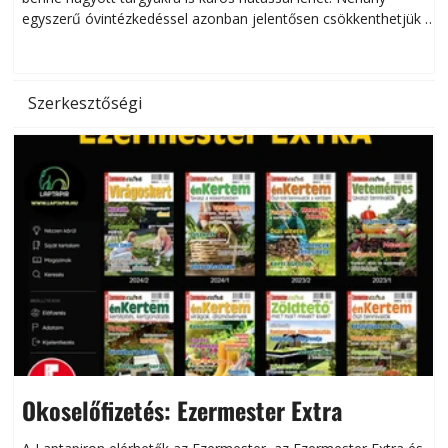
egyszerű óvintézkedéssel azonban jelentősen csökkenthetjük a
hőség káros hatásait.
l
Szerkesztőségi
Okoselőfizetés: Ezermester Extra