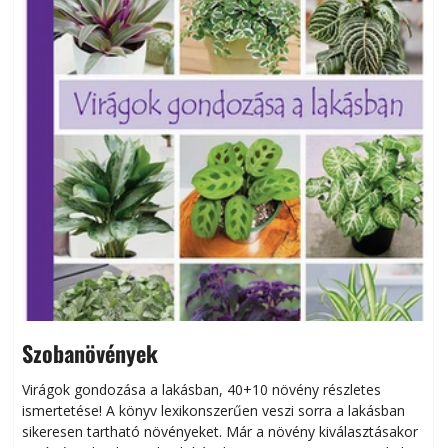
Szobanövények
Virágok gondozása a lakásban, 40+10 növény részletes
ismertetése! A könyv lexikonszerűen veszi sorra a lakásban
s
sikeresen tart­ha­tó növényeket. Már a növény kiválasztásakor
h