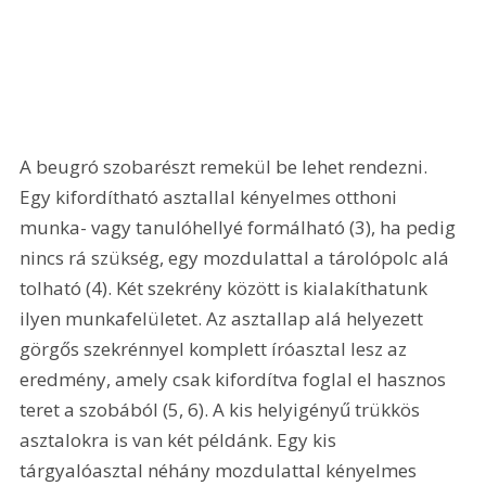
A beugró szobarészt remekül be lehet rendezni. 
Egy kifordítható asztallal kényelmes otthoni 
munka- vagy tanulóhellyé formálható (3), ha pedig 
nincs rá szükség, egy mozdulattal a tárolópolc alá 
tolható (4). Két szekrény között is kialakíthatunk 
ilyen munkafelületet. Az asztallap alá helyezett 
görgős szekrénnyel komplett íróasztal lesz az 
eredmény, amely csak kifordítva foglal el hasznos 
teret a szobából (5, 6). A kis helyigényű trükkös 
asztalokra is van két példánk. Egy kis 
tárgyalóasztal néhány mozdulattal kényelmes 