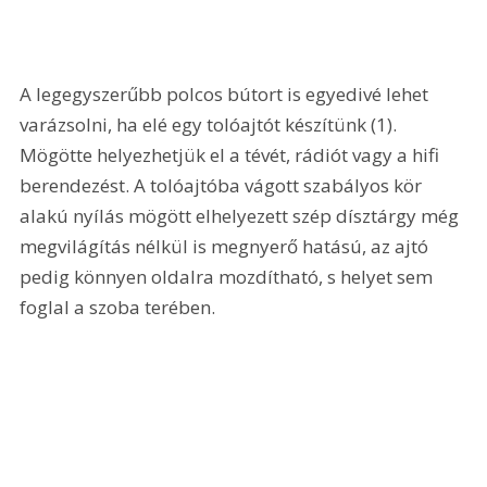
A legegyszerűbb polcos bútort is egyedivé lehet 
varázsolni, ha elé egy tolóajtót készítünk (1). 
Mögötte helyezhetjük el a tévét, rádiót vagy a hifi 
berendezést. A tolóajtóba vágott szabályos kör 
alakú nyílás mögött elhelyezett szép dísztárgy még 
megvilágítás nélkül is megnyerő hatású, az ajtó 
pedig könnyen oldalra mozdítható, s helyet sem 
foglal a szoba terében. 