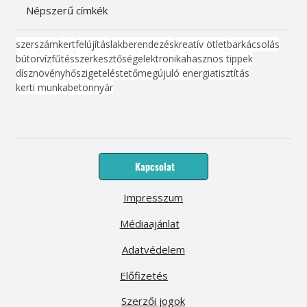
Népszerű címkék
szerszám
kert
felújítás
lakberendezés
kreatív ötlet
barkácsolás
bútor
víz
fűtés
szerkesztőség
elektronika
hasznos tippek
dísznövény
hőszigetelés
tető
megújuló energia
tisztítás
kerti munka
beton
nyár
Kapcsolat
Impresszum
Médiaajánlat
Adatvédelem
Előfizetés
Szerzői jogok