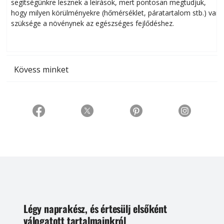
segítségünkre lesznek a leírások, mert pontosan megtudjuk,
k
hogy milyen körülményekre (hőmérséklet, páratartalom stb.) van
szüksége a növénynek az egészséges fejlődéshez.
t
Kövess minket
Légy naprakész, és értesülj elsőként
válogatott tartalmainkról