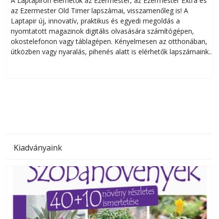
A Laptapiron elérhetők az Ezermester, az Ezermester Extra és
az Ezermester Old Timer lapszámai, visszamenőleg is! A
Laptapir új, innovatív, praktikus és egyedi megoldás a
L
nyomtatott magazinok digitális olvasására számítógépen,
okostelefonon vagy táblagépen. Kényelmesen az otthonában,
útközben vagy nyaralás, pihenés alatt is elérhetők lapszámaink.
ú
Bárhol, bármikor, akár külföldön élve vagy dolgozva is
B
olvashatók az Ezermester lapszámai. A Laptapir kényelmes
megoldás, mert: – t
Kiadványaink