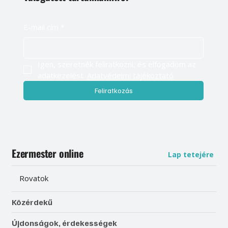
E-mail cím
*
Igen, szeretnék feliratkozni, és elfogadom az 
adatkezelést. 
Adatvédelmi tájékoztató
Feliratkozás
Ezermester online
Lap tetejére
Rovatok
Közérdekű
Újdonságok, érdekességek