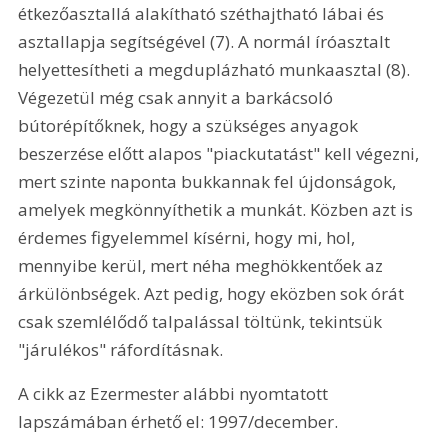
étkezőasztallá alakítható széthajtható lábai és 
asztallapja segítségével (7). A normál íróasztalt 
helyettesítheti a megduplázható munkaasztal (8). 
Végezetül még csak annyit a barkácsoló 
bútorépítőknek, hogy a szükséges anyagok 
beszerzése előtt alapos "piackutatást" kell végezni, 
mert szinte naponta bukkannak fel újdonságok, 
amelyek megkönnyíthetik a munkát. Közben azt is 
érdemes figyelemmel kísérni, hogy mi, hol, 
mennyibe kerül, mert néha meghökkentőek az 
árkülönbségek. Azt pedig, hogy eközben sok órát 
csak szemlélődő talpalással töltünk, tekintsük 
"járulékos" ráfordításnak. 
A cikk az Ezermester alábbi nyomtatott 
lapszámában érhető el: 1997/december.