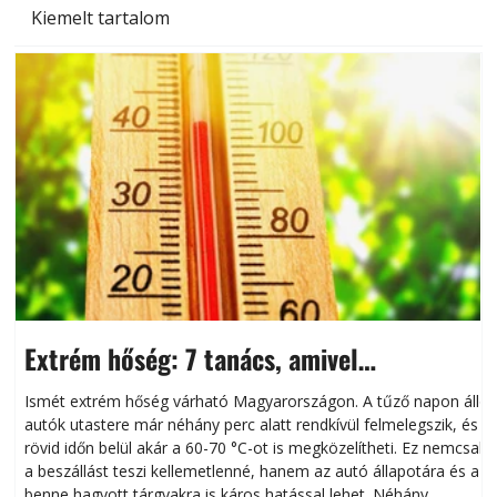
Kiemelt tartalom
Extrém hőség: 7 tanács, amivel
megóvhatjuk autónkat a nyári károktól
Ismét extrém hőség várható Magyarországon. A tűző napon álló
autók utastere már néhány perc alatt rendkívül felmelegszik, és
rövid időn belül akár a 60-70 °C-ot is megközelítheti. Ez nemcsak
n
a beszállást teszi kellemetlenné, hanem az autó állapotára és a
benne hagyott tárgyakra is káros hatással lehet. Néhány