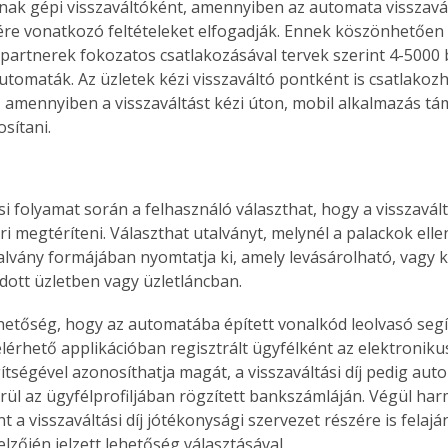
nak gépi visszaváltóként, amennyiben az automata visszavá
re vonatkozó feltételeket elfogadják. Ennek köszönhetően 
 partnerek fokozatos csatlakozásával tervek szerint 4-5000 
automaták. Az üzletek kézi visszaváltó pontként is csatlakoz
 amennyiben a visszaváltást kézi úton, mobil alkalmazás tá
osítani.
si folyamat során a felhasználó választhat, hogy a visszaváltá
i megtéríteni. Választhat utalványt, melynél a palackok elle
lvány formájában nyomtatja ki, amely levásárolható, vagy 
adott üzletben vagy üzletláncban.
hetőség, hogy az automatába épített vonalkód leolvasó segí
érhető applikáció­ban regisztrált ügyfélként az elektroniku
gítségével azonosíthatja magát, a visszaváltási díj pedig au
erül az ügyfélprofiljában rögzített bankszámláján. Végül har
 a visszaváltási díj jótékonysági szervezet részére is felajá
lzőjén jelzett lehetőség választásával.