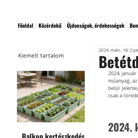
Főoldal
Közérdekű
Újdonságok, érdekességek
Bem
2024. márc. 18.
2 pe
Betétd
Kiemelt tartalom
2024. január 
műanyag, az 
belül. Jelen
csak a töred
2024. 
Balkon kertészkedés