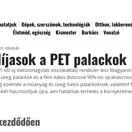
utatjuk
Gépek, szerszámok, technológiák
Otthon, lakberen
Életmód, egészség
Kismester
Barkács
Vonalzó
rc olvasás
íjasok a PET palackok
1-től új italcsomagolás visszaváltási rendszer lesz Magyaror
üveg palackok és a fém italos dobozok 90%-os újrahasznosí
leg ezeknek a műanyag és üveg italos palackoknak, valamin
ékét hasznosítjuk újra, ami hatalmas terhelés a környezetne
kezdődően