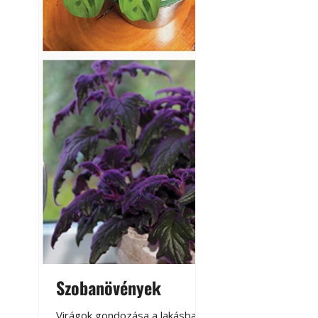
Napégés kezelése 
nap ért?
Szobanövények
Virágoskert: k
teraszon, laká
Virágok gondozása a lakásban,