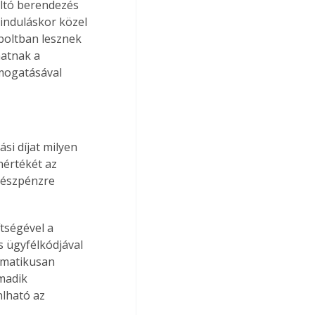
ltó berendezés 
induláskor közel 
boltban lesznek 
hatnak a 
mogatásával 
si díjat milyen 
nértékét az 
készpénzre 
tségével a 
s ügyfélkódjával 
tomatikusan 
madik 
nlható az 