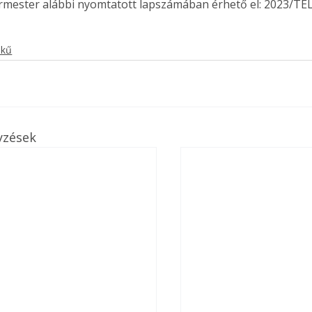
ermester alábbi nyomtatott lapszámában érhető el: 2023/TÉL
. A
megoldás,
ekű
yzések