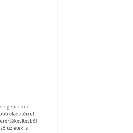
ően gépi úton 
obb eladótérrel 
erértékesítésből 
ő üzletek is 