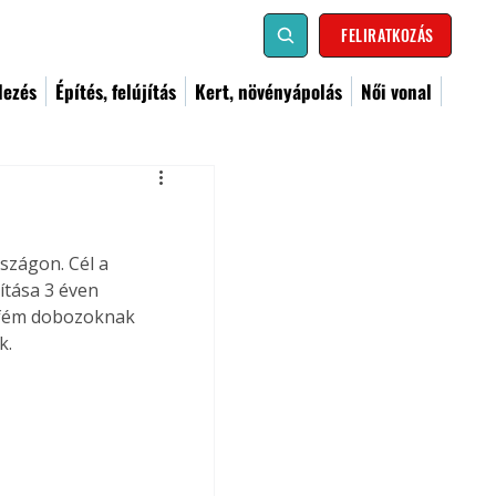
FELIRATKOZÁS
dezés
Építés, felújítás
Kert, növényápolás
Női vonal
szágon. Cél a 
tása 3 éven 
t fém dobozoknak 
k.