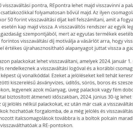
 visszaváltási pontra, REpontra lehet majd visszavinni a pala
j csatlakozókkal folyamatosan bővül majd. Az ilyen csomagol
or 50 forint visszaváltási díjat kell felszámítani, amit a fogy
a esetén kap majd vissza. A visszaváltós rendszer az egyik l
 gazdaság szempontjából, mert az egyutas termékek esetéb
forintos visszaváltási díj motiválja a vásárlót arra, hogy vis
zel értékes újrahasznosítható alapanyagot juttat vissza a g
azon palackokat lehet visszaváltani, amelyek 2024. január 1.
s rendelkeznek a visszaváltási logóval és a korábbi csomag
képest új vonalkóddal. Ezeket a jelöléseket kell tehát keresn
özötti kiszerelésű ásványvizes, üdítős, sörös, boros és szeszes
kon, legyenek azok műanyag, üveg palackok vagy fém dobo
tal biztosított átmeneti időszakban, 2024. június 30-ig lehe
új jelölés nélkül palackokat, ez után már csak a visszaváltási 
ckok hozhatóak forgalomba, de a még jelölés és visszaváltási 
ozott italcsomagolások továbbra is a boltok polcain marad
visszaválthatóak a RE-pontokon.