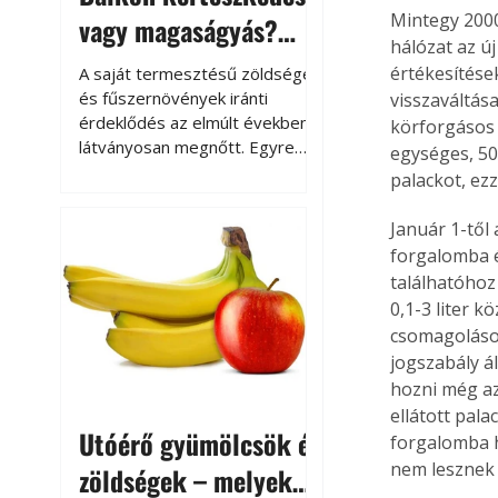
Mintegy 2000
vagy magaságyás?
hálózat az ú
Helytakarékos
értékesítések
A saját termesztésű zöldségek
kertészkedés
és fűszernövények iránti
visszaváltás
érdeklődés az elmúlt években
körforgásos
látványosan megnőtt. Egyre
egységes, 50 
többen szeretnék tudni, honnan
palackot, ez
származik az élelmiszer az
asztalukra, miközben a
Január 1-től 
kertészkedés sokak számára
forgalomba é
kikapcsolódást és feltöltődést
találhatóhoz 
is jelent.
0,1-3 liter k
csomagoláso
jogszabály ál
hozni még az 
ellátott pala
Utóérő gyümölcsök és
forgalomba h
nem lesznek 
zöldségek – melyek