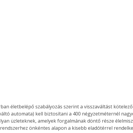
rban életbelépő szabályozás szerint a visszaváltást kötelez
váltó automata) kell biztosítani a 400 négyzetméternél nagy
lyan üzleteknek, amelyek forgalmának döntő része élelmisz
 rendszerhez önkéntes alapon a kisebb eladótérrel rendelkez