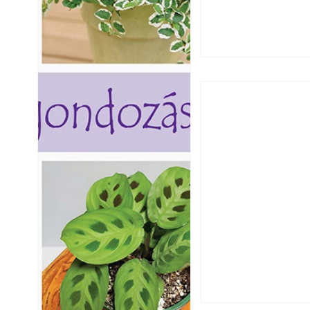
Extrém hőség: 7 
autónkat a nyári 