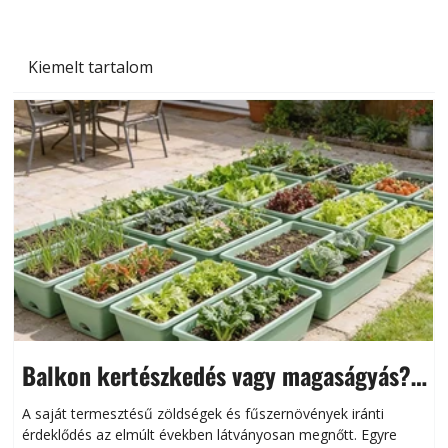
Kiemelt tartalom
Balkon kertészkedés vagy magaságyás?
Helytakarékos kertészkedés
A saját termesztésű zöldségek és fűszernövények iránti
érdeklődés az elmúlt években látványosan megnőtt. Egyre