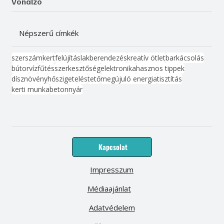
Vonalzó
Népszerű címkék
szerszám
kert
felújítás
lakberendezés
kreatív ötlet
barkácsolás
bútor
víz
fűtés
szerkesztőség
elektronika
hasznos tippek
dísznövény
hőszigetelés
tető
megújuló energia
tisztítás
kerti munka
beton
nyár
Kapcsolat
Impresszum
Médiaajánlat
Adatvédelem