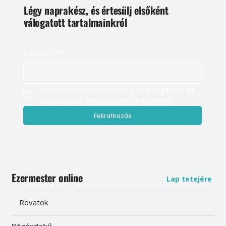
Légy naprakész, és értesülj elsőként
válogatott tartalmainkról
E-mail cím
*
Igen, szeretnék feliratkozni, és elfogadom az 
adatkezelést. 
Adatvédelmi tájékoztató
Feliratkozás
Ezermester online
Lap tetejére
Rovatok
Közérdekű