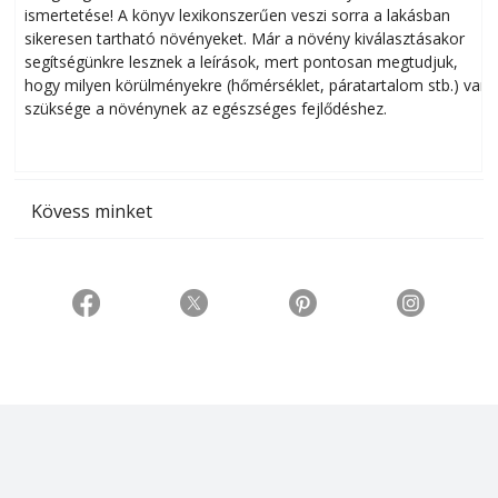
ismertetése! A könyv lexikonszerűen veszi sorra a lakásban
s
sikeresen tart­ha­tó növényeket. Már a növény kiválasztásakor
h
segítségünkre lesznek a leírások, mert pontosan megtudjuk,
k
hogy milyen körülményekre (hőmérséklet, páratartalom stb.) van
szüksége a növénynek az egészséges fejlődéshez.
t
Kövess minket