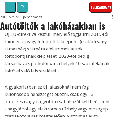
FELIRATKOZÁS
2016. okt. 27.
1 perc olvasás
Autótöltők a lakóházakban is
Új EU-direktíva készül, mely elő fogja írni 2019-től 
minden új vagy felújított lakóépület (családi vagy 
társasház) számára elektromos autók 
töltőpontjának kiépítését, 2023-tól pedig 
társasházak parkolóiban a helyek 10 százalékának 
töltővel való felszerelését.
A gyakorlatban ez új lakásoknál nem fog 
különösebb nehézséget okozni, csak egy 13 
amperes (vagy nagyobb) csatlakozót kell beépíteni 
- nagyjából egy elektromos tűzhely vagy mosógép 
csatlakozójának megfelelően. Viszont az autó 