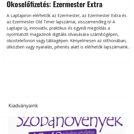
Okoselőfizetés: Ezermester Extra
A Laptapiron elérhetők az Ezermester, az Ezermester Extra és
az Ezermester Old Timer lapszámai, visszamenőleg is! A
Laptapir új, innovatív, praktikus és egyedi megoldás a
L
nyomtatott magazinok digitális olvasására számítógépen,
okostelefonon vagy táblagépen. Kényelmesen az otthonában,
útközben vagy nyaralás, pihenés alatt is elérhetők lapszámaink.
ú
Bárhol, bármikor, akár külföldön élve vagy dolgozva is
B
olvashatók az Ezermester lapszámai. A Laptapir kényelmes
megoldás, mert: – t
Kiadványaink