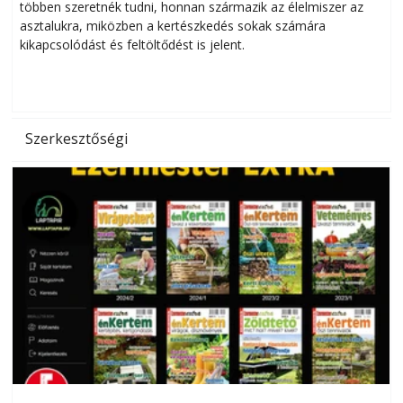
többen szeretnék tudni, honnan származik az élelmiszer az
l
asztalukra, miközben a kertészkedés sokak számára
kikapcsolódást és feltöltődést is jelent.
é
d
Szerkesztőségi