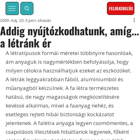
FELIRATKOZÁS
2009. máj. 20.
3 perc olvasás
Addig nyújtózkodhatunk, amíg...
a létránk ér
A létratípusok formái méretei többnyire hasonlóak, 
ám anyaguk is nagymértékben befolyásolja, hogy 
milyen célokra használhatjuk ezeket az eszközöket. 
A létrák leggyakrabban fából, alumíniumból és 
műanyagból készülnek. A fa létra természetes 
hatású, de nagy magasságok megközelítésére 
kevéssé alkalmas, mivel a faanyag nehéz, és 
esetleges rejtett hibái biztonsági kockázatot 
jelentenek. A falétra anyaga legyen csomómentes, a 
csapolásos illesztések hibátlanok legyenek, főként 