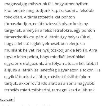
magasságig másszunk fel, hogy amennyiben 
kibillenünk meg tudjunk kapaszkodni a felsőbb 
fokokban. A támasztólétra két ponton 
támaszkodjon, ne ütköztessük olyan keskeny 
tárgynak, amelyen a felső létrafokra, egy ponton 
támaszkodik csupán. A létrát úgy helyezzük el, 
hogy a lehető legkényelmesebben elérjük a 
munkánk helyét. Ne nyújtózkodjunk a létrán. Arra 
ugyan lehet példa, hogy mindkét kezünkkel 
egyszerre dolgozunk, ám folyamatosan két lábbal 
álljunk a létrán, és lehetőleg ugyanazon a fokon. Ha 
egyik lábunkat alsóbb, másikat felsőbb fokon 
tartjuk, akkor rövid idő alatt az alsón a nagyobb 
terhelés miatt zsibbadni, remegni kezd a lábunk.
szerszám