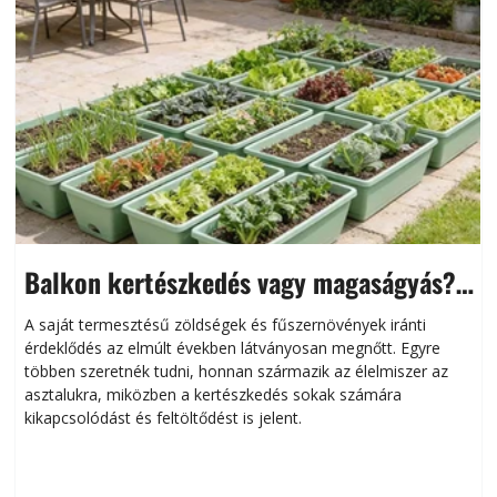
Balkon kertészkedés vagy magaságyás?
Helytakarékos kertészkedés
A saját termesztésű zöldségek és fűszernövények iránti
érdeklődés az elmúlt években látványosan megnőtt. Egyre
többen szeretnék tudni, honnan származik az élelmiszer az
l
asztalukra, miközben a kertészkedés sokak számára
kikapcsolódást és feltöltődést is jelent.
é
d