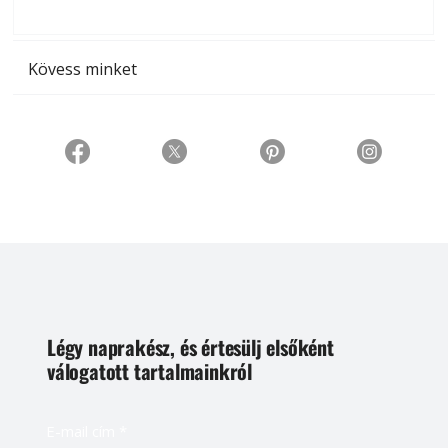
t
Kövess minket
Légy naprakész, és értesülj elsőként
válogatott tartalmainkról
E-mail cím
*