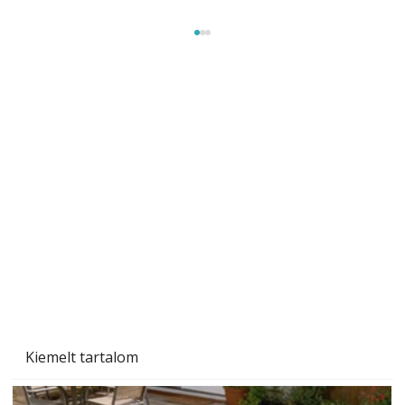
A varrógép és a varrás
Kiemelt tartalom