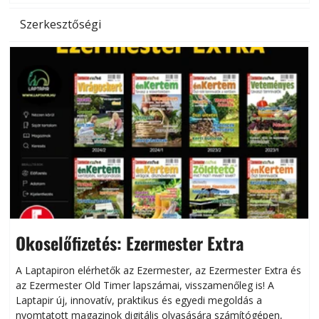
Szerkesztőségi
Okoselőfizetés: Ezermester Extra
A Laptapiron elérhetők az Ezermester, az Ezermester Extra és
az Ezermester Old Timer lapszámai, visszamenőleg is! A
Laptapir új, innovatív, praktikus és egyedi megoldás a
L
nyomtatott magazinok digitális olvasására számítógépen,