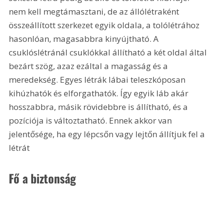
nem kell megtámasztani, de az állólétraként 
összeállított szerkezet egyik oldala, a tolólétrához 
hasonlóan, magasabbra kinyújtható. A 
csuklóslétránál csuklókkal állítható a két oldal által 
bezárt szög, azaz ezáltal a magasság és a 
meredekség. Egyes létrák lábai teleszkóposan 
kihúzhatók és elforgathatók. Így egyik láb akár 
hosszabbra, másik rövidebbre is állítható, és a 
pozíciója is változtatható. Ennek akkor van 
jelentősége, ha egy lépcsőn vagy lejtőn állítjuk fel a 
létrát
Fő a biztonság