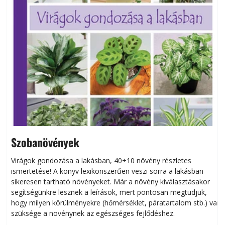
Szobanövények
Virágok gondozása a lakásban, 40+10 növény részletes
ismertetése! A könyv lexikonszerűen veszi sorra a lakásban
s
sikeresen tart­ha­tó növényeket. Már a növény kiválasztásakor
h
segítségünkre lesznek a leírások, mert pontosan megtudjuk,
k
hogy milyen körülményekre (hőmérséklet, páratartalom stb.) van
szüksége a növénynek az egészséges fejlődéshez.