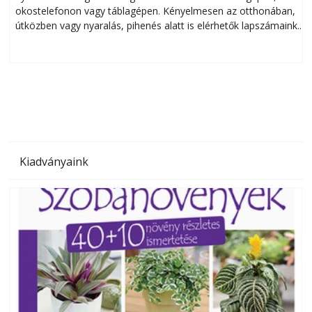
okostelefonon vagy táblagépen. Kényelmesen az otthonában,
útközben vagy nyaralás, pihenés alatt is elérhetők lapszámaink.
ú
Bárhol, bármikor, akár külföldön élve vagy dolgozva is
B
olvashatók az Ezermester lapszámai. A Laptapir kényelmes
megoldás, mert: – t
Kiadványaink