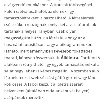
elvégzendő munkákhoz. A típusok többségénél 
külön szétválaszthatók az elemek, így 
támasztólétraként is használható. A létraelemek 
csúszkákon mozognak, melyeket a vezetőprofilok 
tartanak a helyes irányban. Csak olyan 
magasságúra húzzuk a létrát ki, ahogy az a 
használati utasításon, vagy a piktogrammokon 
látható, mert amennyiben kevesebb fokátfedés 
marad, könnyen összecsuklik. 
Állólétra:
 Fordított V 
alakban szétnyitható, így egyéb támasztás nélkül a 
saját négy lábán is képes megállni. A szemben álló 
létraelemeket szétcsúszást gátló gurtni vagy lánc 
köti össze. A fából készült állólétra szárait 
helyenként (általában oldalanként két helyen) 
acélpántok merevítik.