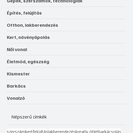
Gépek, szerszámok, technológiák
Építés, felújítás
Otthon, lakberendezés
Kert, növényápolás
Női vonal
Életmód, egészség
Kismester
Barkács
Vonalzó
Népszerű címkék
szerszám
kert
felújítás
lakberendezés
kreatív ötlet
barkácsolás