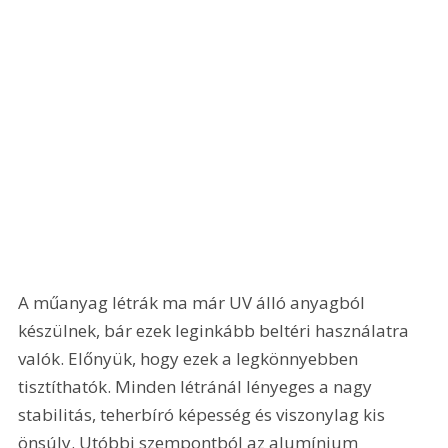
A műanyag létrák ma már UV álló anyagból 
készülnek, bár ezek leginkább beltéri használatra 
valók. Előnyük, hogy ezek a legkönnyebben 
tisztíthatók. Minden létránál lényeges a nagy 
stabilitás, teherbíró képesség és viszonylag kis 
önsúly. Utóbbi szempontból az alumínium 