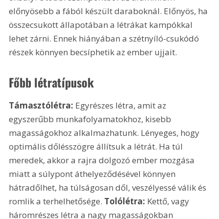
előnyösebb a fából készült daraboknál. Előnyös, ha 
összecsukott állapotában a létrákat kampókkal 
lehet zárni. Ennek hiányában a szétnyíló-csukódó 
részek könnyen becsíphetik az ember ujjait.
Főbb létratípusok
Támasztólétra:
 Egyrészes létra, amit az 
egyszerűbb munkafolyamatokhoz, kisebb 
magasságokhoz alkalmazhatunk. Lényeges, hogy 
optimális dőlésszögre állítsuk a létrát. Ha túl 
meredek, akkor a rajra dolgozó ember mozgása 
miatt a súlypont áthelyeződésével könnyen 
hátradőlhet, ha túlságosan dől, veszélyessé válik és 
romlik a terhelhetősége. 
Tolólétra:
 Kettő, vagy 
háromrészes létra a nagy magasságokban 