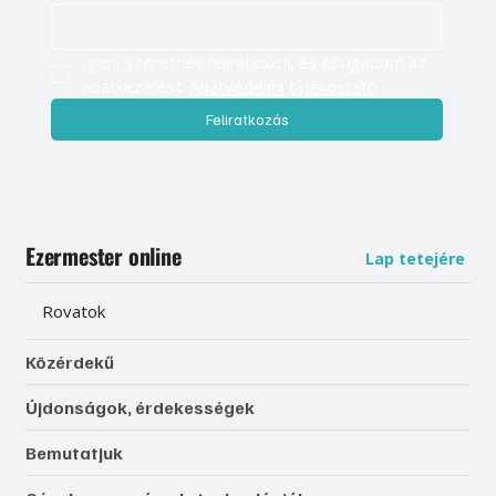
Igen, szeretnék feliratkozni, és elfogadom az 
adatkezelést. 
Adatvédelmi tájékoztató
Feliratkozás
Ezermester online
Lap tetejére
Rovatok
Közérdekű
Újdonságok, érdekességek
Bemutatjuk