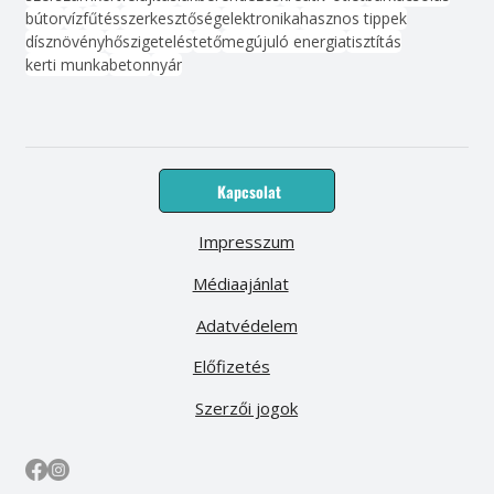
bútor
víz
fűtés
szerkesztőség
elektronika
hasznos tippek
dísznövény
hőszigetelés
tető
megújuló energia
tisztítás
kerti munka
beton
nyár
Kapcsolat
Impresszum
Médiaajánlat
Adatvédelem
Előfizetés
Szerzői jogok