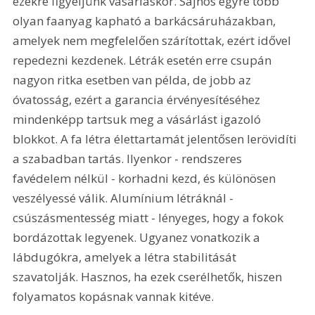
ezekre figyeljünk vásárláskor. Sajnos egyre több 
olyan faanyag kapható a barkácsáruházakban, 
amelyek nem megfelelően szárítottak, ezért idővel 
repedezni kezdenek. Létrák esetén erre csupán 
nagyon ritka esetben van példa, de jobb az 
óvatosság, ezért a garancia érvényesítéséhez 
mindenképp tartsuk meg a vásárlást igazoló 
blokkot. A fa létra élettartamát jelentősen lerövidíti 
a szabadban tartás. Ilyenkor - rendszeres 
favédelem nélkül - korhadni kezd, és különösen 
veszélyessé válik. Alumínium létráknál - 
csúszásmentesség miatt - lényeges, hogy a fokok 
bordázottak legyenek. Ugyanez vonatkozik a 
lábdugókra, amelyek a létra stabilitását 
szavatolják. Hasznos, ha ezek cserélhetők, hiszen 
folyamatos kopásnak vannak kitéve. 