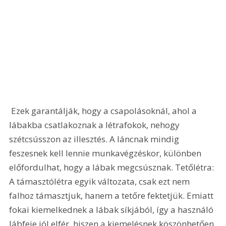
 Ezek garantálják, hogy a csapolásoknál, ahol a 
lábakba csatlakoznak a létrafokok, nehogy 
szétcsússzon az illesztés. A láncnak mindig 
feszesnek kell lennie munkavégzéskor, különben 
előfordulhat, hogy a lábak megcsúsznak. Tetőlétra: 
A támasztólétra egyik változata, csak ezt nem 
falhoz támasztjuk, hanem a tetőre fektetjük. Emiatt 
fokai kiemelkednek a lábak síkjából, így a használó 
lábfeje jól elfér, hiszen a kiemelésnek köszönhetően 