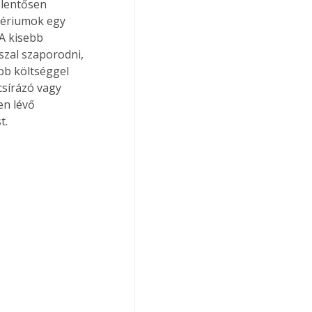
elentősen 
tériumok egy 
 A kisebb 
szal szaporodni, 
bb költséggel 
csírázó vagy 
en lévő 
t.