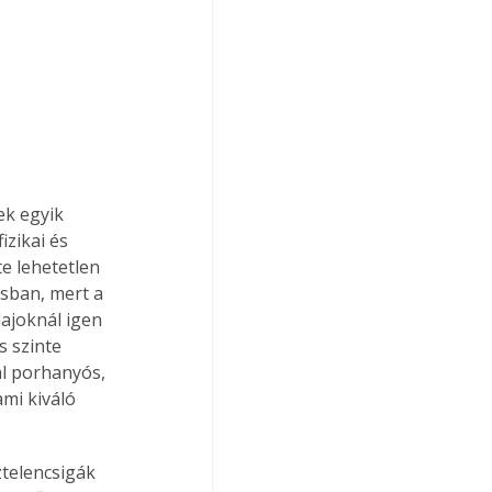
ek egyik 
zikai és 
e lehetetlen 
ásban, mert a 
ajoknál igen 
s szinte 
al porhanyós, 
mi kiváló 
telencsigák 