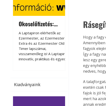
Rásegí
Okoselőfizetés:
Okoselőfizetés
Ezermester Extra
A Laptapiron elérhetők az
A Laptapiron elérhető
Hogy a fagy é
Ezermester, az Ezermester
Ezermester, az Ezer
Amennyiben 
Extra és az Ezermester Old
Extra és az Ezermest
fagyok elejé
Timer lapszámai,
Timer lapszámai,
visszamenőleg is! A Laptapir új,
visszamenőleg is! A La
Így a fagy n
innovatív, praktikus és egyedi
innovatív, praktikus 
lesz egy ger
megoldás a nyomtatott
megoldás a nyomtato
egy enyhébb 
magazinok digitális olvasására
magazinok digitális o
nedves, hogy
számítógépen, okostelefonon
számítógépen, okost
vagy táblagépen. Kényelmesen
vagy táblagépen. Ké
A talajforga
Kiadványaink
az otthonában, útközben vagy
az otthonában, útköz
esetén csak 
nyaralás, pihenés alatt is
nyaralás, pihenés alat
fajok is jól 
elérhetők lapszámaink. Bárhol,
elérhetők lapszámaink
mert ha azok
bármikor, akár külföldön élve
bármikor, akár külföld
annak eredmé
vagy dolgozva is olvashatók az
vagy dolgozva is olv