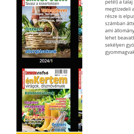
petéi) a tala
megtizedeli 
része is elpu
számban átte
ami állomány
lehet beavatk
sekélyen gyök
gyommagvak e