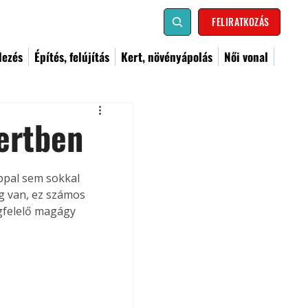
FELIRATKOZÁS
dezés
Építés, felújítás
Kert, növényápolás
Női vonal
kertben
appal sem sokkal 
g van, ez számos 
egfelelő magágy 