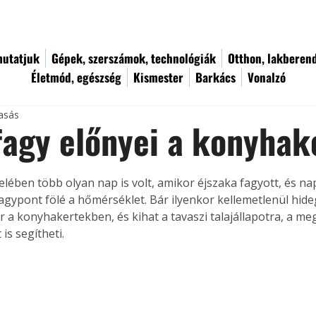
utatjuk
Gépek, szerszámok, technológiák
Otthon, lakberen
Életmód, egészség
Kismester
Barkács
Vonalzó
vasás
 fagy előnyei a konyha
felében több olyan nap is volt, amikor éjszaka fagyott, és n
agypont fölé a hőmérséklet. Bár ilyenkor kellemetlenül hide
ár a konyhakertekben, és kihat a tavaszi talajállapotra, a m
 is segítheti.