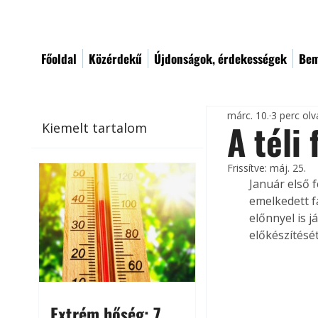
Főoldal
Közérdekű
Újdonságok, érdekességek
Bem
márc. 10.
3 perc ol
A téli
Kiemelt tartalom
Frissítve:
máj. 25.
Január első 
emelkedett f
előnnyel is j
előkészítését
Extrém hőség: 7