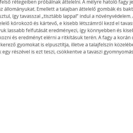
j felső rétegeiben próbálnak áttelelni. A mélyre hatoló fagy j
az állományukat. Emellett a talajban áttelelő gombák és bak
sztul, így tavasszal „tisztább lappal” indul a növényvédelem.
lelő kórokozó és kártevő, e kisebb létszámról kezd el tavas
uk lassabb felfutását eredményezi, így könnyebben és kise
ozni és eredményt elérni a ritkításuk terén. A fagy a korán 
erező gyomokat is elpusztítja, illetve a talajfelszín közeléb
gy részével is ezt teszi, csökkentve a tavaszi gyomnyomás