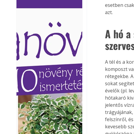
esetben csak
Ezermester lapszámai. A
Ezermester lapszámai
azt.
Laptapir kényelmes megoldás,
Laptapir kényelmes 
mert: – t
mert: – t
A hó a
szerve
A tél és a ko
komposzt vag
rétegekbe. A
sokat segíte
évelők (pl. 
hótakaró kiv
jelentős víz
trágyájának,
felszínről, 
kevesebb sze
gyökérzóna a