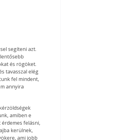
el segíteni azt. 
lentősebb 
kat és rögöket. 
és tavasszal elég 
unk fel mindent, 
em annyira 
kérzöldségek 
unk, amiben e 
t érdemes felásni, 
ajba kerülnek, 
ökere, ami jobb 