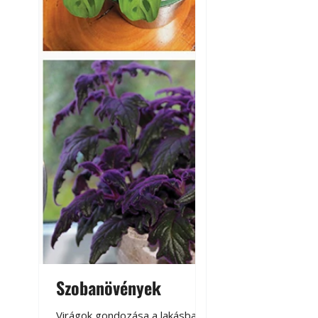
Szobanövények
Virágoskert: k
teraszon, laká
Virágok gondozása a lakásban,