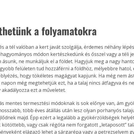
thetünk a folyamatokra
Együtt jobban megéri!
Bővebb információ itt!
k az
Együtt jobban megéri! A
s a tél valóban a kert javát szolgálja, érdemes néhány lépéss
mester
könyvek tetszőleges
hagyományos módon kertészkedünk és ősszel vagy a téli je
er Old
párosítással kedvezményes
n ásunk, ne munkáljuk el a földet. Hagyjuk meg a nagy hanto
áron, 0 Ft postaköltséggel
ptapir új,
megrendelhetők!
agyobb felületen tud hozzáférni a földhöz, mélyebbre hatol, 
és egyedi
eblyézés, hogy tökéletes magágyat kapjunk. Ha még nem ást
tt
napon még megtehetjük ezt, ha a talaj nincs átfagyva és n
lvasására
 akadályozza ezt a műveletet.
elefonon
nyelmesen
tás mentes termesztési módoknak is sok előnye van, ám gyö
ben vagy
hosszabb, több éves átállás után lesz olyan porhanyós talaj
t is
fejlődnek majd. Épp ezért a legalább a gyökérzöldségek helyé
. Bárhol,
 kötöttebb, vagy csak régóta nem forgatott „letaposott” tal
ön élve
nyeként elágazó lehet a sárgarépa vagy a petrezselyem gy
ashatók az