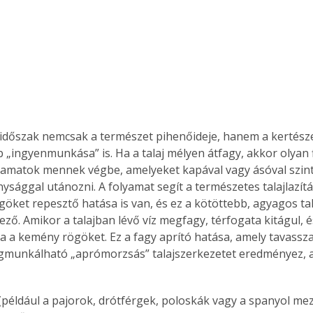
s időszak nemcsak a természet pihenőideje, hanem a kertész
 „ingyenmunkása” is. Ha a talaj mélyen átfagy, akkor olyan fi
lyamatok mennek végbe, amelyeket kapával vagy ásóval szint
nysággal utánozni. A folyamat segít a természetes talajlazít
göket repesztő hatása is van, és ez a kötöttebb, agyagos tal
ző. Amikor a talajban lévő víz megfagy, térfogata kitágul, é
a a kemény rögöket. Ez a fagy aprító hatása, amely tavassz
munkálható „aprómorzsás” talajszerkezetet eredményez, a
(például a pajorok, drótférgek, poloskák vagy a spanyol mez