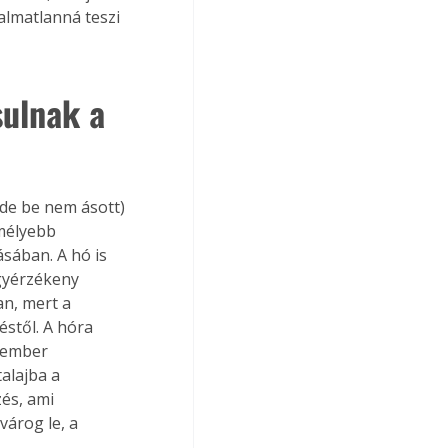
lmatlanná teszi 
ulnak a 
 (de be nem ásott) 
mélyebb 
sában. A hó is 
agyérzékeny 
an, mert a 
éstől. A hóra 
 ember 
alajba a 
és, ami 
árog le, a 