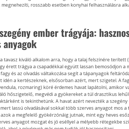
 megnehezíti, rosszabb esetben konyhai felhasználásra alka
. A
megoldás,
 szegény ember trágyája: hasznos
s anyagok 
ra tavasz kiváló alkalom arra, hogy a talaj felszínére terített
y érett trágya a csapadékkal együtt lassan bemosódjon a 
 fagy és az olvadás váltakozása segít a tápanyagok feltáródá
tt idén a kertészeknek, elsősorban azért, mert szigetel. A f
levendula, rozmaring) köré érdemes havat lapátolni, amikor v
áló hőszigetelő, megvédi a gyökereket a túl drasztikus lehűl
raktárként is tekinthetünk. A havat azért nevezték a szegény
 mert lassú olvadásával sokkal több szerves anyagot mos a t
és azok a megfelelő gyökérzónáig jutnak, mint egy heves esőz
rves anyagot mozgat és jó eséllyel a mélyebb rétegekbe sziv
lá, ahol a növények már nem tudják jól hasznosítani.