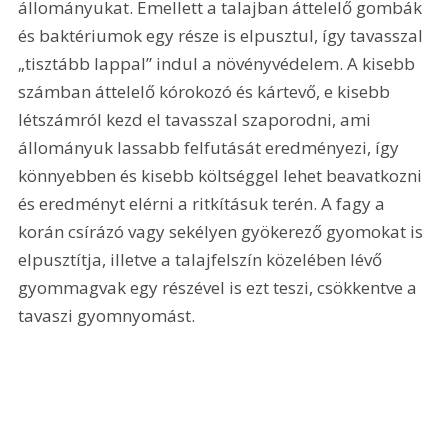
állományukat. Emellett a talajban áttelelő gombák 
és baktériumok egy része is elpusztul, így tavasszal 
„tisztább lappal” indul a növényvédelem. A kisebb 
számban áttelelő kórokozó és kártevő, e kisebb 
létszámról kezd el tavasszal szaporodni, ami 
állományuk lassabb felfutását eredményezi, így 
könnyebben és kisebb költséggel lehet beavatkozni 
és eredményt elérni a ritkításuk terén. A fagy a 
korán csírázó vagy sekélyen gyökerező gyomokat is 
elpusztítja, illetve a talajfelszín közelében lévő 
gyommagvak egy részével is ezt teszi, csökkentve a 
tavaszi gyomnyomást.