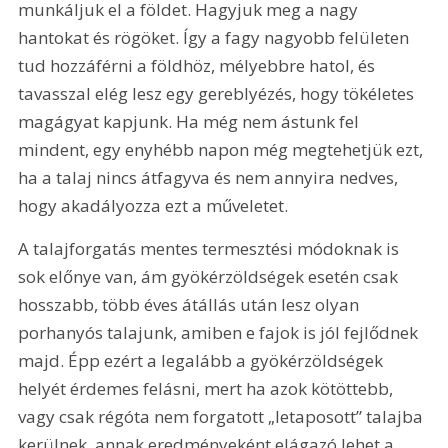
munkáljuk el a földet. Hagyjuk meg a nagy 
hantokat és rögöket. Így a fagy nagyobb felületen 
tud hozzáférni a földhöz, mélyebbre hatol, és 
tavasszal elég lesz egy gereblyézés, hogy tökéletes 
magágyat kapjunk. Ha még nem ástunk fel 
mindent, egy enyhébb napon még megtehetjük ezt, 
ha a talaj nincs átfagyva és nem annyira nedves, 
hogy akadályozza ezt a műveletet.
A talajforgatás mentes termesztési módoknak is 
sok előnye van, ám gyökérzöldségek esetén csak 
hosszabb, több éves átállás után lesz olyan 
porhanyós talajunk, amiben e fajok is jól fejlődnek 
majd. Épp ezért a legalább a gyökérzöldségek 
helyét érdemes felásni, mert ha azok kötöttebb, 
vagy csak régóta nem forgatott „letaposott” talajba 
kerülnek, annak eredményeként elágazó lehet a 