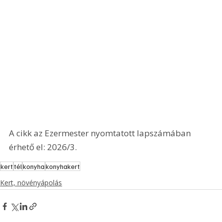
A cikk az Ezermester nyomtatott lapszámában 
érhető el: 2026/3.
kert
tél
konyha
konyhakert
Kert, növényápolás