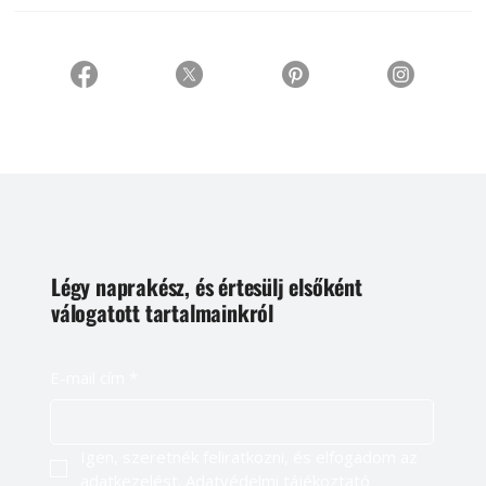
Légy naprakész, és értesülj elsőként
válogatott tartalmainkról
E-mail cím
*
Igen, szeretnék feliratkozni, és elfogadom az 
adatkezelést. 
Adatvédelmi tájékoztató