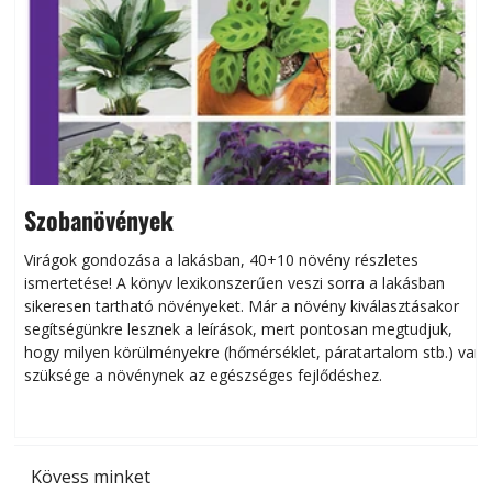
Szobanövények
Virágok gondozása a lakásban, 40+10 növény részletes
ismertetése! A könyv lexikonszerűen veszi sorra a lakásban
s
sikeresen tart­ha­tó növényeket. Már a növény kiválasztásakor
h
segítségünkre lesznek a leírások, mert pontosan megtudjuk,
k
hogy milyen körülményekre (hőmérséklet, páratartalom stb.) van
szüksége a növénynek az egészséges fejlődéshez.
t
Kövess minket