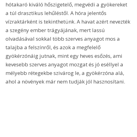
hótakaró kiváló hőszigetelő, megvédi a gyökereket 
a túl drasztikus lehűléstől. A hóra jelentős 
vízraktárként is tekinthetünk. A havat azért nevezték 
a szegény ember trágyájának, mert lassú 
olvadásával sokkal több szerves anyagot mos a 
talajba a felszínről, és azok a megfelelő 
gyökérzónáig jutnak, mint egy heves esőzés, ami 
kevesebb szerves anyagot mozgat és jó eséllyel a 
mélyebb rétegekbe szivárog le, a gyökérzóna alá, 
ahol a növények már nem tudják jól hasznosítani.