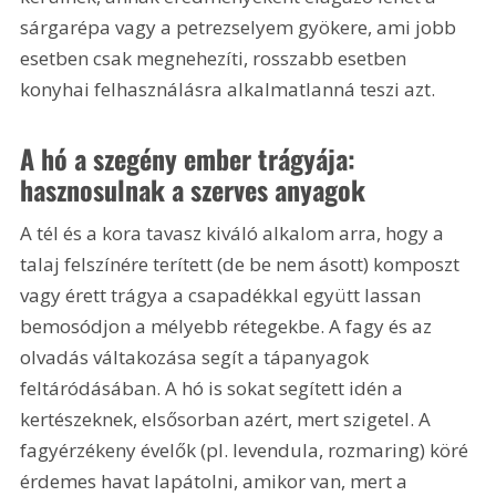
sárgarépa vagy a petrezselyem gyökere, ami jobb 
esetben csak megnehezíti, rosszabb esetben 
konyhai felhasználásra alkalmatlanná teszi azt.
A hó a szegény ember trágyája: 
hasznosulnak a szerves anyagok 
A tél és a kora tavasz kiváló alkalom arra, hogy a 
talaj felszínére terített (de be nem ásott) komposzt 
vagy érett trágya a csapadékkal együtt lassan 
bemosódjon a mélyebb rétegekbe. A fagy és az 
olvadás váltakozása segít a tápanyagok 
feltáródásában. A hó is sokat segített idén a 
kertészeknek, elsősorban azért, mert szigetel. A 
fagyérzékeny évelők (pl. levendula, rozmaring) köré 
érdemes havat lapátolni, amikor van, mert a 