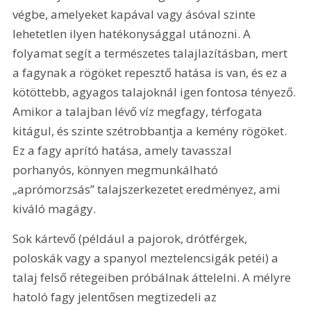
végbe, amelyeket kapával vagy ásóval szinte 
lehetetlen ilyen hatékonysággal utánozni. A 
folyamat segít a természetes talajlazításban, mert 
a fagynak a rögöket repesztő hatása is van, és ez a 
kötöttebb, agyagos talajoknál igen fontosa tényező. 
Amikor a talajban lévő víz megfagy, térfogata 
kitágul, és szinte szétrobbantja a kemény rögöket. 
Ez a fagy aprító hatása, amely tavasszal 
porhanyós, könnyen megmunkálható 
„aprómorzsás” talajszerkezetet eredményez, ami 
kiváló magágy.
Sok kártevő (például a pajorok, drótférgek, 
poloskák vagy a spanyol meztelencsigák petéi) a 
talaj felső rétegeiben próbálnak áttelelni. A mélyre 
hatoló fagy jelentősen megtizedeli az 