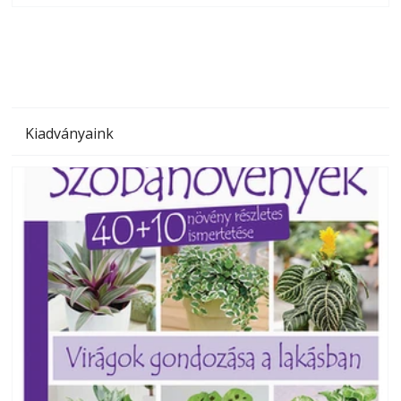
megoldás, mert: – t
Kiadványaink