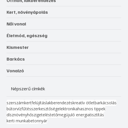
Otthon, lakberendezés
Kert, növényápolás
Női vonal
Életmód, egészség
Kismester
Barkács
Vonalzó
Népszerű címkék
szerszám
kert
felújítás
lakberendezés
kreatív ötlet
barkácsolás
bútor
víz
fűtés
szerkesztőség
elektronika
hasznos tippek
dísznövény
hőszigetelés
tető
megújuló energia
tisztítás
kerti munka
beton
nyár