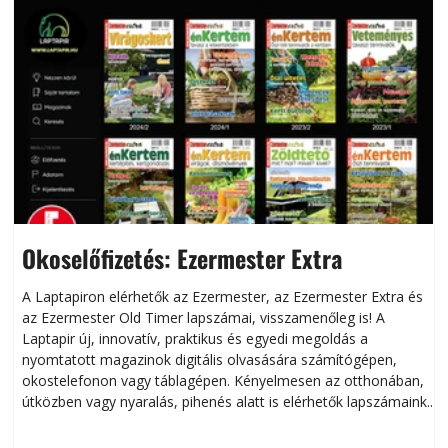
Okoselőfizetés: Ezermester Extra
A Laptapiron elérhetők az Ezermester, az Ezermester Extra és
az Ezermester Old Timer lapszámai, visszamenőleg is! A
Laptapir új, innovatív, praktikus és egyedi megoldás a
L
nyomtatott magazinok digitális olvasására számítógépen,
okostelefonon vagy táblagépen. Kényelmesen az otthonában,
útközben vagy nyaralás, pihenés alatt is elérhetők lapszámaink.
ú
Bárhol, bármikor, akár külföldön élve vagy dolgozva is
B
olvashatók az Ezermester lapszámai. A Laptapir kényelmes