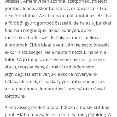
vetéssel. Amennyiben azonnal szétporlad, mielőtt 
gombóc lenne, akkor túl száraz, ez tavasszal ritka, 
de előfordulhat. Az ideális talajállapotot az jelzi, ha 
a földből gyúrt gombóc összeáll, de ha az ujjunkkal 
finoman megbökjük, akkor könnyen, apró 
morzsákra hullik szét. Ezt hívjuk morzsalékos 
állapotnak. Ebbe ideális vetni, ám kelesztő öntözés 
ekkor is szükséges. Ne a naptárt nézzük, hanem a 
földet! A jó talaj tavaszi vetéshez nyirkos (de nem 
vizes), morzsalékos, és már érezhetően nem 
jéghideg. Ha ezt kivárjuk, akkor a növényeink 
hálásak lesznek, és sokkal gyorsabban behozzák 
azt a pár napos „lemaradást”, amit várakozással 
töltöttünk.
A nedvesség mellett a talaj hőfoka a másik kritikus 
pont. Hiába morzsalékos a föld, ha még jéghideg. A 