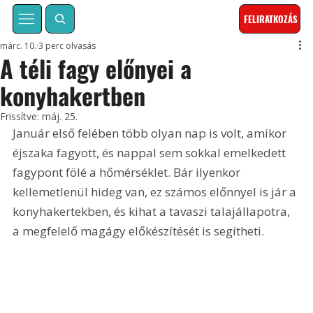
FELIRATKOZÁS
márc. 10.
3 perc olvasás
A téli fagy előnyei a
konyhakertben
Frissítve:
máj. 25.
Január első felében több olyan nap is volt, amikor 
éjszaka fagyott, és nappal sem sokkal emelkedett 
fagypont fölé a hőmérséklet. Bár ilyenkor 
kellemetlenül hideg van, ez számos előnnyel is jár a 
konyhakertekben, és kihat a tavaszi talajállapotra, 
a megfelelő magágy előkészítését is segítheti.