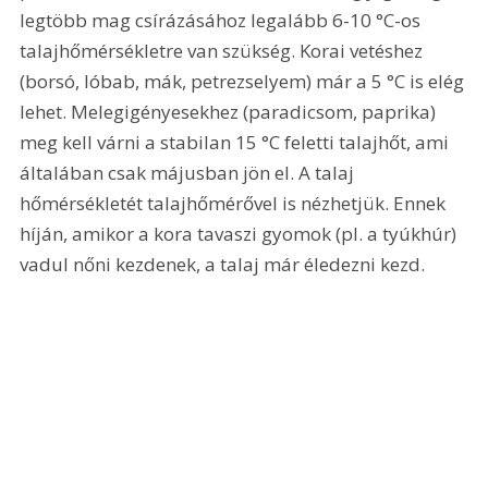
legtöbb mag csírázásához legalább 6-10 °C-os 
talajhőmérsékletre van szükség. Korai vetéshez 
(borsó, lóbab, mák, petrezselyem) már a 5 °C is elég 
lehet. Melegigényesekhez (paradicsom, paprika) 
meg kell várni a stabilan 15 °C feletti talajhőt, ami 
általában csak májusban jön el. A talaj 
hőmérsékletét talajhőmérővel is nézhetjük. Ennek 
híján, amikor a kora tavaszi gyomok (pl. a tyúkhúr) 
vadul nőni kezdenek, a talaj már éledezni kezd.