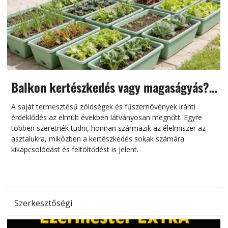
Balkon kertészkedés vagy magaságyás?
Helytakarékos kertészkedés
A saját termesztésű zöldségek és fűszernövények iránti
érdeklődés az elmúlt években látványosan megnőtt. Egyre
többen szeretnék tudni, honnan származik az élelmiszer az
l
asztalukra, miközben a kertészkedés sokak számára
kikapcsolódást és feltöltődést is jelent.
é
d
Szerkesztőségi