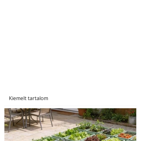
Szárazság a kertben – az aszály hatása a
növényekre és a védekezés lehetőségei
Kiemelt tartalom