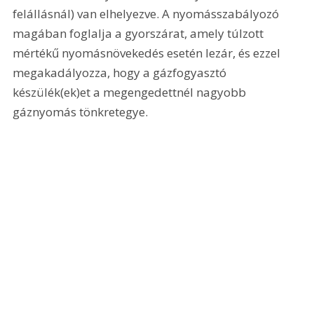
felállásnál) van elhelyezve. A nyomásszabályozó 
magában foglalja a gyorszárat, amely túlzott 
mértékű nyomásnövekedés esetén lezár, és ezzel 
megakadályozza, hogy a gázfogyasztó 
készülék(ek)et a megengedettnél nagyobb 
gáznyomás tönkretegye.