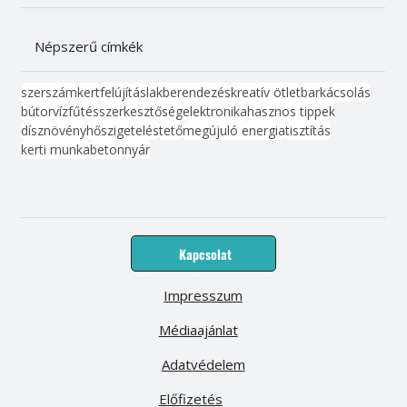
Népszerű címkék
szerszám
kert
felújítás
lakberendezés
kreatív ötlet
barkácsolás
bútor
víz
fűtés
szerkesztőség
elektronika
hasznos tippek
dísznövény
hőszigetelés
tető
megújuló energia
tisztítás
kerti munka
beton
nyár
Kapcsolat
Impresszum
Médiaajánlat
Adatvédelem
Előfizetés