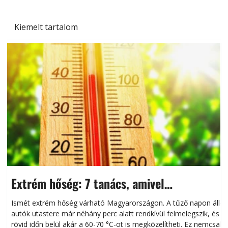
Kiemelt tartalom
Extrém hőség: 7 tanács, amivel
megóvhatjuk autónkat a nyári károktól
Ismét extrém hőség várható Magyarországon. A tűző napon álló
autók utastere már néhány perc alatt rendkívül felmelegszik, és
rövid időn belül akár a 60-70 °C-ot is megközelítheti. Ez nemcsak
n