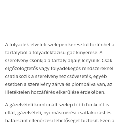
A folyadék-elvételi szelepen keresztül történhet a 
tartályból a folyadékfázisú gáz kinyerése. A 
szerelvény csonkja a tartály aljáig lenyúlik. Csak 
elgőzölögtetős vagy folyadékégős rendszereknél 
csatlakozik a szerelvényhez csővezeték, egyéb 
esetben a szerelvény zárva és plombálva van, az 
illetéktelen hozzáférés elkerülése érdekében.
A gázelvételi kombinált szelep több funkciót is 
ellát; gázelvételi, nyomásmérési csatlakozást és 
határszint ellenőrzési lehetőséget biztosít. Ezen a 