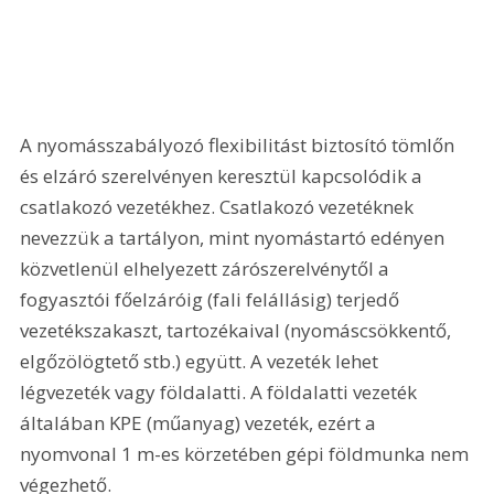
A nyomásszabályozó flexibilitást biztosító tömlőn 
és elzáró szerelvényen keresztül kapcsolódik a 
csatlakozó vezetékhez. Csatlakozó vezetéknek 
nevezzük a tartályon, mint nyomástartó edényen 
közvetlenül elhelyezett zárószerelvénytől a 
fogyasztói főelzáróig (fali felállásig) terjedő 
vezetékszakaszt, tartozékaival (nyomáscsökkentő, 
elgőzölögtető stb.) együtt. A vezeték lehet 
légvezeték vagy földalatti. A földalatti vezeték 
általában KPE (műanyag) vezeték, ezért a 
nyomvonal 1 m-es körzetében gépi földmunka nem 
végezhető.