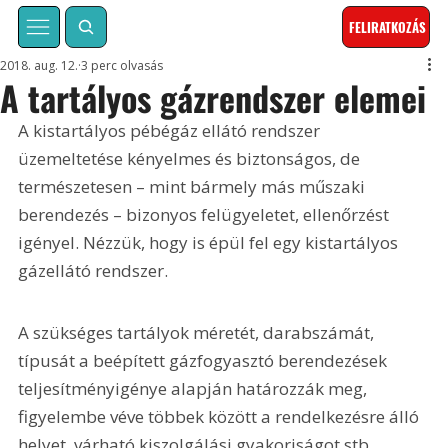
FELIRATKOZÁS
2018. aug. 12.
3 perc olvasás
A tartályos gázrendszer elemei
A kistartályos pébégáz ellátó rendszer 
üzemeltetése kényelmes és biztonságos, de 
természetesen – mint bármely más műszaki 
berendezés – bizonyos felügyeletet, ellenőrzést 
igényel. Nézzük, hogy is épül fel egy kistartályos 
gázellátó rendszer.
A szükséges tartályok méretét, darabszámát, 
típusát a beépített gázfogyasztó berendezések 
teljesítményigénye alapján határozzák meg, 
figyelembe véve többek között a rendelkezésre álló 
helyet, várható kiszolgálási gyakoriságot stb.