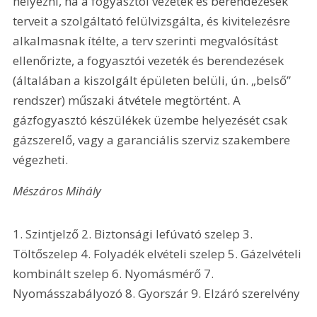
helyezni, ha a fogyasztói vezeték és berendezések 
terveit a szolgáltató felülvizsgálta, és kivitelezésre 
alkalmasnak ítélte, a terv szerinti megvalósítást 
ellenőrizte, a fogyasztói vezeték és berendezések 
(általában a kiszolgált épületen belüli, ún. „belső” 
rendszer) műszaki átvétele megtörtént. A 
gázfogyasztó készülékek üzembe helyezését csak 
gázszerelő, vagy a garanciális szerviz szakembere 
végezheti.
Mészáros Mihály
1. Szintjelző 2. Biztonsági lefúvató szelep 3. 
Töltőszelep 4. Folyadék elvételi szelep 5. Gázelvételi 
kombinált szelep 6. Nyomásmérő 7. 
Nyomásszabályozó 8. Gyorszár 9. Elzáró szerelvény