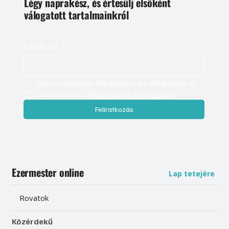
Légy naprakész, és értesülj elsőként
válogatott tartalmainkról
E-mail cím
*
Igen, szeretnék feliratkozni, és elfogadom az 
adatkezelést. 
Adatvédelmi tájékoztató
Feliratkozás
Ezermester online
Lap tetejére
Rovatok
Közérdekű