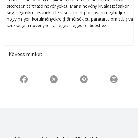
sikeresen tart­ha­tó növényeket. Már a növény kiválasztásakor
h
segítségünkre lesznek a leírások, mert pontosan megtudjuk,
k
hogy milyen körülményekre (hőmérséklet, páratartalom stb.) van
szüksége a növénynek az egészséges fejlődéshez.
t
Kövess minket