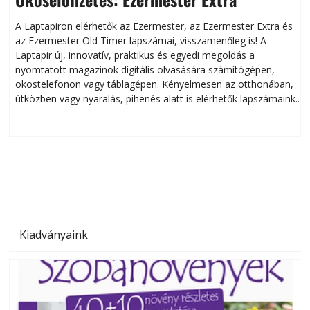
A Laptapiron elérhetők az Ezermester, az Ezermester Extra és
az Ezermester Old Timer lapszámai, visszamenőleg is! A
Laptapir új, innovatív, praktikus és egyedi megoldás a
L
nyomtatott magazinok digitális olvasására számítógépen,
okostelefonon vagy táblagépen. Kényelmesen az otthonában,
útközben vagy nyaralás, pihenés alatt is elérhetők lapszámaink.
ú
Bárhol, bármikor, akár külföldön élve vagy dolgozva is
B
olvashatók az Ezermester lapszámai. A Laptapir kényelmes
megoldás, mert: – t
Kiadványaink