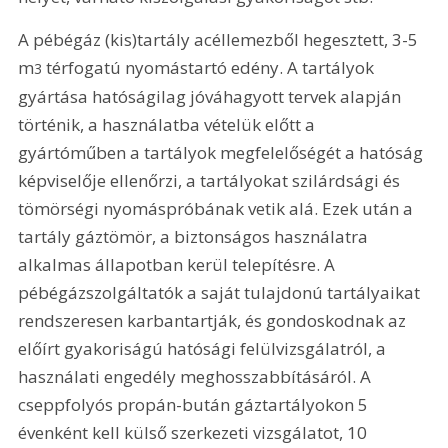
A pébégáz (kis)tartály acéllemezből hegesztett, 3-5 
m
 térfogatú nyomástartó edény. A tartályok 
3
gyártása hatóságilag jóváhagyott tervek alapján 
történik, a használatba vételük előtt a 
gyártóműben a tartályok megfelelőségét a hatóság 
képviselője ellenőrzi, a tartályokat szilárdsági és 
tömörségi nyomáspróbának vetik alá. Ezek után a 
tartály gáztömör, a biztonságos használatra 
alkalmas állapotban kerül telepítésre. A 
pébégázszolgáltatók a saját tulajdonú tartályaikat 
rendszeresen karbantartják, és gondoskodnak az 
előírt gyakoriságú hatósági felülvizsgálatról, a 
használati engedély meghosszabbításáról. A 
cseppfolyós propán-bután gáztartályokon 5 
évenként kell külső szerkezeti vizsgálatot, 10 