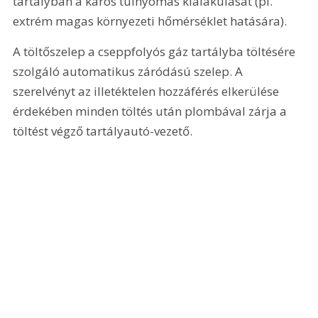
tartályban a káros túlnyomás kialakulását (pl. 
extrém magas környezeti hőmérséklet hatására).
A töltőszelep a cseppfolyós gáz tartályba töltésére 
szolgáló automatikus záródású szelep. A 
szerelvényt az illetéktelen hozzáférés elkerülése 
érdekében minden töltés után plombával zárja a 
töltést végző tartályautó-vezető.