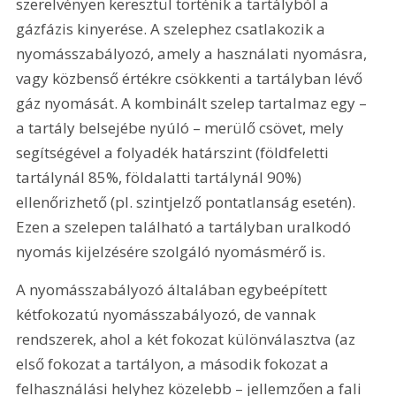
szerelvényen keresztül történik a tartályból a 
gázfázis kinyerése. A szelephez csatlakozik a 
nyomásszabályozó, amely a használati nyomásra, 
vagy közbenső értékre csökkenti a tartályban lévő 
gáz nyomását. A kombinált szelep tartalmaz egy – 
a tartály belsejébe nyúló – merülő csövet, mely 
segítségével a folyadék határszint (földfeletti 
tartálynál 85%, földalatti tartálynál 90%) 
ellenőrizhető (pl. szintjelző pontatlanság esetén). 
Ezen a szelepen található a tartályban uralkodó 
nyomás kijelzésére szolgáló nyomásmérő is.
A nyomásszabályozó általában egybeépített 
kétfokozatú nyomásszabályozó, de vannak 
rendszerek, ahol a két fokozat különválasztva (az 
első fokozat a tartályon, a második fokozat a 
felhasználási helyhez közelebb – jellemzően a fali 