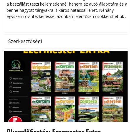
a beszállást teszi kellemetlenné, hanem az autó állapotára és a
benne hagyott tárgyakra is káros hatással lehet. Néhány
egyszerű óvintézkedéssel azonban jelentősen csökkenthetjük a
hőség káros hatásait.
l
Szerkesztőségi
Okoselőfizetés: Ezermester Extra