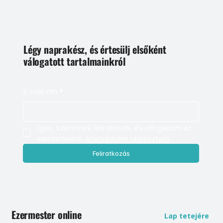
Légy naprakész, és értesülj elsőként
válogatott tartalmainkról
E-mail cím
*
Igen, szeretnék feliratkozni, és elfogadom az 
adatkezelést. 
Adatvédelmi tájékoztató
Feliratkozás
Ezermester online
Lap tetejére