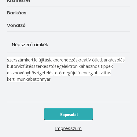
Kismester
Barkács
Vonalzó
Népszerű címkék
szerszám
kert
felújítás
lakberendezés
kreatív ötlet
barkácsolás
bútor
víz
fűtés
szerkesztőség
elektronika
hasznos tippek
dísznövény
hőszigetelés
tető
megújuló energia
tisztítás
kerti munka
beton
nyár
Kapcsolat
Impresszum