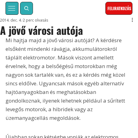
FELIRATKOZÁS
2014. dec. 4.
2 perc olvasás
A jövő városi autója
Mi hajtja majd a jövő városi autóját? A kérdésre 
elsőként mindenki rávágja, akkumulátorokról 
táplált elektromotor. Mások viszont amellett 
érvelnek, hogy a belsőégésű motorokban még 
nagyon sok tartalék van, és ez a kérdés még közel 
sincs eldőlve. Ugyancsak mások egyéb alternatív 
hajtóanyagokban és meghatásokban 
gondolkoznak, ilyenek lehetnek például a sűrített 
levegős motorok, a hibridek vagy az 
üzemanyagcellás megoldások.
Újabban sokan kétségbe vonják az elektromos, 