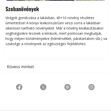
Szobanövények
Virágok gondozása a lakásban, 40+10 növény részletes
ismertetése! A könyv lexikonszerűen veszi sorra a lakásban
s
sikeresen tart­ha­tó növényeket. Már a növény kiválasztásakor
h
segítségünkre lesznek a leírások, mert pontosan megtudjuk,
k
hogy milyen körülményekre (hőmérséklet, páratartalom stb.) van
szüksége a növénynek az egészséges fejlődéshez.
t
Kövess minket