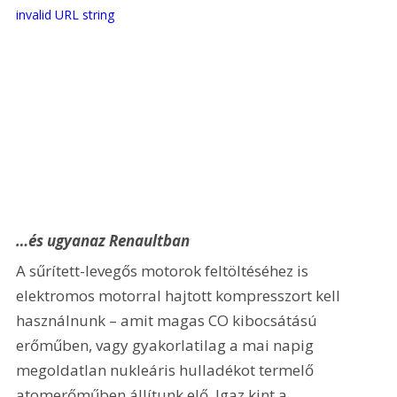
invalid URL string
…és ugyanaz Renaultban
A sűrített-levegős motorok feltöltéséhez is 
elektromos motorral hajtott kompresszort kell 
használnunk – amit magas CO kibocsátású 
erőműben, vagy gyakorlatilag a mai napig 
megoldatlan nukleáris hulladékot termelő 
atomerőműben állítunk elő. Igaz kint a 