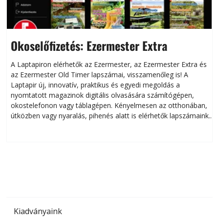
Okoselőfizetés: Ezermester Extra
A Laptapiron elérhetők az Ezermester, az Ezermester Extra és
az Ezermester Old Timer lapszámai, visszamenőleg is! A
Laptapir új, innovatív, praktikus és egyedi megoldás a
L
nyomtatott magazinok digitális olvasására számítógépen,
okostelefonon vagy táblagépen. Kényelmesen az otthonában,
útközben vagy nyaralás, pihenés alatt is elérhetők lapszámaink.
ú
Bárhol, bármikor, akár külföldön élve vagy dolgozva is
B
olvashatók az Ezermester lapszámai. A Laptapir kényelmes
megoldás, mert: – t
Kiadványaink