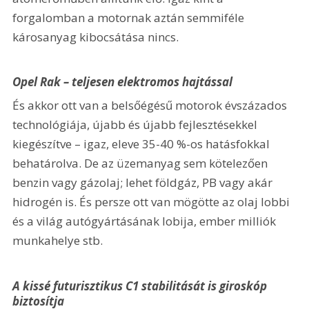
forgalomban a motornak aztán semmiféle 
károsanyag kibocsátása nincs.
Opel Rak – teljesen elektromos hajtással
És akkor ott van a belsőégésű motorok évszázados 
technológiája, újabb és újabb fejlesztésekkel 
kiegészítve – igaz, eleve 35-40 %-os hatásfokkal 
behatárolva. De az üzemanyag sem kötelezően 
benzin vagy gázolaj; lehet földgáz, PB vagy akár 
hidrogén is. És persze ott van mögötte az olaj lobbi 
és a világ autógyártásának lobija, ember milliók 
munkahelye stb.
A kissé futurisztikus C1 stabilitását is giroskóp 
biztosítja