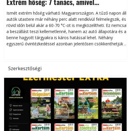
Extrém hőség: 7 tanács, amivel
megóvhatjuk autónkat a nyári károktól
Ismét extrém hőség várható Magyarországon. A tűző napon álló
autók utastere már néhány perc alatt rendkívül felmelegszik, és
rövid időn belül akár a 60-70 °C-ot is megközelítheti. Ez nemcsak
n
a beszállást teszi kellemetlenné, hanem az autó állapotára és a
benne hagyott tárgyakra is káros hatással lehet. Néhány
egyszerű óvintézkedéssel azonban jelentősen csökkenthetjük a
hőség káros hatásait.
l
Szerkesztőségi