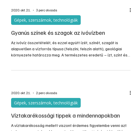
2020. okt. 21.
3 perc olvasás
Gépek, szerszámok, technológiák
Gyanús színek és szagok az ivóvízben
Az ivóvíz összetételét, és ezzel együtt ízét, színét, szagát is
alapvetően a vízforrás típusa (felszíni, felszín alatti), geológiai
környezete határozza meg. A természetes eredetű – ízt, színt és
szagot befolyásoló – anyagok lehetnek szerves vagy szervetlen
(kőzetekből kioldódó, pl. vas, mangán) anyagok. Emellett az íz, szín
és szag kialakulásában szerepet játszhatnak még a vízkezelés
egyes lépései is; például klór tartalmú fertőtlenítőszer használata
esetén klóros íz és szag
2020. okt. 21.
2 perc olvasás
Gépek, szerszámok, technológiák
Víztakarékossági tippek a mindennapokban
A víztakarékosság mellett viszont érdemes figyelembe venni azt