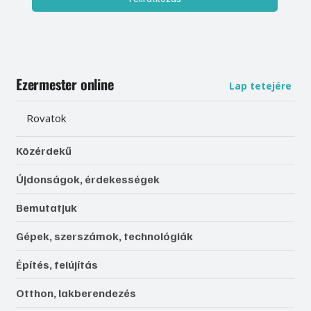
adatkezelést. 
Adatvédelmi tájékoztató
Feliratkozás
Ezermester online
Lap tetejére
Rovatok
Közérdekű
Újdonságok, érdekességek
Bemutatjuk
Gépek, szerszámok, technológiák
Építés, felújítás