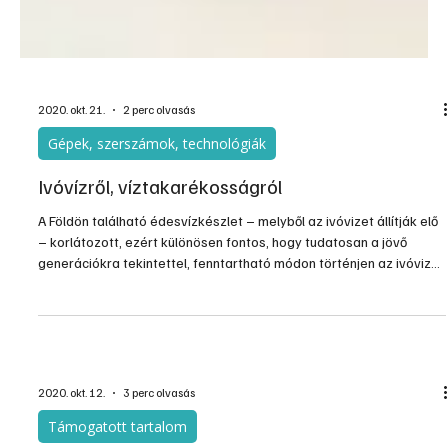
2020. okt. 21.
2 perc olvasás
Gépek, szerszámok, technológiák
Ivóvízről, víztakarékosságról
A Földön található édesvízkészlet – melyből az ivóvizet állítják elő
– korlátozott, ezért különösen fontos, hogy tudatosan a jövő
generációkra tekintettel, fenntartható módon történjen az ivóvizek
felhasználása. Az ivóvíz felhasználásának minimalizálása a
gazdasági, takarékossági okon túlmenően – mely pl. a vízdíjban
észlelhető – környezetvédelmi megfontolásból is szükséges.
2020. okt. 12.
3 perc olvasás