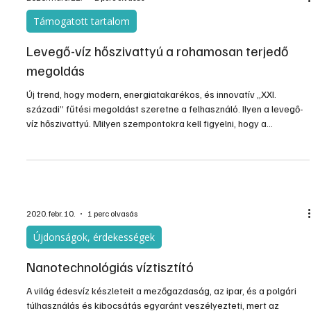
közismert. A csapvizekben jellemző ólom tartalo
2020. márc. 22.
2 perc olvasás
Támogatott tartalom
Levegő-víz hőszivattyú a rohamosan terjedő
megoldás
Új trend, hogy modern, energiatakarékos, és innovatív „XXI.
századi” fűtési megoldást szeretne a felhasználó. Ilyen a levegő-
víz hőszivattyú. Milyen szempontokra kell figyelni, hogy a
kivitelezett rendszer sok éven át megfelelően működjön?
2020. febr. 10.
1 perc olvasás
Újdonságok, érdekességek
Nanotechnológiás víztisztító