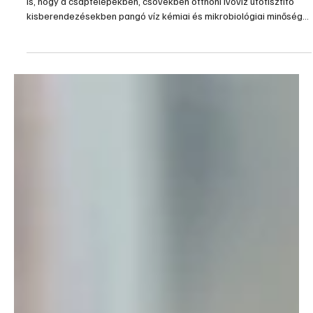
is, hogy a csaptelepekben, csövekben otthoni ivóvíz utótisztító
kisberendezésekben pangó víz kémiai és mikrobiológiai minősége
akár jelentősen romolhat az állás során, így annak emberi
fogyasztásra történő felhasználása kerülendő. Két-három napos
üzemszünetet (akár egy hétvégi elutazást) követően javasolt a
pangó víz kifolyatása, a rendszerek átöblítése. A kifolyatott víz
egyéb háztartási célra (pl. felmosás, virá