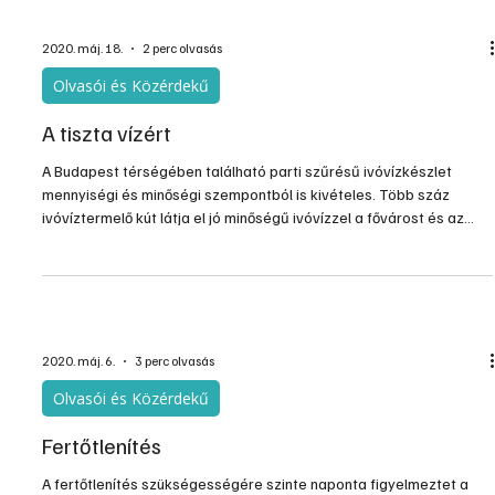
legalizálására.
2020. máj. 18.
2 perc olvasás
Olvasói és Közérdekű
A tiszta vízért
A Budapest térségében található parti szűrésű ivóvízkészlet
mennyiségi és minőségi szempontból is kivételes. Több száz
ivóvíztermelő kút látja el jó minőségű ivóvízzel a fővárost és az
agglomeráció településeit. Hogy ez évtizedek múlva is így lesz-e,
rajtunk is múlik.
2020. máj. 6.
3 perc olvasás
Olvasói és Közérdekű
Fertőtlenítés