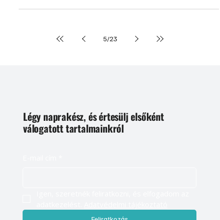
vizet lehet megtakarítani az öblítésnél.
5
/
23
Légy naprakész, és értesülj elsőként
válogatott tartalmainkról
E-mail cím
*
Igen, szeretnék feliratkozni, és elfogadom az 