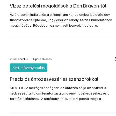
Támogatott tartalom
Vízszigetelési megoldások a Den Braven-től
Az életben mindig eljön a pillanat, amikor az ember belevág egy
fürdőszoba-felújításba, vagy akár az erkély, terasz burkolatának
megújításába. Régebben ez nem volt bonyolult dolog, a
rendszerint egyszínű csempét cementes aljzatra ragasztották.
2020. szept. 3.
4 perc olvasás
Kert, növényápolás
Precíziós öntözésvezérlés szenzorokkal
MESTER+ A mezőgazdaságban az öntözés célja az optimális
nedvességtartalom fenntartása a növény növekedéséhez és a
termésfejlődéshez. A hatékony öntözés azt jelenti, hogy a
termelési bevétel növekedése több bevételt eredményez, mint