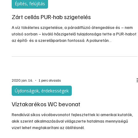
2020. jan. 20.
3 perc olvasás
Építés, felújítás
Zárt cellás PUR-hab szigetelés
A víz tökéletes szigetelése, a páradiffúzió átengedése és – nem
utolsó sorban – kiváló hőszigetelő tulajdonsága tette a PUR-habot
az építő- és a szerelőiparban fontossá. A poliuretán
szigetelőhabot két folyékony halmazállapotú komponens
(isocyanat és poliol) keveredése folyamán kialakuló kémiai
reakció hozza létre. Alkalmazása pedig több előnnyel is jár. A
zártcellás PUR-hab lég- és párazáró – megakadályozza a
kondenzációs párakicsapódást, valamint hőszigetelési képessége
a .
2020. jan. 16.
1 perc olvasás
Újdonságok, érdekességek
Víztakarékos WC bevonat
Rendkívül síkos vécébevonatot fejlesztettek ki amerikai kutatók,
akik szerint alkalmazásával világszerte hatalmas mennyiségű