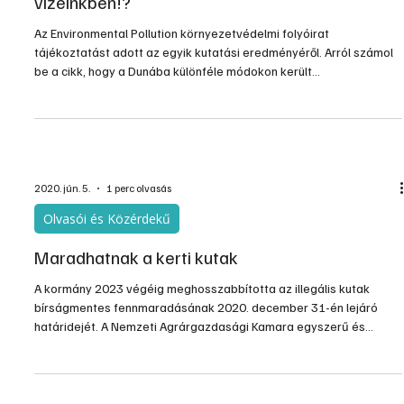
Gyógyszermaradványok természetes
vizeinkben!?
Az Environmental Pollution környezetvédelmi folyóirat
tájékoztatást adott az egyik kutatási eredményéről. Arról számol
be a cikk, hogy a Dunába különféle módokon került
gyógyszermaradványokat milyen hatékonyan választja ki a
természetes szűrőréteg! A nagyon pontos mérések szerint a
hatásos szűrés ellenére gyógyszermaradványok nyomokban
kimutathatók az ivóvízben is!
2020. jún. 5.
1 perc olvasás
Olvasói és Közérdekű
Maradhatnak a kerti kutak
A kormány 2023 végéig meghosszabbította az illegális kutak
bírságmentes fennmaradásának 2020. december 31-én lejáró
határidejét. A Nemzeti Agrárgazdasági Kamara egyszerű és
költséghatékony eljárást javasol az engedély nélküli kutak