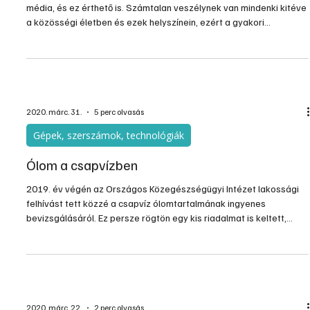
A fertőtlenítés szükségességére szinte naponta figyelmeztet a
média, és ez érthető is. Számtalan veszélynek van mindenki kitéve
a közösségi életben és ezek helyszínein, ezért a gyakori
fertőtlenítésre mindenhol szükség van. Ám a kórházakban annyira
természetes és alapvetően szükséges fertőzésmentesség nem
azonos a közterületekével, vagy a lakások higiéniájával. Ez
utóbbiban érthetően visszafogottabbak az elvárások a
kórházakhoz viszonyítva, ám itt sem árt az alapos védekezés,
2020. márc. 31.
5 perc olvasás
Gépek, szerszámok, technológiák
Ólom a csapvízben
2019. év végén az Országos Közegészségügyi Intézet lakossági
felhívást tett közzé a csapvíz ólomtartalmának ingyenes
bevizsgálásáról. Ez persze rögtön egy kis riadalmat is keltett,
hiszen nem gondoltuk, hogy egyáltalán lehet ólom a csapvízben.
Átlagember azt sem tudja, hogy mitől lehet, mennyi lehet, van-e
ennek bármilyen egészségügyi kockázata. Az ólom egy jól ismert
toxikus nehézfém, emberre gyakorolt mérgező hatása már régóta