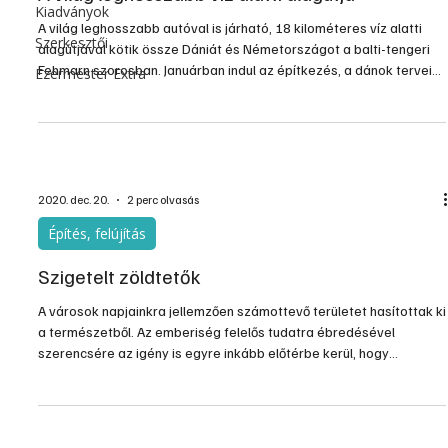
Kiadványok
A világ leghosszabb autóval is járható, 18 kilométeres víz alatti
Szerkesztői
alagútjával kötik össze Dániát és Németországot a balti-tengeri
Fehmarn szorosban. Januárban indul az építkezés, a dánok tervei
Ezermester Extra
szerint még az évtized vége előtt a végére érnek.
2020. dec. 20.
2 perc olvasás
Építés, felújítás
Szigetelt zöldtetők
A városok napjainkra jellemzően számottevő területet hasítottak ki
a természetből. Az emberiség felelős tudatra ébredésével
szerencsére az igény is egyre inkább előtérbe kerül, hogy
próbáljuk a lehetőségekhez képest „visszaépíteni” a természetes
zöldet. Ezen törekvések érdekében egyéni szinten is
megvalósítható, ráadásul látványos megoldást jelent az ún.
zöldtetők létrehozása.