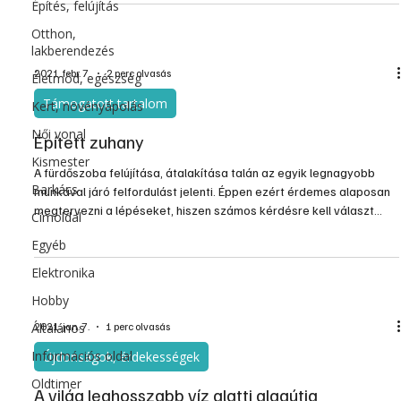
Építés, felújítás
sebességük.
Otthon,
lakberendezés
2021. febr. 7.
2 perc olvasás
Életmód, egészség
Támogatott tartalom
Kert, növényápolás
Női vonal
Épített zuhany
Kismester
A fürdőszoba felújítása, átalakítása talán az egyik legnagyobb
Barkács
munkával járó felfordulást jelenti. Éppen ezért érdemes alaposan
megtervezni a lépéseket, hiszen számos kérdésre kell választ
Címoldal
adni. Például csempével burkoljuk azt vagy inkább természetes,
Egyéb
így a fából készült burkolat legyen hangsúlyosabb? Milyen bútort
válasszunk? De talán még ennél is fontosabb témakör, hogy
Elektronika
zuhanyzó kerüljön-e a fürdőbe, és ha igen, akkor milyen típusú.
Hobby
Általános
2021. jan. 7.
1 perc olvasás
Információs oldal
Újdonságok, érdekességek
Oldtimer
A világ leghosszabb víz alatti alagútja