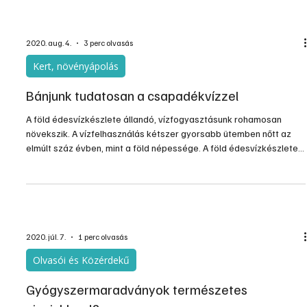
amennyi az öntözés költsége volt. Amellett, hogy az öntözés növeli
a várható átlagos termésmennyiséget, stabilizálja is a
mennyiséget. Tehát az öntözés fokozza a termésbiztonságot is!
Az öntözés akkor fejti ki hatását ...
2020. aug. 4.
3 perc olvasás
Kert, növényápolás
Bánjunk tudatosan a csapadékvízzel
A föld édesvízkészlete állandó, vízfogyasztásunk rohamosan
növekszik. A vízfelhasználás kétszer gyorsabb ütemben nőtt az
elmúlt száz évben, mint a föld népessége. A föld édesvízkészlete
ugyanakkor állandó, az összes víz mindössze 1%-a alkalmas
emberi fogyasztásra. Ebből a szerény mennyiségből kell
megtermelni élelemnövényeinket, itatni állatainkat, előállítani
fogyasztási cikkeinket, és ezt használjuk ivásra, fürdésre, de
úszómedencéink feltöltésére, utak locsolására is...
2020. júl. 7.
1 perc olvasás
Olvasói és Közérdekű