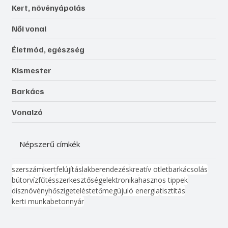
Otthon, lakberendezés
Kert, növényápolás
Női vonal
Életmód, egészség
Kismester
Barkács
Vonalzó
Népszerű címkék
szerszám
kert
felújítás
lakberendezés
kreatív ötlet
barkácsolás
bútor
víz
fűtés
szerkesztőség
elektronika
hasznos tippek
dísznövény
hőszigetelés
tető
megújuló energia
tisztítás
kerti munka
beton
nyár