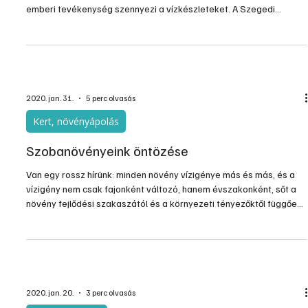
A világ édesvíz készleteit a mezőgazdaság, az ipar, és a polgári
túlhasználás és kibocsátás egyaránt veszélyezteti, mert az
emberi tevékenység szennyezi a vízkészleteket. A Szegedi
Tudomány Egyetem SZTE kutatói olyan berendezés
prototípusának kifejlesztésén dolgoznak, amely képes lehet a
nyugati világban a mezőgazdaság és a 3. világban például a
textilipar szennyező anyagait eltávolítani az édesvizekből.
2020. jan. 31.
5 perc olvasás
Kert, növényápolás
Szobanövényeink öntözése
Van egy rossz hírünk: minden növény vízigénye más és más, és a
vízigény nem csak fajonként változó, hanem évszakonként, sőt a
növény fejlődési szakaszától és a környezeti tényezőktől függően
is. Tehát ebből a cikkből nem fogja megtudni a kedves olvasó, hogy
konkrétan melyik növényét hogyan öntözze, de rávilágítunk néhány
összefüggésre, hogy nagy tévedések ne legyenek.