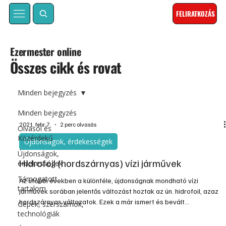
FELIRATKOZÁS
Ezermester online
Összes cikk és rovat
Minden bejegyzés
Minden bejegyzés
2021. febr. 7.
2 perc olvasás
Olvasói és
Közérdekű
Újdonságok, érdekességek
Újdonságok,
Hidrofoil (hordszárnyas) vízi járművek
érdekességek
Támogatott
Az utóbbi években a különféle, újdonságnak mondható vízi
tartalom
járművek sorában jelentős változást hoztak az ún. hidrofoil, azaz
hordszárnyas változatok. Ezek a már ismert és bevált
Gépek, szerszámok,
szárnyashajók alapján kifejlesztett, speciális szárnyakkal
technológiák
kiegészített vízi járművek, amelyekkel fokozható a haladási