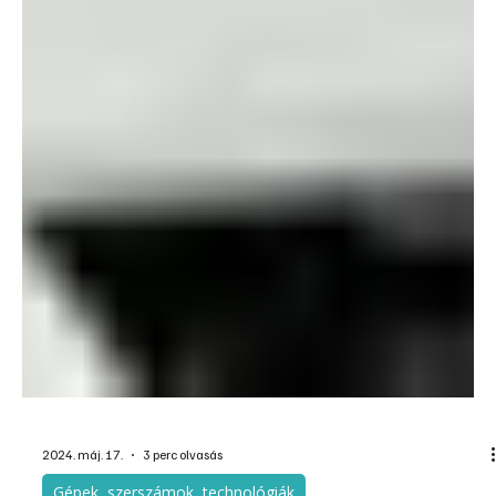
2024. máj. 22.
2 perc olvasás
Olvasói és Közérdekű
Hőszivattyú hangja
A hőszivattyús rendszerek elterjedésével egyre többen
szembesülnek azzal a problémával, hogy a szomszédba telepített
kültéri egységek elviselhetetlen dübörgésükkel megkeserítik a
mindennapokat, lehetetlenné teszik a csendes pihenést. Az
Economx jogi szakértőt kérdezett meg a lehetséges
ellenlépésekről.