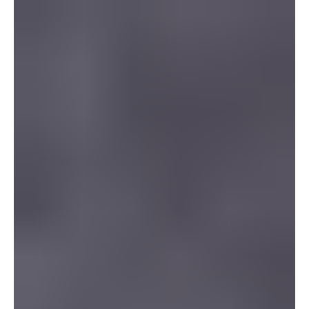
2024. máj. 30.
2 perc olvasás
Kert, növényápolás
Szürkevíz hasznosítása a kertben
Bár egyelőre az áram és gázárak emelkedése sokkolta az
embereket, előbb-utóbb ez a vízzel is bekövetkezhet. Érdemes
lesz egyre inkább takarékoskodni azzal is. Ennek egyik módja a
szürkevíz újrahasznosítása. A szürkevíz jellemzően mosásból és
mosakodásból, esetleg mosogatásból származik, ez enyhén
szennyezett víz, ami nem tartalmaz emberi ürüléket. A szürkevíz
elnevezés nem annak a színére vonatkozik, hanem a fekete