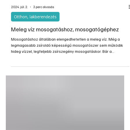
2024. júl. 2.
3 perc olvasás
Otthon, lakberendezés
Meleg víz mosogatáshoz, mosogatógéphez
Mosogatáshoz általában elengedhetetlen a meleg víz. Még a
legmagasabb zsíroldó képességű mosogatószer sem működik
hideg vízzel, legfeljebb zsírszegény mosogatáskor. Bár a
mosogatógépek nagy része a hideg csapra van kötve, de ezek is
felmelegítik a vizet – villanyárammal. Hideg vízzel esélytelen az
erősen zsíros, koszos edényeket és felületeket takarítani, de még
a sima kézmosás eredményessége is erősen csökken. Az sem
teszi szükségtelenné a meleg víz biztosítását, ha mosogató