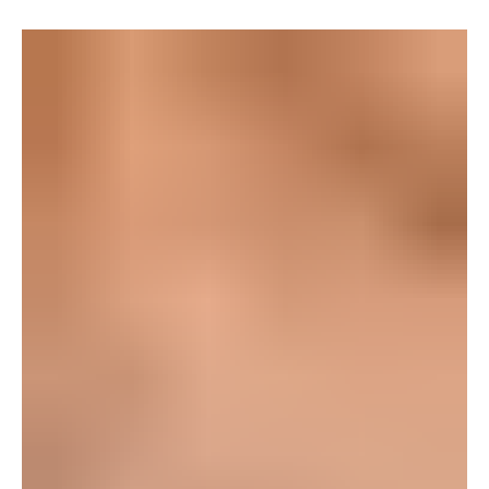
2024. máj. 28.
2 perc olvasás
Gépek, szerszámok, technológiák
Decentralizált használati meleg víz
Annak eldöntésekor, hogy központosított vagy decentralizált