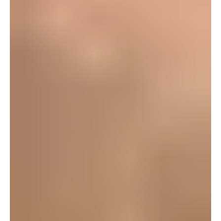
megoldást kell-e alkalmazni egy épület melegvíz-ellátásához,
különböző tényezőket kell figyelembe venni. A beruházási
költségek, a telepítési erőfeszítések, a csőhosszak, a kényelem,
az energia- és vízfogyasztás – mind-mind döntő szerepet
játszanak. A rendszernek meleg vizet is biztosítania kell az egyes
alkalmazásokhoz, a megfelelő hőmérsékleten és elegendő
mennyiségben, ideális esetben akár korlátlan ideig is, mégi