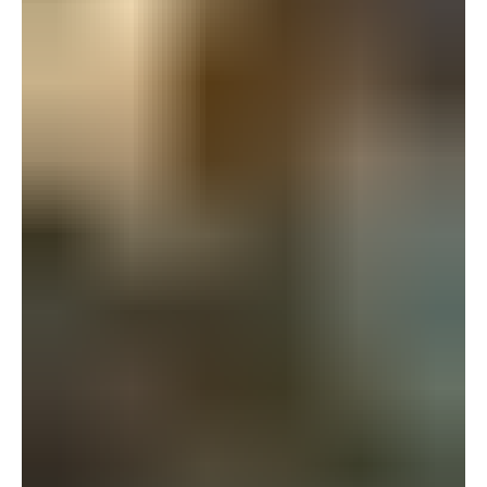
96 millió fekete labda egy víztározóban
Fekete golyók tömege lebeg a Los Angeles mellett található
víztározóban. Megdöbbentő látvány: a város vízkészletét
biztosító mesterséges tóba 2015-ben engedték be a tengernyi
labdát. A legtöbben vélhetően arra tippelnének, hogy a párolgást
hivatottak mérsékelni ezek a golyóbisok, a valóság azonban
teljesen más.