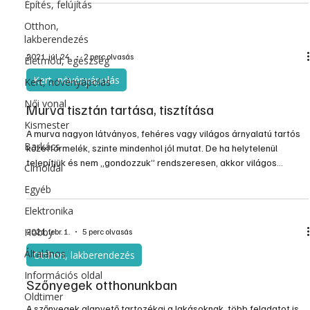
Építés, felújítás
választás a kerti bútorok, a terasz, a kerékpár, a medence, a falak
és a különféle munkagépek és eszközök (például betonkeverő,
Otthon,
lakberendezés
talicska) tisztításához, fertőtlenítés
2021. júl. 24.
2 perc olvasás
Életmód, egészség
Kert, növényápolás
Kert, növényápolás
Női vonal
Murva tisztán tartása, tisztítása
Kismester
A murva nagyon látványos, fehéres vagy világos árnyalatú tartós
Barkács
kőzettörmelék, szinte mindenhol jól mutat. De ha helytelenül
telepítjük és nem „gondozzuk” rendszeresen, akkor világos
Címoldal
árnyalata hamar elkoszolódik.
Egyéb
Elektronika
Hobby
2021. febr. 1.
5 perc olvasás
Általános
Otthon, lakberendezés
Információs oldal
Szőnyegek otthonunkban
Oldtimer
A szőnyegek alapvető tartozékai a lakásoknak, több feladatot is