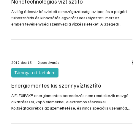
Nanotechnológiás víztisztító
A világ édesvíz készleteit a mezőgazdaság, az ipar, és a polgári
túlhasználás és kibocsátás egyaránt veszélyezteti, mert az
emberi tevékenység szennyezi a vízkészleteket. A Szegedi
Tudomány Egyetem SZTE kutatói olyan berendezés
prototípusának kifejlesztésén dolgoznak, amely képes lehet a
nyugati világban a mezőgazdaság és a 3. világban például a
textilipar szennyező anyagait eltávolítani az édesvizekből.
2019. dec. 15.
2 perc olvasás
Támogatott tartalom
Energiamentes kis szennyvíztisztító
A FLEXIPAK® energiamentes berendezés nem rendelkezik mozgó
alkatrésszel, kopó elemekkel, elektromos részekkel.
Költségtakarékos az üzemeltetése, és nincs speciális üzemmód,
ezért nem szükséges az ilyen jellegű ellenőrzés. A rendszer nem
igényel elektromos- vagy egyéb energiát, segédanyagokat, így
üzemeltetése rendkívül gazdaságos. A műtárgyban gravitációs
áramoltatás van, gépi berendezés nélkül.