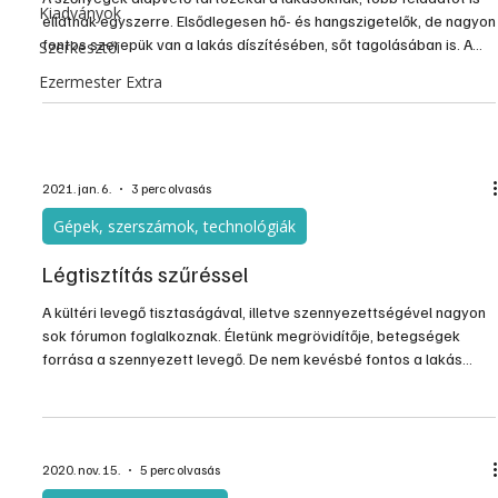
Kiadványok
ellátnak egyszerre. Elsődlegesen hő- és hangszigetelők, de nagyon
fontos szerepük van a lakás díszítésében, sőt tagolásában is. A
Szerkesztői
lakás stílusától alapvetően függ, hogy milyen típusú, mintájú és
Ezermester Extra
méretű szőnyeget célszerű választani.
2021. jan. 6.
3 perc olvasás
Gépek, szerszámok, technológiák
Légtisztítás szűréssel
A kültéri levegő tisztaságával, illetve szennyezettségével nagyon
sok fórumon foglalkoznak. Életünk megrövidítője, betegségek
forrása a szennyezett levegő. De nem kevésbé fontos a lakás
levegőjének tisztasága sem. Többek között azért, mert a belső
légtérbe is kívülről jut be a friss levegő, akár ablaknyitással, akár
korszerű levegőztető berendezéssel juttatjuk azt otthonunkba.
2020. nov. 15.
5 perc olvasás