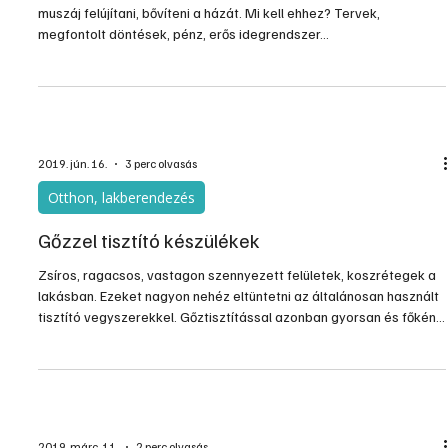
muszáj felújítani, bővíteni a házát. Mi kell ehhez? Tervek,
megfontolt döntések, pénz, erős idegrendszer…
2019. jún. 16.
3 perc olvasás
Otthon, lakberendezés
Gőzzel tisztító készülékek
Zsíros, ragacsos, vastagon szennyezett felületek, koszrétegek a
lakásban. Ezeket nagyon nehéz eltüntetni az általánosan használt
tisztító vegyszerekkel. Gőztisztítással azonban gyorsan és főként
könnyedén meg lehet szabadulni az ilyen szennyeződésektől,
ráadásul e mellet még fertőtleníti is a felületeket. Ma már sokan
használják a lakás takarításához ezt a módszert. A hátránya, hogy
megfelelő készülék kell hozzá.
2019. márc. 11.
2 perc olvasás