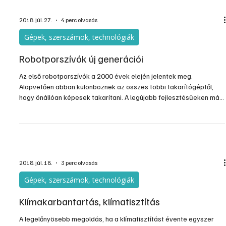
2018. júl. 27.
4 perc olvasás
Gépek, szerszámok, technológiák
Robotporszívók új generációi
Az első robotporszívók a 2000 évek elején jelentek meg.
Alapvetően abban különböznek az összes többi takarítógéptől,
hogy önállóan képesek takarítani. A legújabb fejlesztésűeken már
beállítani sem kell előre, hogy milyen a padlófelület. Érzékelik, hogy
parkettán, kerámiaburkolaton, szőnyegpadló vagy szőnyegen
„dolgoznak” éppen, és a szívóerő erősségét is önállóan
szabályozzák. A vákuumos szívóhatást és a forgó keféket
kombinálva hatékonyan takarítanak, megbirkózva az állatsz.
2018. júl. 18.
3 perc olvasás
Gépek, szerszámok, technológiák
Klímakarbantartás, klímatisztítás
A legelőnyösebb megoldás, ha a klímatisztítást évente egyszer