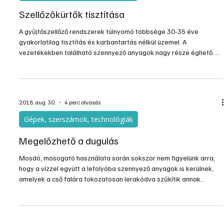
Szellőzőkürtők tisztítása
A gyűjtőszellőző rendszerek túlnyomó többsége 30-35 éve
gyakorlatilag tisztítás és karbantartás nélkül üzemel. A
vezetékekben található szennyező anyagok nagy része éghető. A
lakásban keletkező bármilyen okú tűz esetén a láng, illetve
füstgázok a szellőzőrendszerbe bejutva a szennyeződést
meggyújthatják, és az elhanyagolt szellőzőkürtő gyújtózsinórként
viszi tovább a tüzet más lakásokba is.
2018. aug. 30.
4 perc olvasás
Gépek, szerszámok, technológiák
Megelőzhető a dugulás
Mosdó, mosogató használata során sokszor nem figyelünk arra,
hogy a vízzel együtt a lefolyóba szennyező anyagok is kerülnek,
amelyek a cső falára fokozatosan lerakódva szűkítik annak
áteresztő képességét. Több odafigyeléssel azonban elkerülhető
ez a probléma, és szakember közreműködése nélkül is…