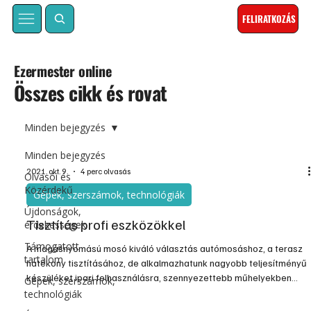
FELIRATKOZÁS
Ezermester online
Összes cikk és rovat
Minden bejegyzés
Minden bejegyzés
2021. okt. 9.
4 perc olvasás
Olvasói és
Közérdekű
Gépek, szerszámok, technológiák
Újdonságok,
Tisztítás profi eszközökkel
érdekességek
Támogatott
A magasnyomású mosó kiváló választás autómosáshoz, a terasz
tartalom
hatékony tisztításához, de alkalmazhatunk nagyobb teljesítményű
készüléket ipari felhasználásra, szennyezettebb műhelyekben
Gépek, szerszámok,
vagy fertőtlenítő célokra. Erejét és sokoldalúságát egyre többen
technológiák
fedezik fel maguknak, nemcsak autómosáskor jön jól, de tökéletes