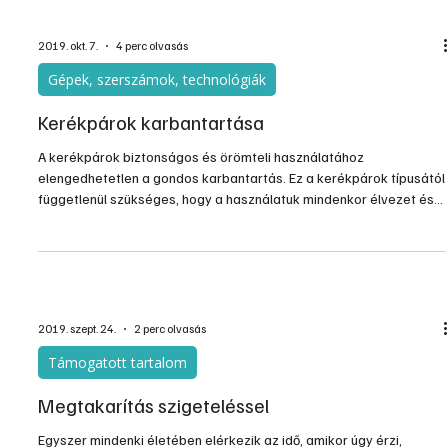
2019. okt. 7.
4 perc olvasás
Gépek, szerszámok, technológiák
Kerékpárok karbantartása
A kerékpárok biztonságos és örömteli használatához
elengedhetetlen a gondos karbantartás. Ez a kerékpárok típusától
függetlenül szükséges, hogy a használatuk mindenkor élvezet és
út közbeni javítgatástól mentes legyen. Manapság a karbantartás
azonban sokkal sokrétűbb, mint évtizedekkel ezelőtt. A korszerű
kerékpárok ugyanis elképesztő változásokon mentek keresztül,
szerkezeti megoldásaik kifinomultabbá és egyben bonyolultabbá
is váltak, és ez a gondozásuk tekintetében is vált
2019. szept. 24.
2 perc olvasás
Támogatott tartalom
Megtakarítás szigeteléssel
Egyszer mindenki életében elérkezik az idő, amikor úgy érzi,