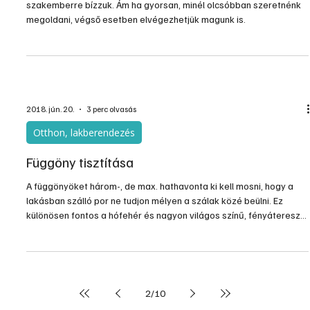
szakemberre bízzuk. Ám ha gyorsan, minél olcsóbban szeretnénk
megoldani, végső esetben elvégezhetjük magunk is.
2018. jún. 20.
3 perc olvasás
Otthon, lakberendezés
Függöny tisztítása
A függönyöket három-, de max. hathavonta ki kell mosni, hogy a
lakásban szálló por ne tudjon mélyen a szálak közé beülni. Ez
különösen fontos a hófehér és nagyon világos színű, fényáteresztő
függönyök esetében. A függönymosást a háziasszonyok össze
szokták kötni az ablakok megtisztításával, de együtt lássuk be
nagyon sok munka egyszerre, semmi akadálya annak, hogy külön
végezzük a két munkát.
2
/
10