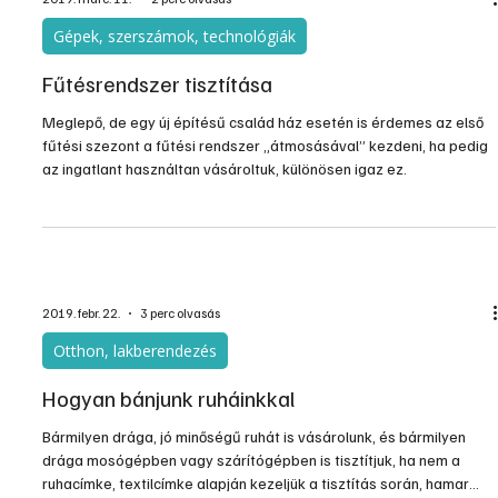
Gépek, szerszámok, technológiák
Fűtésrendszer tisztítása
Meglepő, de egy új építésű család ház esetén is érdemes az első
fűtési szezont a fűtési rendszer „átmosásával” kezdeni, ha pedig
az ingatlant használtan vásároltuk, különösen igaz ez.
2019. febr. 22.
3 perc olvasás
Otthon, lakberendezés
Hogyan bánjunk ruháinkkal
Bármilyen drága, jó minőségű ruhát is vásárolunk, és bármilyen
drága mosógépben vagy szárítógépben is tisztítjuk, ha nem a
ruhacímke, textilcímke alapján kezeljük a tisztítás során, hamar