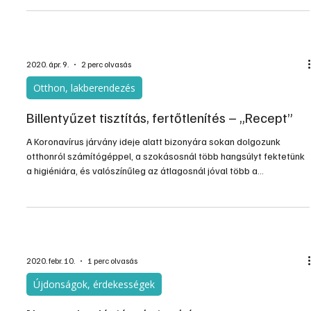
fertőzések, de a tél végi szokásos megbetegedések miatt is
érdemes fokozottabban ügyelni a tisztaságra.
2020. ápr. 9.
2 perc olvasás
Otthon, lakberendezés
Billentyűzet tisztítás, fertőtlenítés – „Recept”
A Koronavírus járvány ideje alatt bizonyára sokan dolgozunk
otthonról számítógéppel, a szokásosnál több hangsúlyt fektetünk
a higiéniára, és valószínűleg az átlagosnál jóval több a
szabadidőnk, melyet a lakáson belül töltünk: minden érv a mellett
szól, hogy ideje megtisztítanunk a billentyűzetünket! Amúgy is
valószínűleg ráfér, ha évek óta nem tettünk meg, lágyabban
fognak mozogni a gombok.
2020. febr. 10.
1 perc olvasás
Újdonságok, érdekességek