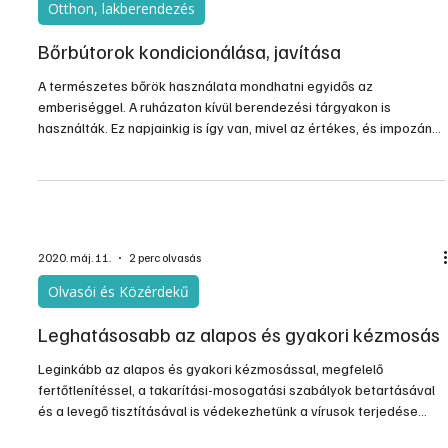
Otthon, lakberendezés
Bőrbútorok kondicionálása, javítása
A természetes bőrök használata mondhatni egyidős az
emberiséggel. A ruházaton kívül berendezési tárgyakon is
használták. Ez napjainkig is így van, mivel az értékes, és impozáns
bőrbútorok ma is nagyon kedveltek. Tartósak, igényesek és
drágák, denem örökéletűek. Ami a tartósságukat illeti, kellő…
2020. máj. 11.
2 perc olvasás
Olvasói és Közérdekű
Leghatásosabb az alapos és gyakori kézmosás
Leginkább az alapos és gyakori kézmosással, megfelelő
fertőtlenítéssel, a takarítási-mosogatási szabályok betartásával
és a levegő tisztításával is védekezhetünk a vírusok terjedése
ellen. A szakértők szerint nem csak a koronavírussal kapcsolatos