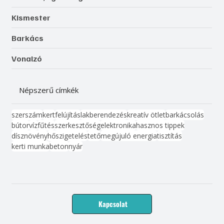
Kismester
Barkács
Vonalzó
Népszerű címkék
szerszám
kert
felújítás
lakberendezés
kreatív ötlet
barkácsolás
bútor
víz
fűtés
szerkesztőség
elektronika
hasznos tippek
dísznövény
hőszigetelés
tető
megújuló energia
tisztítás
kerti munka
beton
nyár
Kapcsolat