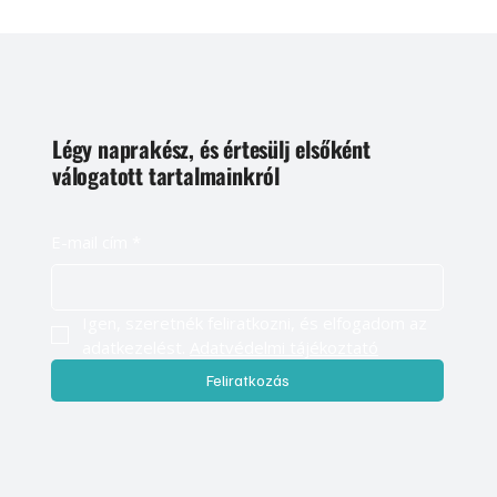
Légy naprakész, és értesülj elsőként
válogatott tartalmainkról
E-mail cím
*
Igen, szeretnék feliratkozni, és elfogadom az 
adatkezelést. 
Adatvédelmi tájékoztató
Feliratkozás