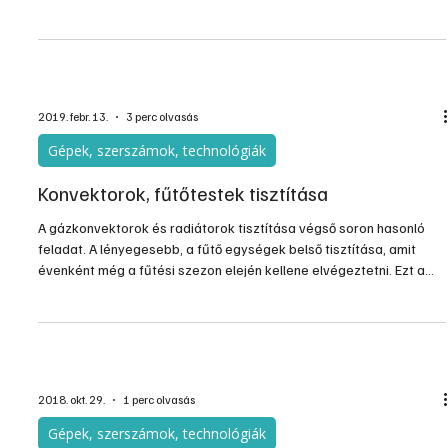
viseltesnek fog látszani, és akár az első mosás alkalmával tönkre
is tehetjük. Ha nem az utasításnak megfelelően bántunk vele,
reklamálási lehetőségünk sincs. A mosógépek és szárítógépek
számtalan programot biztosítanak, a vászonlepedőtől a
kényesebb ruhaneműkig majdnem minden mosható mosógé
2019. febr. 13.
3 perc olvasás
Gépek, szerszámok, technológiák
Konvektorok, fűtőtestek tisztítása
A gázkonvektorok és radiátorok tisztítása végső soron hasonló
feladat. A lényegesebb, a fűtő egységek belső tisztítása, amit
évenként még a fűtési szezon elején kellene elvégeztetni. Ezt a
feladatot szakértőre kell bízni, aki garanciát is vállal az elvégzett
munkáért és nemcsak a kezét nyújtja a karbantartási munkadíjért.
A fűtőeszközök külső felületeinek a portalanítása ugyan látszólag
csak esztétikailag fontos, de valójában a hőátadásban is fontos
szerepe van.
2018. okt. 29.
1 perc olvasás
Gépek, szerszámok, technológiák