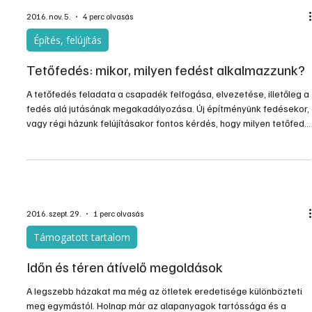
2016. nov. 5.
4 perc olvasás
Építés, felújítás
Tetőfedés: mikor, milyen fedést alkalmazzunk?
A tetőfedés feladata a csapadék felfogása, elvezetése, illetőleg a
fedés alá jutásának megakadályozása. Új építményünk fedésekor,
vagy régi házunk felújításakor fontos kérdés, hogy milyen tetőfedő
anyagot választunk. Ez számos tényezőtől függ, többek között
ízlésünktől, a tető szerkezetétől, továbbá a műszaki
paraméterektől, és ami nem legutolsó szempont, az ártól.
2016. szept. 29.
1 perc olvasás
Támogatott tartalom
Időn és téren átívelő megoldások
A legszebb házakat ma még az ötletek eredetisége különbözteti
meg egymástól. Holnap már az alapanyagok tartóssága és a