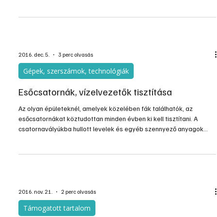
energiát képesek termelni. A rugalmas tetőborítás ellenáll a
fagynak, biztonsággal járható, tükröződésmentes, könnyen
mozgatható és fektethető, öntisztuló, és mindezek mellett a
hagyományos napkollektoroknál több energiát állít elő.
2016. dec. 5.
3 perc olvasás
Gépek, szerszámok, technológiák
Esőcsatornák, vízelvezetők tisztítása
Az olyan épületeknél, amelyek közelében fák találhatók, az
esőcsatornákat köztudottan minden évben ki kell tisztítani. A
csatornavályúkba hullott levelek és egyéb szennyező anyagok
ugyanis lerakódnak az aljukra, rosszabb esetben dugókba
összeállva gátolják a csapadékvíz szabad elvezetését az
ejtőcsatorna felé.
2016. nov. 21.
2 perc olvasás
Támogatott tartalom