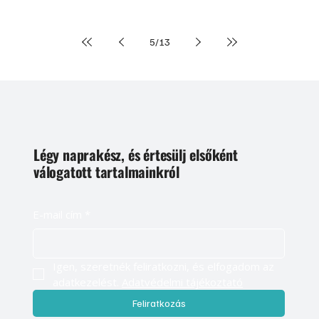
építésű házát éppúgy megkoronázzák, mint felújított otthonát.
5
/
13
Légy naprakész, és értesülj elsőként
válogatott tartalmainkról
E-mail cím
*
Igen, szeretnék feliratkozni, és elfogadom az 
adatkezelést. 
Adatvédelmi tájékoztató
Feliratkozás