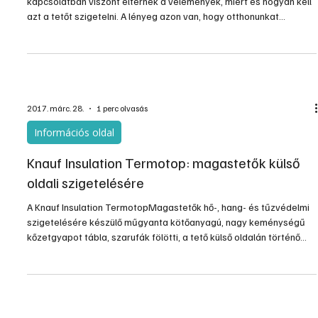
kapcsolatban viszont eltérnek a vélemények, miért és hogyan kell
azt a tetőt szigetelni. A lényeg azon van, hogy otthonunkat
komfortossá tegyük, takarítsunk meg rezsiköltséget, és a
pénztárcánk a beruházás során mégse váljon túl lapossá. Emellett
még az sem árt, ha mindezek után bátran unokáink szemébe
tudunk nézni, miközben megerősítjük, hogy az építkezéshez
felhasznált anyagok kiválasztásánál környezettudatos
2017. márc. 28.
1 perc olvasás
Információs oldal
Knauf Insulation Termotop: magastetők külső
oldali szigetelésére
A Knauf Insulation TermotopMagastetők hő-, hang- és tűzvédelmi
szigetelésére készülő műgyanta kötőanyagú, nagy keménységű
kőzetgyapot tábla, szarufák fölötti, a tető külső oldalán történő
hőszigetelésére ajánlott termékrendszer.