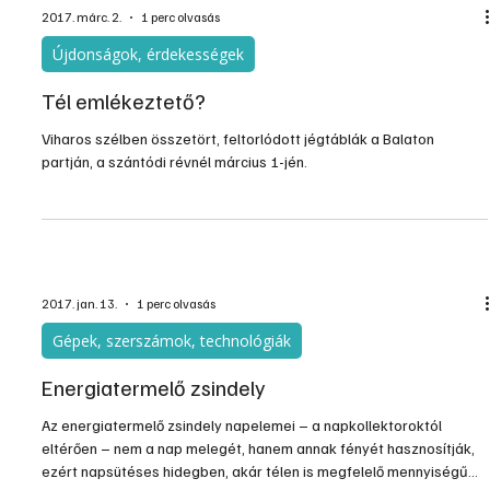
2017. márc. 2.
1 perc olvasás
Újdonságok, érdekességek
Tél emlékeztető?
Viharos szélben összetört, feltorlódott jégtáblák a Balaton
partján, a szántódi révnél március 1-jén.
2017. jan. 13.
1 perc olvasás
Gépek, szerszámok, technológiák
Energiatermelő zsindely
Az energiatermelő zsindely napelemei – a napkollektoroktól
eltérően – nem a nap melegét, hanem annak fényét hasznosítják,
ezért napsütéses hidegben, akár télen is megfelelő mennyiségű