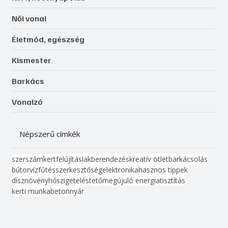
Női vonal
Életmód, egészség
Kismester
Barkács
Vonalzó
Népszerű címkék
szerszám
kert
felújítás
lakberendezés
kreatív ötlet
barkácsolás
bútor
víz
fűtés
szerkesztőség
elektronika
hasznos tippek
dísznövény
hőszigetelés
tető
megújuló energia
tisztítás
kerti munka
beton
nyár