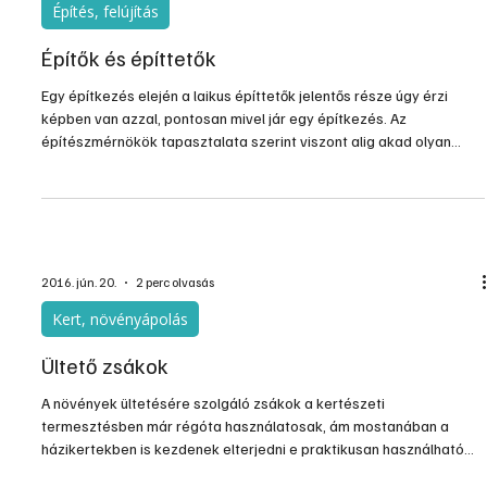
Építés, felújítás
Építők és építtetők
Egy építkezés elején a laikus építtetők jelentős része úgy érzi
képben van azzal, pontosan mivel jár egy építkezés. Az
építészmérnökök tapasztalata szerint viszont alig akad olyan
laikus építtető, aki ezt legalább részben átlátja. Valójában minden
más építkezés folyamatával kapcsolatos kérdésben is mást lát a
szakértő, és mást a magánépíttető.
2016. jún. 20.
2 perc olvasás
Kert, növényápolás
Ültető zsákok
A növények ültetésére szolgáló zsákok a kertészeti
termesztésben már régóta használatosak, ám mostanában a
házikertekben is kezdenek elterjedni e praktikusan használható
látványos eszközök. A kertészeti termesztésben, például