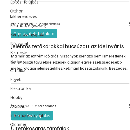
Építés, felújítás
Az elvégzendő átalakítási és állagjavítási feladatokon túlmenően a
tulajdonosok igényszintjét is figyelembe véve kb. 150-200 ezer
Otthon,
lakberendezés
Ft/m2 közé esik.
2017. szept. 25.
2 perc olvasás
Életmód, egészség
Támogatott tartalom
Kert, növényápolás
Női vonal
Jelentős tetőkárokkal búcsúzott az idei nyár is
Kismester
Ma már az extrém időjárási viszonyok idehaza sem ismeretlenek,
Barkács
sőt a hosszú távú előrejelzések alapján egyre szélsőségesebb
meteorológiai jelenségekhez kell majd hozzászoknunk. Beszédes
Címoldal
adat, hogy a Magyar Biztosítók Szövetségének jelentése szerint
Egyéb
2010 és 2016 között, a májusi-augusztusi időszakokra vetítve
közel egymillió viharkárt térítettek meg a biztosítók több mint 73
Elektronika
milliárd forint értékben.
Hobby
Általános
2017. júl. 13.
2 perc olvasás
Információs oldal
Kert, növényápolás
Oldtimer
Ültetőkosaras támfalak