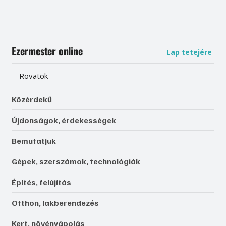
Ezermester online
Lap tetejére
Rovatok
Közérdekű
Újdonságok, érdekességek
Bemutatjuk
Gépek, szerszámok, technológiák
Építés, felújítás
Otthon, lakberendezés
Kert, növényápolás