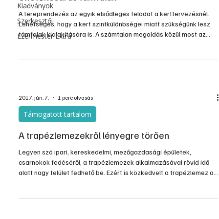
Kiadványok
A tereprendezés az egyik elsődleges feladat a kerttervezésnél.
Szerkesztői
Lehetséges, hogy a kert szintkülönbségei miatt szükségünk lesz
támfalak kialakítására is. A számtalan megoldás közül most az
Ezermester Extra
ültetőkosaras vagy más néven virágvályús támfalakkal
foglalkozunk.
2017. jún. 7.
1 perc olvasás
Támogatott tartalom
A trapézlemezekről lényegre törően
Legyen szó ipari, kereskedelmi, mezőgazdasági épületek,
csarnokok fedéséről, a trapézlemezek alkalmazásával rövid idő
alatt nagy felület fedhető be. Ezért is közkedvelt a trapézlemez az
ilyen jellegű építkezések során.