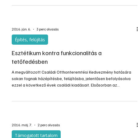
fóliasátorban alkalmazzák az ültető zsákokat, a zsákban vagy
kőzetgyapot van és vízkultúrás módszerrel, tápoldattal nevelik a
növényt, vagy termőföld is lehet bennük, ha a fóliasátor talaja nem
jó minőségű. Az ültető zsákos megoldás előnye, hogy a talaj
2016. jún. 6.
3 perc olvasás
Építés, felújítás
Esztétikum kontra funkcionalitás a
tetőfedésben
A megváltozott Családi Otthonteremtési Kedvezmény hatására
sokan fognak házépítésbe, felújításba, jelentősen befolyásolva
ezzel a következő évek családi kiadásait. Elsősorban az
esztétikumot tartjuk lényeges szempontnak, pedig hosszú távon
milliókat spórolhatunk a megfelelő anyagok, például a
tetőfedőanyagok kiválasztásával.
2016. máj. 7.
2 perc olvasás
Támogatott tartalom