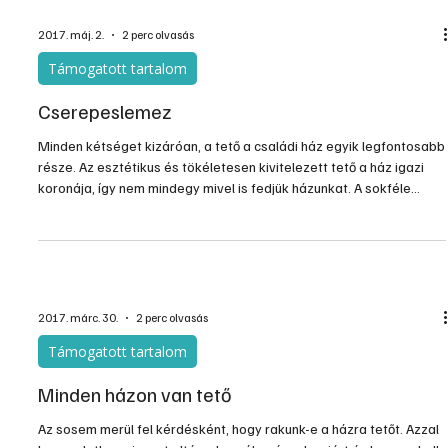
2017. máj. 2.
2 perc olvasás
Támogatott tartalom
Cserepeslemez
Minden kétséget kizáróan, a tető a családi ház egyik legfontosabb
része. Az esztétikus és tökéletesen kivitelezett tető a ház igazi
koronája, így nem mindegy mivel is fedjük házunkat. A sokféle
tetőfedő anyag között az úgynevezett cserepeslemez is
megtalálható.
2017. márc. 30.
2 perc olvasás
Támogatott tartalom
Minden házon van tető
Az sosem merül fel kérdésként, hogy rakunk-e a házra tetőt. Azzal