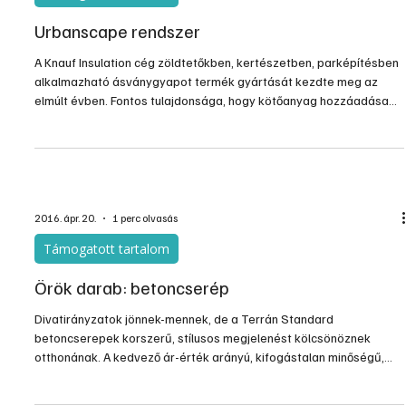
Urbanscape rendszer
A Knauf Insulation cég zöldtetőkben, kertészetben, parképítésben
alkalmazható ásványgyapot termék gyártását kezdte meg az
elmúlt évben. Fontos tulajdonsága, hogy kötőanyag hozzáadása
nélkül, tűzéssel (steppeléssel) készül, így nagy mennyiségű víz
felvételére is tárolására képes. Gyártási formája szerint készülhet
tekercsben, kisméretű kockákban, vagy a vágási hulladékok
feldolgozásával, darálékként.
2016. ápr. 20.
1 perc olvasás
Támogatott tartalom
Örök darab: betoncserép
Divatirányzatok jönnek-mennek, de a Terrán Standard
betoncserepek korszerű, stílusos megjelenést kölcsönöznek
otthonának. A kedvező ár-érték arányú, kifogástalan minőségű,
tartós tetőcserepek nem csupán az időjárás viszontagságainak
állnak ellen: jól bevált formavilágukkal és természetes színükkel új