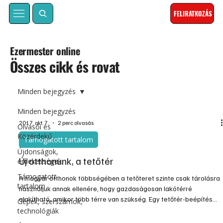
FELIRATKOZÁS
Ezermester online
Összes cikk és rovat
Minden bejegyzés
Minden bejegyzés
2017. okt. 7.
2 perc olvasás
Olvasói és
Közérdekű
Támogatott tartalom
Újdonságok,
Új otthonunk, a tetőtér
érdekességek
Támogatott
A magyar otthonok többségében a tetőteret szinte csak tárolásra
tartalom
használjuk annak ellenére, hogy gazdaságosan lakótérré
alakítható, amikor több térre van szükség. Egy tetőtér-beépítés
Gépek, szerszámok,
fajlagos kivitelezési költsége a meglévő tetőszerkezet, a födém
technológiák
és a ház alapozásának állapotától függően nagyon változó lehet.