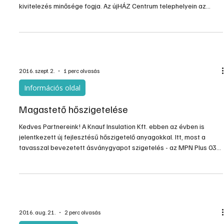
kivitelezés minősége fogja. Az újHÁZ Centrum telephelyein az
alapoktól a belsőépítészeti megoldásokon át egészen a tető- és
kéményrendszerekig mindent megtalál, amire szüksége lehet.
2016. szept. 2.
1 perc olvasás
Információs oldal
Magastető hőszigetelése
Kedves Partnereink! A Knauf Insulation Kft. ebben az évben is
jelentkezett új fejlesztésű hőszigetelő anyagokkal. Itt, most a
tavasszal bevezetett ásványgyapot szigetelés - az MPN Plus 037
- egyik beépítési módját szeretnénk bemutatni Önöknek.
2016. aug. 21.
2 perc olvasás