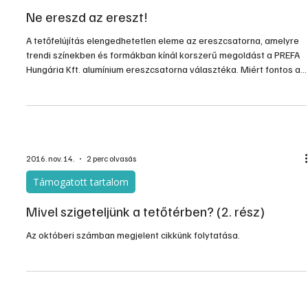
Ne ereszd az ereszt!
A tetőfelújítás elengedhetetlen eleme az ereszcsatorna, amelyre
trendi színekben és formákban kínál korszerű megoldást a PREFA
Hungária Kft. alumínium ereszcsatorna választéka. Miért fontos az
ereszcsatorna? Hogyan védi házunkat és mi mindenből áll a
korszerű vízelvezetés a tetőn?
2016. nov. 14.
2 perc olvasás
Támogatott tartalom
Mivel szigeteljünk a tetőtérben? (2. rész)
Az októberi számban megjelent cikkünk folytatása.