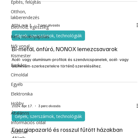
Építés, felújítás
játszanak. A rendszernek meleg vizet is biztosítania kell az egyes
alkalmazásokhoz, a megfelelő hőmérsékleten és elegendő
Otthon,
lakberendezés
mennyiségben, ideális esetben akár korlátlan ideig is, mégi
2024. máj. 3.
2 perc olvasás
Életmód, egészség
Gépek, szerszámok, technológiák
Kert, növényápolás
Női vonal
Bi-metál, önfúró, NONOX lemezcsavarok
Kismester
Acél- vagy alumínium-profilok és szendvicspanelek, acél- vagy
Barkács
alumínium-szerkezetekre történő szereléséhez.
Címoldal
Egyéb
Elektronika
Hobby
2024. ápr. 17.
3 perc olvasás
Általános
Gépek, szerszámok, technológiák
Információs oldal
Energiapazarló és rosszul fűtött házakban
Oldtimer
élünk