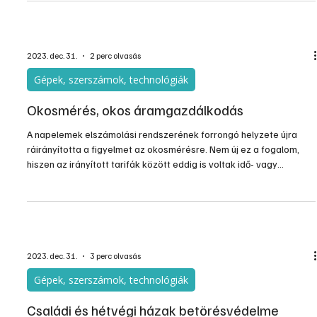
szabályok. A meglévő, illetve az elmúlt időszakban engedélyezett
napelemekre még 10 évig jár az éves szaldós elszámolás. Ezek
tulajdonosai azért erre az időre fellélegezhetnek. Az újonnan
belépők pedig lázasan számolgatnak.
2023. dec. 31.
2 perc olvasás
Gépek, szerszámok, technológiák
Okosmérés, okos áramgazdálkodás
A napelemek elszámolási rendszerének forrongó helyzete újra
ráirányította a figyelmet az okosmérésre. Nem új ez a fogalom,
hiszen az irányított tarifák között eddig is voltak idő- vagy
felhasználási mód miatti tarifakülönbségek. A napelem időben
változó teljesítménye miatt azonban az áramfogyasztásunkat is
egyre inkább a napelemek termeléséhez kell majd igazítanunk.
Saját fogyasztásunkat párhuzamba kell állítani a saját
termelésünkkel. Az MVM tájékoztatója alapján igyekszünk
2023. dec. 31.
3 perc olvasás