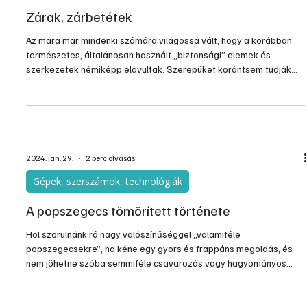
Zárak, zárbetétek
Az mára már mindenki számára világossá vált, hogy a korábban
természetes, általánosan használt „biztonsági” elemek és
szerkezetek némiképp elavultak. Szerepüket korántsem tudják
betölteni a mai kihívásokkal – behatolásokkal, behatolási
kísérletekkel – szemben. Ezért szinte természetesen vetődik fel a
kérdés – különösen ott, ahol már történt „esemény” ismerős
körben –, hogy mit kell tennünk annak érdekében, hogy nagyobb
legyen a biztonságunk, de mindenekelőtt is a biztonságérz
2024. jan. 29.
2 perc olvasás
Gépek, szerszámok, technológiák
A popszegecs tömörített története
Hol szorulnánk rá nagy valószínűséggel „valamiféle
popszegecsekre”, ha kéne egy gyors és frappáns megoldás, és
nem jöhetne szóba semmiféle csavarozás vagy hagyományos
szegecselés?