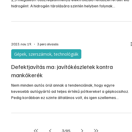
Tavasszal átadták a kardoskúti Akvamarin projektet, amely egy
2,5 megawatt összteljesítményű elektrolizáló rendszerrel állít elő
hidrogént. A hidrogén tárolására szintén helyben folynak
kísérletek. A projekt célja, hogy a villamosenergia-rendszerben a
megújuló energiaforrások (napelemek) által keletkező fölösleges
áramot nagy mennyiségben, akár több száz megawatt
teljesítményben, hidrogén formájában hosszú távon, akár
hónapokig tárolni tudják, és azt igény szerint akár újra v
2023. nov. 19.
3 perc olvasás
Gépek, szerszámok, technológiák
Defektjavítás ma: javítókészletek kontra
mankókerék
Nem minden autós örül annak a tendenciának, hogy egyre
kevesebb autógyártó ad teljes értékű pótkereket a gépkocsihoz.
Pedig korábban ez szinte általános volt, és igen szellemes
megoldások születtek a pótkerék elhelyezésére is. Aztán a teljes
értékű pótkerék helyett megjelentek a „virslikerekek”, amik kisebb