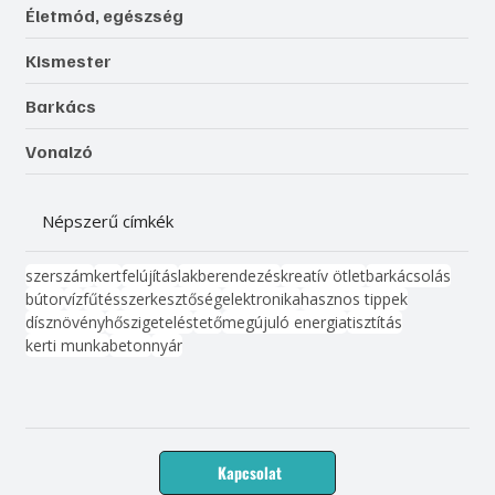
Női vonal
Életmód, egészség
Kismester
Barkács
Vonalzó
Népszerű címkék
szerszám
kert
felújítás
lakberendezés
kreatív ötlet
barkácsolás
bútor
víz
fűtés
szerkesztőség
elektronika
hasznos tippek
dísznövény
hőszigetelés
tető
megújuló energia
tisztítás
kerti munka
beton
nyár