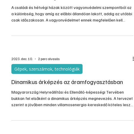
Gépek, szerszámok, technológiák
Családi és hétvégi házak betörésvédelme
A családi és hétvégi házak között vagyonvédelmi szempontból az
a különbség, hogy amíg az előbbi állandóan lakott, addig az utóbbi
csak időszakosan. A vagyonvédelmet ennek megfelelően kell
megszervezni. A kétfajta épület védelmi jellegében van valami
közös, így pl. mindkét esetben a tervezés fontos szempontja a
bejárati ajtó, de általában a nyílászárók elhelyezése. Ajánlatos
ezeket úgy megtervezni, hogy feltűnő legyen a szomszéd vagy a
járókelők számára, ha idegen vagy bárki s
2023. dec. 10.
2 perc olvasás
Gépek, szerszámok, technológiák
Dinamikus árképzés az áramfogyasztásban
Magyarország Helyreállítási és Ellenálló-képességi Tervében
bukkan fel elsőként a dinamikus árképzés megnevezés. A tervezet
szerint a jövőben minden villamosenergia-kereskedő köteles lesz
a felhasználóknak legalább egy többzónás időpontot és rugalmas
árképzési ajánlatot vagy díjszabást biztosítani. Ezen felül köteles