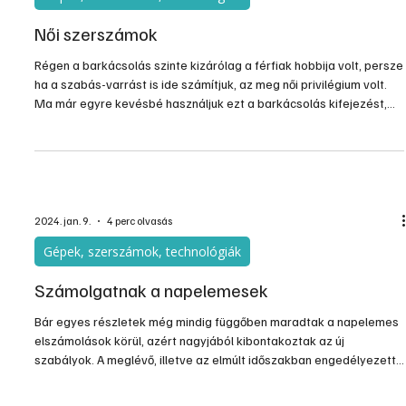
2024. jan. 22.
3 perc olvasás
Gépek, szerszámok, technológiák
Női szerszámok
Régen a barkácsolás szinte kizárólag a férfiak hobbija volt, persze
ha a szabás-varrást is ide számítjuk, az meg női privilégium volt.
Ma már egyre kevésbé használjuk ezt a barkácsolás kifejezést,
mert sokkal inkább ház körüli, háztartási, kerti munkáról beszélünk,
ez sokkal inkább leírja az ilyen típusú aktivitásunkat, és itt már
összemosódik a női és a férfi tevékenységek közti különbség. A
tapasztalat az, hogy napjainkban sokkal több hölgy foglalkozik a
kertápolással, mint
2024. jan. 9.
4 perc olvasás
Gépek, szerszámok, technológiák
Számolgatnak a napelemesek
Bár egyes részletek még mindig függőben maradtak a napelemes
elszámolások körül, azért nagyjából kibontakoztak az új