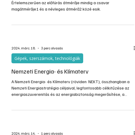
Értelemszerűen az előfúrás átmérője mindig a csavar
magátmérője1 és a névleges átmérő2 közé esik.
2024. márc. 18.
3 perc olvasás
Gépek, szerszámok, technológiák
Nemzeti Energia- és Klímaterv
A Nemzeti Energia- és Klímaterv (röviden: NEKT), összhangban a
Nemzeti Energiastratégia céljaival, legfontosabb célkitűzése az
energiaszuverenitás és az energiabiztonság megerősítése, a
rezsicsökkentés eredményeinek fenntartása, valamint a
dekarbonizáció. Az energiaellátás biztonsága és az
energiaszuverenitás növelése nemzetbiztonsági kérdéssé nőtte ki
magát, az energiaimport-függőség csökkentése energiapolitikai
prioritás. Ehhez kapcsolódva kiemelt stratégiai célként fogalma
2024. márc. 14.
1 perc olvasás