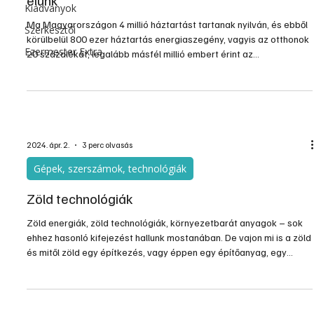
Kiadványok
Ma Magyarországon 4 millió háztartást tartanak nyilván, és ebből
Szerkesztői
körülbelül 800 ezer háztartás energiaszegény, vagyis az otthonok
Ezermester Extra
20 százalékát, legalább másfél millió embert érint az
energiaszegénység – nyilatkozta a Knauf igazgatója. Ennek egyik
leggyakoribb oka, hogy azok aránya, akik nem tudják megfelelően
felfűteni otthonukat 15 százalék felett van. Ez Európában a
hatodik legmagasabb arány. Emellett a háztartások 20-25
százaléka jelentős közüzemi tartozást halmozot...
2024. ápr. 2.
3 perc olvasás
Gépek, szerszámok, technológiák
Zöld technológiák
Zöld energiák, zöld technológiák, környezetbarát anyagok – sok
ehhez hasonló kifejezést hallunk mostanában. De vajon mi is a zöld
és mitől zöld egy építkezés, vagy éppen egy építőanyag, egy
technológia, egy folyamat. A zöld technológia összefoglaló név
azokra a környezetbarát és fenntartható módszerekre,
termékekre és szolgáltatásokra, amelyek csökkentik az emberi
tevékenység káros hatásait. Fontos szempont ugyanakkor, hogy