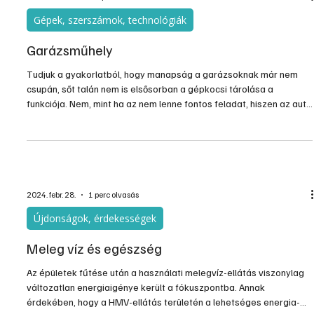
Gépek, szerszámok, technológiák
Garázsműhely
Tudjuk a gyakorlatból, hogy manapság a garázsoknak már nem
csupán, sőt talán nem is elsősorban a gépkocsi tárolása a
funkciója. Nem, mint ha az nem lenne fontos feladat, hiszen az autó
élettartamát hosszabbítja és kényelmes használatát is
megkönnyíti egy garázs – pláne ha némileg temperált. De a
legtöbb esetben szükségünk van plusz tároló helyre, különösen
nagyobb méretű tárgyainknak, amiket nem praktikus a lakásban
tartani. Sokan hűtőt, fagyasztót üzemeltetnek a garázsban, é
2024. febr. 28.
1 perc olvasás
Újdonságok, érdekességek
Meleg víz és egészség
Az épületek fűtése után a használati melegvíz-ellátás viszonylag
változatlan energiaigénye került a fókuszpontba. Annak
érdekében, hogy a HMV-ellátás területén a lehetséges energia-