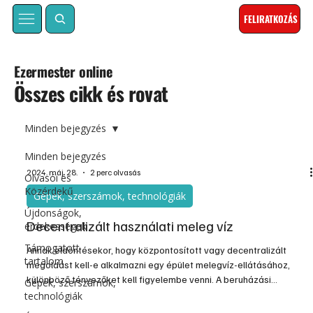
FELIRATKOZÁS
Ezermester online
Összes cikk és rovat
Minden bejegyzés
Minden bejegyzés
2024. máj. 28.
2 perc olvasás
Olvasói és
Közérdekű
Gépek, szerszámok, technológiák
Újdonságok,
Decentralizált használati meleg víz
érdekességek
Támogatott
Annak eldöntésekor, hogy központosított vagy decentralizált
tartalom
megoldást kell-e alkalmazni egy épület melegvíz-ellátásához,
különböző tényezőket kell figyelembe venni. A beruházási
Gépek, szerszámok,
költségek, a telepítési erőfeszítések, a csőhosszak, a kényelem,
technológiák
az energia- és vízfogyasztás – mind-mind döntő szerepet