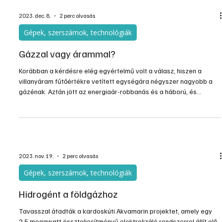
lesz tájékoztatni a felhasználókat, a többzónás időpontot és
rugalmas árképzést tartalmazó szerződés lehetőségéről,
költségéről és kockázatáról.
2023. dec. 8.
2 perc olvasás
Gépek, szerszámok, technológiák
Gázzal vagy árammal?
Korábban a kérdésre elég egyértelmű volt a válasz, hiszen a
villanyáram fűtőértékre vetített egységára négyszer nagyobb a
gázénak. Aztán jött az energiaár-robbanás és a háború, és
ismereteinket alaposan felül kellett vizsgálnunk. Országunk még
nagyon nagy részben gázfűtésre van ráállítva, és ezen nem is
lehet gyorsan változtatni. De a tendencia elég egyértelműnek
látszik, a gázfűtés arányaiban csökken majd, és valamilyen
elektromos alapon működő fűtési mód lép a helyébe.
2023. nov. 19.
2 perc olvasás
Gépek, szerszámok, technológiák
Hidrogént a földgázhoz