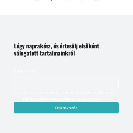
helyen elfértek, de azért rendelkezésre álltak, ha baj volt.
Mostanában meg már az sem! Találunk egy flakont, esetleg egy
kicsike kompresszort a csomagtartó fenekénél, és
3
/
95
Légy naprakész, és értesülj elsőként
válogatott tartalmainkról
E-mail cím
*
Igen, szeretnék feliratkozni, és elfogadom az 
adatkezelést. 
Adatvédelmi tájékoztató
Feliratkozás