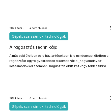
megtakarítási potenciálok feltárhatók legyenek, a DVGW 2022
novemberében egy széleskörű egyeztetést tartott – számol be
az épületgépész.hu.
2024. febr. 5.
4 perc olvasás
Gépek, szerszámok, technológiák
A ragasztás technikája
A műszaki életben és a háztartásokban is a mindennapi életben a
ragasztást egyre gyakrabban alkalmazzák a „hagyományos”
kötésmódokkal szemben. Ragasztás alatt két vagy több szilárd
test ragasztóanyaggal történő összeerősítése értendő. A kötés az
összeerősítendő anyagokból és a ragasztóból áll, ám az
anyagoknak nem feltétlenül kell azonosaknak lenniük.
2024. febr. 5.
3 perc olvasás
Gépek, szerszámok, technológiák