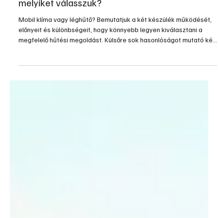
júl. 20.
3 perc olvasás
Gépek, szerszámok, technológiák
Mobil klíma vagy léghűtő: mi a különbség, és
melyiket válasszuk?