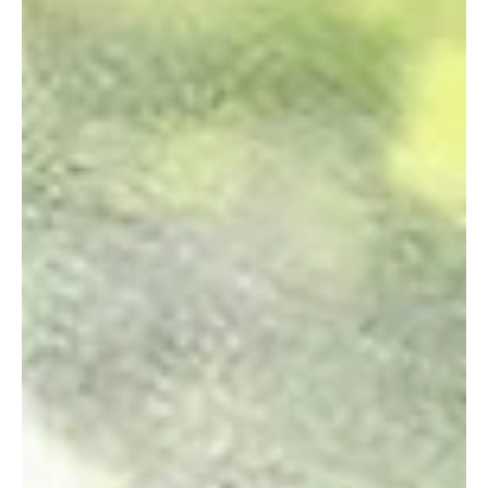
részleges dugulás esetén a szag könnyedén visszaáramlik a
lakótérbe. Szerencsére léteznek bevált módszerek és m