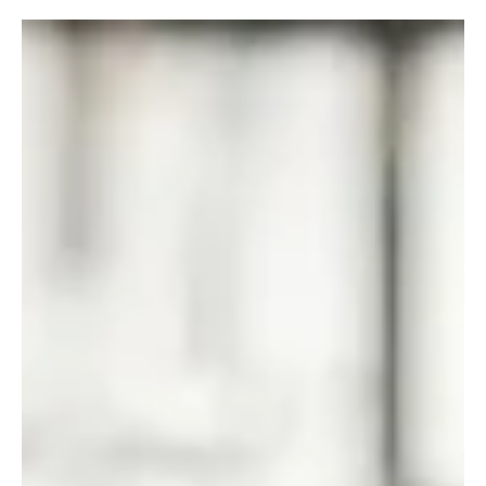
júl. 20.
4 perc olvasás
Gépek, szerszámok, technológiák
Kültéri hűtés: hogyan tehetjük kellemesebbé a
teraszt és a kertet?
Kültéri hűtési megoldások teraszra és kertbe: párahűtők, ködhűtő
rendszerek, növények és árnyékolás a kellemesebb nyári
mikroklímáért. A kültéri hűtés kérdése az utóbbi években egyre
nagyobb jelentőséget kapott, ahogy a nyári hőhullámok
gyakoribbá és intenzívebbé váltak. Míg korábban elsősorban a
beltéri klímaberendezések jelentették a megoldást a meleg ellen,
ma már egyre többen keresnek olyan kültéri hűtési lehetőségeket
is, amelyek a teraszok, erkélyek, kertek vagy vendégl