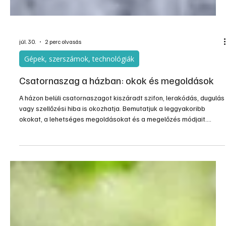
júl. 30.
2 perc olvasás
Gépek, szerszámok, technológiák
Csatornaszag a házban: okok és megoldások
A házon belüli csatornaszagot kiszáradt szifon, lerakódás, dugulás
vagy szellőzési hiba is okozhatja. Bemutatjuk a leggyakoribb
okokat, a lehetséges megoldásokat és a megelőzés módjait.
Rendkívül kellemetlen jelenség, amely nemcsak zavaró, de
egészségügyi kockázatot is jelenthet a kiáramló gázok miatt. A
hirtelen jelentkező bűz sokféle problémára utalhat. Ráadásul a