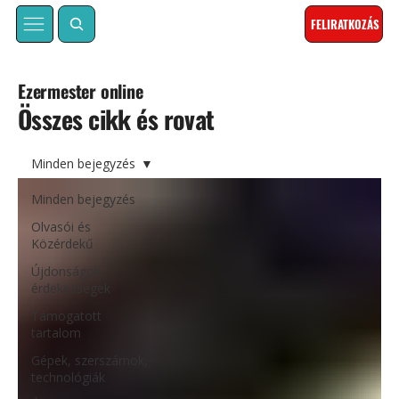
FELIRATKOZÁS
Ezermester online
Összes cikk és rovat
Minden bejegyzés
Minden bejegyzés
Olvasói és
Közérdekű
Újdonságok,
érdekességek
Támogatott
tartalom
Gépek, szerszámok,
technológiák