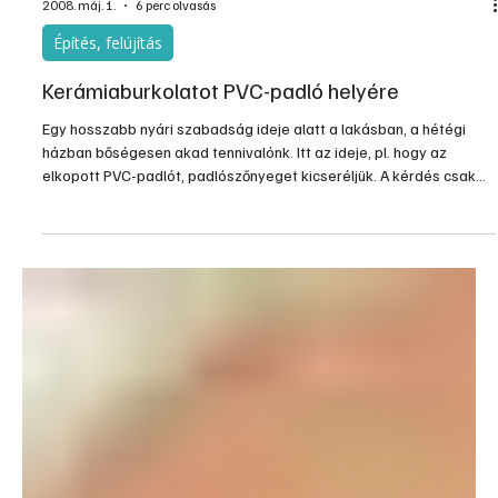
2008. máj. 1.
6 perc olvasás
Építés, felújítás
Kerámiaburkolatot PVC-padló helyére
Egy hosszabb nyári szabadság ideje alatt a lakásban, a hétégi
házban bőségesen akad tennivalónk. Itt az ideje, pl. hogy az
elkopott PVC-padlót, padlószőnyeget kicseréljük. A kérdés csak
az, mi kerüljön a helyére, különösen, ha már nem kérünk az előző
burkolóanyag "előnyeiből". Hosszútávon a kerámialap burkolat
lenne megfelelő, ám a lerakásától sokan ódz...