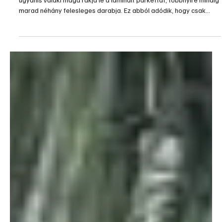
Mire használhatjuk a maradék laminált
parkettát?
Jó kérdés, mondhatná bárki, ha van néhány parkettaeleme. Ha
ugyanis valaki maga rakja le a laminált parkettát, többnyire mindig
marad néhány felesleges darabja. Ez abból adódik, hogy csak
bontatlan csomagokat lehet vásárolni, és ha a burkolandó felület
akár egy fél négyzetméterrel is nagyobb, új köteget kell vásárolni.
A parketta lerakása után viszont a néhány m...