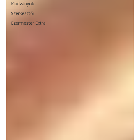
Kiadványok
Szerkesztői
Ezermester Extra