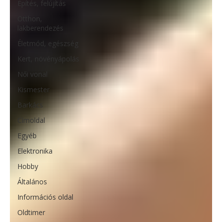
Építés, felújítás
Otthon,
lakberendezés
Életmód, egészség
Kert, növényápolás
Női vonal
Kismester
Barkács
Címoldal
Egyéb
Elektronika
Hobby
Általános
Információs oldal
Oldtimer