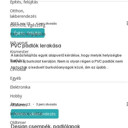
Építés, felújítás
Otthon,
lakberendezés
2015. nov. 18.
4 perc olvasás
Életmód, egészség
Építés, felújítás
Kert, növényápolás
Női vonal
PVC padlók lerakása
Kismester
A lakásfelújítás egyik alapvető kérdése, hogy melyik helyiségbe
Barkács
milyen új burkolat kerüljön. Nem is olyan régen a PVC padlók nem
tartoztak a kedvelt burkolóanyagok közé, ám az újabb
Címoldal
fejlesztéseknek köszönhetően sokat javult a minőségük,
Egyéb
mintázatuk, textúrájuk, ami elég meghatározó a kiválasztásuknál.
Egyszerű fektetésük miatt is kedveltek, ráadásul a munkát akár
Elektronika
saját kezűleg is el lehet végezni.
Hobby
Általános
2015. nov. 12.
3 perc olvasás
Információs oldal
Otthon, lakberendezés
Oldtimer
Design csempék, padlólapok