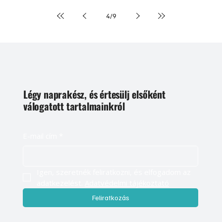
igen pontosan meghatározott rétegzõdésbõl adódnak. A belsõ és
külsõ rétegek térhálósított mûanyagból készülnek. Közöttük
4
/
9
helyez
Légy naprakész, és értesülj elsőként
válogatott tartalmainkról
E-mail cím
*
Igen, szeretnék feliratkozni, és elfogadom az 
adatkezelést. 
Adatvédelmi tájékoztató
Feliratkozás