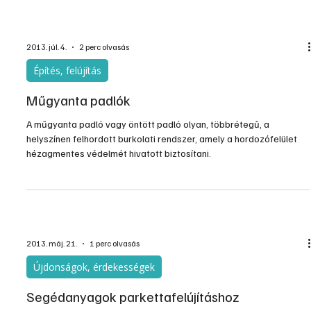
anyagokra lesz szükség. Még akkor is érdemes e téren is
informálódni, ha az új burkolatot mesterember fogja lerakni, mert a
burkolat tartóssága az alkalmazott ragasztótól is f
2013. júl. 4.
2 perc olvasás
Építés, felújítás
Műgyanta padlók
A műgyanta padló vagy öntött padló olyan, többrétegű, a
helyszínen felhordott burkolati rendszer, amely a hordozófelület
hézagmentes védelmét hivatott biztosítani.
2013. máj. 21.
1 perc olvasás
Újdonságok, érdekességek
Segédanyagok parkettafelújításhoz