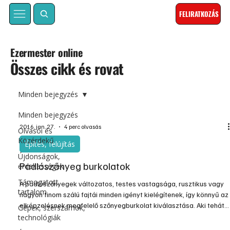
FELIRATKOZÁS
Ezermester online
Összes cikk és rovat
Minden bejegyzés
Minden bejegyzés
2016. jan. 27.
4 perc olvasás
Olvasói és
Közérdekű
Építés, felújítás
Újdonságok,
Padlószőnyeg burkolatok
érdekességek
Támogatott
A padlószőnyegek változatos, testes vastagsága, rusztikus vagy
tartalom
nagyon finom szálú fajtái minden igényt kielégítenek, így könnyű az
elképzelésnek megfelelő szőnyegburkolat kiválasztása. Aki tehát
Gépek, szerszámok,
padlószőnyeggel szeretné lakóhelyiségeinek padlóját burkolni, az
technológiák
a saját ízlése szerint sok féle…