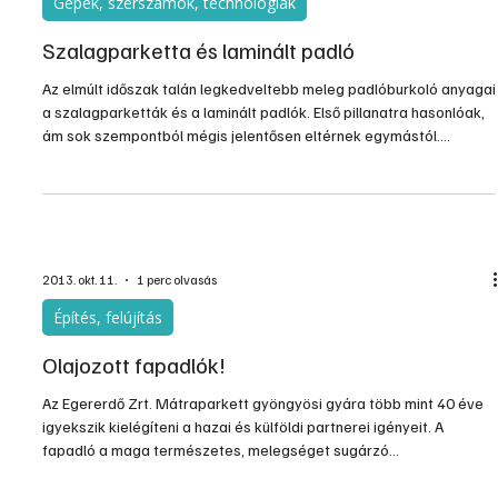
Gépek, szerszámok, technológiák
Szalagparketta és laminált padló
Az elmúlt időszak talán legkedveltebb meleg padlóburkoló anyagai
a szalagparketták és a laminált padlók. Első pillanatra hasonlóak,
ám sok szempontból mégis jelentősen eltérnek egymástól.
Igényesebbnek mondható a szalagparketta, viszont sokak által
kedvelt padlóburkolat a laminált padló. Mindegyiknek számos
előnye van, legfőképpen, hogy némi műszaki érzékkel rendelkezők
akár saját kezűleg is lefektethetik.
2013. okt. 11.
1 perc olvasás
Építés, felújítás
Olajozott fapadlók!
Az Egererdő Zrt. Mátraparkett gyöngyösi gyára több mint 40 éve
igyekszik kielégíteni a hazai és külföldi partnerei igényeit. A
fapadló a maga természetes, melegséget sugárzó
megjelenésével a lakóterek, közintézmények, üzlethelyiségek és
sportpadlók közkedvelt burkolata, amely egészséges környezetet