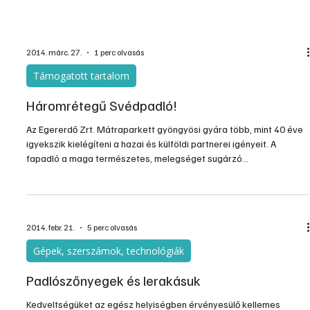
Laboratóriumában az alapanyagok és a végtermék
minőségellenőrzése mellett, az európai szabványoknak megfelelő
új termékek fejlesztése történik. A felhasználók javaslatainak, i...
2014. márc. 27.
1 perc olvasás
Támogatott tartalom
Háromrétegű Svédpadló!
Az Egererdő Zrt. Mátraparkett gyöngyösi gyára több, mint 40 éve
igyekszik kielégíteni a hazai és külföldi partnerei igényeit. A
fapadló a maga természetes, melegséget sugárzó
megjelenésével a lakóterek, közintézmények, üzlethelyiségek és
sportpadlók közkedvelt burkolata, amely egészséges környezetet
teremt a használói számára.
2014. febr. 21.
5 perc olvasás
Gépek, szerszámok, technológiák
Padlószőnyegek és lerakásuk
Kedveltségüket az egész helyiségben érvényesülő kellemes