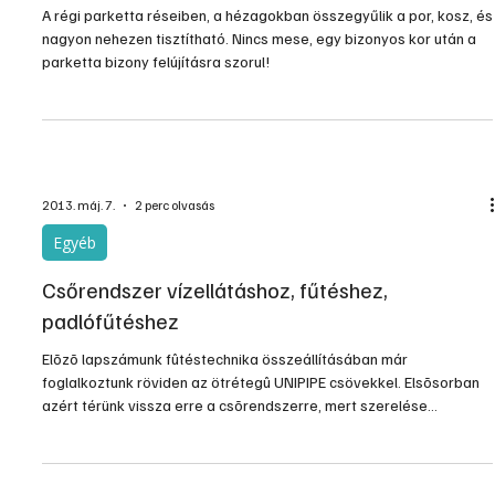
A régi parketta réseiben, a hézagokban összegyűlik a por, kosz, és
nagyon nehezen tisztítható. Nincs mese, egy bizonyos kor után a
parketta bizony felújításra szorul!
2013. máj. 7.
2 perc olvasás
Egyéb
Csőrendszer vízellátáshoz, fűtéshez,
padlófűtéshez
Elõzõ lapszámunk fûtéstechnika összeállításában már
foglalkoztunk röviden az ötrétegû UNIPIPE csövekkel. Elsõsorban
azért térünk vissza erre a csõrendszerre, mert szerelése
különleges szerszámok nélkül, minimális szerszámigénnyel
elvégezhetõ, és szerelési fogásai néhány próbálkozás után
elsajátítható. Az ötrétegû csövek elõnyei a konstrukcióból és az