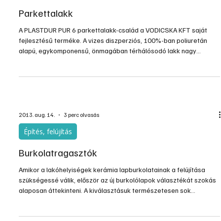
Parkettalakk
A PLASTDUR PUR 6 parkettalakk-család a VODICSKA KFT saját
fejlesztésű terméke. A vizes diszperziós, 100%-ban poliuretán
alapú, egykomponensű, önmagában térhálósodó lakk nagy
kopásállósággal, karcállósággal, víz- és vegyszerállósággal
rendelkezik, csúszásmentes felületet ad. Tűsarokálló, ezért
táncparkettek lakkozására is alkalmas. Fényes (F), selyemfényű
(S), valamint matt (M) változatban kerül forgalomba...
2013. aug. 14.
3 perc olvasás
Építés, felújítás
Burkolatragasztók
Amikor a lakóhelyiségek kerámia lapburkolatainak a felújítása
szükségessé válik, először az új burkolólapok választékát szokás
alaposan áttekinteni. A kiválasztásuk természetesen sok
szempont figyelembevétele után történik meg, ám már ilyenkor is
kell gondolni arra, hogy a felragasztásukhoz milyen egyéb