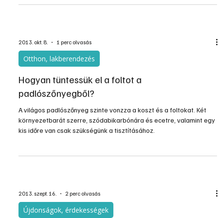
teremt a használói számára.
2013. okt. 8.
1 perc olvasás
Otthon, lakberendezés
Hogyan tüntessük el a foltot a
padlószőnyegből?
A világos padlószőnyeg szinte vonzza a koszt és a foltokat. Két
környezetbarát szerre, szódabikarbónára és ecetre, valamint egy
kis időre van csak szükségünk a tisztításához.
2013. szept. 16.
2 perc olvasás
Újdonságok, érdekességek