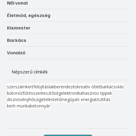
Női vonal
Életmód, egészség
Kismester
Barkács
Vonalzó
Népszerű címkék
szerszám
kert
felújítás
lakberendezés
kreatív ötlet
barkácsolás
bútor
víz
fűtés
szerkesztőség
elektronika
hasznos tippek
dísznövény
hőszigetelés
tető
megújuló energia
tisztítás
kerti munka
beton
nyár