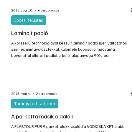
2015. aug. 10.
4 perc olvasás
Építés, felújítás
Laminált padló
A korszerű technológiával készült laminált padló igen változatos
szín- és mintaválasztékkal, különféle kopásálló műgyanta
bevonattal ellátott padlóburkoló, alapanyaga 90%-ban
faőrlemény. Egyszerű a lerakása, és nagyon gyorsan változatos,
dekoratív hatású burkolat készíthető különféle típusaikból. Nagyon
kedveltek, bár nem vetekedhetnek a valódi fa padlók
tartósságával. Nagy előnyük a bő választék és a viszonylag gyors
lerakhatóság mellett, a kopásálló felület és a kedvező ár.
2015. máj. 4.
2 perc olvasás
Támogatott tartalom
A parketta másik oldalán
A PLASTDUR PUR 9 parkettalakk-család a VODICSKA KFT újabb