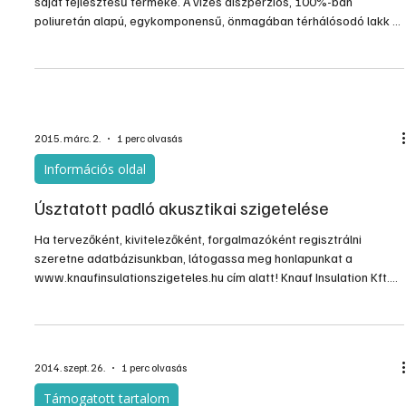
saját fejlesztésű terméke. A vizes diszperziós, 100%-ban
poliuretán alapú, egykomponensű, önmagában térhálósodó lakk a
korábbi termékekhez képest több előnnyel jellemezhető; nagyobb
kopásállósággal, karcállósággal, víz- és vegyszerállósággal
rendelkezik, csúszásmentes felületet ad. Tűsarokálló, ezért
táncparkettek lakkozására is alkalmas. Ez a típus is fényes (F),
selyemfényű (S), valamint matt (M) ...
2015. márc. 2.
1 perc olvasás
Információs oldal
Úsztatott padló akusztikai szigetelése
Ha tervezőként, kivitelezőként, forgalmazóként regisztrálni
szeretne adatbázisunkban, látogassa meg honlapunkat a
www.knaufinsulationszigeteles.hu cím alatt! Knauf Insulation Kft.
2058 Budaörs, Gyár u. 2. Pf. 115. Ügyfélszolgálat: Tel.: +36 23 889
844 Fax: +36 23 889 845
info.hu@knaufinsulation.comwww.knaufinsulation.hu
2014. szept. 26.
1 perc olvasás
Támogatott tartalom