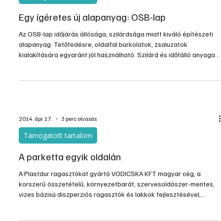
Egy ígéretes új alapanyag: OSB-lap
Az OSB-lap időjárás állósága, szilárdsága miatt kiváló építészeti
alapanyag. Tetőfedésre, oldalfal burkolatok, zsaluzatok
kialakítására egyaránt jól használható. Szilárd és időtálló anyaga,
valamint könnyű megmunkálhatósága miatt a barkácsolóknak is
kedvelt alapanyagává válhat. Padlóburkoló anyagként is kiválóan
hasznosítható.
2014. ápr. 17.
3 perc olvasás
Támogatott tartalom
A parketta egyik oldalán
A Plastdur ragasztókat gyártó VODICSKA KFT magyar cég, a
korszerű összetételű, környezetbarát, szervesoldószer-mentes,
vizes bázisú diszperziós ragasztók és lakkok fejlesztésével,
gyártásával, kereskedelmével foglalkozik, amelyek között
bútoripari- építőipari ragasztók és lakkok is találhatók.