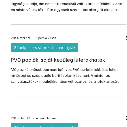
lágyságuk adja, ám emellett rendkívül változatos a felületük szín-
és minta választéka. Bár egyesek szerint porallergiát okoznak,
mégis sokan szívesen alkalmazzák a lakásuk padlóburkolataként.
Előnyük, hogy még a nagy felületű szőnyegburkolat…
2014. febr. 19.
3 perc olvasás
Gépek, szerszámok, technológiák
PVC padlók, saját kezűleg is lerakhatók
Még az különösebben nem igényes PVC burkolatokból is lehet
minőségi és szép padló borításokat készíteni. A minta- és
színválasztékuk meghökkentően változatos, és a lefektetésük
sem igényel különösebb szaktudást. Előnyük a lapok
vékonyságában, könnyű tisztításukban, és főként viszonylagos…
2013. dec. 13.
6 perc olvasás