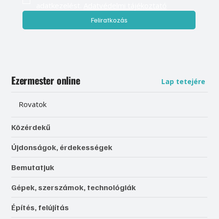
adatkezelést. 
Adatvédelmi tájékoztató
Feliratkozás
Ezermester online
Lap tetejére
Rovatok
Közérdekű
Újdonságok, érdekességek
Bemutatjuk
Gépek, szerszámok, technológiák
Építés, felújítás