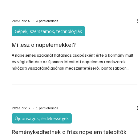
cégek idei kapacitását. A lehetőségről lemaradtak pedig azon
kezdték törni a fejüket, hogy visszatáplálási lehetőség híján miként
lehet megtérülő a napelemes beruházásuk. Úgy tűni
2023. ápr. 4.
3 perc olvasás
Gépek, szerszámok, technológiák
Mi lesz a napelemekkel?
A napelemes szakmát hatalmas csapásként érte a kormány múlt
év végi döntése az újonnan létesített napelemes rendszerek
hálózati visszatáplálásának megszüntetéséről, pontosabban
felfüggesztéséről. Hasonlóan kellemetlen meglepetés volt ez
azoknak a háztartásoknak is, melyek pl. az egész fűtési
rendszerüket napelemre tervezték meg, hiszen elektromos fűtés
– a hőszivattyús-klímás megoldásoktól eltekintve – aligha
képzelhető el gazdaságosan napelemes támogatás nélkül.
2023. ápr. 3.
1 perc olvasás
Újdonságok, érdekességek
Reménykedhetnek a friss napelem telepítők