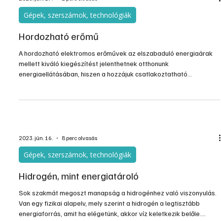
Gépek, szerszámok, technológiák
Hordozható erőmű
A hordozható elektromos erőművek az elszabaduló energiaárak
mellett kiváló kiegészítést jelenthetnek otthonunk
energiaellátásában, hiszen a hozzájuk csatlakoztatható
napelemekkel a villamoshálózattól független energiát
használhatunk. Az eszközökkel bárhol, bármikor biztosíthatjuk az
áramellátást: túrázás és kempingezés, vadászat és horgászat
közben, áramszünet alatt, de akár áramellátás nélküli nyaralók,
hétvégi kertek és lakóautók esetében is.
2023. jún. 16.
8 perc olvasás
Gépek, szerszámok, technológiák
Hidrogén, mint energiatároló
Sok szakmát megoszt manapság a hidrogénhez való viszonyulás.
Van egy fizikai alapelv, mely szerint a hidrogén a legtisztább
energiaforrás, amit ha elégetünk, akkor víz keletkezik belőle.