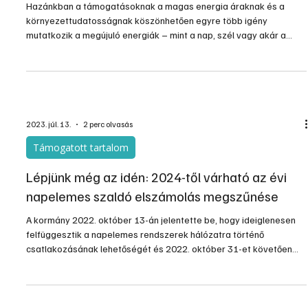
Hazánkban a támogatásoknak a magas energia áraknak és a
környezettudatosságnak köszönhetően egyre több igény
mutatkozik a megújuló energiák – mint a nap, szél vagy akár a
geotermikus energia – hasznosítására. Ilyeneket létesítenek ipari
(pl. szabadmezős) és házi körülmények között is. Magyarországon
számos naperőmű készült már a Krinner Solar System
alkalmazásával. (Söréd, Dunakiliti, Kémes, Berhida, Monostorpályi,
Peremarton stb.)
2023. júl. 13.
2 perc olvasás
Támogatott tartalom
Lépjünk még az idén: 2024-től várható az évi
napelemes szaldó elszámolás megszűnése
A kormány 2022. október 13-án jelentette be, hogy ideiglenesen
felfüggesztik a napelemes rendszerek hálózatra történő
csatlakozásának lehetőségét és 2022. október 31-et követően
nem adnak ki újabb engedélyeket a csatlakozási kérelmek
ügyében. A bejelentést követően sokan ragadták meg az akkor
utolsónak tűnő lehetőséget a kérelem beadására, amelynek
nyomán az idei év első negyedében rekord mértékben növekedett