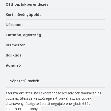
Otthon, lakberendezés
Kert, növényápolás
Női vonal
Életmód, egészség
Kismester
Barkács
Vonalzó
Népszerű címkék
szerszám
kert
felújítás
lakberendezés
kreatív ötlet
barkácsolás
bútor
víz
fűtés
szerkesztőség
elektronika
hasznos tippek
dísznövény
hőszigetelés
tető
megújuló energia
tisztítás
kerti munka
beton
nyár