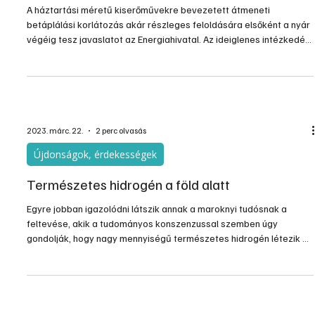
A háztartási méretű kiserőművekre bevezetett átmeneti
betáplálási korlátozás akár részleges feloldására elsőként a nyár
végéig tesz javaslatot az Energiahivatal. Az ideiglenes intézkedés
ütemezett kivezetése a kormányrendeletben rögzített menetrend
szerint így előreláthatóan októbertől indulhat meg - jelentette
nemrég az Energiaügyi Minisztérium
2023. márc. 22.
2 perc olvasás
Újdonságok, érdekességek
Természetes hidrogén a föld alatt
Egyre jobban igazolódni látszik annak a maroknyi tudósnak a
feltevése, akik a tudományos konszenzussal szemben úgy
gondolják, hogy nagy mennyiségű természetes hidrogén létezik a
föld alatt. Ők ugyanis úgy vélik, hogy egyes kőzetek, illetve a
felszín alatti vizek reakciója révén folyamatosan hidrogén
keletkezik, melynek a legnagyobb része elszivárog a földkéregből,
bizonyos helyeken azonban csapdába esik, és felhalmozódik. A
tudóscsoport szerint több ezer évre elegendő készlet