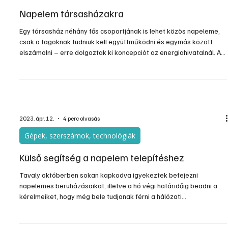
Napelem társasházakra
Egy társasház néhány fős csoportjának is lehet közös napeleme,
csak a tagoknak tudniuk kell együttműködni és egymás között
elszámolni – erre dolgoztak ki koncepciót az energiahivatalnál. A
jelenlegi szabályozási környezetben csak arra van lehetőség,
hogy egy társasházi felhasználó telepít napelemet a saját
villamosenergia-igényének kielégítésére, vagy arra, hogy az
egész társasház telepít a közös fogyasztásának fedezésére.
2023. ápr. 12.
4 perc olvasás
Gépek, szerszámok, technológiák
Külső segítség a napelem telepítéshez
Tavaly októberben sokan kapkodva igyekeztek befejezni
napelemes beruházásaikat, illetve a hó végi határidőig beadni a
kérelmeiket, hogy még bele tudjanak férni a hálózati
visszatáplálás és a szaldós elszámolás határidejébe. Született is
sok engedély, melyek megépítése valószínűleg leköti a napelemes