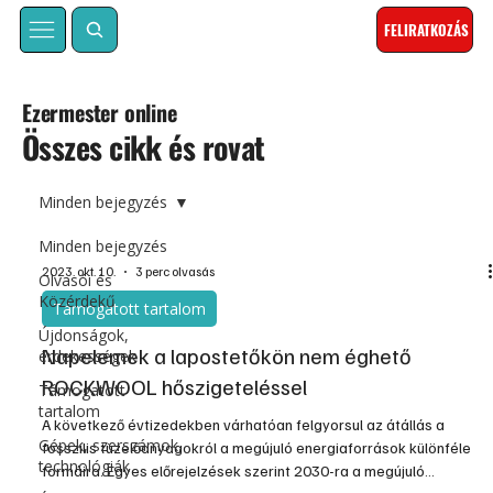
FELIRATKOZÁS
Ezermester online
Összes cikk és rovat
Minden bejegyzés
Minden bejegyzés
2023. okt. 10.
3 perc olvasás
Olvasói és
Közérdekű
Támogatott tartalom
Újdonságok,
Napelemek a lapostetőkön nem éghető
érdekességek
ROCKWOOL hőszigeteléssel
Támogatott
tartalom
A következő évtizedekben várhatóan felgyorsul az átállás a
Gépek, szerszámok,
fosszilis tüzelőanyagokról a megújuló energiaforrások különféle
technológiák
formáira. Egyes előrejelzések szerint 2030-ra a megújuló