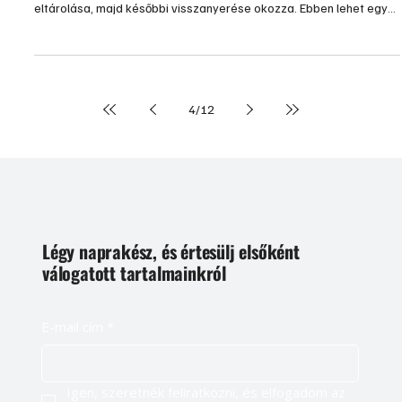
eltárolása, majd későbbi visszanyerése okozza. Ebben lehet egy
használható alternatíva egy svájci cég elképzelése.
4
/
12
Légy naprakész, és értesülj elsőként
válogatott tartalmainkról
E-mail cím
*
Igen, szeretnék feliratkozni, és elfogadom az 