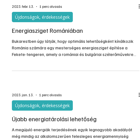
2023. febr. 13.
1 perc olvasás
Újdonságok, érdekességek
Energiasziget Romániában
Bukarestben úgy látják, hogy optimális lehetőségként kínálkozik
Románia számára egy mesterséges energiasziget építése a
Fekete-tengeren, amely a romániai és bulgáriai szélerőművekre
támaszkodva működhetne.
2023. jan. 13.
1 perc olvasás
Újdonságok, érdekességek
Újabb energiatárolási lehetőség
A megújuló energiák terjedésének egyik legnagyobb akadályát
még mindig az alkalomszerűen felesleges energiamennyiség