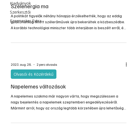
Kiadványok
Szélenergia ma
Szerkesztői
A politikát figyelők néhány hónapja érzékelhették, hogy az eddig
Ezermester Extra
gyakorlatilag tiltott szélerőművek újra bekerültek a közbeszédbe.
A korábbi technológiai miniszter több interjúban is beszélt erről, és
már közel sem üldözendő alternatívaként. Aztán ment a miniszter
és vele a minisztériuma is, de lett külön energetikai minisztérium,
ami azt jelzi, hogy az energia-ellátás nem hogy háttérbe szorulna,
hanem az ország legaktuálisabb kérdésévé vált. Ebbe pedig
beletartozik a szélene
2023. aug. 28.
2 perc olvasás
Olvasói és Közérdekű
Napelemes változások
A napelemes szakma már nagyon várta, hogy megszülessen a
nagy bejelentés a napelemek szeptemberi engedélyezéséről.
Mármint arról, hogy az ország legtöbb körzetében újra lehetőség
lesz a háztartási méretű napelemek hálózati kapcsolására. Nos, a
bejelentés már majdnem megtörtént, a részletek majd
szeptemberben lesznek nyilvánosak, de egy nem várt kiegészítés