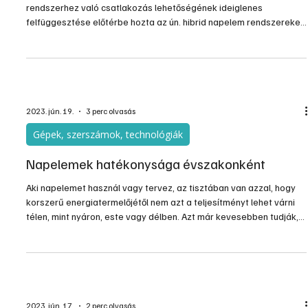
rendszerhez való csatlakozás lehetőségének ideiglenes
felfüggesztése előtérbe hozta az ún. hibrid napelem rendszereket.
Az utóbbi időben Nyugat-Európában is megfigyelhető az az új
irányvonal, hogy az áramszolgáltatók adott időszakokban
korlátozzák a hálózatba visszatáplálható energia mennyiségét.
Sokszor pont olyankor, amikor a napelemes rendszer jól termelne,
így a visszaszabályozással a rendszer tulajdonosa vesztesé
2023. jún. 19.
3 perc olvasás
Gépek, szerszámok, technológiák
Napelemek hatékonysága évszakonként
Aki napelemet használ vagy tervez, az tisztában van azzal, hogy
korszerű energiatermelőjétől nem azt a teljesítményt lehet várni
télen, mint nyáron, este vagy délben. Azt már kevesebben tudják,
hogy valójában mennyi villamos energiával számolhatunk
átlagosan és időszakonként. A szaldós elszámolásban működő
rendszereknél ennek kisebb a jelentősége, de tételes
elszámolásnál már annál nagyobb.
2023. jún. 17.
2 perc olvasás