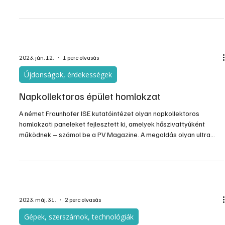
Létrejöhet a tökéletes körfolyamat, mert a vízből majd újra
hidrogént csinálunk, és közben semmilyen szennyezés nincs,
széndioxid sem kerül a levegőbe. Az elv jó, de a valóság – a
jelenlegi technológiai szint mellett – sokkal összetettebb!
2023. jún. 12.
1 perc olvasás
Újdonságok, érdekességek
Napkollektoros épület homlokzat
A német Fraunhofer ISE kutatóintézet olyan napkollektoros
homlokzati paneleket fejlesztett ki, amelyek hőszivattyúként
működnek – számol be a PV Magazine. A megoldás olyan ultra
nagy teljesítőképességű betonból (UHPC) készült, amelyet
esztétikus homlokzatok számára hoztak létre.
2023. máj. 31.
2 perc olvasás
Gépek, szerszámok, technológiák