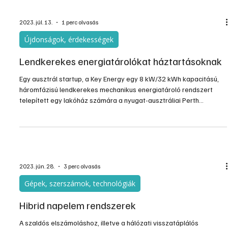
a hazai háztartási méretű kiserőművek összkapacitása.
2023. júl. 13.
1 perc olvasás
Újdonságok, érdekességek
Lendkerekes energiatárolókat háztartásoknak
Egy ausztrál startup, a Key Energy egy 8 kW/32 kWh kapacitású,
háromfázisú lendkerekes mechanikus energiatároló rendszert
telepített egy lakóház számára a nyugat-ausztráliai Perth
közelében.
2023. jún. 28.
3 perc olvasás
Gépek, szerszámok, technológiák
Hibrid napelem rendszerek
A szaldós elszámoláshoz, illetve a hálózati visszatáplálós