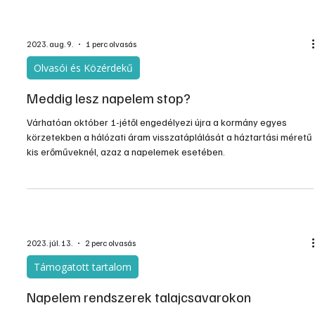
is hozzá jött az energetikai miniszter tájékoztatójához.
2023. aug. 9.
1 perc olvasás
Olvasói és Közérdekű
Meddig lesz napelem stop?
Várhatóan október 1-jétől engedélyezi újra a kormány egyes
körzetekben a hálózati áram visszatáplálását a háztartási méretű
kis erőműveknél, azaz a napelemek esetében.
2023. júl. 13.
2 perc olvasás
Támogatott tartalom
Napelem rendszerek talajcsavarokon